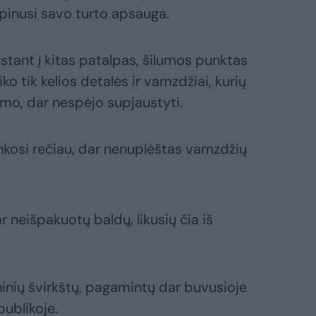
pinusi savo turto apsauga.
austant į kitas patalpas, šilumos punktas
iko tik kelios detalės ir vamzdžiai, kurių
šmo, dar nespėjo supjaustyti.
lankosi rečiau, dar nenuplėštas vamzdžių
 neišpakuotų baldų, likusių čia iš
ninių švirkštų, pagamintų dar buvusioje
ublikoje.