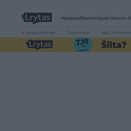
Naujausi
Skaitomiausi
Lietuvos d
Karas Ukrainoje
Žalioji erdvė
Ačiū, Prezident