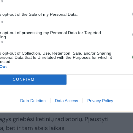
In
o opt-out of the Sale of my Personal Data.
In
aldybė jo nesiryžo įrašyti į sąrašą
s taikomas 2,5 procento nekilnojamojo
to opt-out of processing my Personal Data for Targeted
ing.
In
o opt-out of Collection, Use, Retention, Sale, and/or Sharing
ersonal Data that Is Unrelated with the Purposes for which it
lected.
Out
CONFIRM
iklinika išsikraustė prieš trejus metus,
gas. Dabar vienintelis šeimininkų rūpestis
langus.
Data Deletion
Data Access
Privacy Policy
agys griebėsi ketinių radiatorių. Pjaustyti
, bet ir tam ateis laikas.