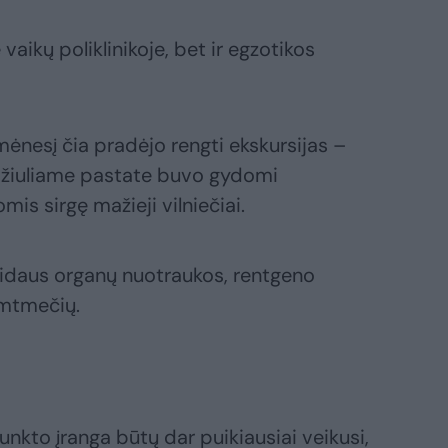
vaikų poliklinikoje, bet ir egzotikos
mėnesį čia pradėjo rengti ekskursijas –
džiuliame pastate buvo gydomi
mis sirgę mažieji vilniečiai.
vidaus organų nuotraukos, rentgeno
šimtmečių.
s
kto įranga būtų dar puikiausiai veikusi,