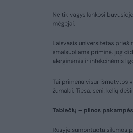
Ne tik vagys lankosi buvusioje 
mėgėjai.
Laisvasis universitetas prieš 
smalsuoliams priminė, jog di
alerginėmis ir infekcinėmis ligo
Tai primena visur išmėtytos 
žurnalai. Tiesa, seni, kelių de
Tablečių – pilnos pakampė
Rūsyje sumontuota šilumos pun