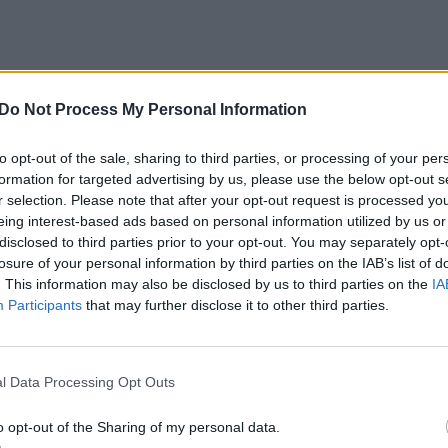
iveria pažvelgus į buvusį Antakalnio vaikų
tvėje.
Do Not Process My Personal Information
to opt-out of the sale, sharing to third parties, or processing of your per
Antakalnio suaugusiųjų poliklinikoje. O
formation for targeted advertising by us, please use the below opt-out s
r selection. Please note that after your opt-out request is processed y
nymas – 4350 kvadratinių metrų trijų
eing interest-based ads based on personal information utilized by us or
s ir ilgalaikio gydymo ligoninei.
disclosed to third parties prior to your opt-out. You may separately opt-
losure of your personal information by third parties on the IAB’s list of
. This information may also be disclosed by us to third parties on the
IA
sergantys ligoniai čia negreitai įsikurs. Mat
Participants
that may further disclose it to other third parties.
rūpina savo turtu.
l Data Processing Opt Outs
inika veikė nuo 1984-ųjų, reikėjo remonto.
 netrukus liks viena išeitis – tik jį
o opt-out of the Sharing of my personal data.