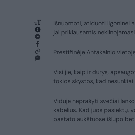
Išnuomoti, atiduoti ligoninei a
jai priklausantis nekilnojamasi
Prestižinėje Antakalnio vietoj
Visi jie, kaip ir durys, apsaug
tokios skystos, kad nesunkiai 
Viduje neprašyti svečiai lanko
kabelius. Kad juos pasiektų, v
pastato aukštuose išlupo beto