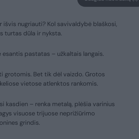
r išvis nugriauti? Kol savivaldybė blaškosi,
s turtas dūla ir nyksta.
e esantis pastatas – užkaltais langais.
oti grotomis. Bet tik dėl vaizdo. Grotos
keliose vietose atlenktos rankomis.
si kasdien – renka metalą, plėšia varinius
agys visuose trijuose neprižiūrimo
nines grindis.