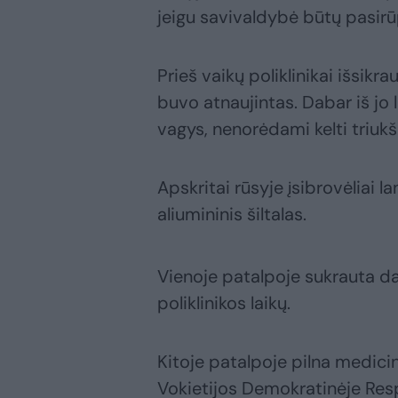
jeigu savivaldybė būtų pasirū
Prieš vaikų poliklinikai išsikr
buvo atnaujintas. Dabar iš jo l
vagys, nenorėdami kelti triuk
Apskritai rūsyje įsibrovėliai 
aliumininis šiltalas.
Vienoje patalpoje sukrauta dar
poliklinikos laikų.
Kitoje patalpoje pilna medici
Vokietijos Demokratinėje Resp