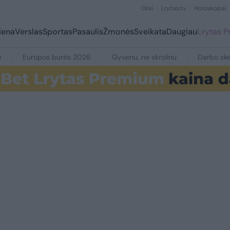
Orai
Lrytas.tv
Horoskopai
iena
Verslas
Sportas
Pasaulis
Žmonės
Sveikata
Daugiau
Lrytas 
e
Europos burės 2026
Gyvenu, ne skrolinu
Darbo ske