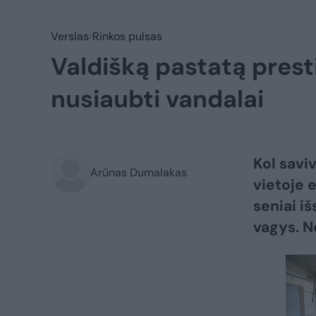
Verslas
Rinkos pulsas
Valdišką pastatą presti
nusiaubti vandalai
Kol savi
Arūnas Dumalakas
vietoje e
seniai iš
vagys. N