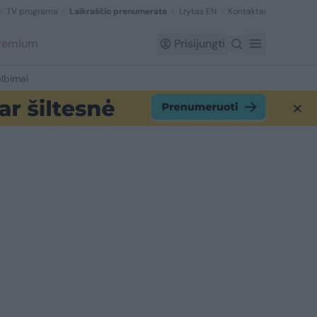
TV programa
Laikraščio prenumerata
Lrytas EN
Kontaktai
Premium
Prisijungti
lbimai