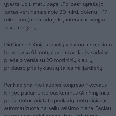
(pastaruoju metu pagal „Forbes“ sąrašą jo
turtas vertinamas apie 20 mlrd. dolerių – 17
mlrd. eurų) neduoda jokių interviu ir vengia
viešų renginių.
Didžiausios Kinijos kiaulių veisimo ir skerdimo
bendrovės 61 metų savininkas, kuris kadaise
pradėjo verslą su 20 motininių kiaulių,
priklauso prie tykiausių šalies milijardierių.
Per Nacionalinio liaudies kongreso fiktyvaus
Kinijos parlamento pasitarimus Qin Yinglinas
prieš metus pristatė penkerių metų visiškai
automatizuotą paršelių veisimo planą. Tačiau
ne per pagrindinį posėdį, bet uždarame