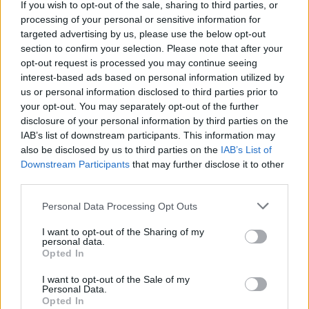
If you wish to opt-out of the sale, sharing to third parties, or
daugiabučių gyvenamųjų namų renovacija ir
processing of your personal or sensitive information for
viešųjų paslaugų infrastruktūros atnaujinimu.
targeted advertising by us, please use the below opt-out
section to confirm your selection. Please note that after your
opt-out request is processed you may continue seeing
2014–2020 m. investicijos gali būti
interest-based ads based on personal information utilized by
us or personal information disclosed to third parties prior to
panaudotos ir formuojant gyventojų bei
your opt-out. You may separately opt-out of the further
verslo traukos centrus miestų centrinėse
disclosure of your personal information by third parties on the
IAB’s list of downstream participants. This information may
dalyse, kur teritorija tankiai užstatyta, yra
also be disclosed by us to third parties on the
IAB’s List of
lankytinų, paveldo objektų, dideli transporto
Downstream Participants
that may further disclose it to other
srautai, geras pasiekiamumas viešuoju
third parties.
transportu, infrastruktūra skirta viso miesto
Personal Data Processing Opt Outs
gyventojams. Tokios teritorijos turi nemažą
I want to opt-out of the Sharing of my
darbo vietų kūrimo potencialą – gausiai
personal data.
Opted In
lankomos miestų viešosios erdvės sudaro
I want to opt-out of the Sale of my
sąlygas verslininkams siūlyti naujas ar plėtoti
Personal Data.
Opted In
esamas paslaugas.