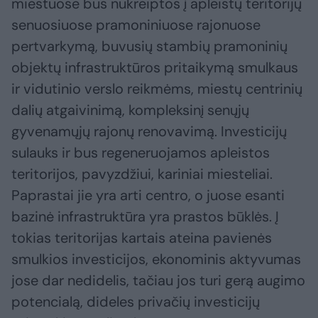
miestuose bus nukreiptos į apleistų teritorijų
senuosiuose pramoniniuose rajonuose
pertvarkymą, buvusių stambių pramoninių
objektų infrastruktūros pritaikymą smulkaus
ir vidutinio verslo reikmėms, miestų centrinių
dalių atgaivinimą, kompleksinį senųjų
gyvenamųjų rajonų renovavimą. Investicijų
sulauks ir bus regeneruojamos apleistos
teritorijos, pavyzdžiui, kariniai miesteliai.
Paprastai jie yra arti centro, o juose esanti
bazinė infrastruktūra yra prastos būklės. Į
tokias teritorijas kartais ateina pavienės
smulkios investicijos, ekonominis aktyvumas
jose dar nedidelis, tačiau jos turi gerą augimo
potencialą, dideles privačių investicijų