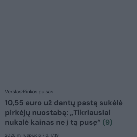
Verslas
Rinkos pulsas
10,55 euro už dantų pastą sukėlė
pirkėjų nuostabą: „Tikriausiai
nukalė kainas ne į tą pusę“
(9)
2026 m. rugpjūčio 7 d. 17:19