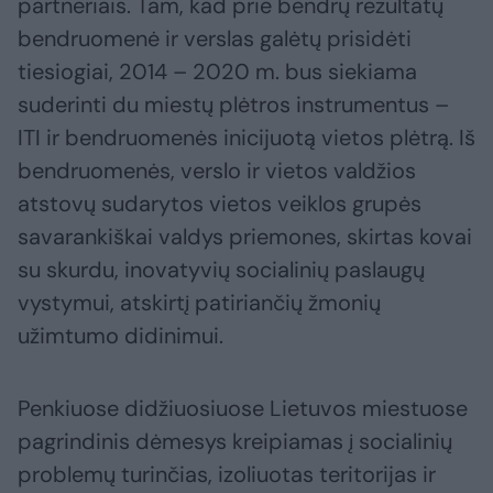
partneriais. Tam, kad prie bendrų rezultatų
bendruomenė ir verslas galėtų prisidėti
tiesiogiai, 2014 – 2020 m. bus siekiama
suderinti du miestų plėtros instrumentus –
ITI ir bendruomenės inicijuotą vietos plėtrą. Iš
bendruomenės, verslo ir vietos valdžios
atstovų sudarytos vietos veiklos grupės
savarankiškai valdys priemones, skirtas kovai
su skurdu, inovatyvių socialinių paslaugų
vystymui, atskirtį patiriančių žmonių
užimtumo didinimui.
Penkiuose didžiuosiuose Lietuvos miestuose
pagrindinis dėmesys kreipiamas į socialinių
problemų turinčias, izoliuotas teritorijas ir