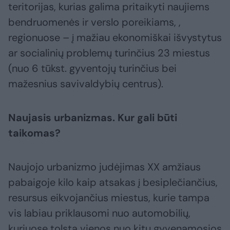
teritorijas, kurias galima pritaikyti naujiems
bendruomenės ir verslo poreikiams, ,
regionuose – į mažiau ekonomiškai išvystytus
ar socialinių problemų turinčius 23 miestus
(nuo 6 tūkst. gyventojų turinčius bei
mažesnius savivaldybių centrus).
Naujasis urbanizmas. Kur gali būti
taikomas?
Naujojo urbanizmo judėjimas XX amžiaus
pabaigoje kilo kaip atsakas į besiplečiančius,
resursus eikvojančius miestus, kurie tampa
vis labiau priklausomi nuo automobilių,
kuriuose tolsta vienos nuo kitų gyvenamosios