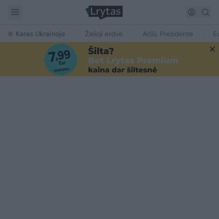
Karas Ukrainoje
Žalioji erdvė
Ačiū, Prezidente
E