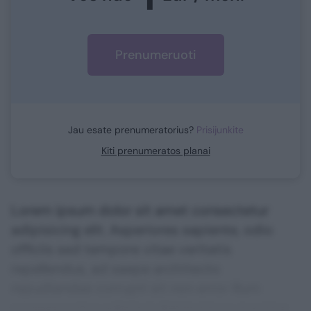
Prenumeruoti
Jau esate prenumeratorius?
Prisijunkite
Kiti prenumeratos planai
Lorem ipsum dolor sit amet consectetur
adipisicing elit. Asperiores sapiente, odio
officiis sed tempore vitae veritatis
repellendus, ad saepe architecto
repudiandae corrupti sit non error illum
consequuntur adipisci dignissimos maxime.