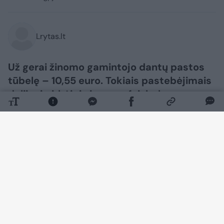
Lrytas.lt
Už gerai žinomo gamintojo dantų pastos
tūbelę – 10,55 euro. Tokiais pastebėjimais
dalijosi pirkėjai viename feisbuko
puslapyje.