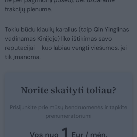
frakcijų plenume.
Tokiu būdu kiaulių karalius (taip Qin Yinglinas
vadinamas Kinijoje) liko ištikimas savo
reputacijai – kuo labiau vengti viešumos, jei
tik įmanoma.
Norite skaityti toliau?
Prisijunkite prie mūsų bendruomenės ir tapkite
prenumeratoriumi
1
Vos nuo
Eur / mėn.