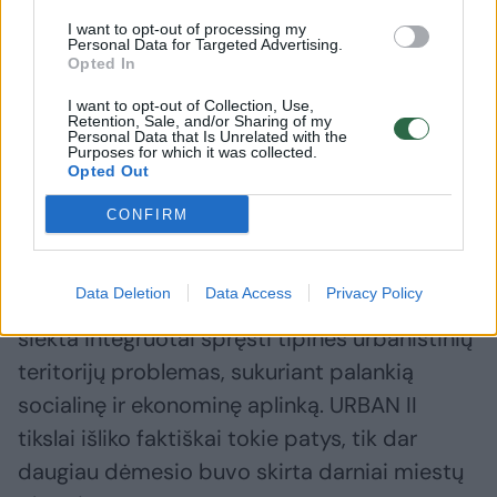
I want to opt-out of processing my
Personal Data for Targeted Advertising.
Lietuva ES šalių kontekste
Opted In
I want to opt-out of Collection, Use,
Retention, Sale, and/or Sharing of my
Tikslai, keliami integruotosios tvarios miestų
Personal Data that Is Unrelated with the
Purposes for which it was collected.
plėtros veiksmų įgyvendinimui, labai glaudžiai
Opted Out
susiję su Europos Bendrijų iniciatyvos URBAN
CONFIRM
patirtimi – Bendrijos iniciatyva URBAN I
(1994-1999), kurią pratęsė URBAN II (2000-
Data Deletion
Data Access
Privacy Policy
2006). Įgyvendinant URBAN I iniciatyvą
siekta integruotai spręsti tipines urbanistinių
teritorijų problemas, sukuriant palankią
socialinę ir ekonominę aplinką. URBAN II
tikslai išliko faktiškai tokie patys, tik dar
daugiau dėmesio buvo skirta darniai miestų