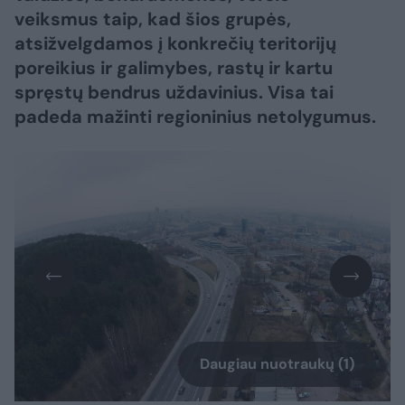
veiksmus taip, kad šios grupės,
atsižvelgdamos į konkrečių teritorijų
poreikius ir galimybes, rastų ir kartu
spręstų bendrus uždavinius. Visa tai
padeda mažinti regioninius netolygumus.
Daugiau nuotraukų (1)