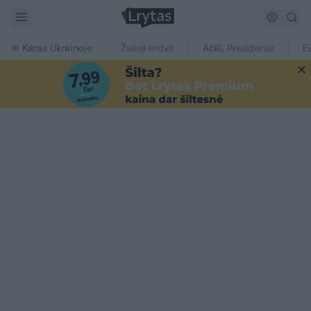
Karas Ukrainoje
Žalioji erdvė
Ačiū, Prezidente
E