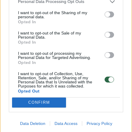
Personal Data Processing Opt Outs
sunkiausia, tačiau dabar, kai jau vyksta
I want to opt-out of the Sharing of my
bendravimas su partneriais įvairiose šalyse,
personal data.
Opted In
naujieji potencialūs klientai vertina mus, kaip
tarptautiniu mastu dirbančią įmonę, o
I want to opt-out of the Sale of my
Personal Data.
naujasis pavadinimas padės šį įvaizdį
Opted In
įtvirtinti“, – sakė D.Jankuvienė.
I want to opt-out of processing my
Personal Data for Targeted Advertising.
Opted In
Didžiausią susidomėjimą Lietuvos įmonės
I want to opt-out of Collection, Use,
Retention, Sale, and/or Sharing of my
produktais ir paslaugomis demonstruoja
Personal Data that Is Unrelated with the
Purposes for which it was collected.
įmonės iš Jungtinės Karalystės, Bulgarijos,
Opted Out
Estijos ir kitų Europos šalių. Bendrovė
CONFIRM
ruošiasi netrukus žengti į Vokietijos rinką, kur
jau yra potencialių partnerių.
Data Deletion
Data Access
Privacy Policy