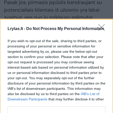
Pasak jos, pirmasis įspūdis bendraujant su
potencialiais klientais iš užsienio yra labai
svarbus, nes nuo jo priklauso galimybė
tinkamai pristatyti visą įmonės sukauptą
Lrytas.lt -
Do Not Process My Personal Information
patirtį, atliktus darbus ir teikiamų paslaugų
potencialą.
If you wish to opt-out of the sale, sharing to third parties, or
processing of your personal or sensitive information for
targeted advertising by us, please use the below opt-out
„B-NOVO Technologies“ vadovė taip pat
section to confirm your selection. Please note that after your
opt-out request is processed you may continue seeing
atkreipė dėmesį į Vakarų šalyse įsigalėjusį
interest-based ads based on personal information utilized by
stereotipą, kad lietuviai yra geri IT
us or personal information disclosed to third parties prior to
your opt-out. You may separately opt-out of the further
specialistai, bet mūsų šalyje sukurtus šios
disclosure of your personal information by third parties on the
srities produktus jie vis dar linkę vertinti
IAB’s list of downstream participants. This information may
atsargiai.
also be disclosed by us to third parties on the
IAB’s List of
Downstream Participants
that may further disclose it to other
third parties.
„Pirmuosius kontaktus užmegzti buvo