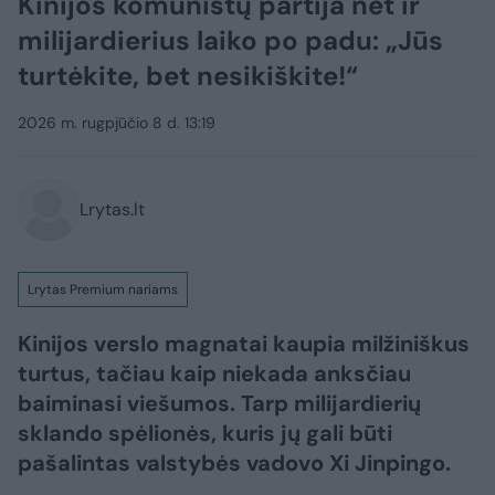
Kinijos komunistų partija net ir
milijardierius laiko po padu: „Jūs
turtėkite, bet nesikiškite!“
2026 m. rugpjūčio 8 d. 13:19
Lrytas.lt
Lrytas Premium nariams
Kinijos verslo magnatai kaupia milžiniškus
turtus, tačiau kaip niekada anksčiau
baiminasi viešumos. Tarp milijardierių
sklando spėlionės, kuris jų gali būti
pašalintas valstybės vadovo Xi Jinpingo.