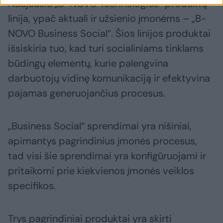
Naujausia „B-NOVO Technologies“ produktų
linija, ypač aktuali ir užsienio įmonėms – „B-
NOVO Business Social“. Šios linijos produktai
išsiskiria tuo, kad turi socialiniams tinklams
būdingų elementų, kurie palengvina
darbuotojų vidinę komunikaciją ir efektyvina
pajamas generuojančius procesus.
„Business Social“ sprendimai yra nišiniai,
apimantys pagrindinius įmonės procesus,
tad visi šie sprendimai yra konfigūruojami ir
pritaikomi prie kiekvienos įmonės veiklos
specifikos.
Trys pagrindiniai produktai yra skirti