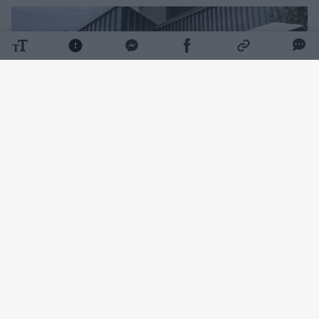
Daugiau nuotraukų (4)
Kai vienas turtingiausių kinų Qin Yinglinas
pasirodo viešai, jis kalba tiktai viena tema –
apie kiaules. Tačiau net tai būna retai,
rašo
„Stern“.