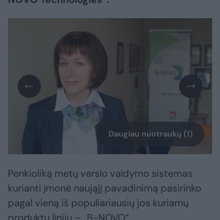
Daugiau nuotraukų (1)
Penkioliką metų verslo valdymo sistemas
kurianti įmonė naująjį pavadinimą pasirinko
pagal vieną iš populiariausių jos kuriamų
produktų linijų – „B-NOVO“.