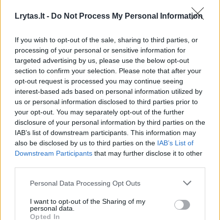
Antroji nauja aviakompanija – „Vueling“ į
Vilniaus oro uostą atskris birželio 29 d.
Lrytas.lt -
Do Not Process My Personal Information
Ispanijos oro bendrovė pagerins lietuvių
If you wish to opt-out of the sale, sharing to third parties, or
susisiekimą su Ispanijos kurortais kartą per
processing of your personal or sensitive information for
savaitę vykdydama maršrutą Vilnius-
targeted advertising by us, please use the below opt-out
section to confirm your selection. Please note that after your
Barselona. Trečiadienio rytais skraidysianti
opt-out request is processed you may continue seeing
aviakompanija suteiks keliautojams plačias
interest-based ads based on personal information utilized by
us or personal information disclosed to third parties prior to
jungiamųjų skrydžių iš Barselonos galimybes.
your opt-out. You may separately opt-out of the further
disclosure of your personal information by third parties on the
IAB’s list of downstream participants. This information may
Taip pat nuo Joninių į Vilnių sugrįžta pernai
also be disclosed by us to third parties on the
IAB’s List of
lietuvių įvertinti „Ukraine International
Downstream Participants
that may further disclose it to other
third parties.
Airlines“ skrydžiai į Odesą. Šiemet skrydžiai
vėl bus vykdomi du kartus per savaitę –
Personal Data Processing Opt Outs
penktadieniais ir sekmadieniais, tad suteiks
I want to opt-out of the Sharing of my
personal data.
galimybę savaitgalį praleisti ne prie Baltijos,
Opted In