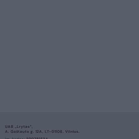
Verslas
Mano pinigai
Gyventojai netrukus gali susidurti
su netikėta problema: šio įprasto
pirkinio taip lengvai nebeįsigysite
(5)
2026 m. rugpjūčio 7 d. 06:02