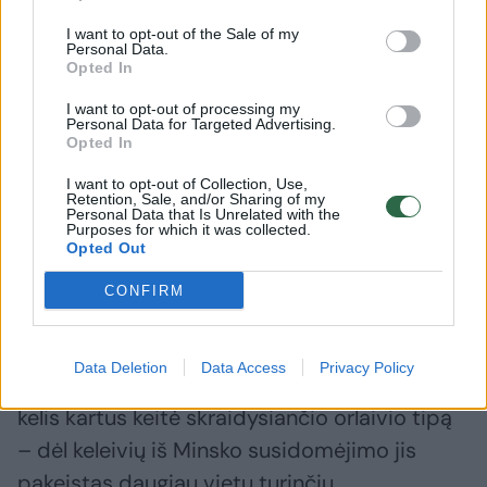
bet prie Juodosios jūros. Maršrutas bus
I want to opt-out of the Sale of my
vykdomas iki rugsėjo 11 d.
Personal Data.
Opted In
I want to opt-out of processing my
Palangos oro uostas visų sezoninių naujienų
Personal Data for Targeted Advertising.
Opted In
sulauks tą pačią dieną – birželio 19 d. čia
veiklą pradės aviakompanijos „Belavia“ ir
I want to opt-out of Collection, Use,
Retention, Sale, and/or Sharing of my
„Ukraine International Airlines“, taip pat
Personal Data that Is Unrelated with the
Purposes for which it was collected.
vasarai sugrįš Rusijos oro bendrovė „Rusline“.
Opted Out
CONFIRM
„Belavia“ skrydžius Palanga-Minskas vykdys
kartą per savaitę – sekmadieniais, iki rugsėjo
Data Deletion
Data Access
Privacy Policy
4 d. Aviakompanija, planuodama skrydžius,
kelis kartus keitė skraidysiančio orlaivio tipą
– dėl keleivių iš Minsko susidomėjimo jis
pakeistas daugiau vietų turinčiu.