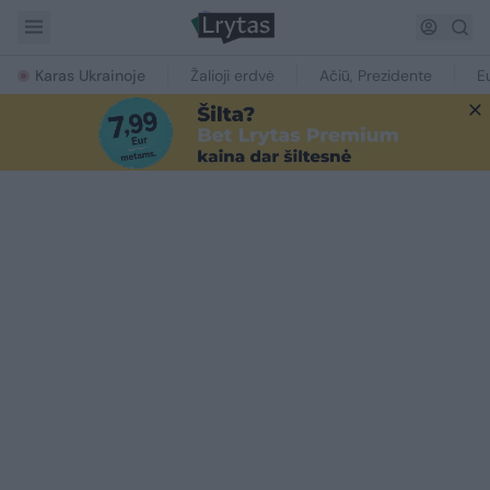
Karas Ukrainoje
Žalioji erdvė
Ačiū, Prezidente
E