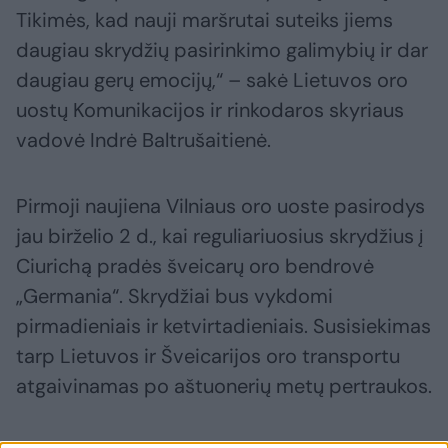
Tikimės, kad nauji maršrutai suteiks jiems
daugiau skrydžių pasirinkimo galimybių ir dar
daugiau gerų emocijų,“ – sakė Lietuvos oro
uostų Komunikacijos ir rinkodaros skyriaus
vadovė Indrė Baltrušaitienė.
Pirmoji naujiena Vilniaus oro uoste pasirodys
jau birželio 2 d., kai reguliariuosius skrydžius į
Ciurichą pradės šveicarų oro bendrovė
„Germania“. Skrydžiai bus vykdomi
pirmadieniais ir ketvirtadieniais. Susisiekimas
tarp Lietuvos ir Šveicarijos oro transportu
atgaivinamas po aštuonerių metų pertraukos.