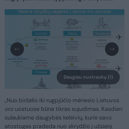
Daugiau nuotraukų (1)
„Nuo birželio iki rugpjūčio mėnesio Lietuvos
oro uostuose būna tikras sujudimas. Kasdien
sulaukiame daugybės keleivių, kurie savo
atostogas pradeda nuo skrydžio į užsienį.