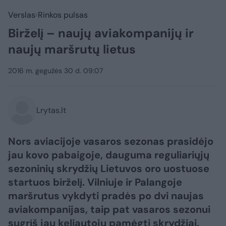
Verslas
Rinkos pulsas
Birželį – naujų aviakompanijų ir
naujų maršrutų lietus
2016 m. gegužės 30 d. 09:07
Lrytas.lt
Nors aviacijoje vasaros sezonas prasidėjo
jau kovo pabaigoje, dauguma reguliariųjų
sezoninių skrydžių Lietuvos oro uostuose
startuos birželį. Vilniuje ir Palangoje
maršrutus vykdyti pradės po dvi naujas
aviakompanijas, taip pat vasaros sezonui
sugrįš jau keliautojų pamėgti skrydžiai.