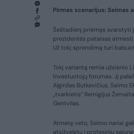
Pirmas scenarijus: Seimas 
Šeštadienį priėmęs svarstyti į
prezidentės pataisas atmesti ir
Už tokį sprendimą turi balsuo
Tokį variantą remia užsienio L
Investuotojų forumas. Jį pala
Algirdas Butkevičius, Seimo 
„tvarkietis“ Remigijus Žemaita
Gentvilas.
Atmetę veto, Seimo nariai gali
atsižvelgtų į profesinių sąjung