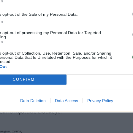
In
lgtų į verslo interesus.
o opt-out of the Sale of my Personal Data.
In
palieka senąjį kodeksą
to opt-out of processing my Personal Data for Targeted
ing.
In
ti įstatymą laikyti nepriimtu – tam reikia
o opt-out of Collection, Use, Retention, Sale, and/or Sharing
iu atveju liktų galioti senasis Darbo
ersonal Data that Is Unrelated with the Purposes for which it
lected.
eforma būtų paliekama naujajam Seimui.
Out
CONFIRM
išeitis tarp tų, kurie laikosi pozicijos,
lsų, bet kodeksas su prezidentės
Data Deletion
Data Access
Privacy Policy
dabar galiojantis. Tokį variantą realiausiu
eime Kęstutis Daukšys.
daugiau žymių