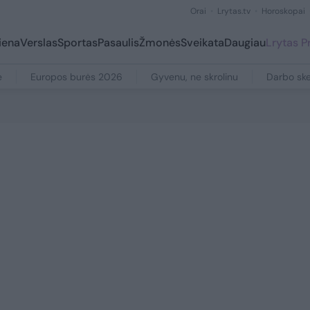
Orai
Lrytas.tv
Horoskopai
iena
Verslas
Sportas
Pasaulis
Žmonės
Sveikata
Daugiau
Lrytas 
e
Europos burės 2026
Gyvenu, ne skrolinu
Darbo ske