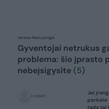
Verslas
Mano pinigai
Gyventojai netrukus ga
problema: šio įprasto p
nebeįsigysite
(5)
Jei įran
Lrytas.lt
perkate 
tada tai 