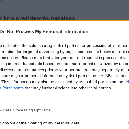
priima prezidentės pataisas
Do Not Process My Personal Information
statymą iš naujo, Seimas kitą savaitę gali
ms. Tokiam sprendimui reikia paprastos
to opt-out of the sale, sharing to third parties, or processing of your per
formation for targeted advertising by us, please use the below opt-out s
t turi dalyvauti mažiausiai 71
r selection. Please note that after your opt-out request is processed y
eing interest-based ads based on personal information utilized by us or
disclosed to third parties prior to your opt-out. You may separately opt-
losure of your personal information by third parties on the IAB’s list of
ragina profesinės sąjungos. Už
. This information may also be disclosed by us to third parties on the
IA
Participants
that may further disclose it to other third parties.
 pasisako konservatoriai ir Seimo
omiteto vadovė socialdemokratė Kristina
l Data Processing Opt Outs
o opt-out of the Sharing of my personal data.
Seimo nariai gali netrukus svarstyti