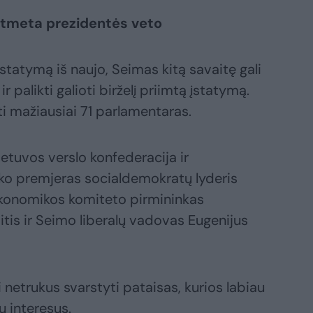
atmeta prezidentės veto
statymą iš naujo, Seimas kitą savaitę gali
 palikti galioti birželį priimtą įstatymą.
ti mažiausiai 71 parlamentaras.
ietuvos verslo konfederacija ir
iko premjeras socialdemokratų lyderis
Ekonomikos komiteto pirmininkas
itis ir Seimo liberalų vadovas Eugenijus
 netrukus svarstyti pataisas, kurios labiau
ų interesus.