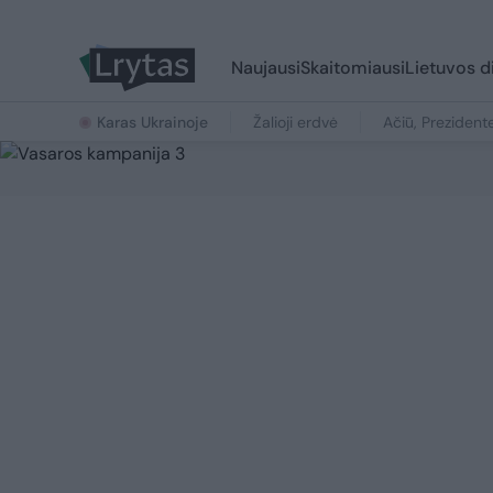
Naujausi
Skaitomiausi
Lietuvos d
Karas Ukrainoje
Žalioji erdvė
Ačiū, Prezident