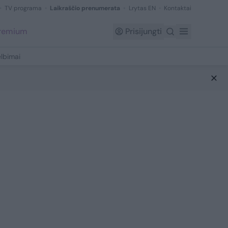
TV programa
Laikraščio prenumerata
Lrytas EN
Kontaktai
Premium
Prisijungti
lbimai