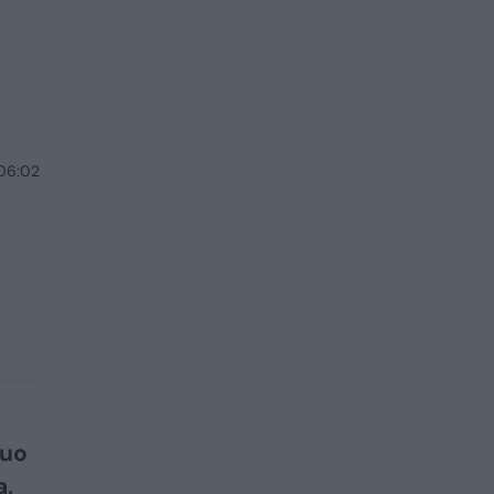
 06:02
Nuo
a,