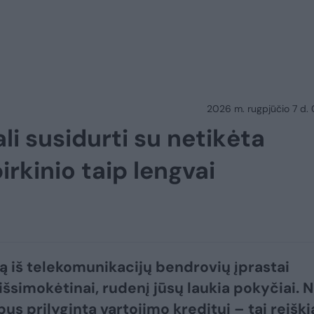
2026 m. rugpjūčio 7 d.
li susidurti su netikėta
irkinio taip lengvai
gą iš telekomunikacijų bendrovių įprastai
išsimokėtinai, rudenį jūsų laukia pokyčiai. 
bus prilyginta vartojimo kreditui – tai reiški