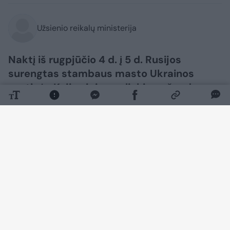
Užsienio reikalų ministerija
Naktį iš rugpjūčio 4 d. į 5 d. Rusijos
surengtas stambaus masto Ukrainos
sostinės Kyjivo ir jo apylinkių apšaudymas
nusinešė mažiausiai 17 civilių gyventojų
gyvybių, dar kelios dešimtys žmonių
sužeista.