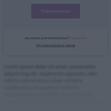
Prenumeruoti
Jau esate prenumeratorius?
Prisijunkite
Kiti prenumeratos planai
Lorem ipsum dolor sit amet consectetur
adipisicing elit. Asperiores sapiente, odio
officiis sed tempore vitae veritatis
repellendus, ad saepe architecto
repudiandae corrupti sit non error illum
consequuntur adipisci dignissimos maxime.