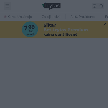
Karas Ukrainoje
Žalioji erdvė
Ačiū, Prezidente
E