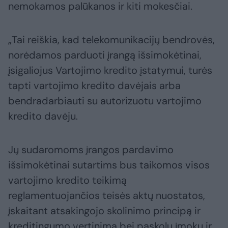
nemokamos palūkanos ir kiti mokesčiai.
„Tai reiškia, kad telekomunikacijų bendrovės,
norėdamos parduoti įrangą išsimokėtinai,
įsigaliojus Vartojimo kredito įstatymui, turės
tapti vartojimo kredito davėjais arba
bendradarbiauti su autorizuotu vartojimo
kredito davėju.
Jų sudaromoms įrangos pardavimo
išsimokėtinai sutartims bus taikomos visos
vartojimo kredito teikimą
reglamentuojančios teisės aktų nuostatos,
įskaitant atsakingojo skolinimo principą ir
kreditingumo vertinimą bei paskolų įmokų ir