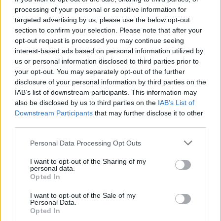
Komentuoti po šiuo straipsniu
processing of your personal or sensitive information for
targeted advertising by us, please use the below opt-out
section to confirm your selection. Please note that after your
Komentuoti gali tik Lrytas registruoti vartotojai.
opt-out request is processed you may continue seeing
Prisijunkite prie registruotų vartotojų
interest-based ads based on personal information utilized by
bendruomenės ir bendraukite komentaruose!
us or personal information disclosed to third parties prior to
your opt-out. You may separately opt-out of the further
disclosure of your personal information by third parties on the
IAB’s list of downstream participants. This information may
Rodyti komentarus
also be disclosed by us to third parties on the
IAB’s List of
Downstream Participants
that may further disclose it to other
Prisijungti komentatoriams
third parties.
Personal Data Processing Opt Outs
I want to opt-out of the Sharing of my
personal data.
Opted In
I want to opt-out of the Sale of my
Personal Data.
Opted In