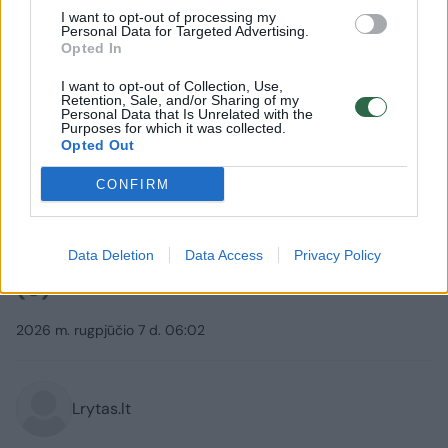
I want to opt-out of processing my
Personal Data for Targeted Advertising.
Opted In
I want to opt-out of Collection, Use,
Retention, Sale, and/or Sharing of my
Personal Data that Is Unrelated with the
Purposes for which it was collected.
Opted Out
Verslas
Mano pinigai
Gyventojai netrukus gali susidurti
CONFIRM
su netikėta problema: šio įprasto
pirkinio taip lengvai nebeįsigysite
Data Deletion
Data Access
Privacy Policy
(5)
2026 m. rugpjūčio 7 d. 06:02
Lrytas.lt