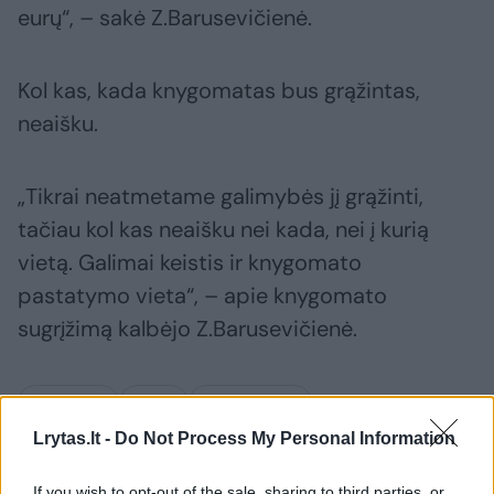
eurų“, – sakė Z.Barusevičienė.
Kol kas, kada knygomatas bus grąžintas,
neaišku.
„Tikrai neatmetame galimybės jį grąžinti,
tačiau kol kas neaišku nei kada, nei į kurią
vietą. Galimai keistis ir knygomato
pastatymo vieta“, – apie knygomato
sugrįžimą kalbėjo Z.Barusevičienė.
knygomatas
Knygos
Autobusų stotis
Lrytas.lt -
Do Not Process My Personal Information
If you wish to opt-out of the sale, sharing to third parties, or