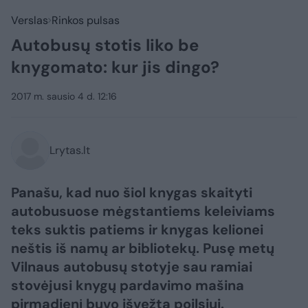
Verslas
Rinkos pulsas
Autobusų stotis liko be
knygomato: kur jis dingo?
2017 m. sausio 4 d. 12:16
Lrytas.lt
Panašu, kad nuo šiol knygas skaityti
autobusuose mėgstantiems keleiviams
teks suktis patiems ir knygas kelionei
neštis iš namų ar bibliotekų. Pusę metų
Vilnaus autobusų stotyje sau ramiai
stovėjusi knygų pardavimo mašina
pirmadienį buvo išvežta poilsiui.