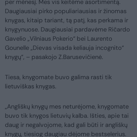
per mėnesį. Mes vis keitėme asortimentą.
Daugiausiai pirko populiariausias ir žinomas
knygas, kitaip tariant, tą patį, kas perkama ir
knygynuose. Daugiausiai pardavėme Ričardo
Gavelio „Vilniaus Pokerio“ bei Laurento
Gounelle „Dievas visada keliauja incognito“
knygų“, – pasakojo Z.Barusevičienė.
Tiesa, knygomate buvo galima rasti tik
lietuviškas knygas.
„Angliškų knygų mes neturėjome, knygomate
buvo tik knygos lietuvių kalba. Išties, apie tai
daug ir negalvojome, kad gali būti ir angliškų
knygų, tiesiog daugiau dėjome bestselerius.