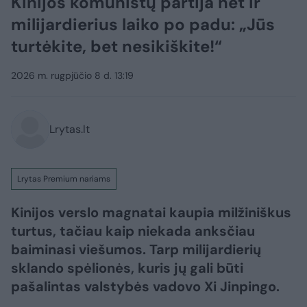
Kinijos komunistų partija net ir
milijardierius laiko po padu: „Jūs
turtėkite, bet nesikiškite!“
2026 m. rugpjūčio 8 d. 13:19
Lrytas.lt
Lrytas Premium nariams
Kinijos verslo magnatai kaupia milžiniškus
turtus, tačiau kaip niekada anksčiau
baiminasi viešumos. Tarp milijardierių
sklando spėlionės, kuris jų gali būti
pašalintas valstybės vadovo Xi Jinpingo.