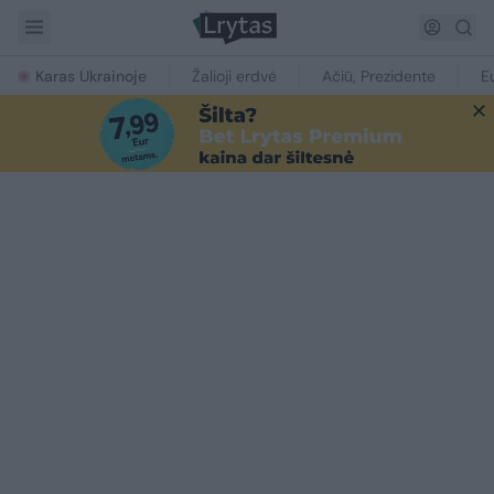
Karas Ukrainoje
Žalioji erdvė
Ačiū, Prezidente
E