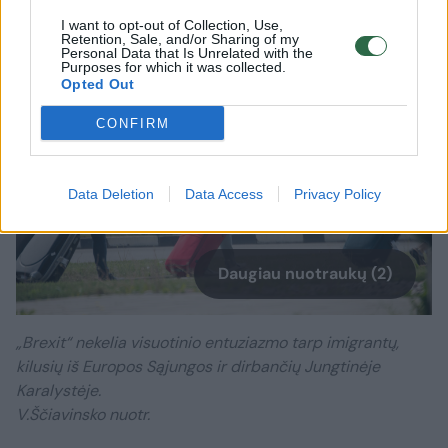
I want to opt-out of Collection, Use,
Retention, Sale, and/or Sharing of my
Personal Data that Is Unrelated with the
Purposes for which it was collected.
Opted Out
CONFIRM
Data Deletion
Data Access
Privacy Policy
Daugiau nuotraukų (2)
„Brexit“ nekelia visuotinio entuziazmo tarp imigrantų,
kilusių iš Europos Sąjungos ir dirbančių Jungtinėje
Karalystėje.
V.Ščiavinsko nuotr.