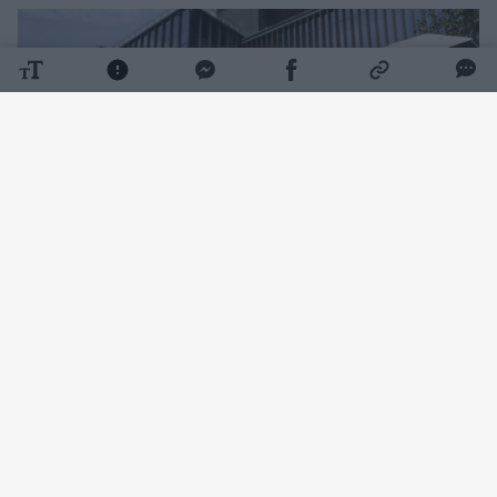
Daugiau nuotraukų (4)
Kai vienas turtingiausių kinų Qin Yinglinas
pasirodo viešai, jis kalba tiktai viena tema –
apie kiaules. Tačiau net tai būna retai,
rašo
„Stern“.