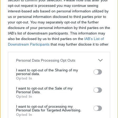
section to confirm your selection. Please note that after your
bet į Lietuvą grįžti nesiruošia
bet Liet
opt-out request is processed you may continue seeing
– kiek piliečių galime
tame mat
interest-based ads based on personal information utilized by
prarasti?
us or personal information disclosed to third parties prior to
your opt-out. You may separately opt-out of the further
disclosure of your personal information by third parties on the
IAB’s list of downstream participants. This information may
also be disclosed by us to third parties on the
IAB’s List of
Downstream Participants
that may further disclose it to other
third parties.
Personal Data Processing Opt Outs
I want to opt-out of the Sharing of my
personal data.
Įdomu tai, kad imigrantų, atvykusių ne iš
Opted In
Europos Sąjungos šalių, planai yra ne tokie
I want to opt-out of the Sale of my
radikalūs. Iš jų tarpo palikti Jungtinę Karalystę
Personal Data.
Opted In
per ateinančius penkerius metus planuoja 38
proc. aukštos klasės specialistų ir 27 proc.
I want to opt-out of processing my
Personal Data for Targeted Advertising.
žemesnės kvalifikacijos darbuotojų.
Opted In