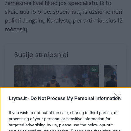
žemesnės kvalifikacijos specialistų. Iš to
skaičiaus 15 proc. specialistų iš užsienio nori
palikti Jungtinę Karalystę per artimiausius 12
mėnesių.
Susiję straipsniai
Lrytas.lt -
Do Not Process My Personal Information
If you wish to opt-out of the sale, sharing to third parties, or
processing of your personal or sensitive information for
targeted advertising by us, please use the below opt-out
Emigrantai Anglijoje vergauja,
Emigrant