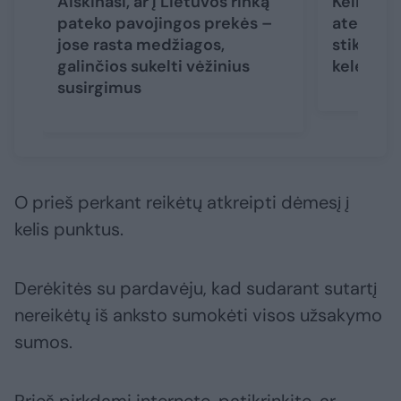
Aiškinasi, ar į Lietuvos rinką
Kelionių
pateko pavojingos prekės –
ateitis 
jose rasta medžiagos,
stiklu: ką
galinčios sukelti vėžinius
keleivia
susirgimus
O prieš perkant reikėtų atkreipti dėmesį į
kelis punktus.
Derėkitės su pardavėju, kad sudarant sutartį
nereikėtų iš anksto sumokėti visos užsakymo
sumos.