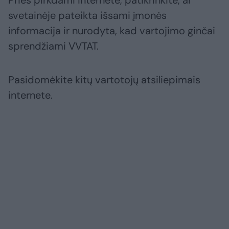
Prieš pirkdami internete, patikrinkite, ar
svetainėje pateikta išsami įmonės
informacija ir nurodyta, kad vartojimo ginčai
sprendžiami VVTAT.
Pasidomėkite kitų vartotojų atsiliepimais
internete.