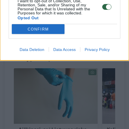
I want to opt-out of Collection, Use,
Retention, Sale, and/or Sharing of my
Personal Data that Is Unrelated with the
Purposes for which it was collected.
Jei esate sudarę sutartį su viena iš šių įmonių
Opted Out
ir susidūrėte su problemomis, reikėtų kreiptis
CONFIRM
į VVTAT.
Data Deletion
Data Access
Privacy Policy
Susiję straipsniai