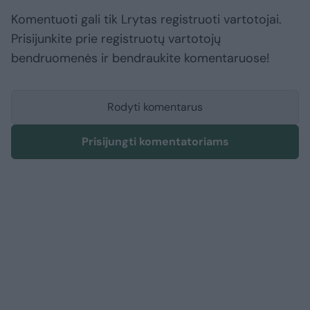
Komentuoti gali tik Lrytas registruoti vartotojai.
Prisijunkite prie registruotų vartotojų
bendruomenės ir bendraukite komentaruose!
Rodyti komentarus
Prisijungti komentatoriams