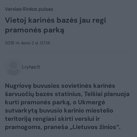
Verslas
Rinkos pulsas
Vietoj karinės bazės jau regi
pramonės parką
2018 m. kovo 2 d. 07:14
Lrytas.lt
Nugriovę buvusios sovietinės karinės
šarvuočių bazės statinius, Telšiai planuoja
kurti pramonės parką, o Ukmergė
sutvarkytą buvusio karinio miestelio
teritoriją rengiasi skirti verslui ir
pramogoms, praneša „Lietuvos žinios“.