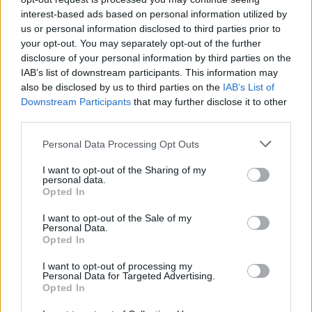
interest-based ads based on personal information utilized by
us or personal information disclosed to third parties prior to
your opt-out. You may separately opt-out of the further
Daugiau nuotraukų (1)
disclosure of your personal information by third parties on the
IAB’s list of downstream participants. This information may
also be disclosed by us to third parties on the
IAB’s List of
Downstream Participants
that may further disclose it to other
VVTAT sulaukia daug vartotojų kreipimųsi dėl
third parties.
UAB „Kambario durys“, UAB „Elito durys“ ir
Personal Data Processing Opt Outs
UAB „BD Logistics“.
I want to opt-out of the Sharing of my
personal data.
Opted In
Kaip nurodoma feisbuko paskyroje, šios
įmonės sudaro sutartis, priima apmokėjimus,
I want to opt-out of the Sale of my
Personal Data.
tačiau daugeliu atvejų savo įsipareigojimų
Opted In
neįvykdo. Liepos pabaigoje klientams buvo
I want to opt-out of processing my
Personal Data for Targeted Advertising.
pranešta, kad įmonės tapo nemokios ir ketina
Opted In
inicijuoti bankroto procedūras.