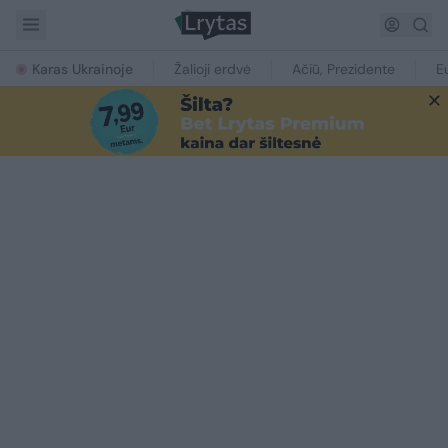
Karas Ukrainoje
Žalioji erdvė
Ačiū, Prezidente
E