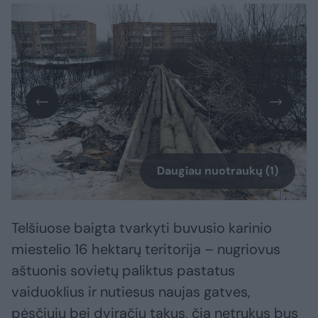
Daugiau nuotraukų (1)
Telšiuose baigta tvarkyti buvusio karinio
miestelio 16 hektarų teritorija – nugriovus
aštuonis sovietų paliktus pastatus
vaiduoklius ir nutiesus naujas gatves,
pėsčiųjų bei dviračių takus, čia netrukus bus