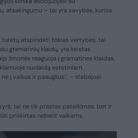
jos klinika asocijuojasi su
 atsakingumu – tai yra savybės, kurios
turėtų atspindėti tokias vertybes, tai
usu gramatinių klaidų, yra keistas
ip žmonės reaguoja į gramatines klaidas,
reklamuoja nuolaidą estetiniam
 ne į vaikus ir paauglius“, – stebėjosi
kyrė, tai ne tik prastas pateikimas, bet ir
būti priskirtas nebent vaikams.