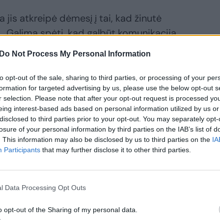
 jis atkreipė dėmesį į tai, kad žinutė
: „Galima spėti, kad galbūt komunikacija
, kuriam buvo liepta parašyti tą žinutę,
Do Not Process My Personal Information
laikinių žmonių auditoriją, kurie dabar
 Tačiau, jeigu klientas tarpusavy
to opt-out of the sale, sharing to third parties, or processing of your per
formation for targeted advertising by us, please use the below opt-out s
 trumpiniais, tai dar nereiškia, kad ir
r selection. Please note that after your opt-out request is processed y
 klientais“, – sakė jis.
eing interest-based ads based on personal information utilized by us or
disclosed to third parties prior to your opt-out. You may separately opt-
losure of your personal information by third parties on the IAB’s list of
. This information may also be disclosed by us to third parties on the
IA
Participants
that may further disclose it to other third parties.
l Data Processing Opt Outs
o opt-out of the Sharing of my personal data.