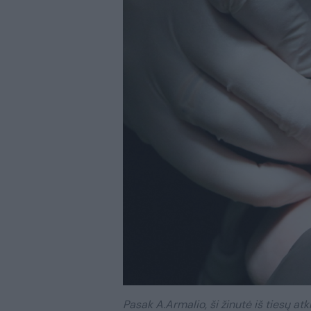
Pasak A.Armalio, ši žinutė iš tiesų a