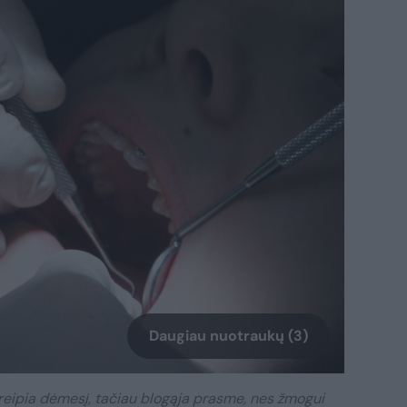
Daugiau nuotraukų (3)
tkreipia dėmesį, tačiau blogąja prasme, nes žmogui