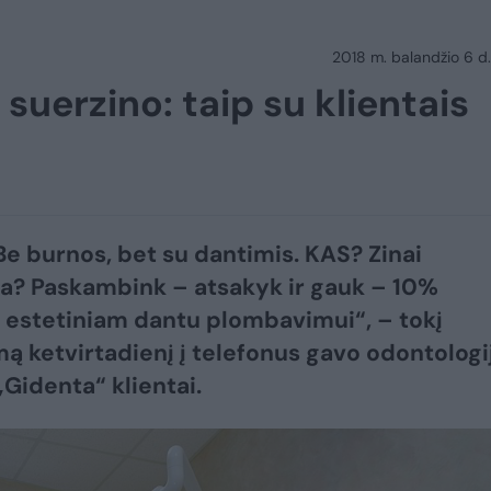
2018 m. balandžio 6 d.
 suerzino: taip su klientais
Be burnos, bet su dantimis. KAS? Zinai
? Paskambink – atsakyk ir gauk – 10%
 estetiniam dantu plombavimui“, – tokį
ą ketvirtadienį į telefonus gavo odontologi
„Gidenta“ klientai.