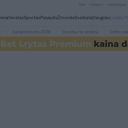
Orai
Lrytas.tv
Horoskopai
iena
Verslas
Sportas
Pasaulis
Žmonės
Sveikata
Daugiau
Lrytas 
e
Europos burės 2026
Gyvenu, ne skrolinu
Darbo ske