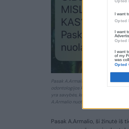
Opted 
I want t
Opted 
I want 
Advertis
Opted 
I want t
of my P
was col
Opted 
Pasak A.Armalio, ši žinutė iš tiesų a
odontologijos klinika asocijuojasi s
yra savybės, kurios lydi bet kokią gy
A.Armalio nuotr.
Pasak A.Armalio, ši žinutė iš 