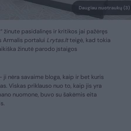
Daugiau nuotraukų (3)
 žinute pasidalinęs ir kritikos jai pažėręs
s Armalis portalui
Lrytas.lt
teigė, kad tokia
aikiška žinutė parodo įstaigos
ji nėra savaime bloga, kaip ir bet kuris
tas. Viskas priklauso nuo to, kaip jis yra
mano nuomone, buvo su šakėmis eita
s.