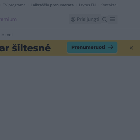
TV programa
Laikraščio prenumerata
Lrytas EN
Kontaktai
Premium
Prisijungti
lbimai