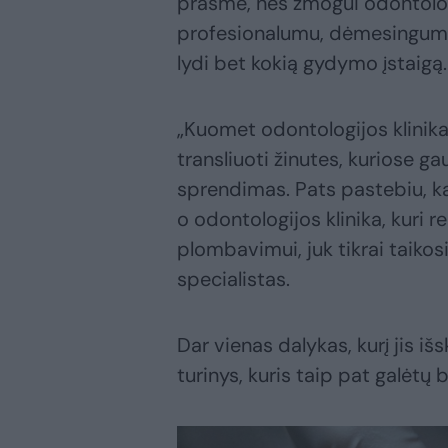
prasme, nes žmogui odontologi
profesionalumu, dėmesingumu,
lydi bet kokią gydymo įstaigą.
„Kuomet odontologijos klinika 
transliuoti žinutes, kuriose ga
sprendimas. Pats pastebiu, ka
o odontologijos klinika, kuri 
plombavimui, juk tikrai taikosi
specialistas.
Dar vienas dalykas, kurį jis išs
turinys, kuris taip pat galėtų 