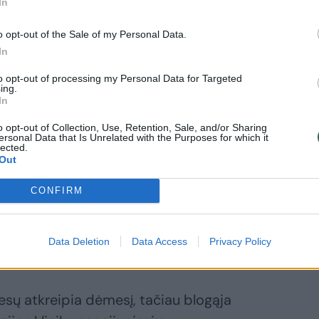
In
o opt-out of the Sale of my Personal Data.
In
to opt-out of processing my Personal Data for Targeted
ing.
In
o opt-out of Collection, Use, Retention, Sale, and/or Sharing
ersonal Data that Is Unrelated with the Purposes for which it
lected.
Daugiau nuotraukų (3)
Out
CONFIRM
tkreipia dėmesį, tačiau blogąja prasme, nes žmogui
u profesionalumu, dėmesingumu, atsakingumu – tai
dymo įstaigą.
Data Deletion
Data Access
Privacy Policy
tiesų atkreipia dėmesį, tačiau blogąja