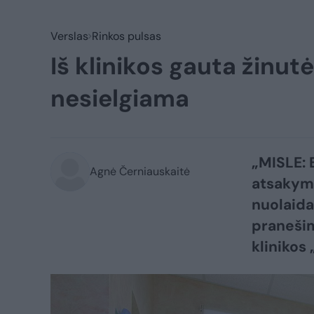
Verslas
Rinkos pulsas
Iš klinikos gauta žinutė
nesielgiama
„MISLE: 
Agnė Černiauskaitė
atsakyma
nuolaida
pranešim
klinikos 