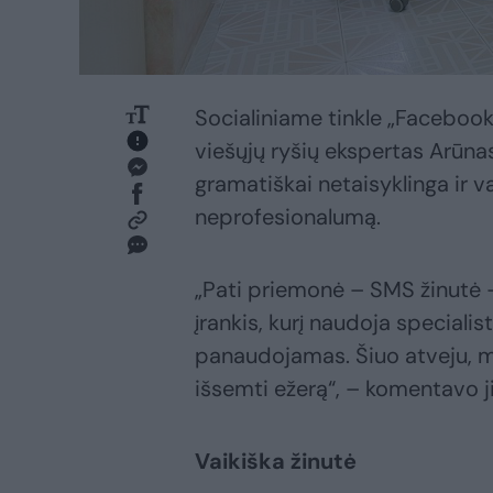
Socialiniame tinkle „Facebook“
viešųjų ryšių ekspertas Arūna
gramatiškai netaisyklinga ir v
neprofesionalumą.
„Pati priemonė – SMS žinutė – 
įrankis, kurį naudoja specialis
panaudojamas. Šiuo atveju, 
išsemti ežerą“, – komentavo ji
Vaikiška žinutė