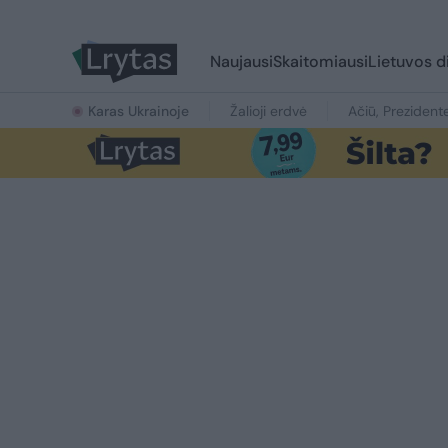
Naujausi
Skaitomiausi
Lietuvos d
Karas Ukrainoje
Žalioji erdvė
Ačiū, Prezident