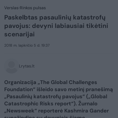
Verslas
Rinkos pulsas
Paskelbtas pasaulinių katastrofų
pavojus: devyni labiausiai tikėtini
scenarijai
2018 m. lapkričio 5 d. 19:37
Lrytas.lt
Organizacija „The Global Challenges
Foundation“ išleido savo metinį pranešimą
„Pasaulinių katastrofų pavojus“ („Global
Catastrophic Risks report“). Žurnalo
„Newsweek“ reporterė Kashmira Gander
supažindina su devyniais šiame