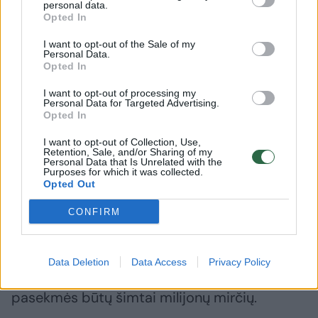
personal data.
Opted In
I want to opt-out of the Sale of my
Organizacija „The Global Challenges Foundation“ išleido
Personal Data.
savo metinį pranešimą „Pasaulinių katastrofų pavojus“.
Opted In
AFP/ „Scanpix“ nuotr.
I want to opt-out of processing my
Personal Data for Targeted Advertising.
Opted In
6. Žemės susidūrimas su asteroidu.
I want to opt-out of Collection, Use,
Remiantis mokslininkų skaičiavimais ir
Retention, Sale, and/or Sharing of my
Personal Data that Is Unrelated with the
turimais duomenimis, tikėtini katastrofiški
Purposes for which it was collected.
Opted Out
susidūrimai įvyksta vidutiniškai kartą per 120
tūkstančių metų. Ekspertai baiminasi, kad
CONFIRM
nuolaužos ir dulkės, išmestos į atmosferą, gali
kelis mėnesius užstoti Saulę, o tai lems
Data Deletion
Data Access
Privacy Policy
nederlių ir ekosistemų žūtį. Tikėtina, viso to
pasekmės būtų šimtai milijonų mirčių.