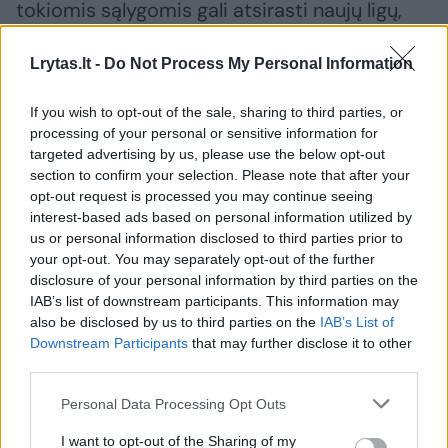
tokiomis sąlygomis gali atsirasti naujų ligų,
nuo kurių žmogaus organizmas nėra
Lrytas.lt -
Do Not Process My Personal Information
pasirengęs gintis, mikrobais gali užsikrėsti
tankiai apgyvendintų miestų gyventojai, taip
If you wish to opt-out of the sale, sharing to third parties, or
pat gali atsirasti patogenų, atsparių
processing of your personal or sensitive information for
targeted advertising by us, please use the below opt-out
antibiotikams.
section to confirm your selection. Please note that after your
opt-out request is processed you may continue seeing
interest-based ads based on personal information utilized by
us or personal information disclosed to third parties prior to
your opt-out. You may separately opt-out of the further
disclosure of your personal information by third parties on the
IAB’s list of downstream participants. This information may
also be disclosed by us to third parties on the
IAB’s List of
Downstream Participants
that may further disclose it to other
third parties.
Personal Data Processing Opt Outs
I want to opt-out of the Sharing of my
Daugiau nuotraukų (4)