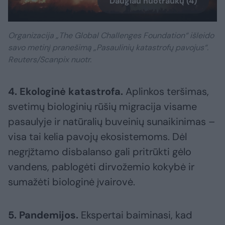
Daugiau nuotraukų (4)
Organizacija „The Global Challenges Foundation“ išleido
savo metinį pranešimą „Pasaulinių katastrofų pavojus“.
Reuters/Scanpix nuotr.
4. Ekologinė katastrofa.
Aplinkos teršimas,
svetimų biologinių rūšių migracija visame
pasaulyje ir natūralių buveinių sunaikinimas –
visa tai kelia pavojų ekosistemoms. Dėl
negrįžtamo disbalanso gali pritrūkti gėlo
vandens, pablogėti dirvožemio kokybė ir
sumažėti biologinė įvairovė.
5. Pandemijos.
Ekspertai baiminasi, kad