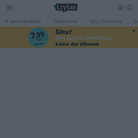
Karas Ukrainoje
Žalioji erdvė
Ačiū, Prezidente
E