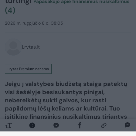
turtingi
Papasakojo apie finansinius nusikaltimus
(4)
2026 m. rugpjūčio 8 d. 08:05
Lrytas.lt
Lrytas Premium nariams
Jeigu į valstybės biudžetą staiga patektų
visi šešėlyje besisukantys pinigai,
nebereikėtų sukti galvos, kur rasti
papildomų lėšų keliams ar kultūrai. Tuo
įsitikinę finansinius nusikaltimus tiriantys
pareigūnai, kuriuos stebina ne tik aferistų
gudrybės.