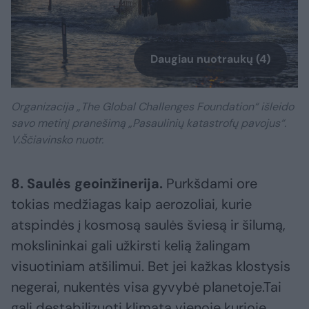
Daugiau nuotraukų (4)
Organizacija „The Global Challenges Foundation“ išleido
savo metinį pranešimą „Pasaulinių katastrofų pavojus“.
V.Ščiavinsko nuotr.
8. Saulės geoinžinerija.
Purkšdami ore
tokias medžiagas kaip aerozoliai, kurie
atspindės į kosmosą saulės šviesą ir šilumą,
mokslininkai gali užkirsti kelią žalingam
visuotiniam atšilimui. Bet jei kažkas klostysis
negerai, nukentės visa gyvybė planetoje.Tai
gali destabilizuoti klimatą vienoje kurioje