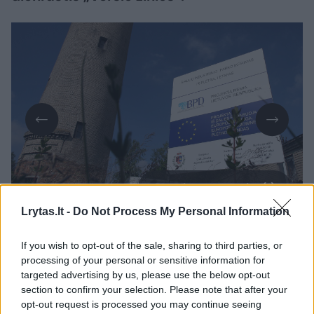
Daugiau nuotraukų (1)
Lrytas.lt -
Do Not Process My Personal Information
Potencialiems investuotojams iš viso siūlomi
If you wish to opt-out of the sale, sharing to third parties, or
processing of your personal or sensitive information for
penki sklypai: trys P.Motiekaičio gatvėje, po
targeted advertising by us, please use the below opt-out
vieną – Dubijos ir Pročiūnų gatvėse.
section to confirm your selection. Please note that after your
opt-out request is processed you may continue seeing