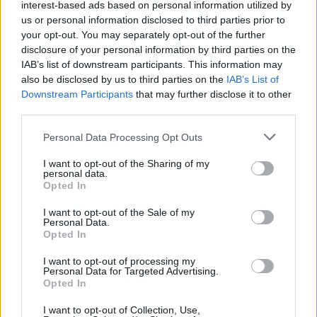
interest-based ads based on personal information utilized by
2008 metais veikti pradėjusiame Šiaulių
us or personal information disclosed to third parties prior to
your opt-out. You may separately opt-out of the further
pramonės parke investuotojams jau yra
disclosure of your personal information by third parties on the
išnuomota 11 sklypų, dar trys šiuo metu
IAB’s list of downstream participants. This information may
formuojami. Tačiau rasti investuotojų ir
also be disclosed by us to third parties on the
IAB’s List of
Downstream Participants
that may further disclose it to other
dabartiniams 5 laisviems sklypams Šiaulių
third parties.
savivaldybei sekasi sunkiai.
Personal Data Processing Opt Outs
I want to opt-out of the Sharing of my
Šiuos sklypus nesėkmingai buvo bandyta
personal data.
Opted In
išnuomoti rugpjūčio mėnesį, tačiau liepą
savivaldybei pavyko išnuomoti du pramonės
I want to opt-out of the Sale of my
Personal Data.
parko sklypus, kuriuose nusprendė kurtis dvi
Opted In
vietos bendrovės – „Nostrada“ ir „Metmega“.
I want to opt-out of processing my
Personal Data for Targeted Advertising.
Opted In
Savivaldybė naujų potencialių investuotojų
I want to opt-out of Collection, Use,