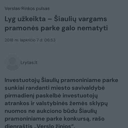
Verslas
Rinkos pulsas
Lyg užkeikta – Šiaulių vargams
pramonės parke galo nematyti
2018 m. lapkričio 7 d. 06:53
Lrytas.lt
Investuotojų Šiaulių pramoniniame parke
sunkiai randanti miesto savivaldybė
pirmadienį paskelbė investuotojų
atrankos ir valstybinės žemės sklypų
nuomos ne aukciono būdu Šiaulių
pramoniniame parke konkursą, rašo
dienraštis „Verslo žinios“.