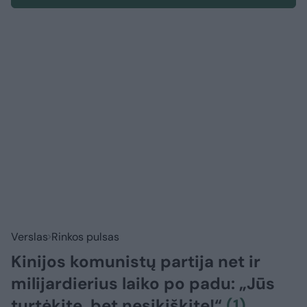
Verslas
Rinkos pulsas
Kinijos komunistų partija net ir
milijardierius laiko po padu: „Jūs
turtėkite, bet nesikiškite!“
(1)