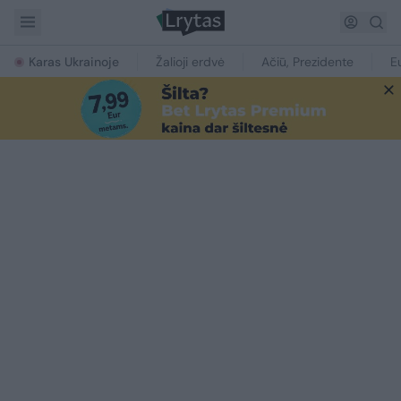
Karas Ukrainoje
Žalioji erdvė
Ačiū, Prezidente
E