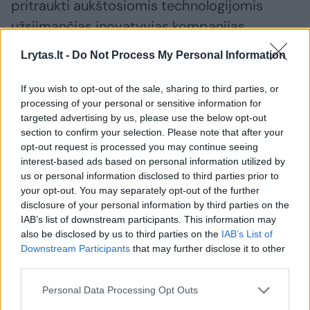
pritraukti aukštosiomis technologijomis
užsiimančias inovatyvias kompanijas,
kuriančias didelę pridėtinę vertę.
Lrytas.lt -
Do Not Process My Personal Information
If you wish to opt-out of the sale, sharing to third parties, or
Savivaldybė ruošia dokumentus konkursui
processing of your personal or sensitive information for
šios teritorijos operatoriui parinkti, tačiau
targeted advertising by us, please use the below opt-out
kada jis vyks, kol kas nėra aišku.
section to confirm your selection. Please note that after your
opt-out request is processed you may continue seeing
interest-based ads based on personal information utilized by
us or personal information disclosed to third parties prior to
Susiję straipsniai
your opt-out. You may separately opt-out of the further
disclosure of your personal information by third parties on the
IAB’s list of downstream participants. This information may
also be disclosed by us to third parties on the
IAB’s List of
Downstream Participants
that may further disclose it to other
third parties.
Personal Data Processing Opt Outs