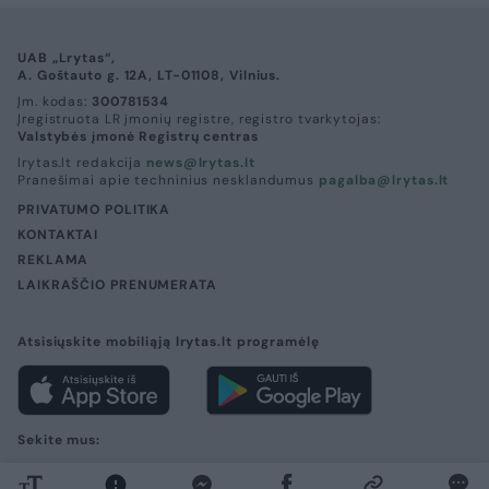
UAB „Lrytas“,
A. Goštauto g. 12A, LT-01108, Vilnius.
Įm. kodas:
300781534
Įregistruota LR įmonių registre, registro tvarkytojas:
Valstybės įmonė Registrų centras
lrytas.lt redakcija
news@lrytas.lt
Pranešimai apie techninius nesklandumus
pagalba@lrytas.lt
PRIVATUMO POLITIKA
KONTAKTAI
REKLAMA
LAIKRAŠČIO PRENUMERATA
Atsisiųskite mobiliąją lrytas.lt programėlę
Sekite mus:
Visos teisės saugomos. © 2026 UAB „Lrytas“.
Kopijuoti, dauginti, platinti galima