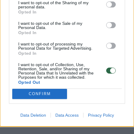
I want to opt-out of the Sharing of my
personal data.
Opted In
I want to opt-out of the Sale of my
Centrinio pašto pastato
Vežėjų pa
Personal Data.
Kaune ateitis: reikia turtingo
atliekų i
Opted In
pirkėjo su rimta idėja
per Vėlin
I want to opt-out of processing my
Personal Data for Targeted Advertising.
Opted In
I want to opt-out of Collection, Use,
Retention, Sale, and/or Sharing of my
Personal Data that Is Unrelated with the
Tuo tarpu dabar paskelbtu pirkimu Kauno
Purposes for which it was collected.
Opted Out
savivaldybė siekia sutvarkyti šią 35 hektarų
CONFIRM
dydžio teritoriją ir įrengti joje infrastruktūrą,
reikalingą busimiems investuotojams:
aštuonias gatves su apšvietimu ir požemines
Data Deletion
Data Access
Privacy Policy
komunikacijas.