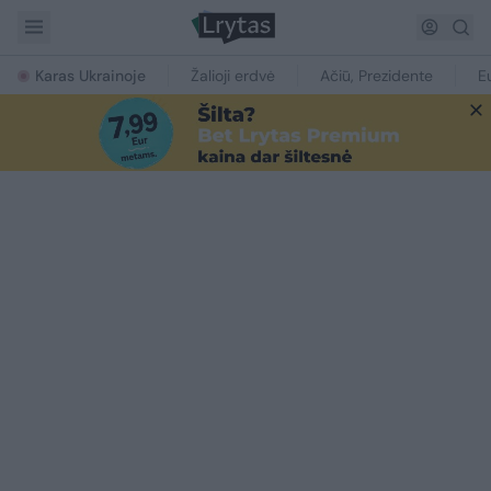
Karas Ukrainoje
Žalioji erdvė
Ačiū, Prezidente
E