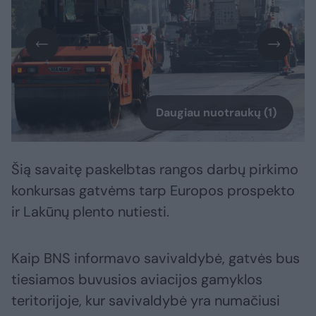
Daugiau nuotraukų (1)
Šią savaitę paskelbtas rangos darbų pirkimo
konkursas gatvėms tarp Europos prospekto
ir Lakūnų plento nutiesti.
Kaip BNS informavo savivaldybė, gatvės bus
tiesiamos buvusios aviacijos gamyklos
teritorijoje, kur savivaldybė yra numačiusi