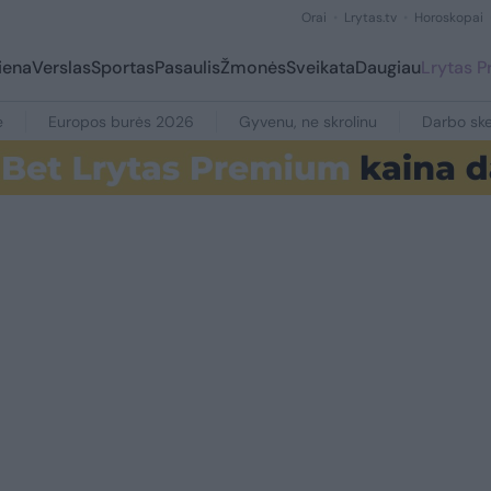
Orai
Lrytas.tv
Horoskopai
iena
Verslas
Sportas
Pasaulis
Žmonės
Sveikata
Daugiau
Lrytas 
e
Europos burės 2026
Gyvenu, ne skrolinu
Darbo ske