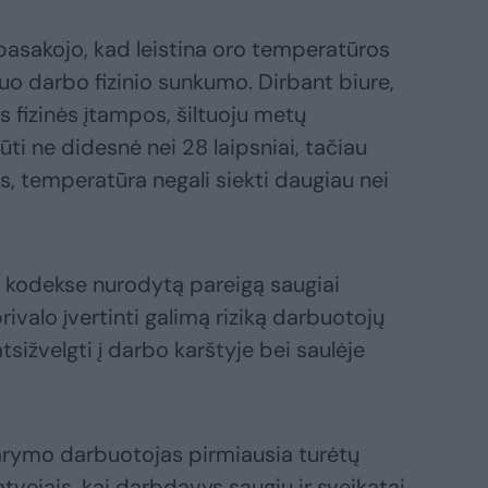
pasakojo, kad leistina oro temperatūros
nuo darbo fizinio sunkumo. Dirbant biure,
s fizinės įtampos, šiltuoju metų
ūti ne didesnė nei 28 laipsniai, tačiau
us, temperatūra negali siekti daugiau nei
 kodekse nurodytą pareigą saugiai
rivalo įvertinti galimą riziką darbuotojų
atsižvelgti į darbo karštyje bei saulėje
arymo darbuotojas pirmiausia turėtų
atvejais, kai darbdavys saugių ir sveikatai