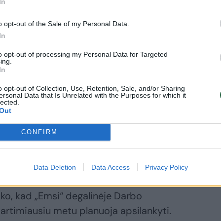
In
o opt-out of the Sale of my Personal Data.
 tos merginos neiškepa. Tokios sąlygos –
In
nosi Dalius.
to opt-out of processing my Personal Data for Targeted
ing.
In
 į klausimus neatsakė ir šios situacijos
o opt-out of Collection, Use, Retention, Sale, and/or Sharing
ersonal Data that Is Unrelated with the Purposes for which it
komentavo. Tikimės „Emsi“ komentarą
lected.
Out
CONFIRM
apsilankė
Data Deletion
Data Access
Privacy Policy
 (VDI) patarėja komunikacijai Jurgita
ko, kad „Emsi“ degalinėje Darbo
 artimiausiu metu planuoja apsilankyti.