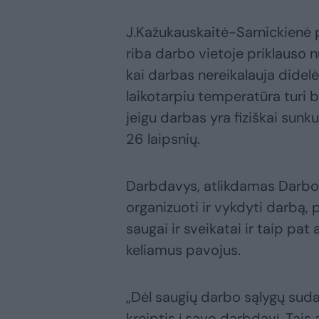
J.Kažukauskaitė-Sarnickienė 
riba darbo vietoje priklauso 
kai darbas nereikalauja didelė
laikotarpiu temperatūra turi b
jeigu darbas yra fiziškai sunk
26 laipsnių.
Darbdavys, atlikdamas Darbo
organizuoti ir vykdyti darbą, p
saugai ir sveikatai ir taip pat 
keliamus pavojus.
„Dėl saugių darbo sąlygų sud
kreiptis į savo darbdavį. Tais 