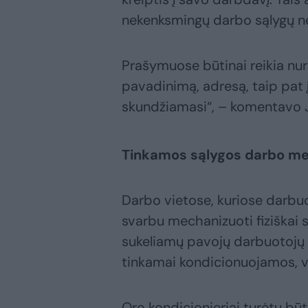
nekenksmingų darbo sąlygų nes
Prašymuose būtinai reikia nuro
pavadinimą, adresą, taip pat 
skundžiamasi“, – komentavo J
Tinkamos sąlygos darbo m
Darbo vietose, kuriose darbu
svarbu mechanizuoti fiziškai s
sukeliamų pavojų darbuotojų s
tinkamai kondicionuojamos, 
Oro kondicionieriai turėtų būt