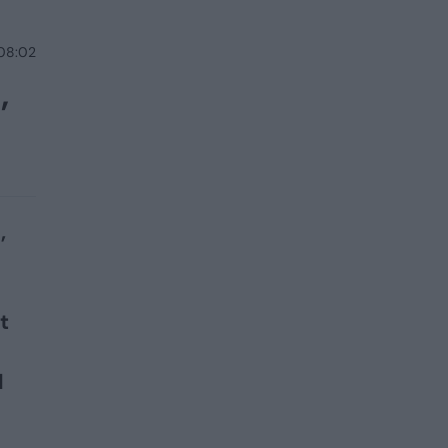
 08:02
,
,
t
l