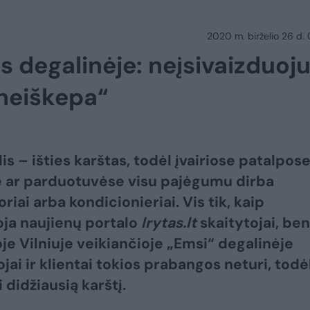
2020 m. birželio 26 d.
 degalinėje: neįsivaizduoju
„neiškepa“
lis – išties karštas, todėl įvairiose patalpose
 ar parduotuvėse visu pajėgumu dirba
oriai arba kondicionieriai. Vis tik, kaip
ja naujienų portalo
lrytas.lt
skaitytojai, ben
oje Vilniuje veikiančioje „Emsi“ degalinėje
jai ir klientai tokios prabangos neturi, todė
i didžiausią karštį.