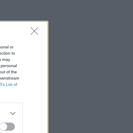
sonal or
ection to
ou may
 personal
out of the
 downstream
B’s List of