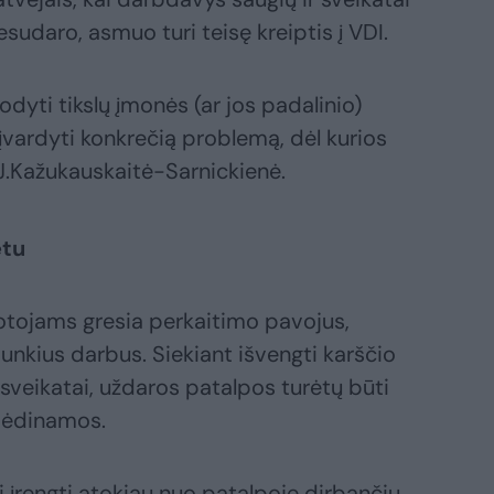
udaro, asmuo turi teisę kreiptis į VDI.
dyti tikslų įmonės (ar jos padalinio)
įvardyti konkrečią problemą, dėl kurios
.Kažukauskaitė-Sarnickienė.
etu
otojams gresia perkaitimo pavojus,
unkius darbus. Siekiant išvengti karščio
veikatai, uždaros patalpos turėtų būti
vėdinamos.
i įrengti atokiau nuo patalpoje dirbančių