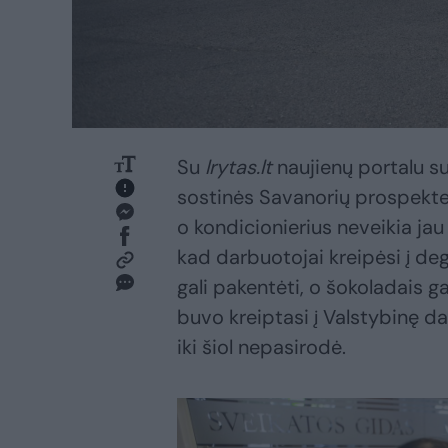
Su
lrytas.lt
naujienų portalu su
sostinės Savanorių prospekte, 
o kondicionierius neveikia jau
kad darbuotojai kreipėsi į de
gali pakentėti, o šokoladais ga
buvo kreiptasi į Valstybinę dar
iki šiol nepasirodė.