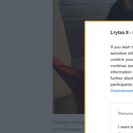
Lrytas.lt -
If you wish 
sensitive in
confirm you
continue se
information 
further disc
participants
Downstream 
Persona
Siekiant išvengti karščio sukeliamų p
I want t
būti tinkamai kondicionuojamos, vėd