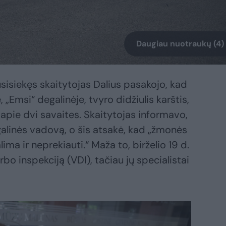
Daugiau nuotraukų (4)
sisiekęs skaitytojas Dalius pasakojo, kad
„Emsi“ degalinėje, tvyro didžiulis karštis,
 apie dvi savaites. Skaitytojas informavo,
galinės vadovą, o šis atsakė, kad „žmonės
lima ir neprekiauti.“ Maža to, birželio 19 d.
bo inspekciją (VDI), tačiau jų specialistai