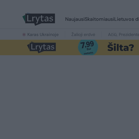
Naujausi
Skaitomiausi
Lietuvos d
Karas Ukrainoje
Žalioji erdvė
Ačiū, Prezident