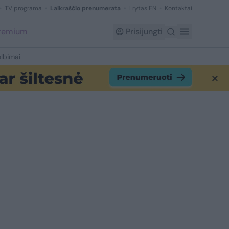
TV programa
Laikraščio prenumerata
Lrytas EN
Kontaktai
Premium
Prisijungti
lbimai