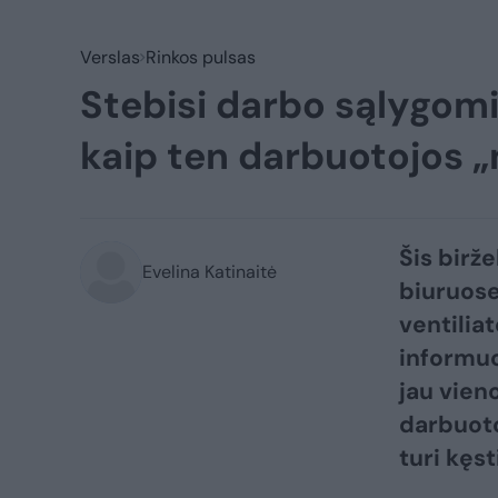
Verslas
Rinkos pulsas
Stebisi darbo sąlygomis
kaip ten darbuotojos 
Šis birže
Evelina Katinaitė
biuruose
ventiliat
informuo
jau vien
darbuoto
turi kęst