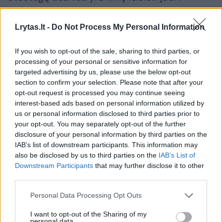
lietuviai, dauguma jų gyvena didmiesčiuose.
Lrytas.lt -
Do Not Process My Personal Information
„Dėl karantino metu galiojusių ribojimų
If you wish to opt-out of the sale, sharing to third parties, or
keltuose praktiškai neliko atostogų segmento
processing of your personal or sensitive information for
targeted advertising by us, please use the below opt-out
tiek iš užsienio, tiek iš Lietuvos, sumažėjo
section to confirm your selection. Please note that after your
aukščiausios klasės kajučių paklausa. Į
opt-out request is processed you may continue seeing
populiariausias mūsų kryptis – Vokietiją ir
interest-based ads based on personal information utilized by
us or personal information disclosed to third parties prior to
Švediją, vyko žmonės, kurie užsienyje turėjo
your opt-out. You may separately opt-out of the further
darbo reikalų. Tačiau šiuo metu vėl jaučiame
disclosure of your personal information by third parties on the
IAB’s list of downstream participants. This information may
augantį susidomėjimą ir poilsinėmis
also be disclosed by us to third parties on the
IAB’s List of
kelionėmis.
Downstream Participants
that may further disclose it to other
third parties.
Matome, kad lietuviai gimtinę ir aplinkines
Personal Data Processing Opt Outs
šalis šiemet aktyviau planuoja pažinti
I want to opt-out of the Sharing of my
personal data.