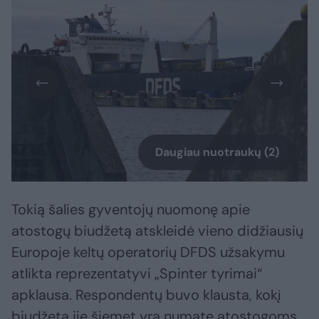
Daugiau nuotraukų (2)
Tokią šalies gyventojų nuomonę apie
atostogų biudžetą atskleidė vieno didžiausių
Europoje keltų operatorių DFDS užsakymu
atlikta reprezentatyvi „Spinter tyrimai“
apklausa. Respondentų buvo klausta, kokį
biudžetą jie šiemet yra numatę atostogoms,