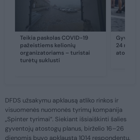
Teikia paskolas COVID-19
Gyventoja
pažeistiems kelionių
24 mėnes
organizatoriams – turistai
atostoga
turėtų suklusti
DFDS užsakymu apklausą atliko rinkos ir
visuomenės nuomonės tyrimų kompanija
„Spinter tyrimai“. Siekiant išsiaiškinti šalies
gyventojų atostogų planus, birželio 16–26
dienomis ​buvo apklausta 1014 respondentų.