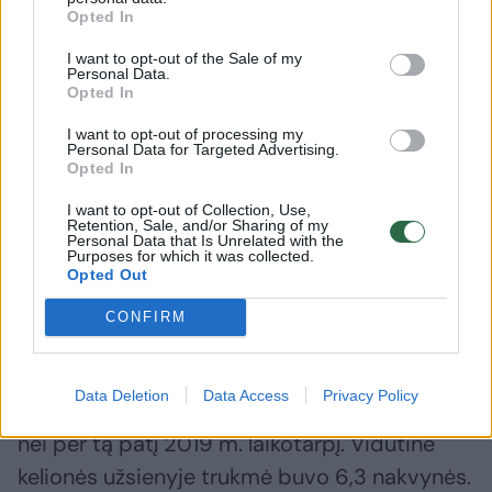
automobiliu. Daugėja šeimų kelionių šia
Opted In
transporto priemone ar nameliais ant ratų,
I want to opt-out of the Sale of my
persikėlę keltu jie tęsia savo kelionę po
Personal Data.
Opted In
Šiaurės ar Vakarų Europą. Įpusėjusi vasara ir
I want to opt-out of processing my
šylantys orai dažną ragina pagalvoti apie
Personal Data for Targeted Advertising.
Opted In
poilsį, skirti daugiau laiko sau ir šeimai“, –
aiškina V. Klumbys.
I want to opt-out of Collection, Use,
Retention, Sale, and/or Sharing of my
Personal Data that Is Unrelated with the
Purposes for which it was collected.
Statistikos departamentas skelbia, kad 2020
Opted Out
m. pirmąjį ketvirtį kelionėje užsienyje vienas
CONFIRM
Lietuvos gyventojas vidutiniškai išleido 497
Eur. Į užsienį aptariamu metu keliavo 250,9
Data Deletion
Data Access
Privacy Policy
tūkst. šalies gyventojų, arba 15,3 proc. mažiau
nei per tą patį 2019 m. laikotarpį. Vidutinė
kelionės užsienyje trukmė buvo 6,3 nakvynės.