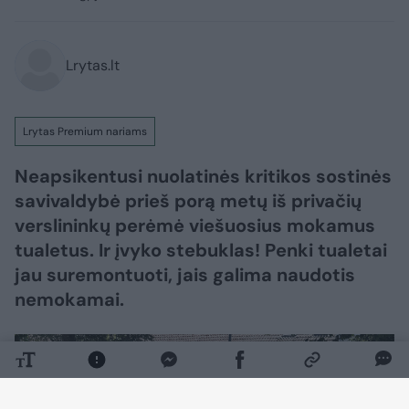
Lrytas.lt
Lrytas Premium nariams
Neapsikentusi nuolatinės kritikos sostinės
savivaldybė prieš porą metų iš privačių
verslininkų perėmė viešuosius mokamus
tualetus. Ir įvyko stebuklas! Penki tualetai
jau suremontuoti, jais galima naudotis
nemokamai.