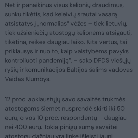
Net ir panaikinus visus kelionių draudimus,
sunku tikėtis, kad keleivių srautai vasarą
atsistatys į „normalias“ vėžes – tiek lietuvių,
tiek užsieniečių atostogų kelionėms atsigauti,
tikėtina, reikės daugiau laiko. Kita vertus, tai
priklausys ir nuo to, kaip valstybėms pavyks
kontroliuoti pandemiją“, – sako DFDS viešųjų
ryšių ir komunikacijos Baltijos šalims vadovas
Vaidas Klumbys.
12 proc. apklaustųjų savo savaitės trukmės
atostogoms šiemet nusprendė skirti iki 50
eurų, o vos 10 proc. respondentų – daugiau
nei 400 eurų. Tokią pinigų sumą savaitei
atostogų dažniau yra linkę išleisti jauni