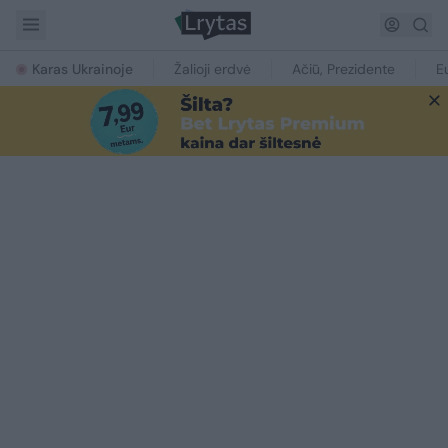
Karas Ukrainoje
Žalioji erdvė
Ačiū, Prezidente
E