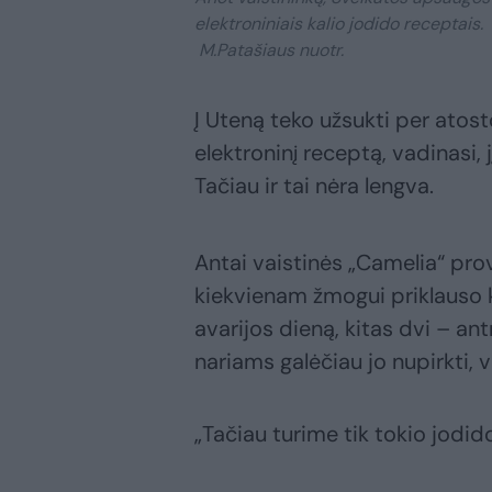
elektroniniais kalio jodido receptais.
M.Patašiaus nuotr.
Į Uteną teko užsukti per atos
elektroninį receptą, vadinasi, 
Tačiau ir tai nėra lengva.
Antai vaistinės „Camelia“ pro
kiekvienam žmogui priklauso ke
avarijos dieną, kitas dvi – ant
nariams galėčiau jo nupirkti, v
„Tačiau turime tik tokio jodido