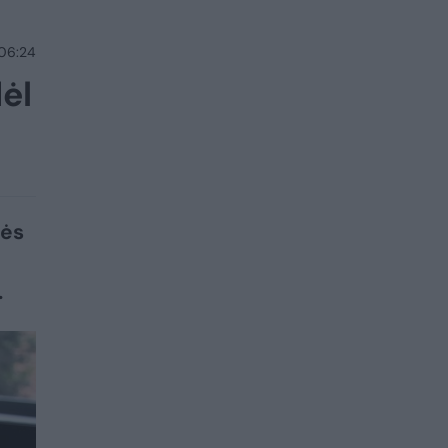
 06:24
ėl
nės
.