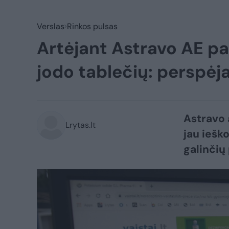
Verslas
Rinkos pulsas
Artėjant Astravo AE pal
jodo tablečių: perspėj
Astravo 
Lrytas.lt
jau iešk
galinčių 