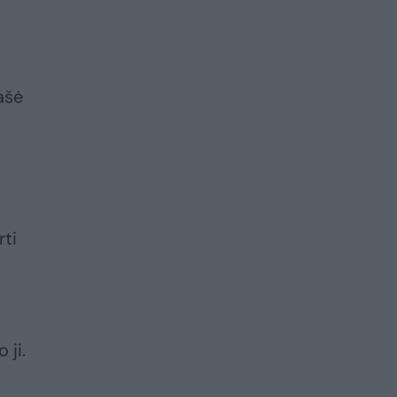
ašė
rti
 ji.