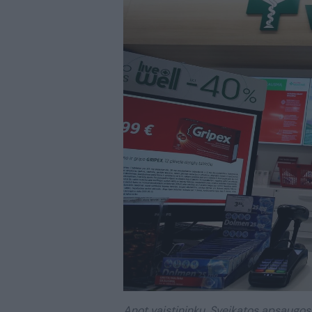
Anot vaistininkų, Sveikatos apsaugos m