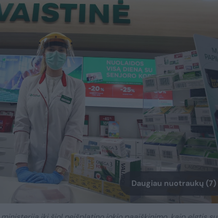
Daugiau nuotraukų (7)
inisterija iki šiol neišplatino jokio paaiškinimo, kaip elgtis su