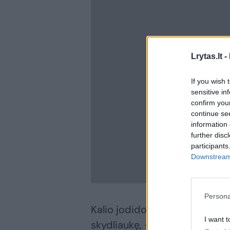
Lrytas.lt -
If you wish 
sensitive in
confirm you
continue se
information 
further disc
participants
Downstream 
Persona
Kalio jodido tabletės skirtos
I want t
skydliaukę, – branduolinės ava