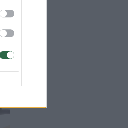
, ką
anti
ama
alio