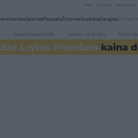
Orai
Lrytas.tv
Horoskopai
iena
Verslas
Sportas
Pasaulis
Žmonės
Sveikata
Daugiau
Lrytas 
e
Europos burės 2026
Gyvenu, ne skrolinu
Darbo ske