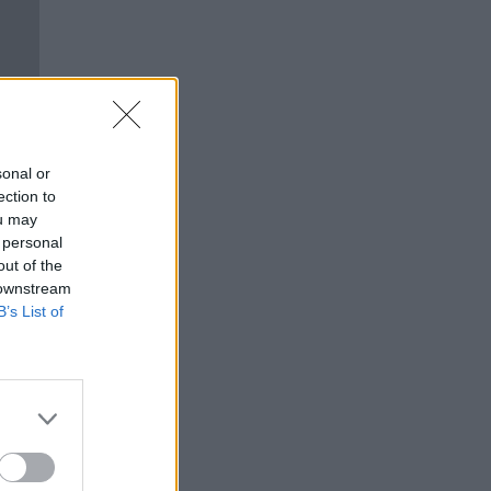
sonal or
ection to
ou may
 personal
out of the
 downstream
B’s List of
į