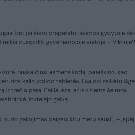
togas. Bet jei šiam preparatui šeimos gydytoja išr
jį reikia nusipirkti gyvenamojoje vietoje – Vilniuje?
vizorė, nuskaičiusi asmens kodą, paaiškino, kad
turios kalio jodido tabletės. Esą dvi reikėtų išge
rą ir trečią parą. Paklausta, ar ir kitiems šeimos
aistininkė linktelėjo galvą.
, kurio galiojimas baigsis kitų metų sausį“, – įspėjo