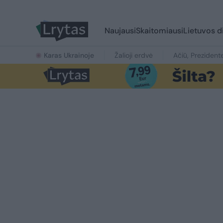
Naujausi
Skaitomiausi
Lietuvos d
Karas Ukrainoje
Žalioji erdvė
Ačiū, Prezident