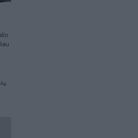
alio
liau
ių.