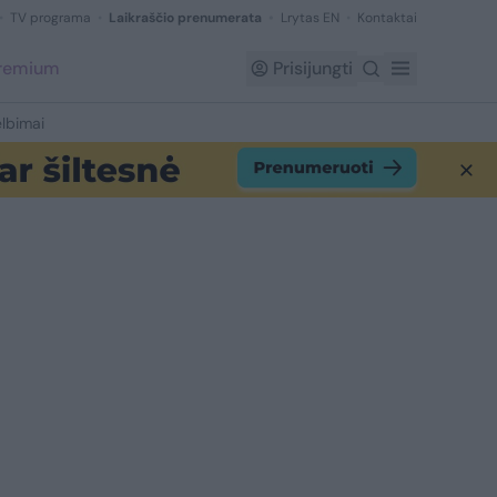
TV programa
Laikraščio prenumerata
Lrytas EN
Kontaktai
Premium
Prisijungti
lbimai