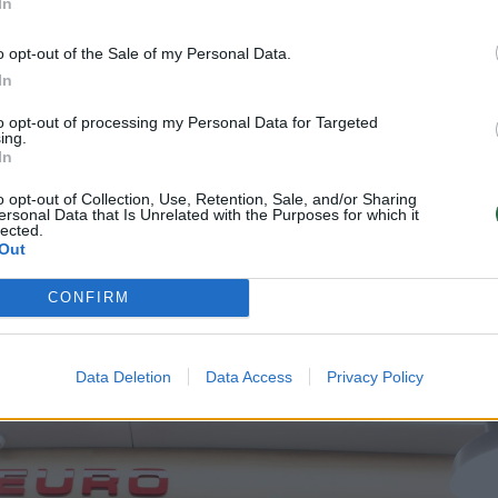
In
o opt-out of the Sale of my Personal Data.
 tebeguli sandėliuose, o vaistinės išparduoda tai
In
to opt-out of processing my Personal Data for Targeted
ing.
In
o opt-out of Collection, Use, Retention, Sale, and/or Sharing
ersonal Data that Is Unrelated with the Purposes for which it
lected.
 prekybos centre esančioje „Eurovaistinėje“ dirb
Out
ertė suklusti. Mat ji, rugpjūčio viduryje parduod
CONFIRM
lektroninio recepto sistemoje pamatė ir paskirtą k
Data Deletion
Data Access
Privacy Policy