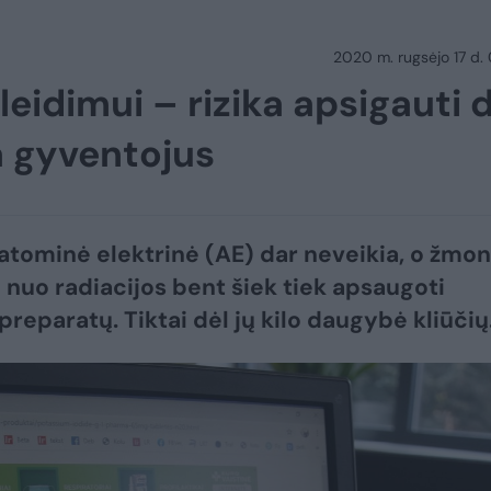
2020 m. rugsėjo 17 d.
eidimui – rizika apsigauti d
a gyventojus
atominė elektrinė (AE) dar neveikia, o žmo
o nuo radiacijos bent šiek tiek apsaugoti
preparatų. Tiktai dėl jų kilo daugybė kliūčių