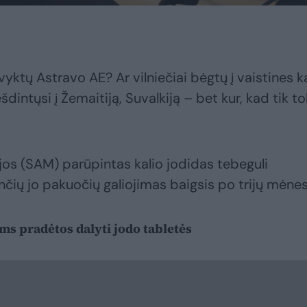
vyktų Astravo AE? Ar vilniečiai bėgtų į vaistines k
šdintųsi į Žemaitiją, Suvalkiją – bet kur, kad tik to
os (SAM) parūpintas kalio jodidas tebeguli
nčių jo pakuočių galiojimas baigsis po trijų mėnes
ms pradėtos dalyti jodo tabletės