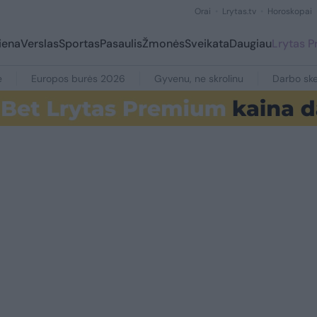
Orai
Lrytas.tv
Horoskopai
iena
Verslas
Sportas
Pasaulis
Žmonės
Sveikata
Daugiau
Lrytas 
e
Europos burės 2026
Gyvenu, ne skrolinu
Darbo ske