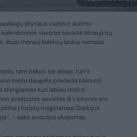
 paslaugų skyriaus vadovo Aurimo
i kalendorinės vasaros savaitė atnaujintų
, likusį mėnesį keleivių laukia nemažai
snis, tam įtakos, be abejo, turi ir
kurio metu daugelis pradeda planuoti
es stengiamės kuo labiau didinti
 nuo praėjusios savaitės iš Lietuvos oro
rydžiai į turistų mėgstamas Graikijos
oje“, – sako aviacijos ekspertas.