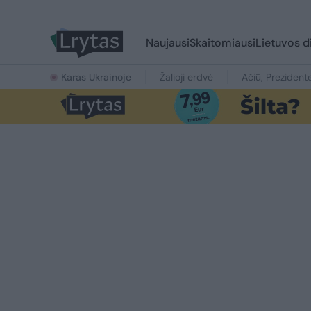
Naujausi
Skaitomiausi
Lietuvos d
Karas Ukrainoje
Žalioji erdvė
Ačiū, Prezident