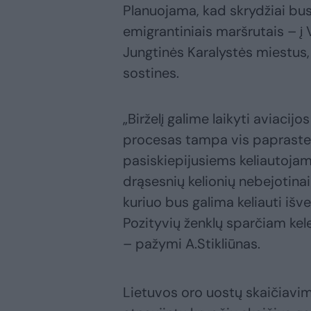
Planuojama, kad skrydžiai bus
emigrantiniais maršrutais – į V
Jungtinės Karalystės miestus,
sostines.
„Birželį galime laikyti aviacijo
procesas tampa vis paprastes
pasiskiepijusiems keliautojams
drąsesnių kelionių nebejotinai 
kuriuo bus galima keliauti išve
Pozityvių ženklų sparčiam kele
– pažymi A.Stikliūnas.
Lietuvos oro uostų skaičiavi