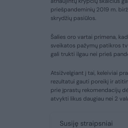
atnaujintų krypčių skaičius ga
priešpandeminių 2019 m. birže
skrydžių pasiūlos.
Šalies oro vartai primena, k
sveikatos pažymų patikros tva
gali trukti ilgau nei prieš pan
Atsižvelgiant į tai, keleiviai pr
rezultatui gauti poreikį ir at
prie įprastų rekomendacijų dė
atvykti likus daugiau nei 2 va
Susiję straipsniai