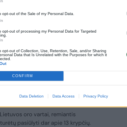
In
oro vartų siūlomi skrydžiai į Santorini salą
o opt-out of the Sale of my Personal Data.
 oro linijų bendrovė „Wizz Air“. Nuo
In
ekimas su kita Graikijos sala – Zakintu
to opt-out of processing my Personal Data for Targeted
iesioginiai skrydžiai į Prancūzijos kurortą
ing.
In
o opt-out of Collection, Use, Retention, Sale, and/or Sharing
ersonal Data that Is Unrelated with the Purposes for which it
Latvijos avialinijų kompanijos „airBaltic“
lected.
Out
u skrydžiu pasiekti Airijos sostinę
utai vykdomi iš Vilniaus oro uosto.
CONFIRM
Data Deletion
Data Access
Privacy Policy
Lietuvos oro vartai, remiantis
 turėtų pasiūlyti dar apie 13 krypčių.