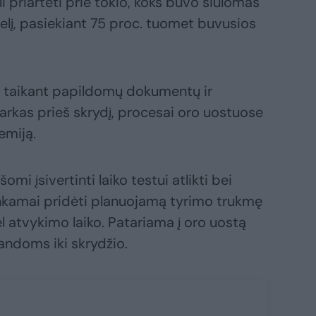
li priartėti prie tokio, koks buvo siūlomas
lį, pasiekiant 75 proc. tuomet buvusios
ad taikant papildomų dokumentų ir
rkas prieš skrydį, procesai oro uostuose
demiją.
ašomi įsivertinti laiko testui atlikti bei
itinkamai pridėti planuojamą tyrimo trukmę
l atvykimo laiko. Patariama į oro uostą
landoms iki skrydžio.