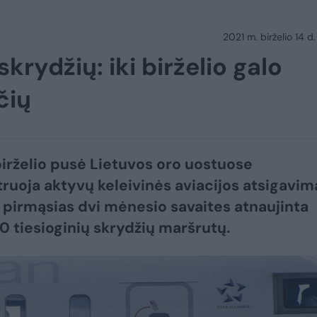
2021 m. birželio 14 d.
rydžių: iki birželio galo
čių
birželio pusė Lietuvos oro uostuose
uoja aktyvų keleivinės aviacijos atsigavim
 pirmąsias dvi mėnesio savaites atnaujinta
0 tiesioginių skrydžių maršrutų.