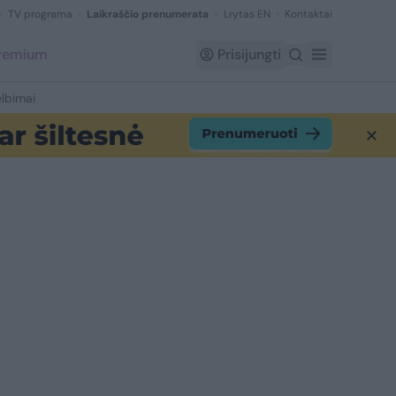
TV programa
Laikraščio prenumerata
Lrytas EN
Kontaktai
Premium
Prisijungti
lbimai