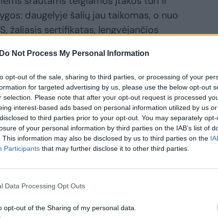
iems srautams teigiamos įtakos turi ir
ygos: daugelyje šalių jau taikomas, o nuo
ES, žaliasis sertifikatas, lengvėjančios
s. Neabejojama, kad vyriausybės
Do Not Process My Personal Information
lionės izoliuotis vaikams, atlikusiems
jį sertifikatą turinčiais tėvais, dar labiau
to opt-out of the sale, sharing to third parties, or processing of your per
reikį.
formation for targeted advertising by us, please use the below opt-out s
r selection. Please note that after your opt-out request is processed y
eing interest-based ads based on personal information utilized by us or
disclosed to third parties prior to your opt-out. You may separately opt-
s
losure of your personal information by third parties on the IAB’s list of
. This information may also be disclosed by us to third parties on the
IA
Participants
that may further disclose it to other third parties.
džių paklausą, kurią lemia didėjantis
mąją birželio savaitę buvo atnaujinti 24
mis ir atostogų kryptimis. Antrąją savaitę
l Data Processing Opt Outs
pasirinkimas.
o opt-out of the Sharing of my personal data.