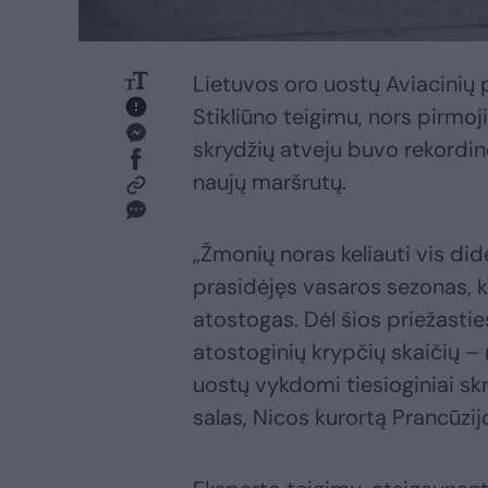
Lietuvos oro uostų Aviacinių
Stikliūno teigimu, nors pirmoj
skrydžių atveju buvo rekordinė
naujų maršrutų.
„Žmonių noras keliauti vis dide
prasidėjęs vasaros sezonas, 
atostogas. Dėl šios priežasti
atostoginių krypčių skaičių –
uostų vykdomi tiesioginiai sk
salas, Nicos kurortą Prancūzij