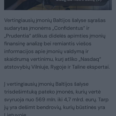
Vertingiausių įmonių Baltijos šalyse sąrašas
sudarytas įmonėms „Confidentus“ ir
„Prudentia“ atlikus didelės apimties įmonių
finansinę analizę bei remiantis viešos
informacijos apie įmonių valdymą ir
skaidrumą vertinimu, kurį atliko „Nasdaq“
atstovybių Vilniuje, Rygoje ir Taline ekspertai.
Į vertingiausių įmonių Baltijos šalyse
trisdešimtuką pateko įmonės, kurių vertė
svyruoja nuo 569 mln. iki 4,7 mlrd. eurų. Tarp
jų yra dešimt bendrovių, kurių būstinės yra
Lietuvoje.