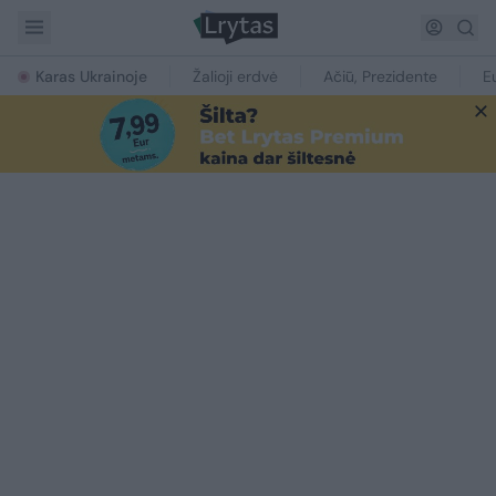
Karas Ukrainoje
Žalioji erdvė
Ačiū, Prezidente
E