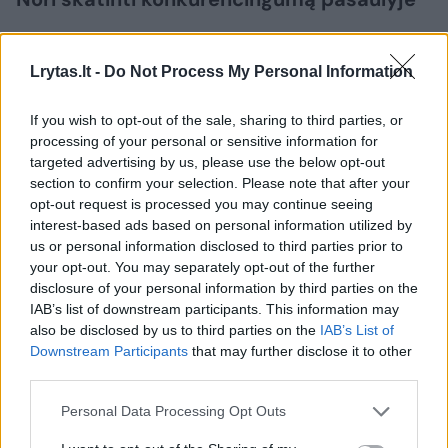
„Sveikiname Lietuvos bendroves
Lrytas.lt -
Do Not Process My Personal Information
vertingiausių Baltijos įmonių sąraše bei
If you wish to opt-out of the sale, sharing to third parties, or
džiaugiamės, jog šiame reitinge matome
processing of your personal or sensitive information for
šešias „Nasdaq“ Baltijos rinkoje
targeted advertising by us, please use the below opt-out
listinguojamas bendroves, dvi iš kurių yra iš
section to confirm your selection. Please note that after your
opt-out request is processed you may continue seeing
Lietuvos“, – sakė Saulius Malinauskas,
interest-based ads based on personal information utilized by
„Nasdaq Vilnius“ vertybinių popierių biržos
us or personal information disclosed to third parties prior to
your opt-out. You may separately opt-out of the further
prezidentas.
disclosure of your personal information by third parties on the
IAB’s list of downstream participants. This information may
also be disclosed by us to third parties on the
IAB’s List of
Vertingiausių Baltijos šalių įmonių sąrašas
Downstream Participants
that may further disclose it to other
parodė, kad maksimalų gerosios valdysenos
third parties.
praktikos rodiklį šiais metais surinko
Personal Data Processing Opt Outs
listinguojama Lietuvos energetikos įmonė