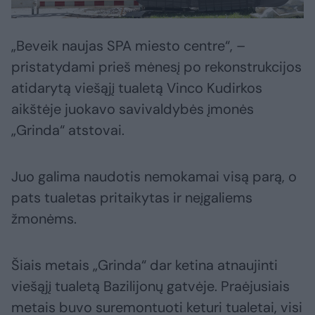
„Beveik naujas SPA miesto centre“, –
pristatydami prieš mėnesį po rekonstrukcijos
atidarytą viešąjį tualetą Vinco Kudirkos
aikštėje juokavo savivaldybės įmonės
„Grinda“ atstovai.
Juo galima naudotis nemokamai visą parą, o
pats tualetas pritaikytas ir neįgaliems
žmonėms.
Šiais metais „Grinda“ dar ketina atnaujinti
viešąjį tualetą Bazilijonų gatvėje. Praėjusiais
metais buvo suremontuoti keturi tualetai, visi