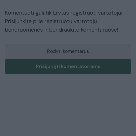
Komentuoti gali tik Lrytas registruoti vartotojai.
Prisijunkite prie registruotų vartotojų
bendruomenės ir bendraukite komentaruose!
Rodyti komentarus
Prisijungti komentatoriams