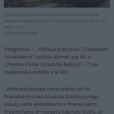
Į vertingiausių įmonių Baltijos šalyse trisdešimtuką
pateko įmonės, kurių vertė svyruoja nuo 569 mln. iki 4,7
mlrd. eurų.
V.Ščiavinsko nuotr.
Palyginimui – „Vilniaus prekybos“ „Corporate
Governance“ rodiklis šiemet yra 44, o
„Thermo Fisher Scientific Baltics“ – 7, kai
maksimalus rodiklis yra 100.
„Vertinant įmonės vertę svarbu ne tik
finansinė įmonės situacija, būsimų pinigų
srautų vertė akcininkams ir finansiniams
kreditoriams ar nuosavo kapitalo dydis, jei