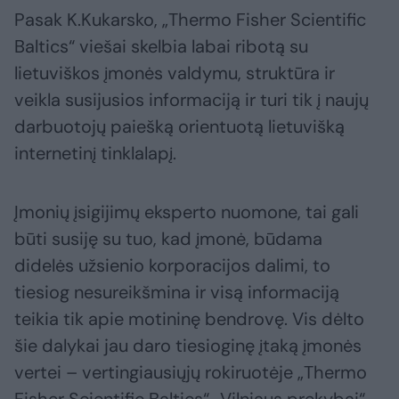
Pasak K.Kukarsko, „Thermo Fisher Scientific
Baltics“ viešai skelbia labai ribotą su
lietuviškos įmonės valdymu, struktūra ir
veikla susijusios informaciją ir turi tik į naujų
darbuotojų paiešką orientuotą lietuvišką
internetinį tinklalapį.
Įmonių įsigijimų eksperto nuomone, tai gali
būti susiję su tuo, kad įmonė, būdama
didelės užsienio korporacijos dalimi, to
tiesiog nesureikšmina ir visą informaciją
teikia tik apie motininę bendrovę. Vis dėlto
šie dalykai jau daro tiesioginę įtaką įmonės
vertei – vertingiausiųjų rokiruotėje „Thermo
Fisher Scientific Baltics“ „Vilniaus prekybai“