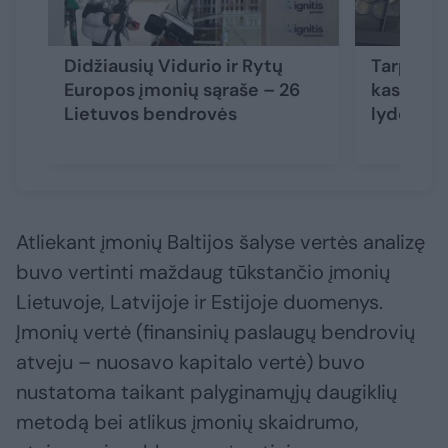
Didžiausių Vidurio ir Rytų
Tarptaut
Europos įmonių sąraše – 26
kas pakel
Lietuvos bendrovės
lyderiau
Atliekant įmonių Baltijos šalyse vertės analizę
buvo vertinti maždaug tūkstančio įmonių
Lietuvoje, Latvijoje ir Estijoje duomenys.
Įmonių vertė (finansinių paslaugų bendrovių
atveju – nuosavo kapitalo vertė) buvo
nustatoma taikant palyginamųjų daugiklių
metodą bei atlikus įmonių skaidrumo,