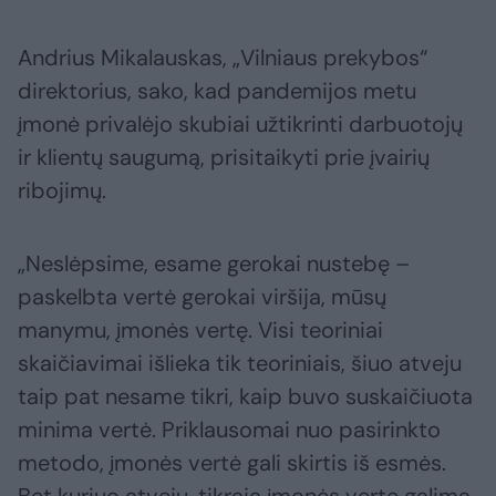
Andrius Mikalauskas, „Vilniaus prekybos“
direktorius, sako, kad pandemijos metu
įmonė privalėjo skubiai užtikrinti darbuotojų
ir klientų saugumą, prisitaikyti prie įvairių
ribojimų.
„Neslėpsime, esame gerokai nustebę –
paskelbta vertė gerokai viršija, mūsų
manymu, įmonės vertę. Visi teoriniai
skaičiavimai išlieka tik teoriniais, šiuo atveju
taip pat nesame tikri, kaip buvo suskaičiuota
minima vertė. Priklausomai nuo pasirinkto
metodo, įmonės vertė gali skirtis iš esmės.
Bet kuriuo atveju, tikrąją įmonės vertę galima