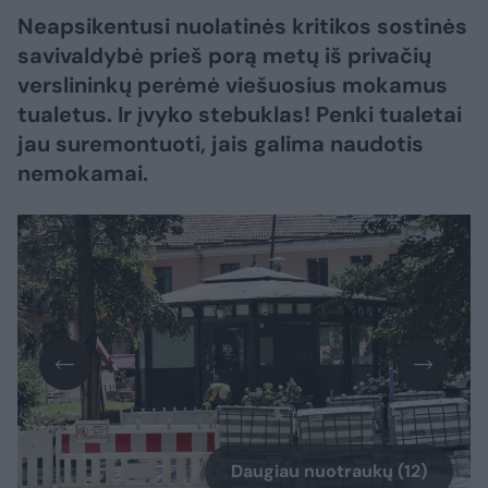
Neapsikentusi nuolatinės kritikos sostinės
savivaldybė prieš porą metų iš privačių
verslininkų perėmė viešuosius mokamus
tualetus. Ir įvyko stebuklas! Penki tualetai
jau suremontuoti, jais galima naudotis
nemokamai.
Daugiau nuotraukų (12)