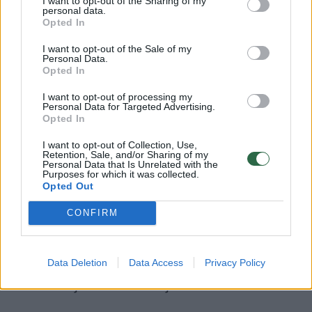
I want to opt-out of the Sharing of my
„Ignitis grupė“
personal data.
Opted In
I want to opt-out of the Sale of my
Aukštais „Corporate Governance“ rodikliais
Personal Data.
Opted In
šiemet pasižymėję bankai „Swedbank“ (76 /
3,9 mlrd. eurų) ir „SEB“ (76 / 2,5 mlrd. eurų)
I want to opt-out of processing my
Personal Data for Targeted Advertising.
rikiuojasi atitinkamai trečioje ir ketvirtoje
Opted In
vertingiausiųjų trisdešimtuko vietose.
I want to opt-out of Collection, Use,
Retention, Sale, and/or Sharing of my
Maksimalų gerosios valdysenos praktikos
Personal Data that Is Unrelated with the
Purposes for which it was collected.
rodiklį (100) surinko vienintelė įmonė sąraše –
Opted Out
Lietuvos energetikos įmonė „Ignitis grupė“,
CONFIRM
kuri vertingiausiųjų rokiruotėje užėmė penktą
vietą. Šios įmonės (kaip ir kitų, listinguojamų
biržoje) vertė – 2,2 mlrd. eurų – suskaičiuota
Data Deletion
Data Access
Privacy Policy
remiantis jos kaina biržoje.