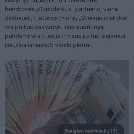
susijungimų, įsigijimų ir pardavimų
bendrovės „Confidentus“ partnerio, viena
didžiausių Lietuvos įmonių „Vilniaus prekyba“
yra puikus pavyzdys, kaip sudėtingą
pandeminę situaciją ir visus su tuo siejamus
iššūkius išnaudoti verslo plėtrai.
Daugiau nuotraukų (3)