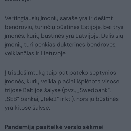
Vertingiausių įmonių sąraše yra ir dešimt
bendrovių, turinčių būstines Estijoje, bei trys
įmonės, kurių būstinės yra Latvijoje. Dalis šių
įmonių turi penkias dukterines bendroves,
veikiančias ir Lietuvoje.
Į trisdešimtuką taip pat pateko septynios
įmonės, kurių veikla plačiai išplėtota visose
trijose Baltijos šalyse (pvz., „Swedbank“,
„SEB“ bankai, „Tele2“ ir kt.), nors jų būstinės
yra kitose šalyse.
Pandemiją pasitelkė verslo sėkmei