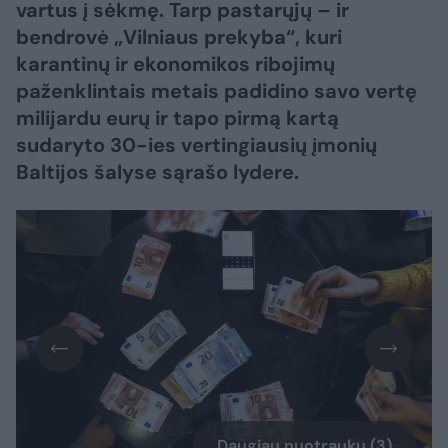
vartus į sėkmę. Tarp pastarųjų – ir
bendrovė „Vilniaus prekyba“, kuri
karantinų ir ekonomikos ribojimų
paženklintais metais padidino savo vertę
milijardu eurų ir tapo pirmą kartą
sudaryto 30-ies vertingiausių įmonių
Baltijos šalyse sąrašo lydere.
Daugiau nuotraukų (3)