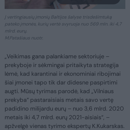
Į vertingiausių įmonių Baltijos šalyse trisdešimtuką
pateko įmonės, kurių vertė svyruoja nuo 569 mln. iki 4,7
mlrd. eurų.
M.Patašiaus nuotr.
„Veikimas gana palankiame sektoriuje –
prekyboje ir sėkmingai pritaikyta strategija
lėmė, kad karantinai ir ekonominiai ribojimai
šiai įmonei tapo tik dar didesne paspirtimi
augti. Mūsų tyrimas parodė, kad „Vilniaus
prekyba“ pastaraisiais metais savo vertę
padidino milijardu eurų – nuo 3,6 mlrd. 2020
metais iki 4,7 mlrd. eurų 2021-aisiais“, –
apžvelgė vienas tyrimo ekspertų K.Kukarskas.