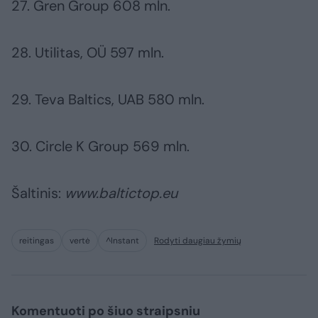
27. Gren Group 608 mln.
28. Utilitas, OÜ 597 mln.
29. Teva Baltics, UAB 580 mln.
30. Circle K Group 569 mln.
Šaltinis:
www.baltictop.eu
reitingas
vertė
^Instant
Rodyti daugiau žymių
Komentuoti po šiuo straipsniu