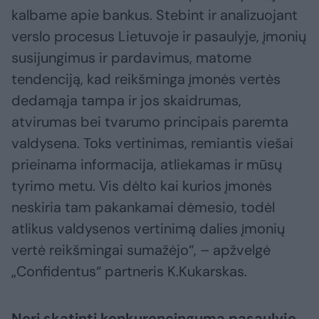
kalbame apie bankus. Stebint ir analizuojant
verslo procesus Lietuvoje ir pasaulyje, įmonių
susijungimus ir pardavimus, matome
tendenciją, kad reikšminga įmonės vertės
dedamąja tampa ir jos skaidrumas,
atvirumas bei tvarumo principais paremta
valdysena. Toks vertinimas, remiantis viešai
prieinama informacija, atliekamas ir mūsų
tyrimo metu. Vis dėlto kai kurios įmonės
neskiria tam pakankamai dėmesio, todėl
atlikus valdysenos vertinimą dalies įmonių
vertė reikšmingai sumažėjo“, – apžvelgė
„Confidentus“ partneris K.Kukarskas.
Nori skatinti konkurencingumą pasaulyje