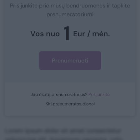
Prisijunkite prie mūsų bendruomenės ir tapkite
prenumeratoriumi
1
Vos nuo
Eur / mėn.
Prenumeruoti
Jau esate prenumeratorius?
Prisijunkite
Kiti prenumeratos planai
Lorem ipsum dolor sit amet consectetur
adipisicing elit. Asperiores sapiente, odio