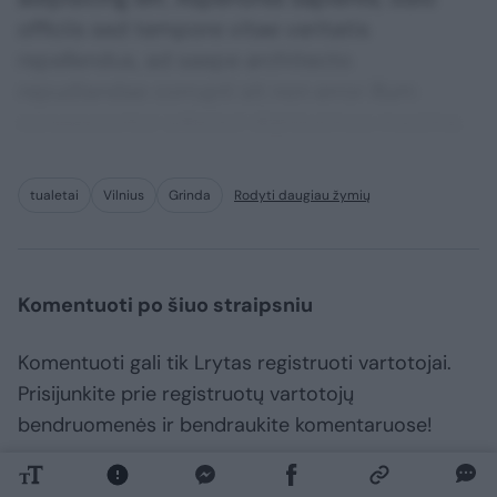
officiis sed tempore vitae veritatis
repellendus, ad saepe architecto
repudiandae corrupti sit non error illum
consequuntur adipisci dignissimos maxime.
tualetai
Vilnius
Grinda
Rodyti daugiau žymių
Komentuoti po šiuo straipsniu
Komentuoti gali tik Lrytas registruoti vartotojai.
Prisijunkite prie registruotų vartotojų
bendruomenės ir bendraukite komentaruose!