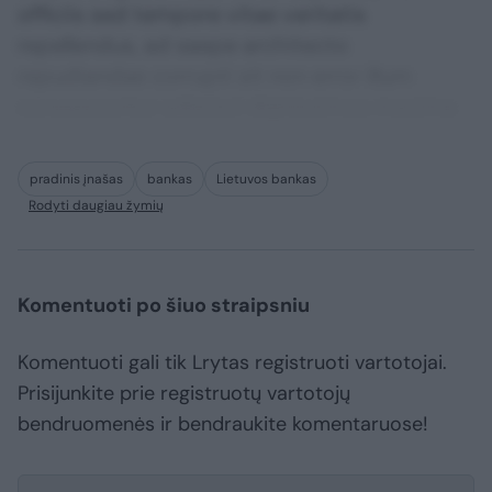
officiis sed tempore vitae veritatis
repellendus, ad saepe architecto
repudiandae corrupti sit non error illum
consequuntur adipisci dignissimos maxime.
pradinis įnašas
bankas
Lietuvos bankas
Rodyti daugiau žymių
Komentuoti po šiuo straipsniu
Komentuoti gali tik Lrytas registruoti vartotojai.
Prisijunkite prie registruotų vartotojų
bendruomenės ir bendraukite komentaruose!