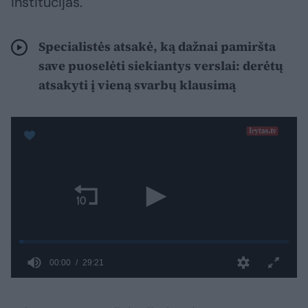
institucijas.
Specialistės atsakė, ką dažnai pamiršta
save puoselėti siekiantys verslai: derėtų
atsakyti į vieną svarbų klausimą