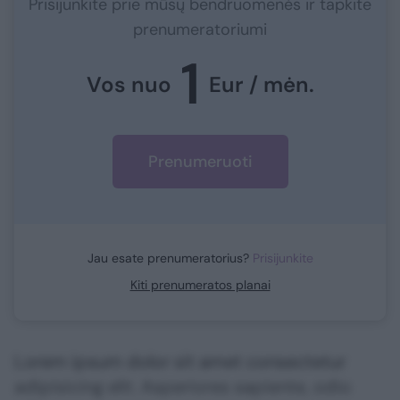
Prisijunkite prie mūsų bendruomenės ir tapkite
prenumeratoriumi
1
Vos nuo
Eur / mėn.
Prenumeruoti
Jau esate prenumeratorius?
Prisijunkite
Kiti prenumeratos planai
Lorem ipsum dolor sit amet consectetur
adipisicing elit. Asperiores sapiente, odio