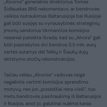
„Alvoros“ generalinis direktorius Tomas
Šidlauskas BNS nekomentavo, ar bendrovės
veiklos nutraukimas Baltarusijoje bei Rusijoje
gali būti susijęs su vyriausybinės strateginių
įmonių sandorius tikrinančios komisijos
neseniai pateikta išvada, kad su „Alvora“ gali
būti pasirašytos dvi bendros 5,5 mln. eurų
vertės sutartys dėl Telšių ir Šiaulių dujų
skirstymo stočių rekonstrukcijos.
Tačiau vėliau „Alvoros“ vadovas teigė
negalintis vertinti komisijos sprendimo
motyvų, nes jos „posėdžiai nėra vieši“, tuo
metu bendrovės pasitraukimą iš Baltarusijos
ir Rusijos, anot jo, galutinai nulėmė karas