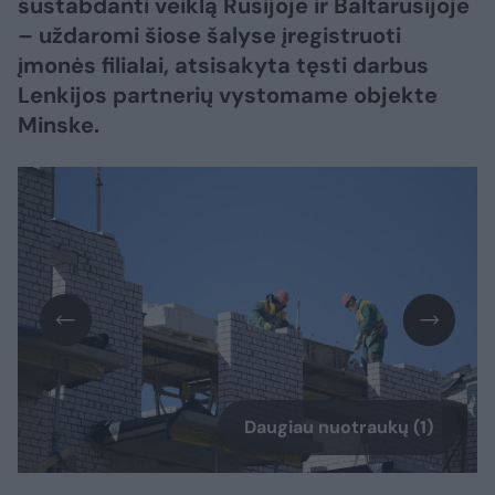
sustabdanti veiklą Rusijoje ir Baltarusijoje
– uždaromi šiose šalyse įregistruoti
įmonės filialai, atsisakyta tęsti darbus
Lenkijos partnerių vystomame objekte
Minske.
Daugiau nuotraukų (1)