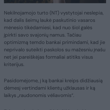
Nekilnojamojo turto (NT) vystytojai neslepia,
kad dalis šeimų laukė paskutinio vasaros
mėnesio tikėdamiesi, kad nuo šiol galės
įpirkti savo svajonių namus. Tačiau
optimizmą temdo bankai primindami, kad jie
neprivalo suteikti paskolos su mažesniu įnašu
net jei pareiškėjas formaliai atitiks visus
kriterijus.
Pasidomėjome, į ką bankai kreips didžiausią
dėmesį vertindami klientų užklausas ir ką
laikys „raudonomis vėliavomis“.