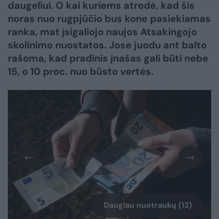
daugeliui. O kai kuriems atrodė, kad šis
noras nuo rugpjūčio bus kone pasiekiamas
ranka, mat įsigaliojo naujos Atsakingojo
skolinimo nuostatos. Jose juodu ant balto
rašoma, kad pradinis įnašas gali būti nebe
15, o 10 proc. nuo būsto vertės.
Daugiau nuotraukų (12)