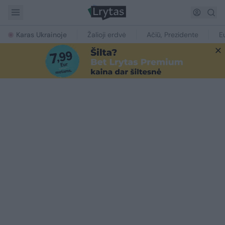
Karas Ukrainoje
Žalioji erdvė
Ačiū, Prezidente
E