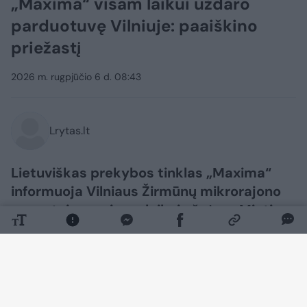
„Maxima“ visam laikui uždaro
parduotuvę Vilniuje: paaiškino
priežastį
2026 m. rugpjūčio 6 d. 08:43
Lrytas.lt
Lietuviškas prekybos tinklas „Maxima“
informuoja Vilniaus Žirmūnų mikrorajono
gyventojus – visam laikui užvėrus Minties
g. 58 vieno X duris, pirkėjai apsipirkti
artimiausioje „Maximoje“ galės adresu
Tuskulėnų g. 66. Uždaromoje
parduotuvėje vyksta prekių išpardavimas,
rašoma premybos tinklo pranešime