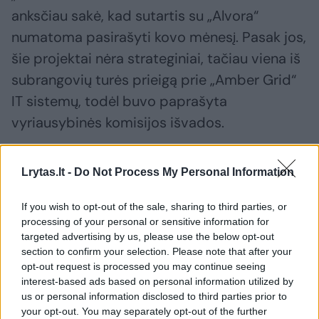
anksčiau sakė, kad sutartis su „Alvora“
numatoma pasirašyti kovo mėnesį. Pasak jos,
šie projektai nėra strateginiai, tačiau viena iš
subrangovių turės prieigą prie „Amber Grid“
IT sistemų, todėl buvo paprašyta
vyriausybinės komisijos išvados.
Komisijai dėl „Alvoros“ buvo iškilę klausimų ir
Lrytas.lt -
Do Not Process My Personal Information
2019 metais, kai ji kartu su „Šiaulių dujotiekio
If you wish to opt-out of the sale, sharing to third parties, or
statyba“ laimėjo „Amber Grid“ užsakymą
processing of your personal or sensitive information for
nutiesti strateginį Lietuvai 165 km ilgio
targeted advertising by us, please use the below opt-out
section to confirm your selection. Please note that after your
dujotiekį iki Lenkijos sienos. Maždaug 80 mln.
opt-out request is processed you may continue seeing
eurų (be PVM) darbai baigti šių metų
interest-based ads based on personal information utilized by
pradžioje, dujotiekis pradės veikti gegužės 1
us or personal information disclosed to third parties prior to
your opt-out. You may separately opt-out of the further