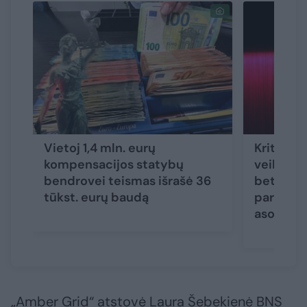
Vietoj 1,4 mln. eurų
Kritikos 
kompensacijos statybų
veiklos R
bendrovei teismas išrašė 36
bet žada
tūkst. eurų baudą
parduod
asortim
„Amber Grid“ atstovė Laura Šebekienė BNS