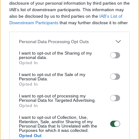
dieną.
disclosure of your personal information by third parties on the
IAB’s list of downstream participants. This information may
also be disclosed by us to third parties on the
IAB’s List of
Komisija 2019 metų liepą sandorį su „Alvora“
Downstream Participants
that may further disclose it to other
leido pasirašyti „su labai aiškiomis
third parties.
rekomendacijomis dėl galimų rizikų
Personal Data Processing Opt Outs
suvaldymo priemonių“. „Alvora“ tuo metu
I want to opt-out of the Sharing of my
dirbo Baltarusijoje ir Kaliningrado srityje, čia ji
personal data.
Opted In
turėjo antrines įmones.
I want to opt-out of the Sale of my
Personal Data.
Opted In
sankcijos Rusijai
^Instant
sankcijos Baltarusijai
Rodyti daugiau žymių
I want to opt-out of processing my
Personal Data for Targeted Advertising.
Opted In
I want to opt-out of Collection, Use,
Retention, Sale, and/or Sharing of my
Komentuoti po šiuo straipsniu
Personal Data that Is Unrelated with the
Purposes for which it was collected.
Opted Out