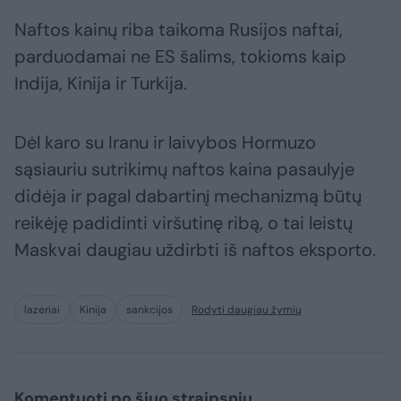
Naftos kainų riba taikoma Rusijos naftai,
parduodamai ne ES šalims, tokioms kaip
Indija, Kinija ir Turkija.
Dėl karo su Iranu ir laivybos Hormuzo
sąsiauriu sutrikimų naftos kaina pasaulyje
didėja ir pagal dabartinį mechanizmą būtų
reikėję padidinti viršutinę ribą, o tai leistų
Maskvai daugiau uždirbti iš naftos eksporto.
lazeriai
Kinija
sankcijos
Rodyti daugiau žymių
Komentuoti po šiuo straipsniu