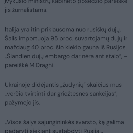
įvykusio ministrų kabineto posėdžio pareiškė
jis žurnalistams.
Italija yra itin priklausoma nuo rusiškų dujų.
Šalis importuoja 95 proc. suvartojamų dujų ir
maždaug 40 proc. šio kiekio gauna iš Rusijos.
„Šiandien dujų embargo dar nėra ant stalo“, –
pareiškė M.Draghi.
Ukrainoje didėjantis „žudynių“ skaičius mus
„verčia tvirtinti dar griežtesnes sankcijas“,
pažymėjo jis.
„Visos šalys sąjungininkės svarsto, ką galima
padaryti siekiant sustabdyti Rusiją...