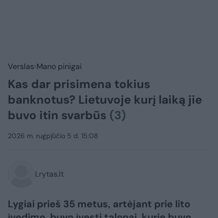
Verslas
Mano pinigai
Kas dar prisimena tokius
banknotus? Lietuvoje kurį laiką jie
buvo itin svarbūs
(3)
2026 m. rugpjūčio 5 d. 15:08
Lrytas.lt
Lygiai prieš 35 metus, artėjant prie lito
įvedimo, buvo įvesti talonai, kurie buvo