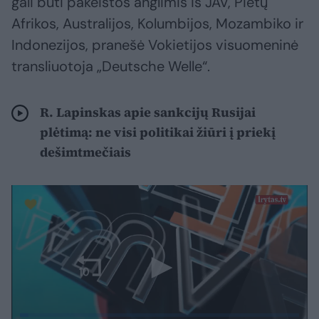
gali būti pakeistos anglimis iš JAV, Pietų
Afrikos, Australijos, Kolumbijos, Mozambiko ir
Indonezijos, pranešė Vokietijos visuomeninė
transliuotoja „Deutsche Welle“.
R. Lapinskas apie sankcijų Rusijai
plėtimą: ne visi politikai žiūri į priekį
dešimtmečiais