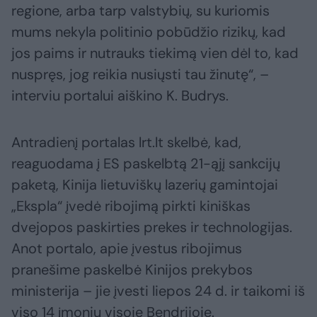
regione, arba tarp valstybių, su kuriomis
mums nekyla politinio pobūdžio rizikų, kad
jos paims ir nutrauks tiekimą vien dėl to, kad
nuspręs, jog reikia nusiųsti tau žinutę“, –
interviu portalui aiškino K. Budrys.
Antradienį portalas lrt.lt skelbė, kad,
reaguodama į ES paskelbtą 21-ąjį sankcijų
paketą, Kinija lietuviškų lazerių gamintojai
„Ekspla“ įvedė ribojimą pirkti kiniškas
dvejopos paskirties prekes ir technologijas.
Anot portalo, apie įvestus ribojimus
pranešime paskelbė Kinijos prekybos
ministerija – jie įvesti liepos 24 d. ir taikomi iš
viso 14 įmonių visoje Bendrijoje.