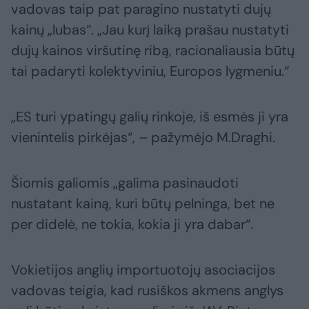
vadovas taip pat paragino nustatyti dujų
kainų „lubas“. „Jau kurį laiką prašau nustatyti
dujų kainos viršutinę ribą, racionaliausia būtų
tai padaryti kolektyviniu, Europos lygmeniu.“
„ES turi ypatingų galių rinkoje, iš esmės ji yra
vienintelis pirkėjas“, – pažymėjo M.Draghi.
Šiomis galiomis „galima pasinaudoti
nustatant kainą, kuri būtų pelninga, bet ne
per didelė, ne tokia, kokia ji yra dabar“.
Vokietijos anglių importuotojų asociacijos
vadovas teigia, kad rusiškos akmens anglys