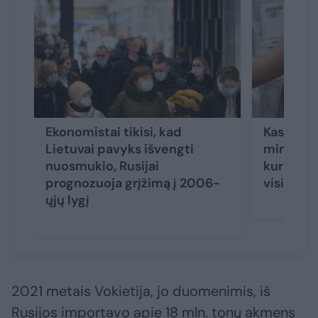
Ekonomistai tikisi, kad
Kas iš ti
Lietuvai pavyks išvengti
mini ir j
nuosmukio, Rusijai
kuriose j
prognozuoja grįžimą į 2006-
visiškai 
ųjų lygį
2021 metais Vokietija, jo duomenimis, iš
Rusijos importavo apie 18 mln. tonų akmens