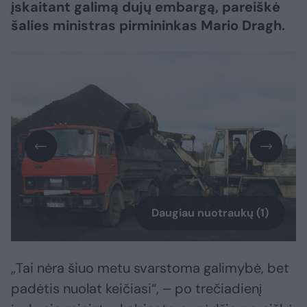
įskaitant galimą dujų embargą, pareiškė
šalies ministras pirmininkas Mario Dragh.
Daugiau nuotraukų (1)
„Tai nėra šiuo metu svarstoma galimybė, bet
padėtis nuolat keičiasi“, – po trečiadienį