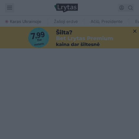
Karas Ukrainoje
Žalioji erdvė
Ačiū, Prezidente
E