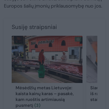
Europos šalių įmonių priklausomybę nuo jos.
Susiję straipsniai
Mėsėdžių metas Lietuvoje:
Siaubing
kaista kainų karas – pasakė,
iš rankin
kam ruoštis artimiausią
staiga p
pusmetį
(3)