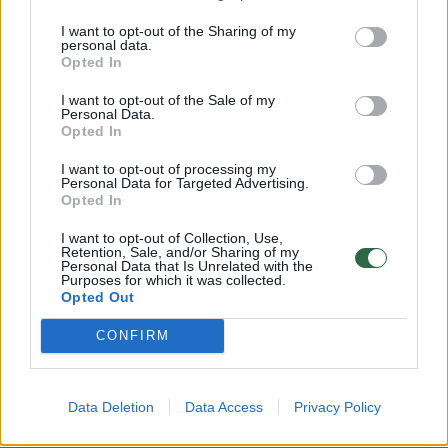
2026 m. rugpjūčio 5 d. 08:39
I want to opt-out of the Sharing of my
personal data.
Opted In
Lrytas.lt
I want to opt-out of the Sale of my
Personal Data.
Opted In
Užsienio reikalų ministro Kęstučio Budrio
I want to opt-out of processing my
Personal Data for Targeted Advertising.
teigimu, Kinijos sprendimas apriboti
Opted In
lietuviškų lazerių gamintojos „Ekspla“
I want to opt-out of Collection, Use,
galimybes pirkti kiniškas dvejopos
Retention, Sale, and/or Sharing of my
paskirties prekes ir technologijas, Lietuvai
Personal Data that Is Unrelated with the
Purposes for which it was collected.
siekiant normalizuoti santykius su Pekinu,
Opted Out
rodo Europos Sąjungos (ES) sprendimų
CONFIRM
įtaką dvišaliams santykiams. Pasak jo,
ekonominio saugumo prasme tai verčia
spręsti, kaip būtų galima mažinti tiekimo
Data Deletion
Data Access
Privacy Policy
grandinių priklausomybę nuo Kinijos.