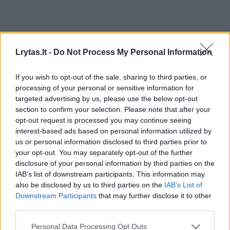
Lrytas.lt -
Do Not Process My Personal Information
If you wish to opt-out of the sale, sharing to third parties, or
processing of your personal or sensitive information for
targeted advertising by us, please use the below opt-out
section to confirm your selection. Please note that after your
opt-out request is processed you may continue seeing
interest-based ads based on personal information utilized by
us or personal information disclosed to third parties prior to
your opt-out. You may separately opt-out of the further
disclosure of your personal information by third parties on the
Verslas
Rinkos pulsas
IAB’s list of downstream participants. This information may
Po Kinijos sprendimo apriboti
also be disclosed by us to third parties on the
IAB’s List of
Downstream Participants
that may further disclose it to other
lietuvišką lazerių gamintoją – K.
third parties.
Budrio reakcija
(8)
Personal Data Processing Opt Outs