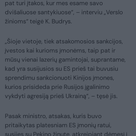
pat turi įtakos, kur mes esame savo
dvišaliuose santykiuose“, – interviu „Verslo
žinioms“ teigė K. Budrys.
„Šioje vietoje, tiek atsakomosios sankcijos,
įvestos kai kurioms įmonėms, taip pat ir
mūsų vienai lazerių gamintojai, suprantame,
kad yra susijusios su ES prieš tai buvusiu
sprendimu sankcionuoti Kinijos įmones,
kurios prisideda prie Rusijos įgalinimo
vykdyti agresiją prieš Ukrainą“, – tęsė jis.
Pasak ministro, atsakas, kuris buvo
pritaikytas platesniam ES įmonių ratui,
susijęs su Pekino žinute, atkreipiant dėmesį į