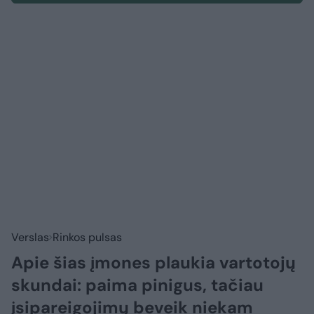
Verslas
Rinkos pulsas
Apie šias įmones plaukia vartotojų
skundai: paima pinigus, tačiau
įsipareigojimų beveik niekam