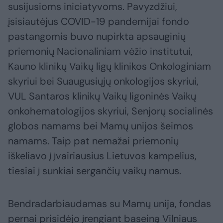
susijusioms iniciatyvoms. Pavyzdžiui,
įsisiautėjus COVID-19 pandemijai fondo
pastangomis buvo nupirkta apsauginių
priemonių Nacionaliniam vėžio institutui,
Kauno klinikų Vaikų ligų klinikos Onkologiniam
skyriui bei Suaugusiųjų onkologijos skyriui,
VUL Santaros klinikų Vaikų ligoninės Vaikų
onkohematologijos skyriui, Senjorų socialinės
globos namams bei Mamų unijos šeimos
namams. Taip pat nemažai priemonių
iškeliavo į įvairiausius Lietuvos kampelius,
tiesiai į sunkiai sergančių vaikų namus.
Bendradarbiaudamas su Mamų unija, fondas
pernai prisidėjo įrengiant baseiną Vilniaus