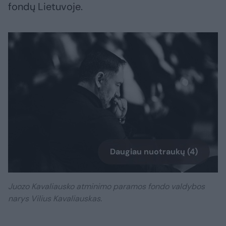
fondų Lietuvoje.
Daugiau nuotraukų (4)
Juozo Kavaliausko atminimo paramos fondo valdybos
narys Vilius Kavaliauskas.