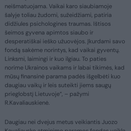
neišmatuojama. Vaikai karo siaubiamoje
šalyje toliau žudomi, sužeidžiami, patiria
didžiules psichologines traumas. Ištisos
šeimos gyvena apimtos siaubo ir
desperatiškai ieško užuovėjos. Įkurdami savo
fondą sakėme norintys, kad vaikai gyventų.
Linksmi, laimingi ir kuo ilgiau. To paties
norime Ukrainos vaikams ir labai tikimės, kad
mūsų finansinė parama padės išgelbėti kuo
daugiau vaikų ir leis suteikti jiems saugų
prieglobstį Lietuvoje“, – pažymi
R.Kavaliauskienė.
Daugiau nei dvejus metus veikiantis Juozo
Kavaliausko atminimo paramos fondas veiklą