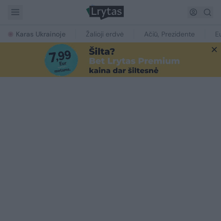
Karas Ukrainoje
Žalioji erdvė
Ačiū, Prezidente
E