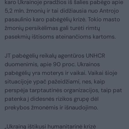
karo Ukrainoje pradžios iš šalies pabėgo apie
5,2 mln. žmonių ir tai didžiausia nuo Antrojo
pasaulinio karo pabėgėlių krizė. Tokio masto
žmonių persikėlimas gali turėti rimtų
pasekmių ištisoms ateinančioms kartoms.
JT pabėgėlių reikalų agentūros UNHCR
duomenimis, apie 90 proc. Ukrainos
pabėgėlių yra moterys ir vaikai. Vaikai šioje
situacijoje ypač pažeidžiami, nes, kaip
perspėja tarptautinės organizacijos, taip pat
patenka į didesnės rizikos grupę dėl
prekybos žmonėmis ir išnaudojimo.
„Ukrainą ištikusi humanitarinė krizė