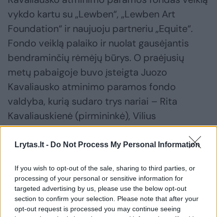
vykdo kartu su „Lewben“, „Lewben Art
Foundation“ ir naujuoju partneriu „Equite“.
Fondo veiklą palaiko ir nuolat gausėjantis
bendraminčių rėmėjų būrys. O praėjusių
metų pabaigoje buvo įsteigta Juozo
Kavaliausko atminimo paramos fondo
valdyba, kurią sudaro trys nariai – Rita
Kavaliauskienė (pirmininkė), Vilius
Kavaliauskas ir Indrė Tubinienė. Valdyba
koordinuoja fondo veiklą ir tvirtina
Lrytas.lt -
Do Not Process My Personal Information
strateginius paramos skyrimo planus.
If you wish to opt-out of the sale, sharing to third parties, or
processing of your personal or sensitive information for
targeted advertising by us, please use the below opt-out
Susiję straipsniai
section to confirm your selection. Please note that after your
opt-out request is processed you may continue seeing