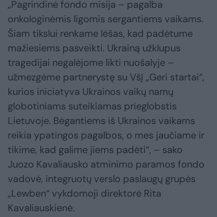
„Pagrindinė fondo misija – pagalba
onkologinėmis ligomis sergantiems vaikams.
Šiam tikslui renkame lėšas, kad padėtume
mažiesiems pasveikti. Ukrainą užklupus
tragedijai negalėjome likti nuošalyje –
užmezgėme partnerystę su VšĮ „Geri startai“,
kurios iniciatyva Ukrainos vaikų namų
globotiniams suteikiamas prieglobstis
Lietuvoje. Bėgantiems iš Ukrainos vaikams
reikia ypatingos pagalbos, o mes jaučiame ir
tikime, kad galime jiems padėti“, – sako
Juozo Kavaliausko atminimo paramos fondo
vadovė, integruotų verslo paslaugų grupės
„Lewben“ vykdomoji direktorė Rita
Kavaliauskienė.