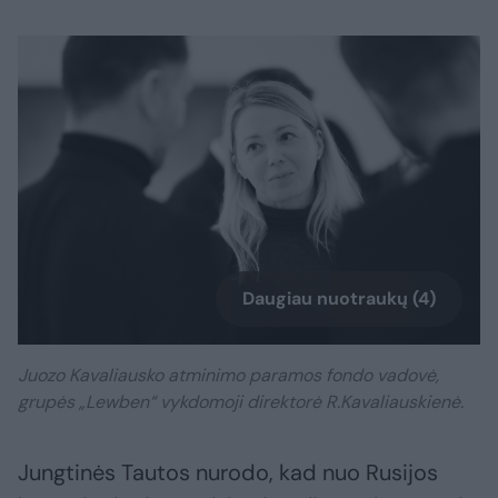
Daugiau nuotraukų (4)
Juozo Kavaliausko atminimo paramos fondo vadovė,
grupės „Lewben“ vykdomoji direktorė R.Kavaliauskienė.
Jungtinės Tautos nurodo, kad nuo Rusijos