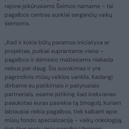
rajone įsikūrusiems Šeimos namams – tai
pagalbos centras sunkiai sergančių vaikų
šeimoms.
„Kad ir kokia būtų paramos iniciatyva ar
projektas, puikiai suprantame viena –
pagalbos ir dėmesio mažiesiems niekada
nebus per daug. Šis suvokimas ir yra
pagrindinis mūsų veiklos variklis. Kadangi
dirbame su patikimais ir patyrusiais
partneriais, esame įsitikinę, kad kiekvienas
paaukotas euras pasiekia tą žmogutį, kuriam
labiausiai reikia pagalbos, tiek kalbant apie
mūsų fondo specializaciją – vaikų onkologiją,
tiek šiuo metu apie pagalbą Ukrainos