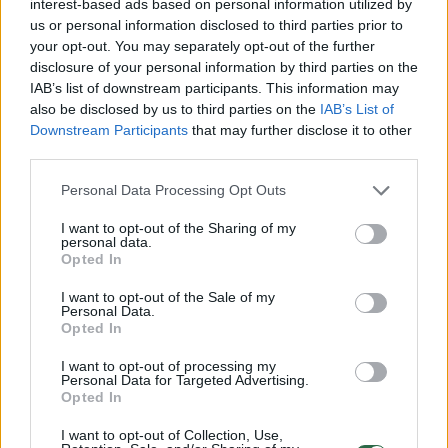
interest-based ads based on personal information utilized by
us or personal information disclosed to third parties prior to
your opt-out. You may separately opt-out of the further
disclosure of your personal information by third parties on the
IAB’s list of downstream participants. This information may
also be disclosed by us to third parties on the
IAB’s List of
Downstream Participants
that may further disclose it to other
third parties.
Personal Data Processing Opt Outs
Juozo Kavaliausko atminimo
Artimojo
I want to opt-out of the Sharing of my
paramos fondas veiklą
Kavaliau
personal data.
Opted In
pradeda labdaros koncertu ir
geriems
meno kūrinių aukcionu
I want to opt-out of the Sale of my
Personal Data.
Opted In
I want to opt-out of processing my
Personal Data for Targeted Advertising.
Opted In
Juozo Kavaliausko atminimo paramos fondas
I want to opt-out of Collection, Use,
neskiria paramos tiesiogiai šeimoms –