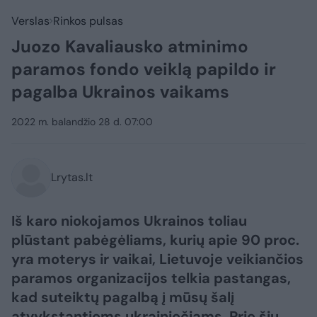
Verslas
Rinkos pulsas
Juozo Kavaliausko atminimo
paramos fondo veiklą papildo ir
pagalba Ukrainos vaikams
2022 m. balandžio 28 d. 07:00
Lrytas.lt
Iš karo niokojamos Ukrainos toliau
plūstant pabėgėliams, kurių apie 90 proc.
yra moterys ir vaikai, Lietuvoje veikiančios
paramos organizacijos telkia pastangas,
kad suteiktų pagalbą į mūsų šalį
atvykstantiems ukrainiečiams. Prie šių