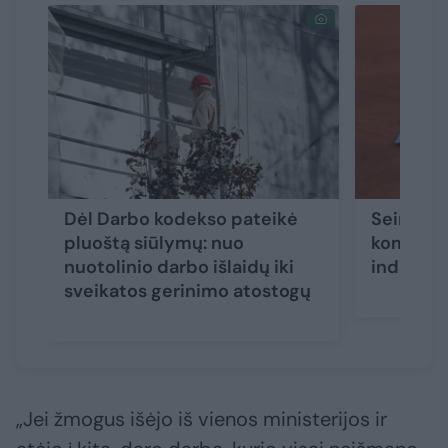
Dėl Darbo kodekso pateikė
Seimas s
pluoštą siūlymų: nuo
komandir
nuotolinio darbo išlaidų iki
indeksa
sveikatos gerinimo atostogų
„Jei žmogus išėjo iš vienos ministerijos ir