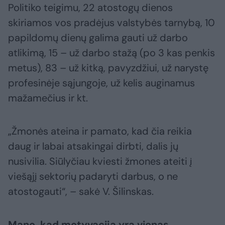
Politiko teigimu, 22 atostogų dienos
skiriamos vos pradėjus valstybės tarnybą, 10
papildomų dienų galima gauti už darbo
atlikimą, 15 – už darbo stažą (po 3 kas penkis
metus), 83 – už kitką, pavyzdžiui, už narystę
profesinėje sąjungoje, už kelis auginamus
mažamečius ir kt.
„Žmonės ateina ir pamato, kad čia reikia
daug ir labai atsakingai dirbti, dalis jų
nusivilia. Siūlyčiau kviesti žmones ateiti į
viešąjį sektorių padaryti darbus, o ne
atostogauti“, – sakė V. Šilinskas.
Mano, kad motyvacija yra vienas