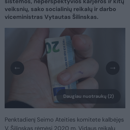
sistemos, neperspektyvios karjeros ir kitų
veiksnių, sako socialinių reikalų ir darbo
viceministras Vytautas Šilinskas.
Daugiau nuotraukų (2)
Penktadienį Seimo Ateities komitete kalbėjęs
V. Šilinskas rėmėsi 2020 m. Vidaus reikalų