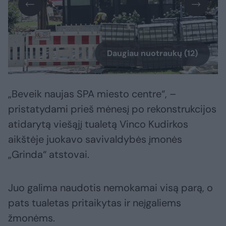
Daugiau nuotraukų (12)
„Beveik naujas SPA miesto centre“, –
pristatydami prieš mėnesį po rekonstrukcijos
atidarytą viešąjį tualetą Vinco Kudirkos
aikštėje juokavo savivaldybės įmonės
„Grinda“ atstovai.
Juo galima naudotis nemokamai visą parą, o
pats tualetas pritaikytas ir neįgaliems
žmonėms.