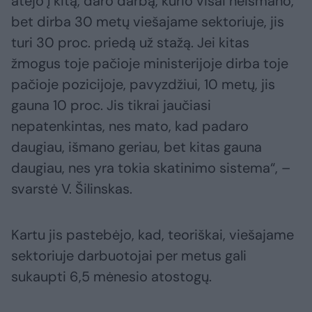
atėjo į kitą, daro darbą, kurio visai neišmano,
bet dirba 30 metų viešajame sektoriuje, jis
turi 30 proc. priedą už stažą. Jei kitas
žmogus toje pačioje ministerijoje dirba toje
pačioje pozicijoje, pavyzdžiui, 10 metų, jis
gauna 10 proc. Jis tikrai jaučiasi
nepatenkintas, nes mato, kad padaro
daugiau, išmano geriau, bet kitas gauna
daugiau, nes yra tokia skatinimo sistema“, –
svarstė V. Šilinskas.
Kartu jis pastebėjo, kad, teoriškai, viešajame
sektoriuje darbuotojai per metus gali
sukaupti 6,5 mėnesio atostogų.