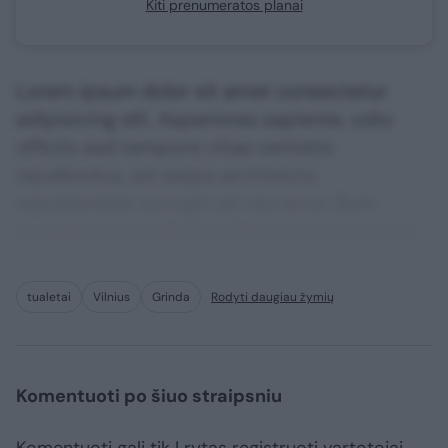
Kiti prenumeratos planai
Lorem ipsum dolor sit amet consectetur
adipisicing elit. Asperiores sapiente, odio
officiis sed tempore vitae veritatis
repellendus, ad saepe architecto
repudiandae corrupti sit non error illum
consequuntur adipisci dignissimos maxime.
tualetai
Vilnius
Grinda
Rodyti daugiau žymių
Komentuoti po šiuo straipsniu