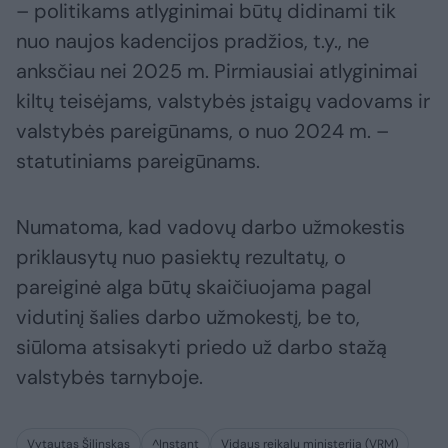
– politikams atlyginimai būtų didinami tik
nuo naujos kadencijos pradžios, t.y., ne
anksčiau nei 2025 m. Pirmiausiai atlyginimai
kiltų teisėjams, valstybės įstaigų vadovams ir
valstybės pareigūnams, o nuo 2024 m. –
statutiniams pareigūnams.
Numatoma, kad vadovų darbo užmokestis
priklausytų nuo pasiektų rezultatų, o
pareiginė alga būtų skaičiuojama pagal
vidutinį šalies darbo užmokestį, be to,
siūloma atsisakyti priedo už darbo stažą
valstybės tarnyboje.
Vytautas Šilinskas
^Instant
Vidaus reikalų ministerija (VRM)