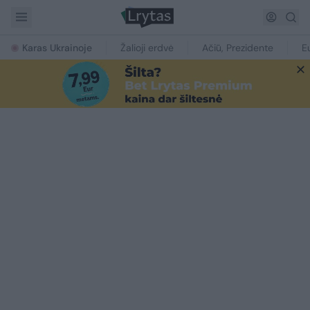
Karas Ukrainoje
Žalioji erdvė
Ačiū, Prezidente
E