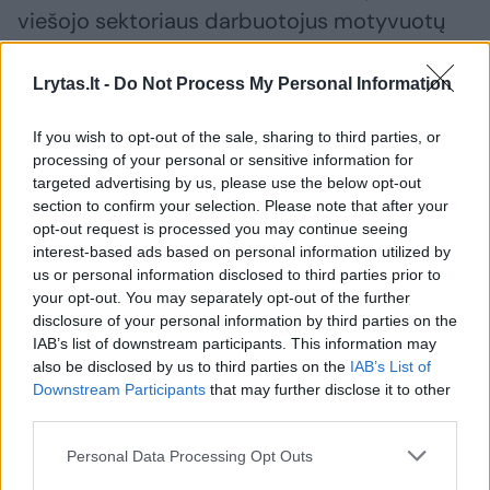
viešojo sektoriaus darbuotojus motyvuotų
didesnis darbo užmokestis, tinkamas darbo
organizavimas ir krūvio paskirstymas,
Lrytas.lt -
Do Not Process My Personal Information
lanksčios darbo sąlygos, geras psichologinis
If you wish to opt-out of the sale, sharing to third parties, or
klimatas bei stabilumas.
processing of your personal or sensitive information for
targeted advertising by us, please use the below opt-out
section to confirm your selection. Please note that after your
„Motyvacijos privačiame sektoriuje dažnu
opt-out request is processed you may continue seeing
interest-based ads based on personal information utilized by
atveju, manau, kad nėra, tai viena priežasčių
us or personal information disclosed to third parties prior to
kodėl mažas produktyvumas, mažai
your opt-out. You may separately opt-out of the further
inovacijų“ – sakė V. Šilinskas.
disclosure of your personal information by third parties on the
IAB’s list of downstream participants. This information may
also be disclosed by us to third parties on the
IAB’s List of
Downstream Participants
that may further disclose it to other
Jis kalbėjo, kad norint gerinti viešojo
third parties.
sektoriaus darbo aplinką ir paslaugų kokybę,
valstybės tarnautojams turėtų vadovauti ne
Personal Data Processing Opt Outs