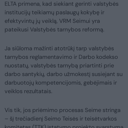
ELTA primena, kad siekiant gerinti valstybės
institucijų teikiamų paslaugų kokybę ir
efektyvintų jų veiklą, VRM Seimui yra
pateikusi Valstybės tarnybos reformą.
Ja siūloma mažinti atotrūkį tarp valstybės
tarnybos reglamentavimo ir Darbo kodekso
nuostatų, valstybės tarnybą priartinti prie
darbo santykių, darbo užmokestį susiejant su
darbuotojų kompetencijomis, gebėjimais ir
veiklos rezultatais.
Vis tik, jos priėmimo procesas Seime stringa
– šį trečiadienį Seimo Teisės ir teisėtvarkos
komitetas (TTK) įstatymo projekto svarstymą