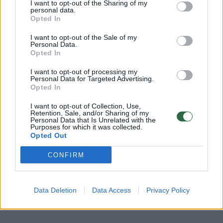
„bosai, o lyderiai“.
I want to opt-out of the Sharing of my
personal data.
Opted In
Būtent stipraus lyderio buvimas labiausiai
I want to opt-out of the Sale of my
Personal Data.
lemia tarnautojų pasitenkinimą darbu, o ryšių
Opted In
su kolegomis, gebėjimo panaudoti įgūdžius ir
I want to opt-out of processing my
atlyginimo įtaka tam mažesnė, pažymi
Personal Data for Targeted Advertising.
Opted In
ministras, besiremiantis Jungtinėse Amerikos
I want to opt-out of Collection, Use,
Valstijose atlikta apklausa.
Retention, Sale, and/or Sharing of my
Personal Data that Is Unrelated with the
Purposes for which it was collected.
Opted Out
„Reikia daugiau lyderių, o ne bosų – ne tų,
kurie liepia ir reikalauja, bet tų, kurie padeda
CONFIRM
žmonėms padaryti daugiau, išmoko būti
savarankiškesniais, leidžia ir padeda
Data Deletion
Data Access
Privacy Policy
įgyvendinti idėjas“, – teigė V. Šilinskas.