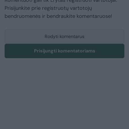
Komentuoti gali tik Lrytas registruoti vartotojai.
Prisijunkite prie registruotų vartotojų
bendruomenės ir bendraukite komentaruose!
Rodyti komentarus
Prisijungti komentatoriams