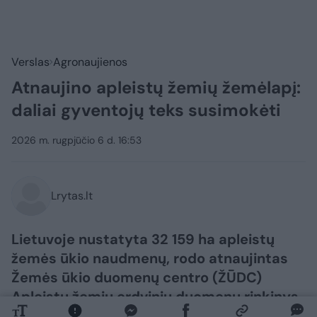
Verslas
Agronaujienos
Atnaujino apleistų žemių žemėlapį:
daliai gyventojų teks susimokėti
2026 m. rugpjūčio 6 d. 16:53
Lrytas.lt
Lietuvoje nustatyta 32 159 ha apleistų
žemės ūkio naudmenų, rodo atnaujintas
Žemės ūkio duomenų centro (ŽŪDC)
Apleistų žemių erdvinių duomenų rinkinys.