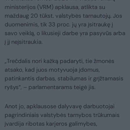
ministerijos (VRM) apklausa, atlikta su
maždaug 20 tūkst. valstybės tarnautojų. Jos
duomenimis, tik 33 proc. jų yra įsitraukę į
savo veiklą, o likusieji darbe yra pasyvūs arba
į jį neįsitraukia.
„Trečdalis nori kažką padaryti, tie žmonės
atsako, kad juos motyvuoja įdomus,
patinkantis darbas, stabilumas ir grįžtamasis
ryšys“, – parlamentarams teigė jis.
Anot jo, apklausose dalyvavę darbuotojai
pagrindiniais valstybės tarnybos trūkumais
įvardija ribotas karjeros galimybes,