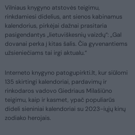
Vilniaus knygyno atstovės teigimu,
rinkdamiesi didelius, ant sienos kabinamus
kalendorius, pirkėjai dažnai prasitaria
pasigendantys „lietuviškesnių vaizdų“: „Gal
dovanai perka į kitas šalis. Čia gyvenantiems
užsieniečiams tai irgi aktualu.“
Interneto knygyno patogupirkti.lt, kur siūlomi
135 skirtingi kalendoriai, pardavimų ir
rinkodaros vadovo Giedriaus Milašiūno
teigimu, kaip ir kasmet, ypač populiarūs
dideli sieniniai kalendoriai su 2023-iųjų kinų
zodiako herojais.