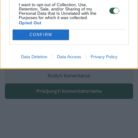
I want to opt-out of Collection, Use,
Retention, Sale, and/or Sharing of my
Personal Data that Is Unrelated with the
Purposes for which it was collected.
Komentuoti po šiuo straipsniu
Opted Out
CONFIRM
Komentuoti gali tik Lrytas registruoti vartotojai.
Prisijunkite prie registruotų vartotojų
bendruomenės ir bendraukite komentaruose!
Data Deletion
Data Access
Privacy Policy
Rodyti komentarus
Prisijungti komentatoriams