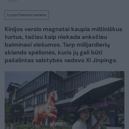
Lrytas Premium nariams
Kinijos verslo magnatai kaupia milžiniškus
turtus, tačiau kaip niekada anksčiau
baiminasi viešumos. Tarp milijardierių
sklando spėlionės, kuris jų gali būti
pašalintas valstybės vadovo Xi Jinpingo.