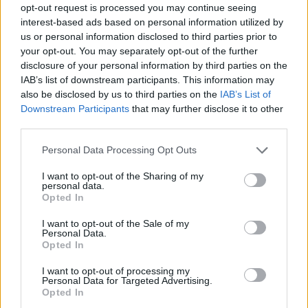
skirti sodininkams ir daržininkams. Šiemet
opt-out request is processed you may continue seeing
interest-based ads based on personal information utilized by
pastebime didesnį pirkėjų susidomėjimą
us or personal information disclosed to third parties prior to
kalendorinėmis darbo knygomis“, – sakė R.
your opt-out. You may separately opt-out of the further
Kežionienė.
disclosure of your personal information by third parties on the
IAB’s list of downstream participants. This information may
also be disclosed by us to third parties on the
IAB’s List of
Downstream Participants
that may further disclose it to other
Pasak jos, šventiniai Advento kalendoriai,
third parties.
kurie vaikams padeda skaičiuoti dienas iki
Personal Data Processing Opt Outs
Kalėdų ir kasdien pravėrus langelį pradžiugina
saldžia staigmena, praktiškai išperkami per
I want to opt-out of the Sharing of my
personal data.
lapkritį.
Opted In
I want to opt-out of the Sale of my
Personal Data.
Opted In
I want to opt-out of processing my
Personal Data for Targeted Advertising.
kalendros
knygynas
Vaga
Opted In