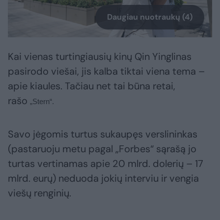
Daugiau nuotraukų (4)
Kai vienas turtingiausių kinų Qin Yinglinas
pasirodo viešai, jis kalba tiktai viena tema –
apie kiaules. Tačiau net tai būna retai,
rašo
„Stern“.
Savo jėgomis turtus sukaupęs verslininkas
(pastaruoju metu pagal „Forbes“ sąrašą jo
turtas vertinamas apie 20 mlrd. dolerių – 17
mlrd. eurų) neduoda jokių interviu ir vengia
viešų renginių.