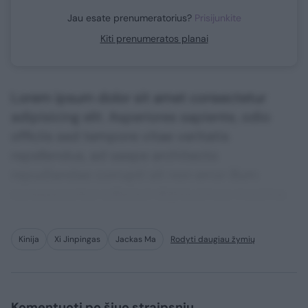
Jau esate prenumeratorius?
Prisijunkite
Kiti prenumeratos planai
Lorem ipsum dolor sit amet consectetur
adipisicing elit. Asperiores sapiente, odio
officiis sed tempore vitae veritatis
repellendus, ad saepe architecto
repudiandae corrupti sit non error illum
consequuntur adipisci dignissimos maxime.
Kinija
Xi Jinpingas
Jackas Ma
Rodyti daugiau žymių
Komentuoti po šiuo straipsniu