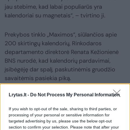
jau stebime, kad labai populiarūs yra
kalendoriai su magnetais“, – tvirtino ji.
Prekybos tinklo „Maximos“, siūlančios apie
200 skirtingų kalendorių, Rinkodaros
departamento direktorė Renata Kežionienė
BNS nurodė, kad kalendorių pardavimai,
įsibėgėję dar spalį, paskutinėmis gruodžio
savaitėmis pasiekia piką.
Lrytas.lt -
Do Not Process My Personal Information
„Daugiausia nuperkama kabinamų kalendorių,
kuriuos pirkėjai renkasi pagal formatą ir,
If you wish to opt-out of the sale, sharing to third parties, or
žinoma, dizainą bei estetiką. Itin paklausūs
processing of your personal or sensitive information for
targeted advertising by us, please use the below opt-out
specializuoti plėšomi kalendoriai, pavyzdžiui,
section to confirm your selection. Please note that after your