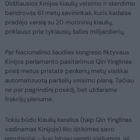
Didžiausios Kinijos kiaulių veisimo ir skerdimo
bendrovės 61 metų savininkas, kuris kadaise
pradėjo verslą su 20 motininių kiaulių,
priklauso prie tykiausių šalies milijardierių.
Per Nacionalinio liaudies kongreso fiktyvaus
Kinijos parlamento pasitarimus Qin Yinglinas
prieš metus pristatė penkerių metų visiškai
automatizuotą paršelių veisimo planą. Tačiau
ne per pagrindinį posėdį, bet uždarame
frakcijų plenume.
Tokiu būdu kiaulių karalius (taip Qin Yinglinas
vadinamas Kinijoje) liko ištikimas savo
reputacijai – kuo labiau vengti viešumos, jei