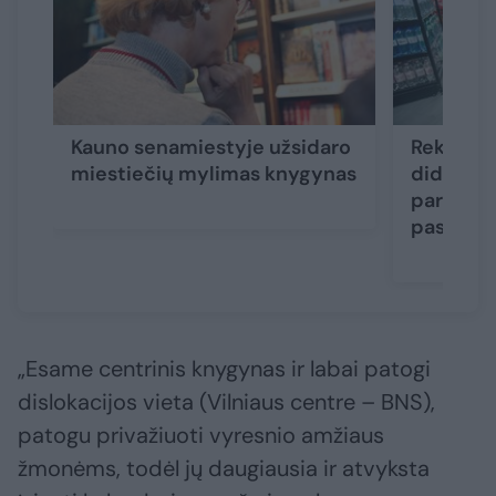
Kauno senamiestyje užsidaro
Rekonstr
miestiečių mylimas knygynas
didžiausi
parduotu
pasikeis
„Esame centrinis knygynas ir labai patogi
dislokacijos vieta (Vilniaus centre – BNS),
patogu privažiuoti vyresnio amžiaus
žmonėms, todėl jų daugiausia ir atvyksta