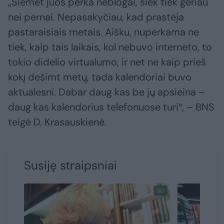
„Šiemet juos perka neblogai, šiek tiek geriau
nei pernai. Nepasakyčiau, kad prastėja
pastaraisiais metais. Aišku, nuperkama ne
tiek, kaip tais laikais, kol nebuvo interneto, to
tokio didelio virtualumo, ir net ne kaip prieš
kokį dešimt metų, tada kalendoriai buvo
aktualesni. Dabar daug kas be jų apsieina –
daug kas kalendorius telefonuose turi“, – BNS
teigė D. Krasauskienė.
Susiję straipsniai