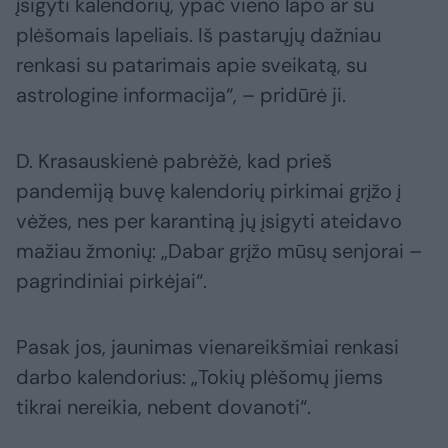
įsigyti kalendorių, ypač vieno lapo ar su
plėšomais lapeliais. Iš pastarųjų dažniau
renkasi su patarimais apie sveikatą, su
astrologine informacija“, – pridūrė ji.
D. Krasauskienė pabrėžė, kad prieš
pandemiją buvę kalendorių pirkimai grįžo į
vėžes, nes per karantiną jų įsigyti ateidavo
mažiau žmonių: „Dabar grįžo mūsų senjorai –
pagrindiniai pirkėjai“.
Pasak jos, jaunimas vienareikšmiai renkasi
darbo kalendorius: „Tokių plėšomų jiems
tikrai nereikia, nebent dovanoti“.