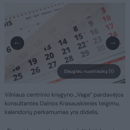
Daugiau nuotraukų (1)
Vilniaus centrinio knygyno „Vaga“ pardavėjos
konsultantės Dainos Krasauskienės teigimu,
kalendorių perkamumas yra didelis.