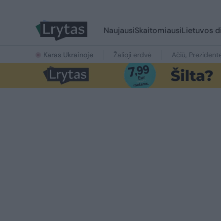
Naujausi
Skaitomiausi
Lietuvos d
Karas Ukrainoje
Žalioji erdvė
Ačiū, Prezident