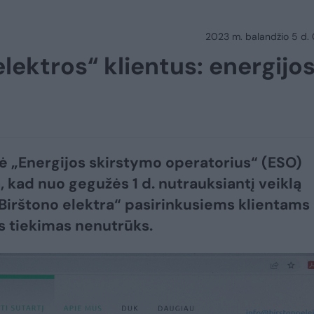
2023 m. balandžio 5 d.
lektros“ klientus: energijo
 „Energijos skirstymo operatorius“ (ESO)
a, kad nuo gegužės 1 d. nutrauksiantį veiklą
„Birštono elektra“ pasirinkusiems klientams
s tiekimas nenutrūks.