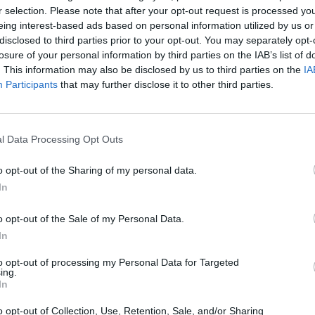
tų aptarnavimą ir konsultavimą – išrašys
r selection. Please note that after your opt-out request is processed y
io mėnesiais suvartotą elektros energiją,
eing interest-based ads based on personal information utilized by us or
usijusius su sąskaitomis, taip pat
disclosed to third parties prior to your opt-out. You may separately opt-
losure of your personal information by third parties on the IAB’s list of
ų pereinant į „Elektrum Lietuva“.
. This information may also be disclosed by us to third parties on the
IA
Participants
that may further disclose it to other third parties.
l Data Processing Opt Outs
o opt-out of the Sharing of my personal data.
In
o opt-out of the Sale of my Personal Data.
In
sperto
to opt-out of processing my Personal Data for Targeted
nustebino
ing.
irštono
In
ektros“
o opt-out of Collection, Use, Retention, Sale, and/or Sharing