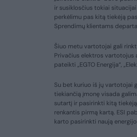
ir susiklosčius tokiai situacijai
perkėlimu pas kitą tiekėją pa
Sprendimų klientams depart
Šiuo metu vartotojai gali rinkt
Privačius elektros vartotojus 
pateikti „EGTO Energija“, „Elekt
Su bet kuriuo iš jų vartotojai g
tiekiančią įmonę visada galima 
sutartį ir pasirinkti kitą tiekė
renkantis pirmą kartą. ESI pab
karto pasirinkti naują energijo