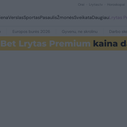
Orai
Lrytas.tv
Horoskopai
iena
Verslas
Sportas
Pasaulis
Žmonės
Sveikata
Daugiau
Lrytas 
e
Europos burės 2026
Gyvenu, ne skrolinu
Darbo ske