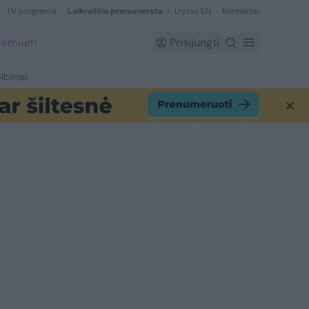
TV programa
Laikraščio prenumerata
Lrytas EN
Kontaktai
Premium
Prisijungti
lbimai