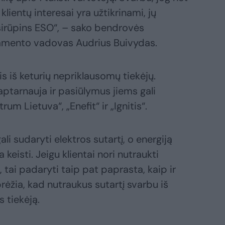
 klientų interesai yra užtikrinami, jų
sirūpins ESO“, – sako bendrovės
amento vadovas Audrius Buivydas.
is iš keturių nepriklausomų tiekėjų.
aptarnauja ir pasiūlymus jiems gali
rum Lietuva“, „Enefit“ ir „Ignitis“.
ali sudaryti elektros sutartį, o energiją
keisti. Jeigu klientai nori nutraukti
ją, tai padaryti taip pat paprasta, kaip ir
rėžia, kad nutraukus sutartį svarbu iš
s tiekėją.