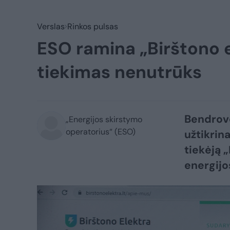
Verslas
Rinkos pulsas
ESO ramina „Birštono e
tiekimas nenutrūks
Bendrovė
„Energijos skirstymo
operatorius“ (ESO)
užtikrin
tiekėją 
energijo