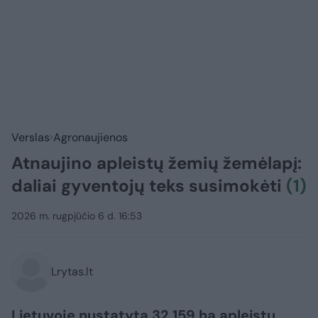
Verslas
Agronaujienos
Atnaujino apleistų žemių žemėlapį:
daliai gyventojų teks susimokėti
(1)
2026 m. rugpjūčio 6 d. 16:53
Lrytas.lt
Lietuvoje nustatyta 32 159 ha apleistų