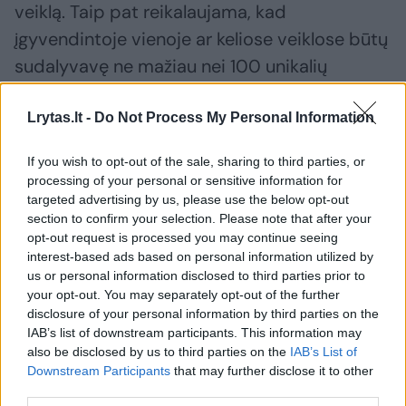
veiklą. Taip pat reikalaujama, kad
įgyvendintoje vienoje ar keliose veiklose būtų
sudalyvavę ne mažiau nei 100 unikalių
smulkaus ir vidutinio verslo subjektų, iš kurių
veiklą praėjus vieneriems metams po tokių
Lrytas.lt -
Do Not Process My Personal Information
veiklų įgyvendinimo tęsė ne mažiau kaip 70
If you wish to opt-out of the sale, sharing to third parties, or
procentų.
processing of your personal or sensitive information for
targeted advertising by us, please use the below opt-out
section to confirm your selection. Please note that after your
Kitas vertinimo kriterijus taikomas
opt-out request is processed you may continue seeing
interest-based ads based on personal information utilized by
patalpoms – pareiškėjas arba partneris
us or personal information disclosed to third parties prior to
projekto įgyvendinimo laikotarpiu turi turėti
your opt-out. You may separately opt-out of the further
nuolat veikiantį kokybiškoms paslaugoms
disclosure of your personal information by third parties on the
IAB’s list of downstream participants. This information may
teikti tinkamą biurą Vidurio ir Vakarų
also be disclosed by us to third parties on the
IAB’s List of
Lietuvos regione, kuriame būtų įrengtos ne
Downstream Participants
that may further disclose it to other
third parties.
mažiau kaip keturios darbo vietos