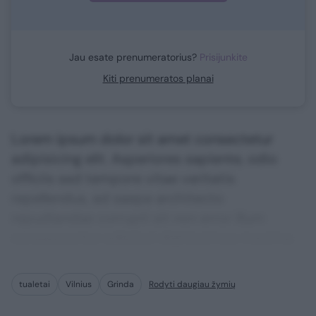
Jau esate prenumeratorius?
Prisijunkite
Kiti prenumeratos planai
Lorem ipsum dolor sit amet consectetur
adipisicing elit. Asperiores sapiente, odio
officiis sed tempore vitae veritatis
repellendus, ad saepe architecto
repudiandae corrupti sit non error illum
consequuntur adipisci dignissimos maxime.
tualetai
Vilnius
Grinda
Rodyti daugiau žymių