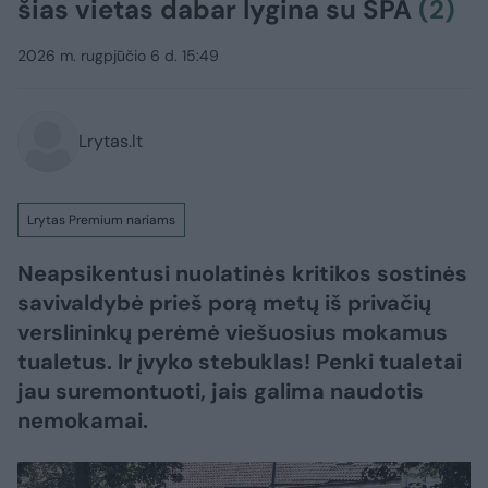
šias vietas dabar lygina su SPA
(2)
2026 m. rugpjūčio 6 d. 15:49
Lrytas.lt
Lrytas Premium nariams
Neapsikentusi nuolatinės kritikos sostinės
savivaldybė prieš porą metų iš privačių
verslininkų perėmė viešuosius mokamus
tualetus. Ir įvyko stebuklas! Penki tualetai
jau suremontuoti, jais galima naudotis
nemokamai.