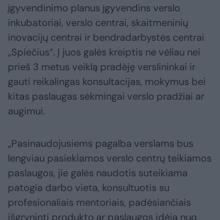
įgyvendinimo planus įgyvendins verslo
inkubatoriai, verslo centrai, skaitmeninių
inovacijų centrai ir bendradarbystės centrai
„Spiečius“. Į juos galės kreiptis ne vėliau nei
prieš 3 metus veiklą pradėję verslininkai ir
gauti reikalingas konsultacijas, mokymus bei
kitas paslaugas sėkmingai verslo pradžiai ar
augimui.
„Pasinaudojusiems pagalba verslams bus
lengviau pasiekiamos verslo centrų teikiamos
paslaugos, jie galės naudotis suteikiama
patogia darbo vieta, konsultuotis su
profesionaliais mentoriais, padėsiančiais
išgryninti produkto ar paslaugos idėją nuo