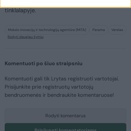
pildymui) pasiekiami Inovacijų agentūros
tinklalapyje.
Mokslo inovacijų ir technologijų agentūra (MITA)
Parama
Verslas
Rodyti daugiau žymių
Komentuoti po šiuo straipsniu
Komentuoti gali tik Lrytas registruoti vartotojai.
Prisijunkite prie registruotų vartotojų
bendruomenės ir bendraukite komentaruose!
Rodyti komentarus
Prisijungti komentatoriams