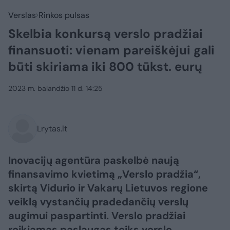
Verslas
Rinkos pulsas
Skelbia konkursą verslo pradžiai
finansuoti: vienam pareiškėjui gali
būti skiriama iki 800 tūkst. eurų
2023 m. balandžio 11 d. 14:25
Lrytas.lt
Inovacijų agentūra paskelbė naują
finansavimo kvietimą „Verslo pradžia“,
skirtą Vidurio ir Vakarų Lietuvos regione
veiklą vystančių pradedančių verslų
augimui paspartinti. Verslo pradžiai
reikiamas paslaugas teiks verslo