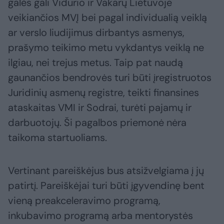
galės gali Vidurio ir Vakarų Lietuvoje
veikiančios MVĮ bei pagal individualią veiklą
ar verslo liudijimus dirbantys asmenys,
prašymo teikimo metu vykdantys veiklą ne
ilgiau, nei trejus metus. Taip pat naudą
gaunančios bendrovės turi būti įregistruotos
Juridinių asmenų registre, teikti finansines
ataskaitas VMI ir Sodrai, turėti pajamų ir
darbuotojų. Ši pagalbos priemonė nėra
taikoma startuoliams.
Vertinant pareiškėjus bus atsižvelgiama į jų
patirtį. Pareiškėjai turi būti įgyvendinę bent
vieną preakceleravimo programą,
inkubavimo programą arba mentorystės