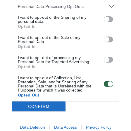
galutiniams naudos gavėjams.
Personal Data Processing Opt Outs
I want to opt-out of the Sharing of my
personal data.
Verslo centrai, verslo inkubatoriai,
Opted In
skaitmeninių inovacijų centrai,
I want to opt-out of the Sale of my
Personal Data.
bendradarbystės centrai „Spiečius“ norintys
Opted In
gauti finansavimą pagal šią priemonę,
I want to opt-out of processing my
kviečiami registruotis į balandžio 25 d. 10 val.
Personal Data for Targeted Advertising.
Opted In
vyksiantį nuotolinį renginį, kuriame Inovacijų
agentūros ekspertai plačiau supažindins su
I want to opt-out of Collection, Use,
Retention, Sale, and/or Sharing of my
šiuo kvietimu, tinkamomis finansuoti
Personal Data that Is Unrelated with the
Purposes for which it was collected.
išlaidomis, reikalavimais pareiškėjams,
Opted Out
atsakys į rūpimus klausimus.
CONFIRM
Visi kvietimo dokumentai (sąlygos ir formos
Data Deletion
Data Access
Privacy Policy