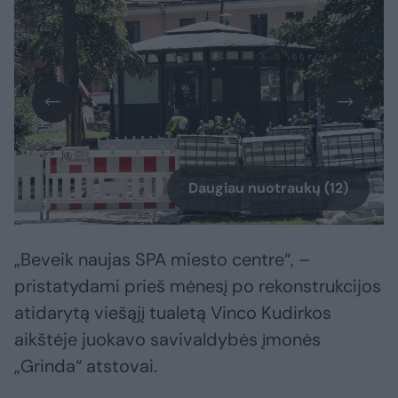
Daugiau nuotraukų (12)
„Beveik naujas SPA miesto centre“, –
pristatydami prieš mėnesį po rekonstrukcijos
atidarytą viešąjį tualetą Vinco Kudirkos
aikštėje juokavo savivaldybės įmonės
„Grinda“ atstovai.