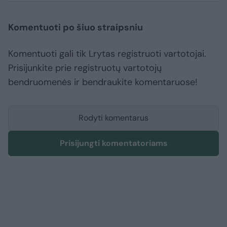
Komentuoti po šiuo straipsniu
Komentuoti gali tik Lrytas registruoti vartotojai.
Prisijunkite prie registruotų vartotojų
bendruomenės ir bendraukite komentaruose!
Rodyti komentarus
Prisijungti komentatoriams