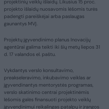
projektinių veiklų išlaidų. Likusius 15 proc.
projekto išlaidų nuosavomis lėšomis turės
padengti pareiškėjai arba paslaugas
gaunantys MVĮ.
Projektų įgyvendinimo planus Inovacijų
agentūrai galima teikti iki šių metų liepos 31
d. 17 valandos el. paštu.
Vykdantys verslo konsultavimo,
preakseleravimo, inkubavimo veiklas ar
įgyvendinantys mentorystės programas,
verslo skatinimo centrai projektinėmis
lėšomis galės finansuoti projekto veiklų
įgyvendinimui reikalingas patalpų ir įrangos