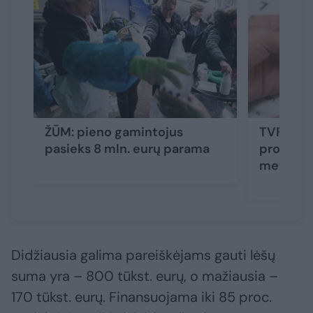
ŽŪM: pieno gamintojus
TVF pab
pasieks 8 mln. eurų parama
prognozę
metams
Didžiausia galima pareiškėjams gauti lėšų
suma yra – 800 tūkst. eurų, o mažiausia –
170 tūkst. eurų. Finansuojama iki 85 proc.