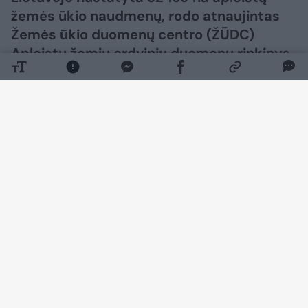
žemės ūkio naudmenų, rodo atnaujintas
Žemės ūkio duomenų centro (ŽŪDC)
Apleistų žemių erdvinių duomenų rinkinys.
Daugiau nuotraukų (2)
Didžiausias jų plotas išlieka Vilniaus r. – 3 015