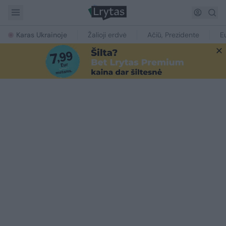
Karas Ukrainoje
Žalioji erdvė
Ačiū, Prezidente
E