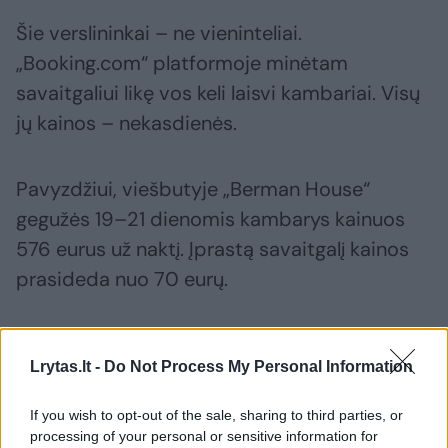
Šie verslininkai – ne vieninteliai.
„Booking.com“ platformoje minėtam
savaitgaliui likę vos keli laisvi kambariai. Visų
jų kainos – nekasdienės.
Pavyzdžiui, viešbutyje „Berman House“
gegužės 19–21 dienomis kambarys kainuos
576 eurus už naktį. Įprastą savaitgalį kainos
prasideda nuo 70 eurų.
Viešbučio vadovas Lukas Navickas kalbėjo
Lrytas.lt -
Do Not Process My Personal Information
panašiai: kokia rinka, tokios ir kainos.
If you wish to opt-out of the sale, sharing to third parties, or
processing of your personal or sensitive information for
„Visi žinome, kad tą savaitgalį vyks Eurolyga.