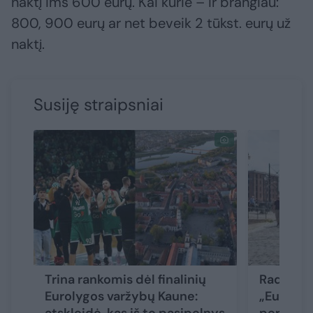
naktį ims 600 eurų. Kai kurie – ir brangiau:
800, 900 eurų ar net beveik 2 tūkst. eurų už
naktį.
Susiję straipsniai
Trina rankomis dėl finalinių
Rado būd
Eurolygos varžybų Kaune:
„Eurovizi