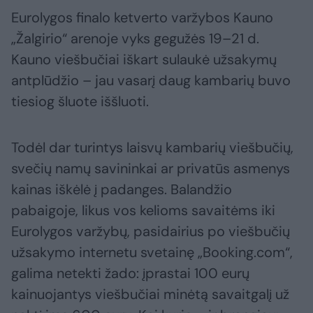
Eurolygos finalo ketverto varžybos Kauno
„Žalgirio“ arenoje vyks gegužės 19–21 d.
Kauno viešbučiai iškart sulaukė užsakymų
antplūdžio – jau vasarį daug kambarių buvo
tiesiog šluote iššluoti.
Todėl dar turintys laisvų kambarių viešbučių,
svečių namų savininkai ar privatūs asmenys
kainas iškėlė į padanges. Balandžio
pabaigoje, likus vos kelioms savaitėms iki
Eurolygos varžybų, pasidairius po viešbučių
užsakymo internetu svetainę „Booking.com“,
galima netekti žado: įprastai 100 eurų
kainuojantys viešbučiai minėtą savaitgalį už