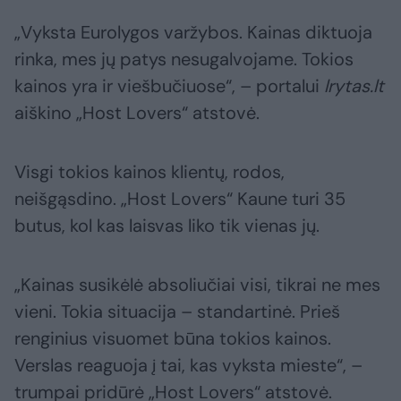
„Vyksta Eurolygos varžybos. Kainas diktuoja
rinka, mes jų patys nesugalvojame. Tokios
kainos yra ir viešbučiuose“, – portalui
lrytas.lt
aiškino „Host Lovers“ atstovė.
Visgi tokios kainos klientų, rodos,
neišgąsdino. „Host Lovers“ Kaune turi 35
butus, kol kas laisvas liko tik vienas jų.
„Kainas susikėlė absoliučiai visi, tikrai ne mes
vieni. Tokia situacija – standartinė. Prieš
renginius visuomet būna tokios kainos.
Verslas reaguoja į tai, kas vyksta mieste“, –
trumpai pridūrė „Host Lovers“ atstovė.