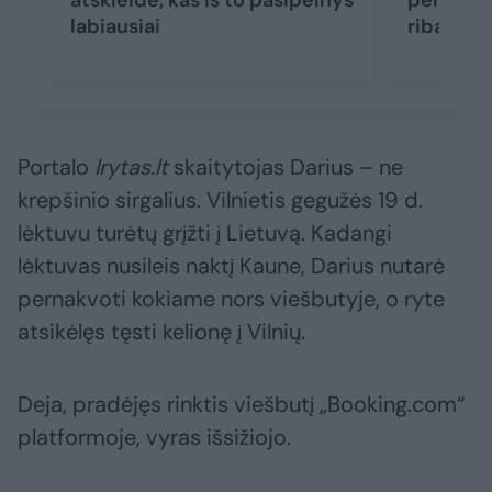
atskleidė, kas iš to pasipelnys
peržengi
labiausiai
ribas
Portalo
lrytas.lt
skaitytojas Darius – ne
krepšinio sirgalius. Vilnietis gegužės 19 d.
lėktuvu turėtų grįžti į Lietuvą. Kadangi
lėktuvas nusileis naktį Kaune, Darius nutarė
pernakvoti kokiame nors viešbutyje, o ryte
atsikėlęs tęsti kelionę į Vilnių.
Deja, pradėjęs rinktis viešbutį „Booking.com“
platformoje, vyras išsižiojo.