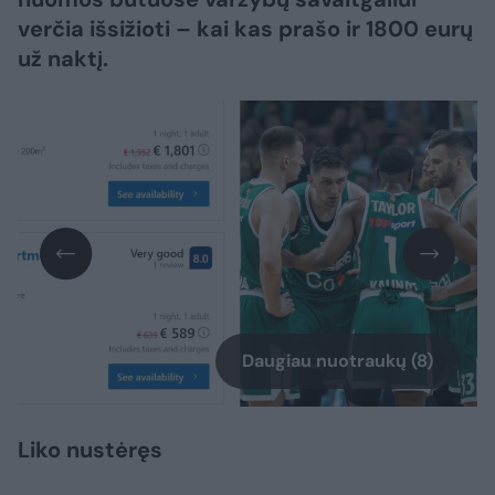
verčia išsižioti – kai kas prašo ir 1800 eurų
už naktį.
Daugiau nuotraukų (8)
Liko nustėręs