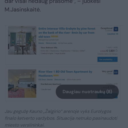
dar visai nedaug prašome“, – juokėsi
M.Jasinskaitė.
Daugiau nuotraukų (8)
Jau gegužę Kauno „Žalgirio“ arenoje vyks Eurolygos
finalo ketverto varžybos. Situacija netruko pasinaudoti
miesto verslininkai.