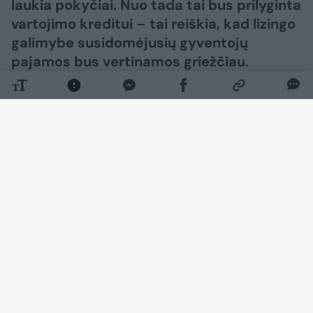
laukia pokyčiai. Nuo tada tai bus prilyginta
vartojimo kreditui – tai reiškia, kad lizingo
galimybe susidomėjusių gyventojų
pajamos bus vertinamos griežčiau.
Daugiau nuotraukų (7)
Jau šių metų lapkričio 20 d. įsigalios nauja