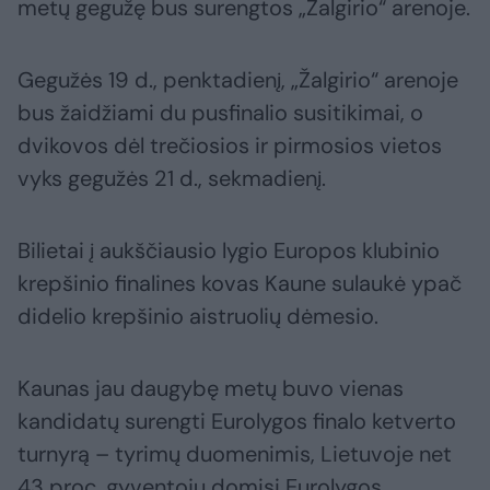
metų gegužę bus surengtos „Žalgirio“ arenoje.
Gegužės 19 d., penktadienį, „Žalgirio“ arenoje
bus žaidžiami du pusfinalio susitikimai, o
dvikovos dėl trečiosios ir pirmosios vietos
vyks gegužės 21 d., sekmadienį.
Bilietai į aukščiausio lygio Europos klubinio
krepšinio finalines kovas Kaune sulaukė ypač
didelio krepšinio aistruolių dėmesio.
Kaunas jau daugybę metų buvo vienas
kandidatų surengti Eurolygos finalo ketverto
turnyrą – tyrimų duomenimis, Lietuvoje net
43 proc. gyventojų domisi Eurolygos