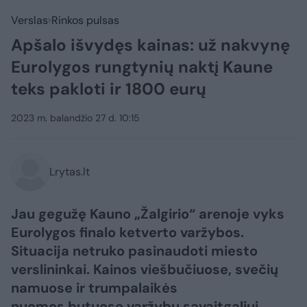
Verslas
Rinkos pulsas
Apšalo išvydęs kainas: už nakvynę
Eurolygos rungtynių naktį Kaune
teks pakloti ir 1800 eurų
2023 m. balandžio 27 d. 10:15
Lrytas.lt
Jau gegužę Kauno „Žalgirio“ arenoje vyks
Eurolygos finalo ketverto varžybos.
Situacija netruko pasinaudoti miesto
verslininkai. Kainos viešbučiuose, svečių
namuose ir trumpalaikės
nuomos butuose varžybų savaitgaliui