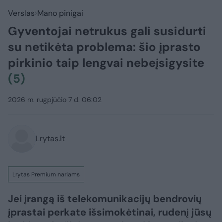
Verslas
Mano pinigai
Gyventojai netrukus gali susidurti
su netikėta problema: šio įprasto
pirkinio taip lengvai nebeįsigysite
(5)
2026 m. rugpjūčio 7 d. 06:02
Lrytas.lt
Lrytas Premium nariams
Jei įrangą iš telekomunikacijų bendrovių
įprastai perkate išsimokėtinai, rudenį jūsų