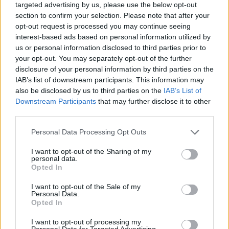
targeted advertising by us, please use the below opt-out
Mes žiūrime į konkurentus, į rinką ir taip
section to confirm your selection. Please note that after your
nustatome kainą. Iš pradžių dalį kambarių
opt-out request is processed you may continue seeing
interest-based ads based on personal information utilized by
išnuomavome standartinėmis kainomis, o
us or personal information disclosed to third parties prior to
vėliau pamatėme, kad rinka diktuoja kitokias
your opt-out. You may separately opt-out of the further
disclosure of your personal information by third parties on the
kainas, tad ir reagavome“, – sakė L.Navickas.
IAB’s list of downstream participants. This information may
also be disclosed by us to third parties on the
IAB’s List of
Downstream Participants
that may further disclose it to other
Jo teigimu, dauguma klientų yra užsieniečiai.
third parties.
Jie tokių kainų nesibaido.
Personal Data Processing Opt Outs
I want to opt-out of the Sharing of my
„Jie nesistebi. Kainos per tokius renginius
personal data.
Opted In
visuomet pakyla. Lygiai taip pat bus ir liepos
mėnesį per NATO susitikimą, gal tik ne tokio
I want to opt-out of the Sale of my
Personal Data.
lygio“, – pridūrė L.Navickas.
Opted In
I want to opt-out of processing my
Personal Data for Targeted Advertising.