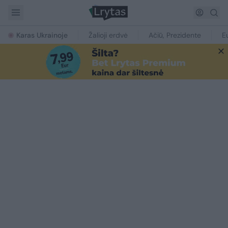
Karas Ukrainoje
Žalioji erdvė
Ačiū, Prezidente
E