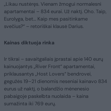
„Likau nustėręs. Vienam žmogui normalesni
apartamentai – 834 eurai. Už naktį. Oho. Taip,
Eurolyga, bet... Kaip mes pasitinkame
svečius?“ – retoriškai klausė Darius.
Kainas diktuoja rinka
Ir tikrai – savaitgaliais įprastai apie 140 eurų
kainuojantys „River Front“ apartamentai,
priklausantys „Host Lovers“ bendrovei,
gegužės 19–21 dienomis neseniai kainavo 834
eurus už naktį, o balandžio mėnenesio
pabaigoje paskelbta nuolaida – kaina
sumažinta iki 769 eurų.