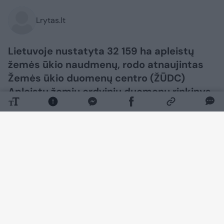
Lrytas.lt
Lietuvoje nustatyta 32 159 ha apleistų
žemės ūkio naudmenų, rodo atnaujintas
Žemės ūkio duomenų centro (ŽŪDC)
Apleistų žemių erdvinių duomenų rinkinys.