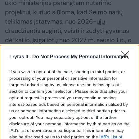
ūkio ministerijos parengtam nutarimo
projektui, kuriuo siūloma, kad Seimo narių
teikiamas įstatymas, nuo 2026-ųjų
draudžiantis auginti, veisti ir žudyti gyvūnus
dėl kailio, įsigaliotų nuo 2027 m. sausio 1 d., o
šia veikla užsiimančiam verslui būtų
Lrytas.lt -
Do Not Process My Personal Information
skiriamos kompensacijos.
If you wish to opt-out of the sale, sharing to third parties, or
Gyvūnų teisių gynėjai: kailių fermos Lietuvoje
processing of your personal or sensitive information for
targeted advertising by us, please use the below opt-out
turi būti uždraustos
section to confirm your selection. Please note that after your
opt-out request is processed you may continue seeing
interest-based ads based on personal information utilized by
Naujienų agentūra ELTA jau rašė apie gyvūnų
us or personal information disclosed to third parties prior to
apsaugos organizacijos „Tušti narvai“
your opt-out. You may separately opt-out of the further
disclosure of your personal information by third parties on the
pristatyta tyrimą, kuris atskleidžia žiaurią
IAB’s list of downstream participants. This information may
Lietuvoje dėl puošmenų kankinamų gyvūnų
also be disclosed by us to third parties on the
IAB’s List of