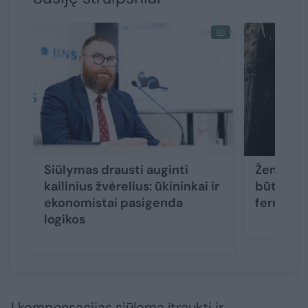
Siūlymas drausti auginti
Žengė da
kailinius žvėrelius: ūkininkai ir
būtų užd
ekonomistai pasigenda
fermos
logikos
Į kompensacijas siūloma įtraukti ir