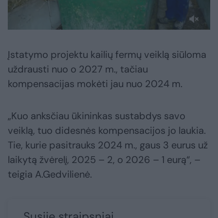
Įstatymo projektu kailių fermų veiklą siūloma
uždrausti nuo o 2027 m., tačiau
kompensacijas mokėti jau nuo 2024 m.
„Kuo anksčiau ūkininkas sustabdys savo
veiklą, tuo didesnės kompensacijos jo laukia.
Tie, kurie pasitrauks 2024 m., gaus 3 eurus už
laikytą žvėrelį, 2025 – 2, o 2026 – 1 eurą“, –
teigia A.Gedvilienė.
Susiję straipsniai