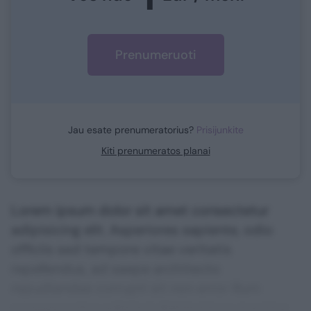
Prenumeruoti
Jau esate prenumeratorius?
Prisijunkite
Kiti prenumeratos planai
Lorem ipsum dolor sit amet consectetur
adipisicing elit. Asperiores sapiente, odio
officiis sed tempore vitae veritatis
repellendus, ad saepe architecto
repudiandae corrupti sit non error illum
consequuntur adipisci dignissimos maxime.