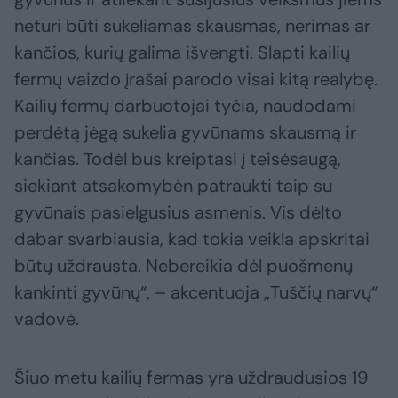
neturi būti sukeliamas skausmas, nerimas ar
kančios, kurių galima išvengti. Slapti kailių
fermų vaizdo įrašai parodo visai kitą realybę.
Kailių fermų darbuotojai tyčia, naudodami
perdėtą jėgą sukelia gyvūnams skausmą ir
kančias. Todėl bus kreiptasi į teisėsaugą,
siekiant atsakomybėn patraukti taip su
gyvūnais pasielgusius asmenis. Vis dėlto
dabar svarbiausia, kad tokia veikla apskritai
būtų uždrausta. Nebereikia dėl puošmenų
kankinti gyvūnų“, – akcentuoja „Tuščių narvų“
vadovė.
Šiuo metu kailių fermas yra uždraudusios 19