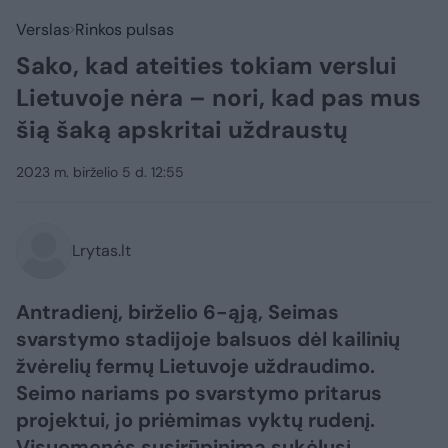
Verslas
Rinkos pulsas
Sako, kad ateities tokiam verslui
Lietuvoje nėra – nori, kad pas mus
šią šaką apskritai uždraustų
2023 m. birželio 5 d. 12:55
Lrytas.lt
Antradienį, birželio 6-ąją, Seimas
svarstymo stadijoje balsuos dėl kailinių
žvėrelių fermų Lietuvoje uždraudimo.
Seimo nariams po svarstymo pritarus
projektui, jo priėmimas vyktų rudenį.
Visuomenės susirūpinimą sukėlusį