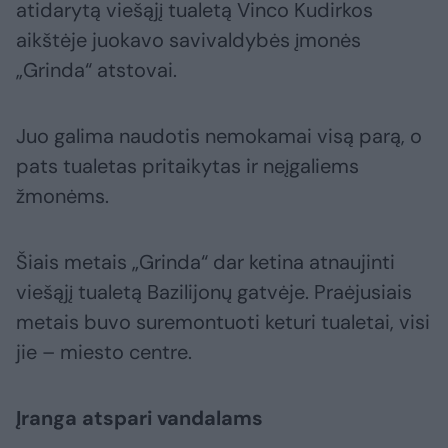
atidarytą viešąjį tualetą Vinco Kudirkos
aikštėje juokavo savivaldybės įmonės
„Grinda“ atstovai.
Juo galima naudotis nemokamai visą parą, o
pats tualetas pritaikytas ir neįgaliems
žmonėms.
Šiais metais „Grinda“ dar ketina atnaujinti
viešąjį tualetą Bazilijonų gatvėje. Praėjusiais
metais buvo suremontuoti keturi tualetai, visi
jie – miesto centre.
Įranga atspari vandalams