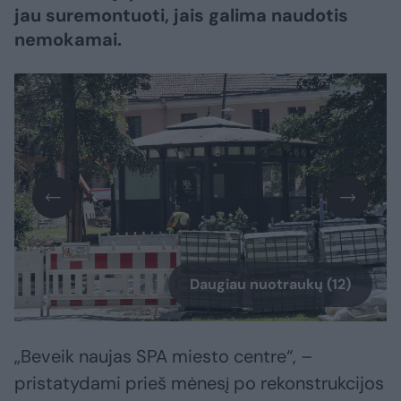
jau suremontuoti, jais galima naudotis
nemokamai.
Daugiau nuotraukų (12)
„Beveik naujas SPA miesto centre“, –
pristatydami prieš mėnesį po rekonstrukcijos