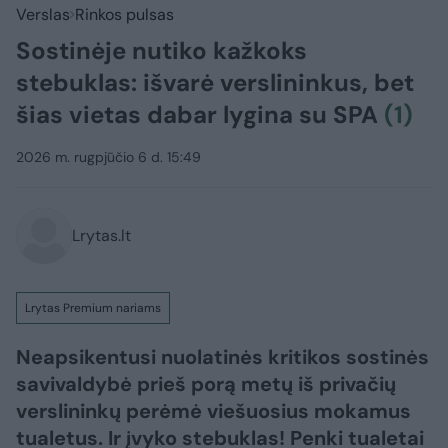
Verslas
Rinkos pulsas
Sostinėje nutiko kažkoks
stebuklas: išvarė verslininkus, bet
šias vietas dabar lygina su SPA
(1)
2026 m. rugpjūčio 6 d. 15:49
Lrytas.lt
Lrytas Premium nariams
Neapsikentusi nuolatinės kritikos sostinės
savivaldybė prieš porą metų iš privačių
verslininkų perėmė viešuosius mokamus
tualetus. Ir įvyko stebuklas! Penki tualetai