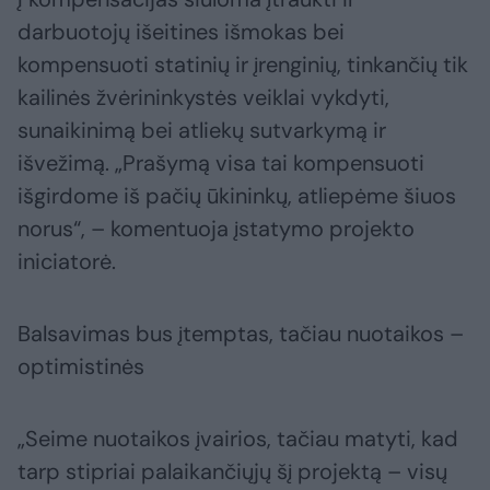
darbuotojų išeitines išmokas bei
kompensuoti statinių ir įrenginių, tinkančių tik
kailinės žvėrininkystės veiklai vykdyti,
sunaikinimą bei atliekų sutvarkymą ir
išvežimą. „Prašymą visa tai kompensuoti
išgirdome iš pačių ūkininkų, atliepėme šiuos
norus“, – komentuoja įstatymo projekto
iniciatorė.
Balsavimas bus įtemptas, tačiau nuotaikos –
optimistinės
„Seime nuotaikos įvairios, tačiau matyti, kad
tarp stipriai palaikančiųjų šį projektą – visų