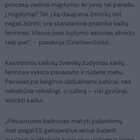
procesą vadina migdymu. Ar jums tai panašu
į migdymą? Tai, į ką dauguma žmonių net
negali žiūrėti, yra standartinė praktika kailių
fermose. Visose jose žudymo sezonas atrodo
taip pat“, – pasakoja G.Vaitkevičiūtė.
Kasmetinis kailinių žvėrelių žudymas kailių
fermose vyksta pavasario ir rudens metu.
Pavasarį po kergimo uždusinami patinai, nes
nebebūna reikalingi, o rudenį – visi gyvūnai,
atrinkti kailiui.
„Fiksuotuose kadruose matyti pažeidimų,
mat pagal ES galiojančius aktus žudant
gyvūnus ir atliekant susijusius veiksmus jiems