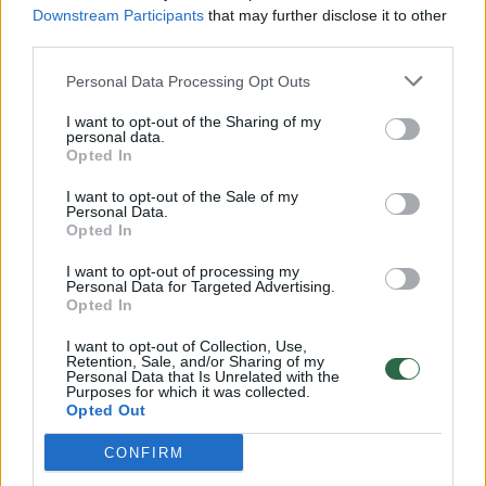
Downstream Participants
that may further disclose it to other
realybę.
third parties.
Personal Data Processing Opt Outs
„Montuodami vaizdus, tai darantys žmonės
I want to opt-out of the Sharing of my
ne kartą turėjo keistis. Kadrai tiesiog per
personal data.
Opted In
žiaurūs, tad žiūrintiems žmonėms emociškai
buvo per sunku“, – apie užfiksuotus vaizdus
I want to opt-out of the Sale of my
Personal Data.
pranešime žiniasklaidai rašė „Tuščių narvų“
Opted In
vadovė Gabrielė Vaitkevičiūtė.
I want to opt-out of processing my
Personal Data for Targeted Advertising.
Opted In
Paviešintuose vaizduose iš aštuonių Lietuvos
I want to opt-out of Collection, Use,
kailių fermų (filmuota 2019–2023 m.) matomi
Retention, Sale, and/or Sharing of my
Personal Data that Is Unrelated with the
kraupūs gyvūnų gerovės pažeidimai. Jie
Purposes for which it was collected.
Opted Out
užfiksuoti Mažeikių, Prienų, Panevėžio,
CONFIRM
Ukmergės, Kelmės, Šiaulių ir Kauno rajonuose