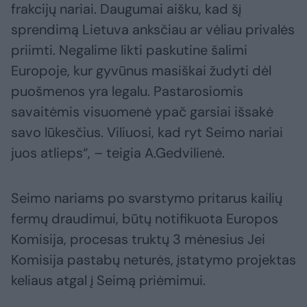
frakcijų nariai. Daugumai aišku, kad šį
sprendimą Lietuva anksčiau ar vėliau privalės
priimti. Negalime likti paskutine šalimi
Europoje, kur gyvūnus masiškai žudyti dėl
puošmenos yra legalu. Pastarosiomis
savaitėmis visuomenė ypač garsiai išsakė
savo lūkesčius. Viliuosi, kad ryt Seimo nariai
juos atlieps“, – teigia A.Gedvilienė.
Seimo nariams po svarstymo pritarus kailių
fermų draudimui, būtų notifikuota Europos
Komisija, procesas truktų 3 mėnesius Jei
Komisija pastabų neturės, įstatymo projektas
keliaus atgal į Seimą priėmimui.