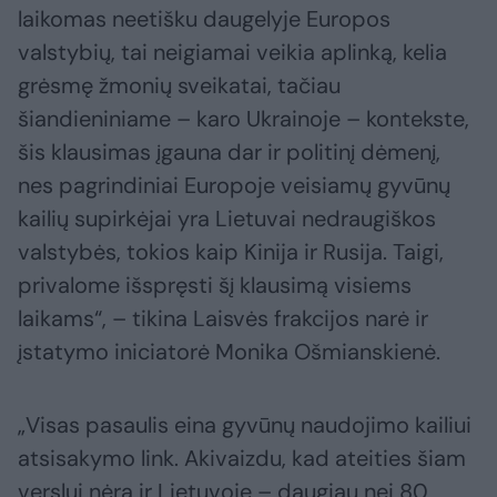
laikomas neetišku daugelyje Europos
valstybių, tai neigiamai veikia aplinką, kelia
grėsmę žmonių sveikatai, tačiau
šiandieniniame – karo Ukrainoje – kontekste,
šis klausimas įgauna dar ir politinį dėmenį,
nes pagrindiniai Europoje veisiamų gyvūnų
kailių supirkėjai yra Lietuvai nedraugiškos
valstybės, tokios kaip Kinija ir Rusija. Taigi,
privalome išspręsti šį klausimą visiems
laikams“, – tikina Laisvės frakcijos narė ir
įstatymo iniciatorė Monika Ošmianskienė.
„Visas pasaulis eina gyvūnų naudojimo kailiui
atsisakymo link. Akivaizdu, kad ateities šiam
verslui nėra ir Lietuvoje – daugiau nei 80