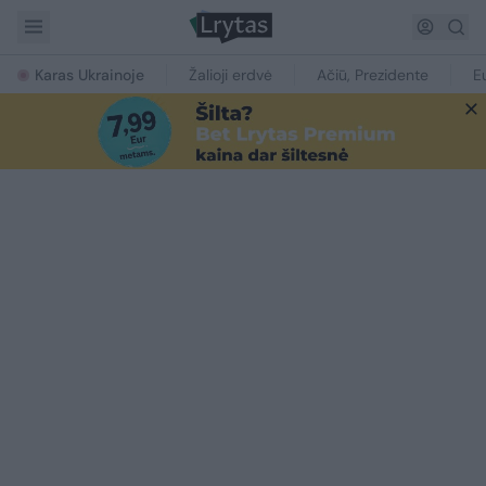
Karas Ukrainoje
Žalioji erdvė
Ačiū, Prezidente
E