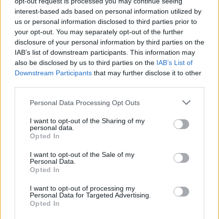
opt-out request is processed you may continue seeing
prekiauja 65 proc. Estijos pardavėjų.
interest-based ads based on personal information utilized by
us or personal information disclosed to third parties prior to
your opt-out. You may separately opt-out of the further
„Šiandien kiekvienas pardavėjas, planuojantis
disclosure of your personal information by third parties on the
pradėti e. prekybą, turėtų iš karto mąstyti
IAB’s list of downstream participants. This information may
also be disclosed by us to third parties on the
IAB’s List of
apie visų Baltijos šalių ir Suomijos rinką kaip
Downstream Participants
that may further disclose it to other
vieną ir nedalomą. Lietuva, Latvija, Estija yra
third parties.
sąlyginai nedidelės rinkos, todėl, norint
Personal Data Processing Opt Outs
užtikrinti verslo plėtrą ir diferencijuoti
I want to opt-out of the Sharing of my
pardavimo kanalus, būtina plėtoti veiklą
personal data.
Opted In
kaimyninėse šalyse“, – teigia D. Čiutaitė-
Antanaitė.
I want to opt-out of the Sale of my
Personal Data.
Opted In
I want to opt-out of processing my
Personal Data for Targeted Advertising.
Opted In