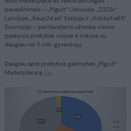
Nors Marketplace‘as veikia skirtingais
pavadinimais – „Pigu.lt“ Lietuvoje, „220.lv“
Latvijoje, „Kaup24.ee“ Estijoje ir „Hobbyhall.fi“
Suomijoje – pardavėjams užtenka vienos
paskyros prekybai visose 4 rinkose su
daugiau nei 11 mln. gyventojų.
Daugiau apie prekybos galimybes „Pigu.lt“
Marketplace’ą
čia
.