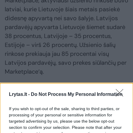
Marketplace, aktyviausi užsienio rinkose buvo
latviai, kurie Lietuvoje šiais metais pasiekė
didesnę apyvartą nei savo šalyje. Latvijos
pardavėjų apyvarta Lietuvoje šiemet sudarė
38 procentus, Latvijoje – 35 procentus,
Estijoje – virš 26 procentų. Užsienio šalių
rinkose prekiauja jau 85 procentai visų
Latvijos pardavėjų, savo prekes siūlančių per
Marketplace‘ą.
Estijos prekybininkų apyvarta, generuojama
Lrytas.lt -
Do Not Process My Personal Information
savo namų rinkoje, šiemet sudarė beveik 40
procentų, Lietuvoje – beveik 34 proc.,
If you wish to opt-out of the sale, sharing to third parties, or
processing of your personal or sensitive information for
Latvijoje – daugiau nei 24 proc. apyvartos.
targeted advertising by us, please use the below opt-out
Kitose Baltijos šalių rinkose per Marketplace‘ą
section to confirm your selection. Please note that after your