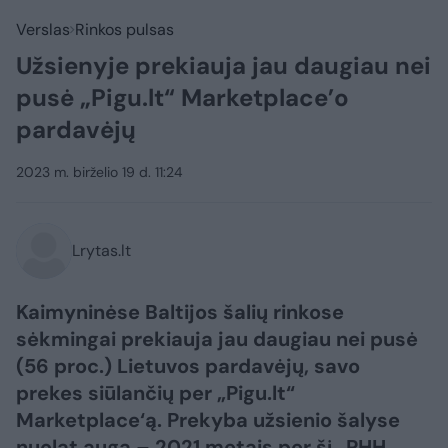
Verslas
Rinkos pulsas
Užsienyje prekiauja jau daugiau nei
pusė „Pigu.lt“ Marketplace’o
pardavėjų
2023 m. birželio 19 d. 11:24
Lrytas.lt
Kaimyninėse Baltijos šalių rinkose
sėkmingai prekiauja jau daugiau nei pusė
(56 proc.) Lietuvos pardavėjų, savo
prekes siūlančių per „Pigu.lt“
Marketplace‘ą. Prekyba užsienio šalyse
nuolat auga – 2021 metais per šį „PHH