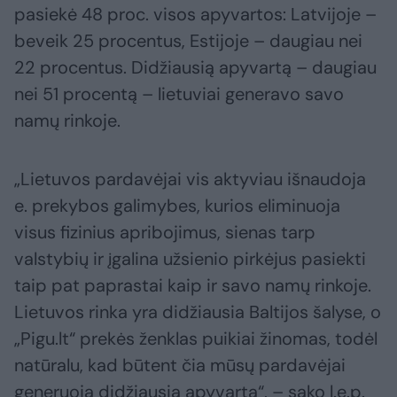
pasiekė 48 proc. visos apyvartos: Latvijoje –
beveik 25 procentus, Estijoje – daugiau nei
22 procentus. Didžiausią apyvartą – daugiau
nei 51 procentą – lietuviai generavo savo
namų rinkoje.
„Lietuvos pardavėjai vis aktyviau išnaudoja
e. prekybos galimybes, kurios eliminuoja
visus fizinius apribojimus, sienas tarp
valstybių ir įgalina užsienio pirkėjus pasiekti
taip pat paprastai kaip ir savo namų rinkoje.
Lietuvos rinka yra didžiausia Baltijos šalyse, o
„Pigu.lt“ prekės ženklas puikiai žinomas, todėl
natūralu, kad būtent čia mūsų pardavėjai
generuoja didžiausią apyvartą“, – sako l.e.p.