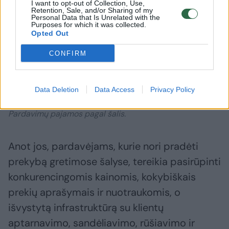
I want to opt-out of Collection, Use,
Retention, Sale, and/or Sharing of my
Personal Data that Is Unrelated with the
Purposes for which it was collected.
Opted Out
CONFIRM
Daugiau nuotraukų (4)
Data Deletion
Data Access
Privacy Policy
Pardavimų pajamos pagal šalis.
Anot jos, pardavėjams, kurie nori pradėti
prekybą gretimose šalyse, tereikia pasirūpinti
konkurencingomis kainomis, kokybiškais
prekių aprašymais ir nuotraukomis, o
išvystytą infrastruktūrą su klientų
aptarnavimo, sandėliavimo, rūšiavimo ir