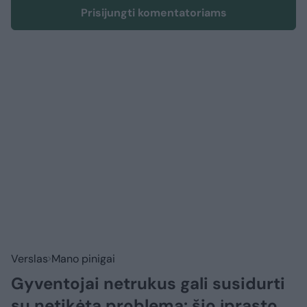
Prisijungti komentatoriams
Verslas
Mano pinigai
Gyventojai netrukus gali susidurti
su netikėta problema: šio įprasto