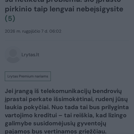
pirkinio taip lengvai nebeįsigysite
(5)
2026 m. rugpjūčio 7 d. 06:02
Lrytas.lt
Lrytas Premium nariams
Jei įrangą iš telekomunikacijų bendrovių
įprastai perkate išsimokėtinai, rudenį jūsų
laukia pokyčiai. Nuo tada tai bus prilyginta
vartojimo kreditui – tai reiškia, kad lizingo
galimybe susidomėjusių gyventojų
pajamos bus vertinamos griežčiau.