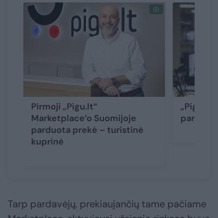
Pirmoji „Pigu.lt“
„Pigu.lt
Marketplace‘o Suomijoje
pardavėj
parduota prekė – turistinė
kuprinė
Tarp pardavėjų, prekiaujančių tame pačiame