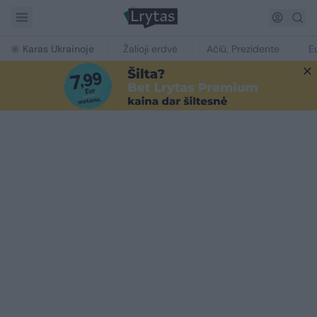
Karas Ukrainoje
Žalioji erdvė
Ačiū, Prezidente
E