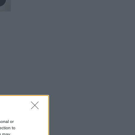
sonal or
ection to
ou may