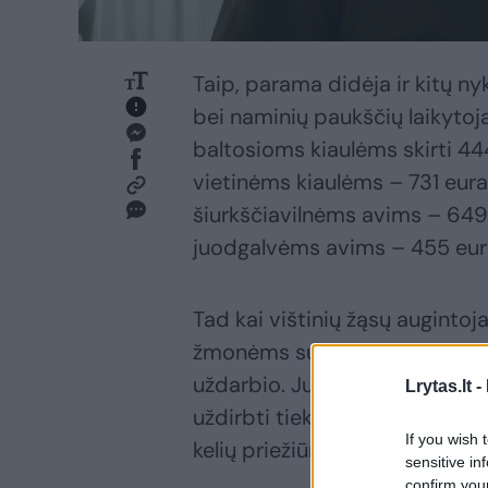
Taip, parama didėja ir kitų ny
bei naminių paukščių laikytoja
baltosioms kiaulėms skirti 44
vietinėms kiaulėms – 731 eura
šiurkščiavilnėms avims – 649 
juodgalvėms avims – 455 eurai
Tad kai vištinių žąsų augintoj
žmonėms sužibo viltis praturt
uždarbio. Juk per metus užaug
Lrytas.lt -
uždirbti tiek, kiek gauni kie
If you wish 
kelių priežiūros darbuotoju.
sensitive in
confirm you