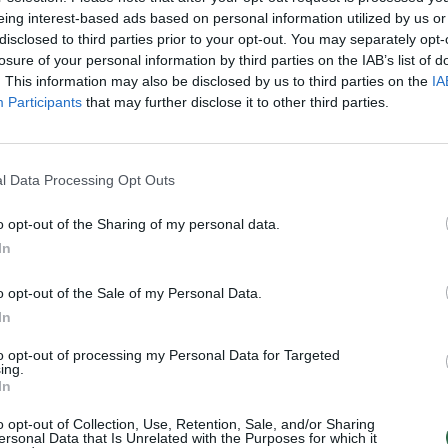
eing interest-based ads based on personal information utilized by us or
mas? Čia vis dėlto reikėtų pažvelgti, kas
disclosed to third parties prior to your opt-out. You may separately opt-
 viršūnes. Tai – žąsys, tiesa, ne vištinės,
losure of your personal information by third parties on the IAB’s list of
. This information may also be disclosed by us to third parties on the
IA
Participants
that may further disclose it to other third parties.
l Data Processing Opt Outs
o opt-out of the Sharing of my personal data.
In
o opt-out of the Sale of my Personal Data.
In
 Armonaitė
to opt-out of processing my Personal Data for Targeted
ing.
nkysis
In
ungėje:
o opt-out of Collection, Use, Retention, Sale, and/or Sharing
idarys naują
ersonal Data that Is Unrelated with the Purposes for which it