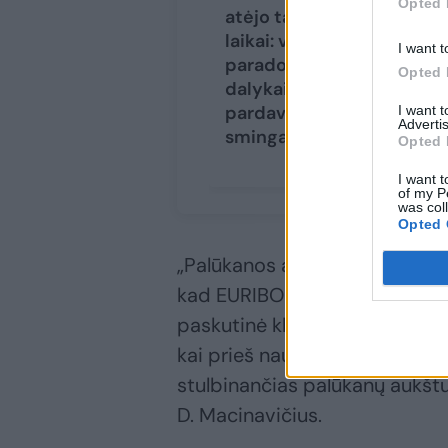
Opted 
atėjo tamsieji
in
laikai: vyksta
da
I want t
paradoksalūs
pr
Opted 
dalykai,
le
pardavimai
I want 
Advertis
sminga žemyn
Opted 
I want t
of my P
was col
Opted 
„Palūkanos aukštos ir stebin
kad EURIBOR dar bent puse pr
paskutinė klientui tvarkyta p
kai prieš naujus metus paskolų
stulbinančias palūkanų aukšt
D. Macinavičius.