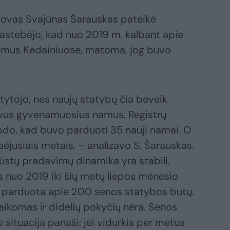
ovas Svajūnas Šarauskas pateikė
pastebėjo, kad nuo 2019 m. kalbant apie
imus Kėdainiuose, matoma, jog buvo
atytojo, nes naujų statybų čia beveik
avus gyvenamuosius namus, Registrų
odo, kad buvo parduoti 35 nauji namai. O
aėjusiais metais, – analizavo S. Šarauskas.
stų pradavimų dinamika yra stabili.
s nuo 2019 iki šių metų liepos mėnesio
ra parduota apie 200 senos statybos butų.
šlaikomas ir didelių pokyčių nėra. Senos
ituacija panaši: jei vidurkis per metus