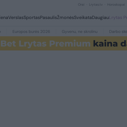
Orai
Lrytas.tv
Horoskopai
iena
Verslas
Sportas
Pasaulis
Žmonės
Sveikata
Daugiau
Lrytas 
e
Europos burės 2026
Gyvenu, ne skrolinu
Darbo ske