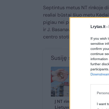
Septintus metus NT rinkoje di
realiai būstai šiuo metu Kėda
pigiau nei prašoma. O tradiciš
Lrytas.lt -
ir J. Basanavičiaus („garadok
centro stoties link.
If you wish 
sensitive in
confirm you
continue se
Susiję straipsniai
information 
further disc
participants
Downstream 
Persona
Į NT rinką
Ni
I want t
Lietuvoje jau
ti