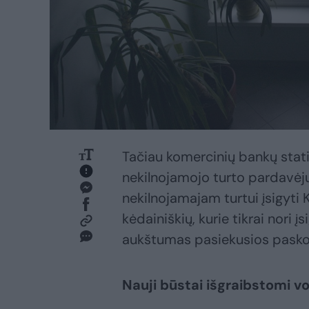
Tačiau komercinių bankų stati
nekilnojamojo turto pardavė
nekilnojamajam turtui įsigyti 
kėdainiškių, kurie tikrai nori 
aukštumas pasiekusios pasko
Nauji būstai išgraibstomi v