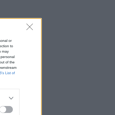
sonal or
ection to
ou may
 personal
out of the
 downstream
B’s List of