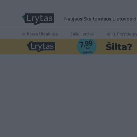
Naujausi
Skaitomiausi
Lietuvos d
Karas Ukrainoje
Žalioji erdvė
Ačiū, Prezident