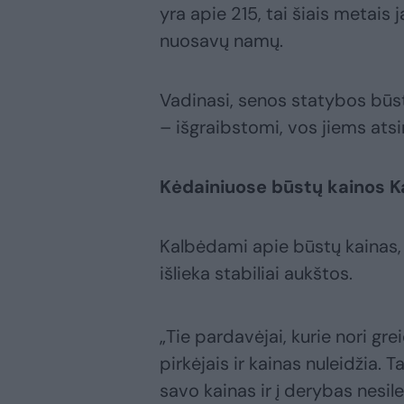
yra apie 215, tai šiais metais
nuosavų namų.
Vadinasi, senos statybos būst
– išgraibstomi, vos jiems atsi
Kėdainiuose būstų kainos K
Kalbėdami apie būstų kainas, a
išlieka stabiliai aukštos.
„Tie pardavėjai, kurie nori gre
pirkėjais ir kainas nuleidžia. T
savo kainas ir į derybas nesile