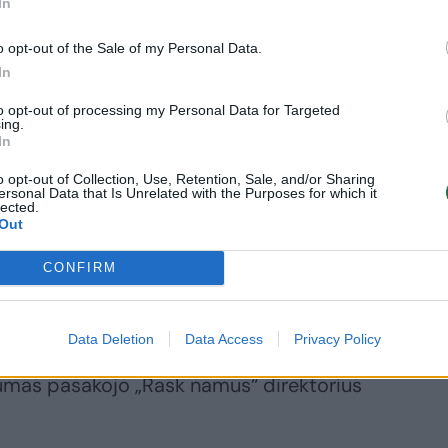
In
vestuoja vis
žniau – tokią
o opt-out of the Sale of my Personal Data.
abangą sau gali
In
isti ne bet kas
to opt-out of processing my Personal Data for Targeted
ing.
In
o opt-out of Collection, Use, Retention, Sale, and/or Sharing
ersonal Data that Is Unrelated with the Purposes for which it
lected.
Out
t Lietuvos banko pasisakymus, panašu,
CONFIRM
ocento tikrai kils. Asmeniškai mano
askola siekė 7,45 proc. bendrųjų palūkanų,
Data Deletion
Data Access
Privacy Policy
 vidurkis buvo 2,5 proc.“, – apie
umas pasakojo „Rask namus“ direktorius