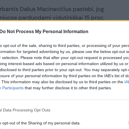
rbantis Dalius Macinavičius pastebi, jog
iniuose parduodami vidutiniškai 15 proc.
kai pigiausi butai yra Žemaitės, P. Lukšio
Do Not Process My Personal Information
o“) gatvėse. Brangiausi – nuo miesto
to opt-out of the sale, sharing to third parties, or processing of your per
formation for targeted advertising by us, please use the below opt-out s
r selection. Please note that after your opt-out request is processed y
eing interest-based ads based on personal information utilized by us or
disclosed to third parties prior to your opt-out. You may separately opt-
losure of your personal information by third parties on the IAB’s list of
. This information may also be disclosed by us to third parties on the
IA
Participants
that may further disclose it to other third parties.
l Data Processing Opt Outs
doje į vieno
o opt-out of the Sharing of my personal data.
po būstą