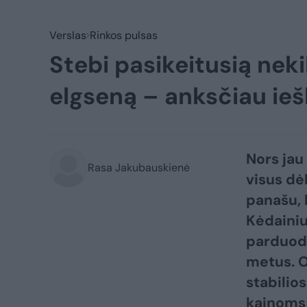
Verslas
Rinkos pulsas
Stebi pasikeitusią nek
elgseną – anksčiau ieš
Nors jau 
Rasa Jakubauskienė
visus dė
panašu, 
Kėdainiu
parduoda
metus. O
stabilios
kainoms 