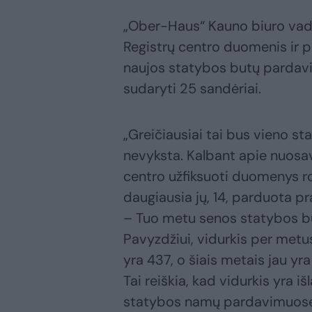
„Ober-Haus“ Kauno biuro vad
Registrų centro duomenis ir 
naujos statybos butų pardav
sudaryti 25 sandėriai.
„Greičiausiai tai bus vieno st
nevyksta. Kalbant apie nuos
centro užfiksuoti duomenys r
daugiausia jų, 14, parduota pr
– Tuo metu senos statybos bū
Pavyzdžiui, vidurkis per metu
yra 437, o šiais metais jau y
Tai reiškia, kad vidurkis yra i
statybos namų pardavimuose s