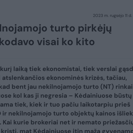
2023 m. rugsėjo 11 d.
ilnojamojo turto pirkėjų
kodavo visai ko kito
kurį laiką tiek ekonomistai, tiek verslai gąs
l atslenkančios ekonominės krizės, tačiau,
kad bent jau nekilnojamojo turto (NT) rinkai
ose kol kas ji negresia – Kėdainiuose būstų
ma tiek, kiek ir tuo pačiu laikotarpiu prieš
 ir nekilnojamojo turto objektų kainos išlie
. Kai kurie brokeriai net ir nemato priežasči
kristi, mat Kėdainiuose itin maža gyvenam