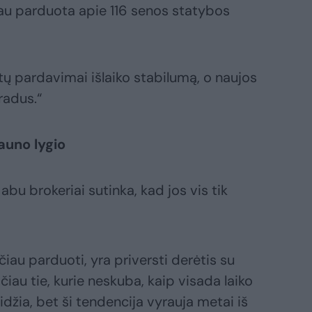
 jau parduota apie 116 senos statybos
ų pardavimai išlaiko stabilumą, o naujos
radus.“
auno lygio
bu brokeriai sutinka, kad jos vis tik
ičiau parduoti, yra priversti derėtis su
ačiau tie, kurie neskuba, kaip visada laiko
idžia, bet ši tendencija vyrauja metai iš