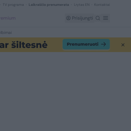
TV programa
Laikraščio prenumerata
Lrytas EN
Kontaktai
Premium
Prisijungti
lbimai