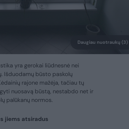
Daugiau nuotraukų (3)
stika yra gerokai liūdnesnė nei
jų. Išduodamų būsto paskolų
Kėdainių rajone mažėja, tačiau tų
įsigyti nuosavą būstą, nestabdo net ir
lų palūkanų normos.
os jiems atsiradus