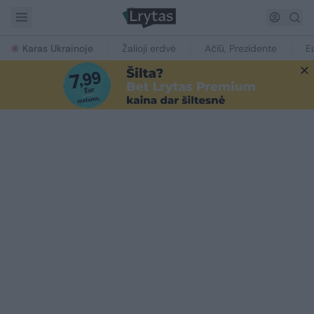
Karas Ukrainoje
Žalioji erdvė
Ačiū, Prezidente
E