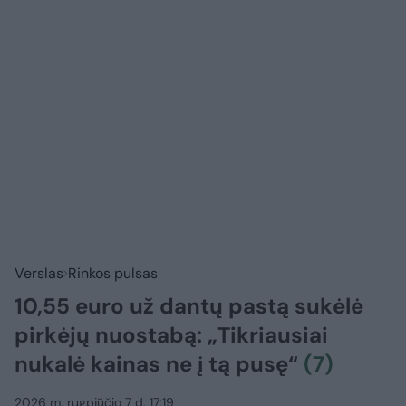
Verslas
Rinkos pulsas
10,55 euro už dantų pastą sukėlė
pirkėjų nuostabą: „Tikriausiai
nukalė kainas ne į tą pusę“
(7)
2026 m. rugpjūčio 7 d. 17:19