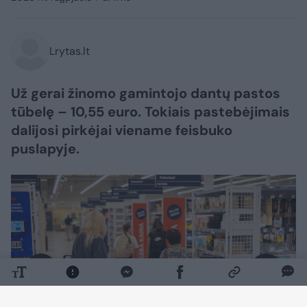
Lrytas.lt
Už gerai žinomo gamintojo dantų pastos
tūbelę – 10,55 euro. Tokiais pastebėjimais
dalijosi pirkėjai viename feisbuko
puslapyje.