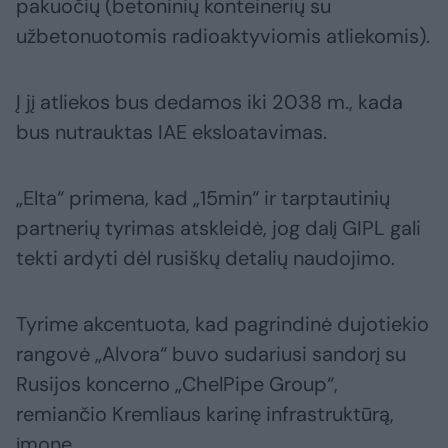
pakuočių (betoninių konteinerių su
užbetonuotomis radioaktyviomis atliekomis).
Į jį atliekos bus dedamos iki 2038 m., kada
bus nutrauktas IAE eksloatavimas.
„Elta“ primena, kad „15min“ ir tarptautinių
partnerių tyrimas atskleidė, jog dalį GIPL gali
tekti ardyti dėl rusiškų detalių naudojimo.
Tyrime akcentuota, kad pagrindinė dujotiekio
rangovė „Alvora“ buvo sudariusi sandorį su
Rusijos koncerno „ChelPipe Group“,
remiančio Kremliaus karinę infrastruktūrą,
įmone.