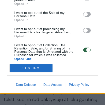
Opted In
I want to opt-out of the Sale of my
Personal Data.
Opted In
I want to opt-out of processing my
Naujas posūkis Ignalinos
Ignalino
Personal Data for Targeted Advertising.
Opted In
atominės elektrinės
vadovaut
korupcijos byloje: apskųstas
I want to opt-out of Collection, Use,
teismo nuosprendis
Retention, Sale, and/or Sharing of my
Personal Data that Is Unrelated with the
Purposes for which it was collected.
Opted Out
CONFIRM
Mažo ir vidutinio aktyvumo trumpaamžių
radioaktyviųjų atliekų atliekyną sudarys trys
Data Deletion
Data Access
Privacy Policy
gelžbetoniniai moduliai, talpinsiantys iki 100
tūkst. kub. m radioaktyviųjų atliekų galutinių