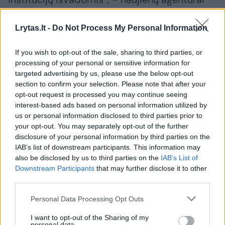
„Elta“ perduotame komentare teigia
Vyriausybės kanceliarija.
Lrytas.lt -
Do Not Process My Personal Information
If you wish to opt-out of the sale, sharing to third parties, or
Atliekyno ir išorinių lietaus kanalizacijos tinklų
processing of your personal or sensitive information for
targeted advertising by us, please use the below opt-out
projektavimo, statybos ir prijungimo prie
section to confirm your selection. Please note that after your
infrastruktūros darbų pirkimą IAE skelbė
opt-out request is processed you may continue seeing
interest-based ads based on personal information utilized by
2022 m. spalio 24 d. Be „Alvoros“ jame
us or personal information disclosed to third parties prior to
dalyvavo „Panevėžio statybos trestas“.
your opt-out. You may separately opt-out of the further
disclosure of your personal information by third parties on the
IAB’s list of downstream participants. This information may
also be disclosed by us to third parties on the
IAB’s List of
Susiję straipsniai
Downstream Participants
that may further disclose it to other
third parties.
Personal Data Processing Opt Outs
I want to opt-out of the Sharing of my
personal data.