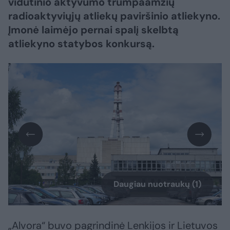
vidutinio aktyvumo trumpaamžių
radioaktyviųjų atliekų paviršinio atliekyno.
Įmonė laimėjo pernai spalį skelbtą
atliekyno statybos konkursą.
Daugiau nuotraukų (1)
„Alvora“ buvo pagrindinė Lenkijos ir Lietuvos