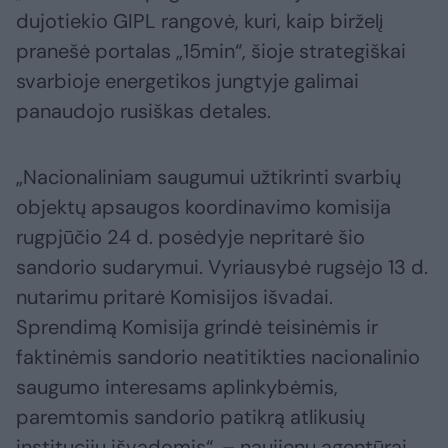
dujotiekio GIPL rangovė, kuri, kaip birželį
pranešė portalas „15min“, šioje strategiškai
svarbioje energetikos jungtyje galimai
panaudojo rusiškas detales.
„Nacionaliniam saugumui užtikrinti svarbių
objektų apsaugos koordinavimo komisija
rugpjūčio 24 d. posėdyje nepritarė šio
sandorio sudarymui. Vyriausybė rugsėjo 13 d.
nutarimu pritarė Komisijos išvadai.
Sprendimą Komisija grindė teisinėmis ir
faktinėmis sandorio neatitikties nacionalinio
saugumo interesams aplinkybėmis,
paremtomis sandorio patikrą atlikusių
institucijų išvadomis“, – naujienų agentūrai