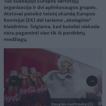
Tuo suabejojo Europos vartotojų
organizacija ir dvi aplinkosaugos grupės.
Atstovai pateikė teisinį skundą Europos
Komisijai (EK) dėl tariamo „ekologinio“
klaidinimo. Teigiama, kad buteliai niekada
nėra pagaminti vien tik iš perdirbtų
medžiagų.
Daugiau nuotraukų (3)