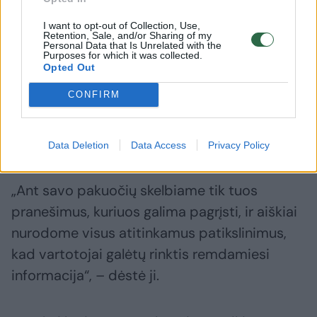
mažinimą jo atsiradimo vietoje.“
I want to opt-out of Collection, Use,
Retention, Sale, and/or Sharing of my
Personal Data that Is Unrelated with the
Purposes for which it was collected.
Atsakydama į tai, „Coca-Cola“ teigė, kad
Opted Out
„stengiasi mažinti naudojamų plastikinių
CONFIRM
pakuočių kiekį ir investuoja, kad surinktų ir
perdirbtų lygiavertę mūsų naudojamų
pakuočių dalį“.
Data Deletion
Data Access
Privacy Policy
„Ant savo pakuočių skelbiame tik tuos
pranešimus, kuriuos galima pagrįsti, ir aiškiai
nurodome visus atitinkamus patikslinimus,
kad vartotojai galėtų rinktis remdamiesi
informacija“, – dėstė ji.