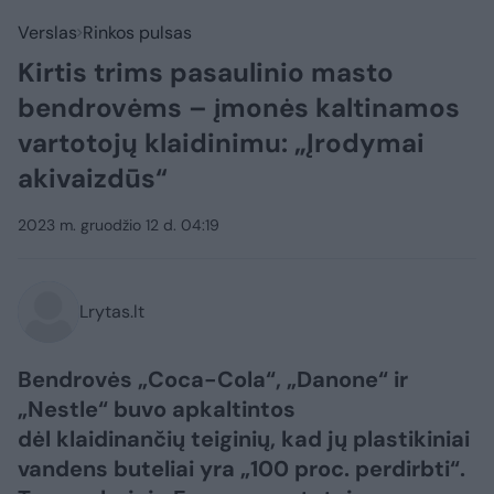
Verslas
Rinkos pulsas
Kirtis trims pasaulinio masto
bendrovėms – įmonės kaltinamos
vartotojų klaidinimu: „Įrodymai
akivaizdūs“
2023 m. gruodžio 12 d. 04:19
Lrytas.lt
Bendrovės „Coca-Cola“, „Danone“ ir
„Nestle“ buvo apkaltintos
dėl klaidinančių teiginių, kad jų plastikiniai
vandens buteliai yra „100 proc. perdirbti“.