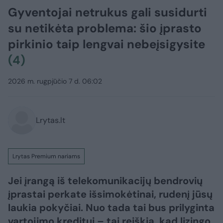
Gyventojai netrukus gali susidurti
su netikėta problema: šio įprasto
pirkinio taip lengvai nebeįsigysite
(4)
2026 m. rugpjūčio 7 d. 06:02
Lrytas.lt
Lrytas Premium nariams
Jei įrangą iš telekomunikacijų bendrovių
įprastai perkate išsimokėtinai, rudenį jūsų
laukia pokyčiai. Nuo tada tai bus prilyginta
vartojimo kreditui – tai reiškia, kad lizingo