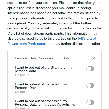
priklauso nuo daugelio veiksnių.
section to confirm your selection. Please note that after your
opt-out request is processed you may continue seeing
interest-based ads based on personal information utilized by
„Įrodymai akivaizdūs – plastikiniai vandens
us or personal information disclosed to third parties prior to
buteliai Europoje paprasčiausiai
your opt-out. You may separately opt-out of the further
disclosure of your personal information by third parties on the
neperdirbami, kad iš jų vėl ir vėl būtų
IAB’s list of downstream participants. This information may
gaminami nauji buteliai“, – sakė „ClientEarth“
also be disclosed by us to third parties on the
IAB’s List of
Downstream Participants
that may further disclose it to other
plastikų teisininkė Rosa Pritchard.
third parties.
Personal Data Processing Opt Outs
„100 proc. butelių perdirbimo lygis techniškai
I want to opt-out of the Sharing of my
neįmanomas, o tai, kad buteliai pagaminti iš
personal data.
Opted In
perdirbto plastiko, nereiškia, kad jie nekenkia
žmonėms ir planetai.“ „Svarbu, kad įmonės
I want to opt-out of the Sale of my
Personal Data.
nevaizduotų perdirbimo kaip sidabrinės
Opted In
kulkos, padedančios įveikti plastiko krizę –
I want to opt-out of processing my
Personal Data for Targeted Advertising.
vietoj to jos turi sutelkti pastangas į plastiko
Opted In