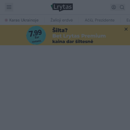
Karas Ukrainoje
Žalioji erdvė
Ačiū, Prezidente
E