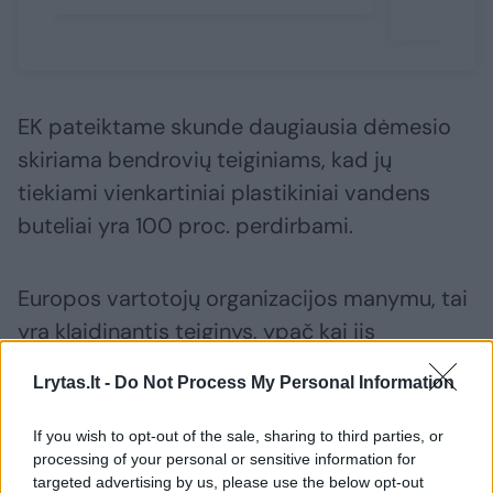
EK pateiktame skunde daugiausia dėmesio
skiriama bendrovių teiginiams, kad jų
tiekiami vienkartiniai plastikiniai vandens
buteliai yra 100 proc. perdirbami.
Europos vartotojų organizacijos manymu, tai
yra klaidinantis teiginys, ypač kai jis
pateikiamas kartu su ekologiškais vaizdais ar
Lrytas.lt -
Do Not Process My Personal Information
prekės ženklu. Tvirtinama, kad buteliai
niekada nebūna pagaminti tik iš perdirbtų
If you wish to opt-out of the sale, sharing to third parties, or
medžiagų, o galimybė juos perdirbti
processing of your personal or sensitive information for
targeted advertising by us, please use the below opt-out