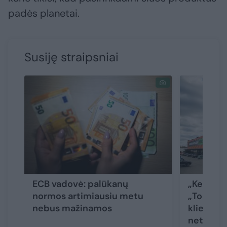
padės planetai.
Susiję straipsniai
ECB vadovė: palūkanų
„Kesko Se
normos artimiausiu metu
„Topo gr
nebus mažinamos
klientus
netinka