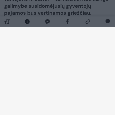
galimybe susidomėjusių gyventojų
pajamos bus vertinamos griežčiau.
Daugiau nuotraukų (7)
Jau šių metų lapkričio 20 d. įsigalios nauja
Vartojimo kredito įstatymo redakcija, kuria į