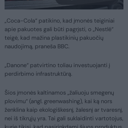
„Coca-Cola“ patikino, kad įmonės teiginiai
apie pakuotes gali būti pagrįsti, o „Nestlé“
teigė, kad mažina plastikinių pakuočių
naudojimą, praneša BBC.
„Danone“ patvirtino toliau investuojanti į
perdirbimo infrastruktūrą.
Šios įmonės kaltinamos „žaliuoju smegenų
plovimu“ (angl. greenwashing), kai ką nors
ženklina kaip ekologiškesnį, žalesnį ar tvaresnį,
nei iš tikrųjų yra. Tai gali suklaidinti vartotojus,
kurie tikisi, kad pasirinkdami šiuos produktus