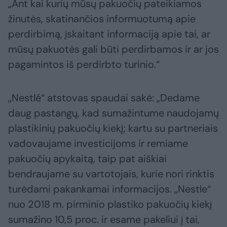
„Ant kai kurių mūsų pakuočių pateikiamos
žinutės, skatinančios informuotumą apie
perdirbimą, įskaitant informaciją apie tai, ar
mūsų pakuotės gali būti perdirbamos ir ar jos
pagamintos iš perdirbto turinio.“
„Nestlé“ atstovas spaudai sakė: „Dedame
daug pastangų, kad sumažintume naudojamų
plastikinių pakuočių kiekį; kartu su partneriais
vadovaujame investicijoms ir remiame
pakuočių apykaitą, taip pat aiškiai
bendraujame su vartotojais, kurie nori rinktis
turėdami pakankamai informacijos. „Nestle“
nuo 2018 m. pirminio plastiko pakuočių kiekį
sumažino 10,5 proc. ir esame pakeliui į tai,