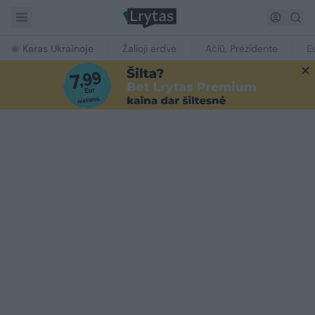
Karas Ukrainoje
Žalioji erdvė
Ačiū, Prezidente
E