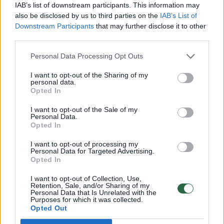
IAB’s list of downstream participants. This information may
apšvitos dozės“, – pranešime sako L. Baužys.
also be disclosed by us to third parties on the
IAB’s List of
Downstream Participants
that may further disclose it to other
third parties.
Birželio viduryje L. Baužys teigė, kad šiuo
Personal Data Processing Opt Outs
metu atominėje elektrinėje yra išmontuota 41
proc. arba 73 tūkst. tonų visos įrangos.
I want to opt-out of the Sharing of my
personal data.
Opted In
Pagrindinė išmontuojamų garo būgnų –
I want to opt-out of the Sale of my
Personal Data.
separatorių funkcija buvo iš elektrinės
Opted In
reaktoriaus patenkantį garo ir vandens mišinį
I want to opt-out of processing my
Personal Data for Targeted Advertising.
atskirti į garą ir vandenį.
Opted In
I want to opt-out of Collection, Use,
Garai iš garo būgnų separatorių buvo
Retention, Sale, and/or Sharing of my
Personal Data that Is Unrelated with the
Purposes for which it was collected.
kreipiami į turbinas šiluminei energijai
Opted Out
gaminti, o atskirtas vanduo buvo grąžinamas