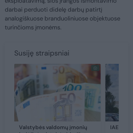
eksploatavimą, šios įrangos išmontavimo
darbai perduoti didelę darbų patirtį
analogiškuose branduoliniuose objektuose
turinčioms įmonėms.
Susiję straipsniai
Valstybės valdomų įmonių
IAE vado