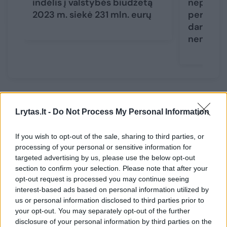
indėlis į valstybės biudžetą
nepasite
2023 m. siekė 231 mln. eurų
pertvarko
darbuoto
nemažė
„Tai yra vieni sudėtingiausių išmontavimo
Lrytas.lt -
Do Not Process My Personal Information
darbų ne tik technologiškai, bet ir radiacinės
saugos atžvilgiu, todėl IAE išmontavimo
If you wish to opt-out of the sale, sharing to third parties, or
processing of your personal or sensitive information for
darbai pereina į kitą lygį – tarptautiniai
targeted advertising by us, please use the below opt-out
partneriai taikys pažangias nuotolinio
section to confirm your selection. Please note that after your
valdymo technologijas bei inovacijas. Tai
opt-out request is processed you may continue seeing
interest-based ads based on personal information utilized by
padės ne tik leisti darbus atlikti per
us or personal information disclosed to third parties prior to
nustatytą terminą, bet ir sudarys sąlygas
your opt-out. You may separately opt-out of the further
disclosure of your personal information by third parties on the
neviršyti leistinos personalo radiacinės