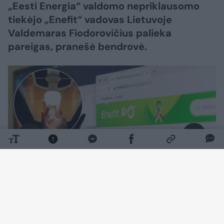
„Eesti Energia“ valdomo nepriklausomo
tiekėjo „Enefit“ vadovas Lietuvoje
Valdemaras Fiodorovičius palieka
pareigas, pranešė bendrovė.
Daugiau nuotraukų (2)
Šiose pareigose jį nuo rugpjūčio 10 d. laikinai