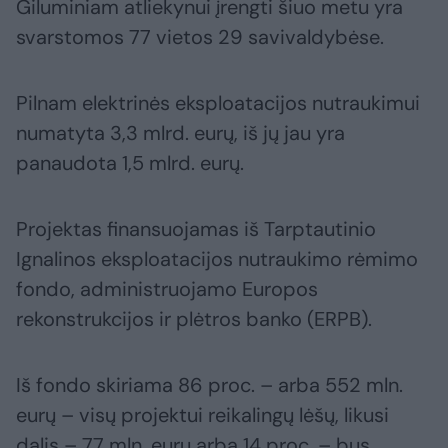
Giluminiam atliekynui įrengti šiuo metu yra
svarstomos 77 vietos 29 savivaldybėse.
Pilnam elektrinės eksploatacijos nutraukimui
numatyta 3,3 mlrd. eurų, iš jų jau yra
panaudota 1,5 mlrd. eurų.
Projektas finansuojamas iš Tarptautinio
Ignalinos eksploatacijos nutraukimo rėmimo
fondo, administruojamo Europos
rekonstrukcijos ir plėtros banko (ERPB).
Iš fondo skiriama 86 proc. – arba 552 mln.
eurų – visų projektui reikalingų lėšų, likusi
dalis – 77 mln. eurų arba 14 proc. – bus