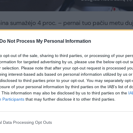
ina sumažėjo 4 proc. – pernai tuo pačiu metu du
42,07 EUR/MWh, informuoja „GET Baltic“.
Do Not Process My Personal Information
oje matomas dujų poreikio mažėjimas. Rinkoje es
to opt-out of the sale, sharing to third parties, or processing of your per
aliai lemia mažesnes sandorių kainas. Panašios
formation for targeted advertising by us, please use the below opt-out s
regione“, – pranešime cituojama Giedrė Kurmė, „G
r selection. Please note that after your opt-out request is processed y
eing interest-based ads based on personal information utilized by us or
disclosed to third parties prior to your opt-out. You may separately opt-
losure of your personal information by third parties on the IAB’s list of
. This information may also be disclosed by us to third parties on the
IA
visose prekybos aikštelėse: Lietuvoje dujos buvo
Participants
that may further disclose it to other third parties.
kai kainavo 40,99 EUR/MWh, Latvijos-Estijos bend
na buvo 39,76 EUR/MWh, o Suomijoje – 40,01
l Data Processing Opt Outs