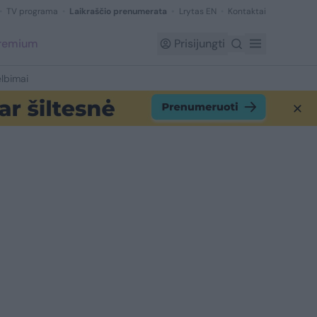
TV programa
Laikraščio prenumerata
Lrytas EN
Kontaktai
Premium
Prisijungti
lbimai