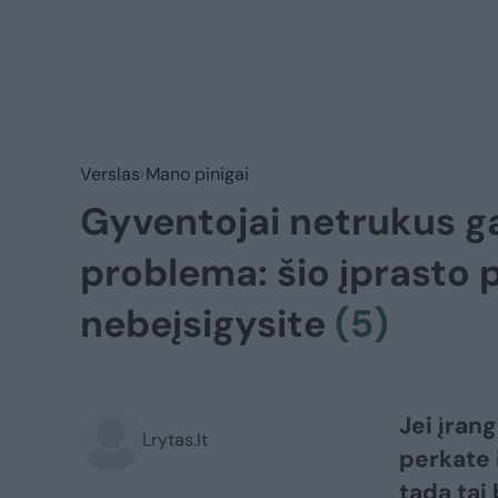
Verslas
Mano pinigai
Gyventojai netrukus ga
problema: šio įprasto p
nebeįsigysite
(5)
Jei įran
Lrytas.lt
perkate 
tada tai 