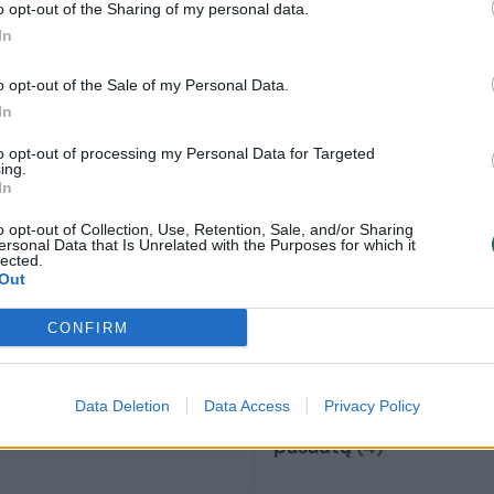
o opt-out of the Sharing of my personal data.
In
o opt-out of the Sale of my Personal Data.
In
to opt-out of processing my Personal Data for Targeted
ing.
In
o opt-out of Collection, Use, Retention, Sale, and/or Sharing
ersonal Data that Is Unrelated with the Purposes for which it
lected.
Out
Gamtinės dujos pigo
Šalyje vis krintant
trečią savaitę iš eilės,
kontrabandininkų
CONFIRM
keitėsi ir kitų
balionams, lietuviai
energijos išteklių
turi idėją: ši
kainos
technologija
Data Deletion
Data Access
Privacy Policy
skrendantį objektą
pašautų
(4)