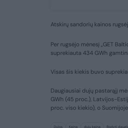
Atskirų sandorių kainos rugsė
Per rugsėjo mėnesį „GET Baltic
suprekiauta 434 GWh gamtini
Visas šis kiekis buvo suprekia
Daugiausiai dujų pastarąjį mė
GWh (45 proc.), Latvijos-Est
proc. viso kiekio), o Suomijoj
Dujos
Kaina
dujų kaina
Rodyti daugi