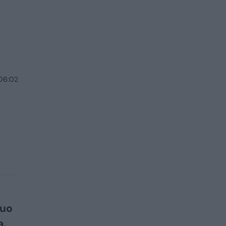
 06:02
Nuo
a,