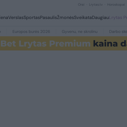
Orai
Lrytas.tv
Horoskopai
iena
Verslas
Sportas
Pasaulis
Žmonės
Sveikata
Daugiau
Lrytas 
e
Europos burės 2026
Gyvenu, ne skrolinu
Darbo ske