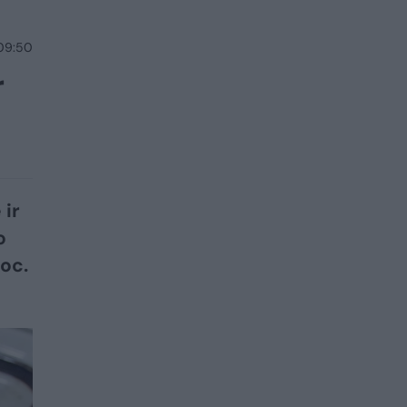
 09:50
r
 ir
o
oc.