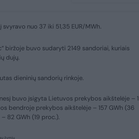
jį svyravo nuo 37 iki 51,35 EUR/MWh.
“ biržoje buvo sudaryti 2149 sandoriai, kuriais
ų dujų.
utas dieninių sandorių rinkoje.
nesį buvo įsigyta Lietuvos prekybos aikštelėje – 
ijos bendroje prekybos aikštelėje – 157 GWh (36
e – 82 GWh (19 proc.).
au žymių