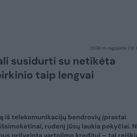
2026 m. rugpjūčio 7 d.
li susidurti su netikėta
irkinio taip lengvai
gą iš telekomunikacijų bendrovių įprastai
išsimokėtinai, rudenį jūsų laukia pokyčiai. 
bus prilyginta vartojimo kreditui – tai reiški