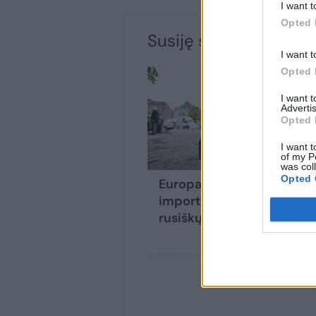
I want t
Opted 
Susiję straipsniai
I want t
Opted 
I want 
Advertis
Opted 
I want t
of my P
was col
Opted 
Europa vėl
importuoja daugiau
rusiškų dujų