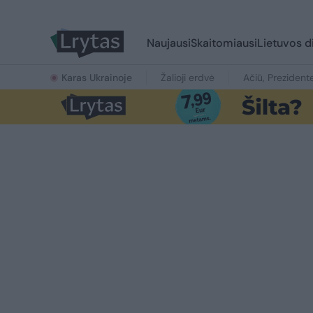
Naujausi
Skaitomiausi
Lietuvos d
Karas Ukrainoje
Žalioji erdvė
Ačiū, Prezident