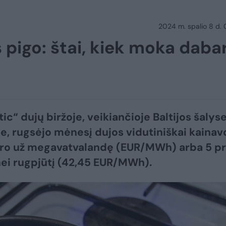
2024 m. spalio 8 d.
 pigo: štai, kiek moka daba
ic“ dujų biržoje, veikiančioje Baltijos šalyse
e, rugsėjo mėnesį dujos vidutiniškai kainav
ro už megavatvalandę (EUR/MWh) arba 5 pr
ei rugpjūtį (42,45 EUR/MWh).