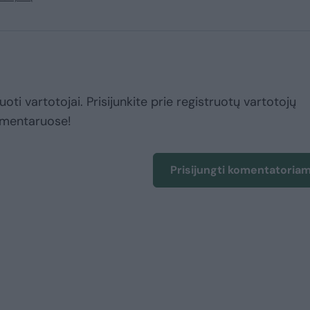
uoti vartotojai. Prisijunkite prie registruotų vartotojų
omentaruose!
Prisijungti komentatoria