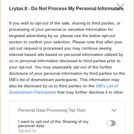
padalinio direktorius. Naujo vadovo paieškai
Lrytas.lt -
Do Not Process My Personal Information
bus skelbiamas viešas atrankos konkursas,
If you wish to opt-out of the sale, sharing to third parties, or
kurio rezultatai turėtų paaiškėti po kelių
processing of your personal or sensitive information for
mėnesių.
targeted advertising by us, please use the below opt-out
section to confirm your selection. Please note that after your
opt-out request is processed you may continue seeing
„Tai buvo tikrai intensyvūs ir įdomūs metai –
interest-based ads based on personal information utilized by
us or personal information disclosed to third parties prior to
per juos bendrovėje pavyko įgyvendinti
your opt-out. You may separately opt-out of the further
nemažai svarbių ir pozityvių pokyčių“, – sako
disclosure of your personal information by third parties on the
IAB’s list of downstream participants. This information may
R.Zukas.
also be disclosed by us to third parties on the
IAB’s List of
Downstream Participants
that may further disclose it to other
third parties.
R.Zukas Lietuvos paštui vadovavo nuo 2023
m. vasario 24 d.
Personal Data Processing Opt Outs
I want to opt-out of the Sharing of my
personal data.
Opted In