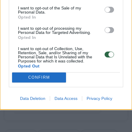
Susiję straipsniai
I want to opt-out of the Sale of my
Personal Data.
Opted In
I want to opt-out of processing my
Personal Data for Targeted Advertising.
Opted In
I want to opt-out of Collection, Use,
Retention, Sale, and/or Sharing of my
Personal Data that Is Unrelated with the
Purposes for which it was collected.
Opted Out
Drabužių internetu įsigijusi
Sukčių i
CONFIRM
vilnietė pateko į tikrą
žmonės p
mėsmalę: „Viliuosi,
vien iš 
neprisidariau žalos“
Data Deletion
Data Access
Privacy Policy