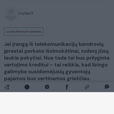
Lrytas.lt
Lrytas Premium nariams
Jei įrangą iš telekomunikacijų bendrovių
įprastai perkate išsimokėtinai, rudenį jūsų
laukia pokyčiai. Nuo tada tai bus prilyginta
vartojimo kreditui – tai reiškia, kad lizingo
galimybe susidomėjusių gyventojų
pajamos bus vertinamos griežčiau.