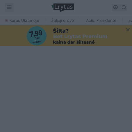
Karas Ukrainoje
Žalioji erdvė
Ačiū, Prezidente
E