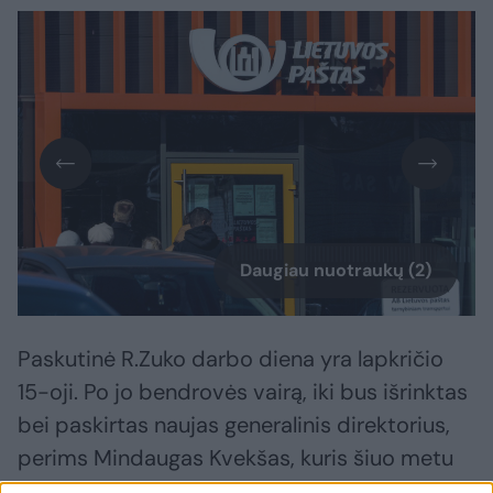
Daugiau nuotraukų (2)
Paskutinė R.Zuko darbo diena yra lapkričio
15-oji. Po jo bendrovės vairą, iki bus išrinktas
bei paskirtas naujas generalinis direktorius,
perims Mindaugas Kvekšas, kuris šiuo metu
yra Lietuvos pašto Finansų ir administravimo