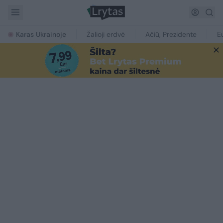
Karas Ukrainoje
Žalioji erdvė
Ačiū, Prezidente
E