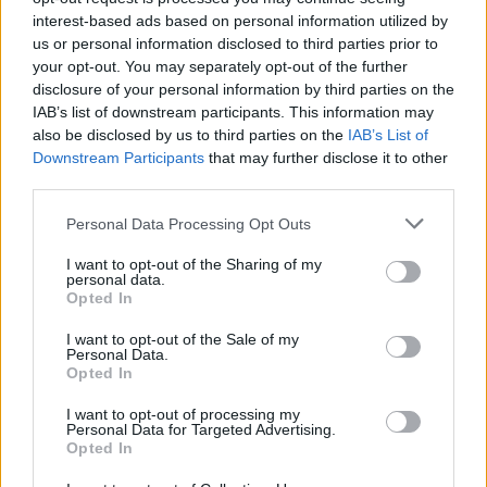
interest-based ads based on personal information utilized by
savo padalinį Vilniuje, suburdama naują
us or personal information disclosed to third parties prior to
klinikinių tyrimų komandą.
your opt-out. You may separately opt-out of the further
disclosure of your personal information by third parties on the
IAB’s list of downstream participants. This information may
Taip pat pernai šalies gyvybės mokslų
also be disclosed by us to third parties on the
IAB’s List of
Downstream Participants
that may further disclose it to other
sektorių papildė dvi naujos įmonės –
third parties.
šveicarų „Avance“, kurios biuras Vilniuje teiks
Personal Data Processing Opt Outs
finansines konsultacijas biotechnologijų ir
farmacijos bendrovėms, ir biofarmacinės
I want to opt-out of the Sharing of my
personal data.
analizės srityje tyrimus atliekanti užsakomųjų
Opted In
mokslinių tyrimų bendrovė „BioPharmaSpec“,
I want to opt-out of the Sale of my
Personal Data.
Lietuvą pasirinkusi vystyti ikiklinikinių tyrimų
Opted In
paslaugas.
I want to opt-out of processing my
Personal Data for Targeted Advertising.
Opted In
Pasak E. Čivilio, pasaulinės prognozės rodo