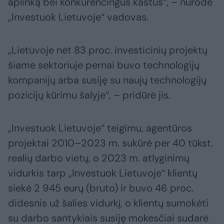
aplinką bei konkurencingus kaštus“, – nurodė
„Investuok Lietuvoje“ vadovas.
„Lietuvoje net 83 proc. investicinių projektų
šiame sektoriuje pernai buvo technologijų
kompanijų arba susiję su naujų technologijų
pozicijų kūrimu šalyje“, – pridūrė jis.
„Investuok Lietuvoje“ teigimu, agentūros
projektai 2010–2023 m. sukūrė per 40 tūkst.
realių darbo vietų, o 2023 m. atlyginimų
vidurkis tarp „Investuok Lietuvoje“ klientų
siekė 2 945 eurų​ (bruto) ir buvo 46 proc.
didesnis už šalies vidurkį, o klientų sumokėti
su darbo santykiais susiję mokesčiai sudarė