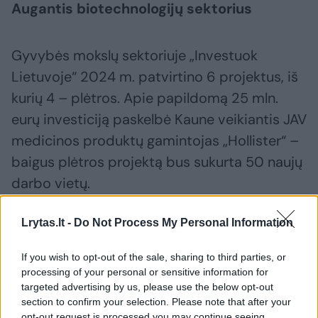
Augantis biotechnologijų sektorius
Gyvybės mokslų sektoriuje „Investuok
Lietuvoje“ 2024 m. patvirtino 6 projektus, iš
kurių 4 – plėtros. Apie papildomą 25 mln.
eurų investiciją paskelbė Kaune veikiantis JAV
medicinos produktų gamintojas „Hollister“ –
baigus plėtros projektą bus sukurta 50 naujų
darbo vietų.
Lrytas.lt -
Do Not Process My Personal Information
Tarptautinė medicininių prietaisų gamintoja
„Intersurgical“ Pabradės gamykloje suplanavo
If you wish to opt-out of the sale, sharing to third parties, or
28 mln. eurų investiciją per 3–4 m., o
processing of your personal or sensitive information for
targeted advertising by us, please use the below opt-out
pasaulinė nuolatinės gliukozės stebėsenos
section to confirm your selection. Please note that after your
technologijų lyderė „Dexcom“ nutarė plėsti
opt-out request is processed you may continue seeing