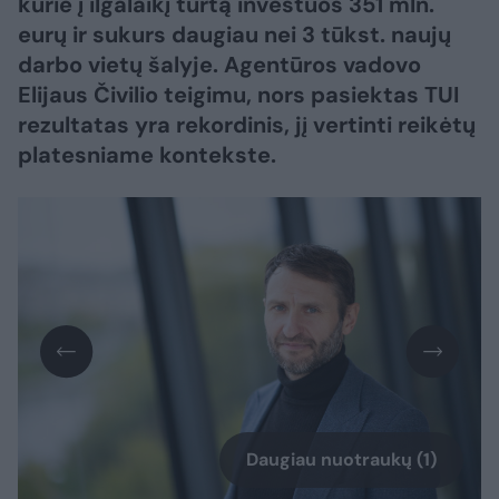
kurie į ilgalaikį turtą investuos 351 mln.
eurų ir sukurs daugiau nei 3 tūkst. naujų
darbo vietų šalyje. Agentūros vadovo
Elijaus Čivilio teigimu, nors pasiektas TUI
rezultatas yra rekordinis, jį vertinti reikėtų
platesniame kontekste.
Daugiau nuotraukų (1)