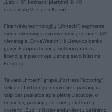
„Lab-H9“, ketinanti įdarbinti iki 40
specialistų Vilniuje ir Kaune.
Finansinių technologijų („fintech“) segmente,
viena reikšmingiausių investicijų pernai – JAV
vienaragis „DriveWealth“, iš Lietuvos banko
gavęs Europos finansų maklerio įmonės
licenciją ir pasirinkęs Lietuvą savo būstine
Europoje.
Taivano „fintech“ grupė „Fortress Factoring“,
teikianti faktoringo ir mokėjimo paslaugas,
taip pat paskelbė apie plėtrą Lietuvoje, o
finansinių paslaugų duomenų platformą
vystanti „Bud“ ir Nyderlandų klientų pažinimo