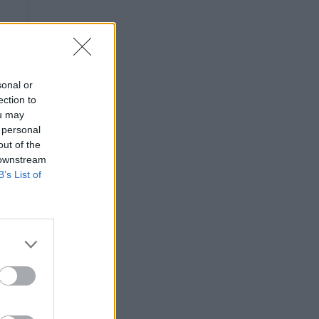
sonal or
ection to
ou may
 personal
out of the
 downstream
B’s List of