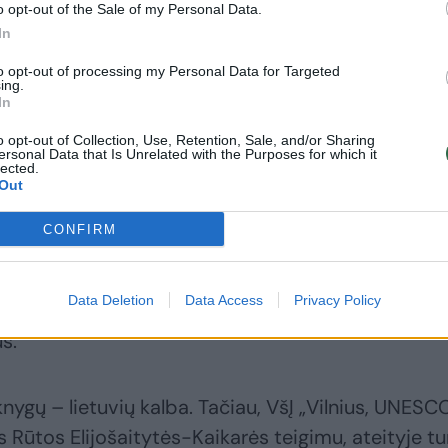
o opt-out of the Sale of my Personal Data.
In
liūnė akcentavo, kad sunkiausia užduotis buvo
to opt-out of processing my Personal Data for Targeted
ventojai galės grąžinti knygas.
ing.
In
o opt-out of Collection, Use, Retention, Sale, and/or Sharing
likti jokių veiksmų nereikia – reikia tik išsirinkti
ersonal Data that Is Unrelated with the Purposes for which it
lected.
ia, kad tą knygą norėtų paskaityti ir kelionės me
Out
ro uostą knygas palikti knygomate, esančiame atvy
CONFIRM
e teigė S.Bieliūnė.
Data Deletion
Data Access
Privacy Policy
ės pabaigti skaityti knygas ir namuose, o vėliau 
us.
gų – lietuvių kalba. Tačiau, VšĮ „Vilnius, UNESC
s Rūtos Elijošaitytės-Kaikarės teigimu, ateityje tu