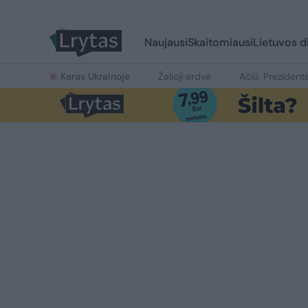
Naujausi
Skaitomiausi
Lietuvos d
Karas Ukrainoje
Žalioji erdvė
Ačiū, Prezident