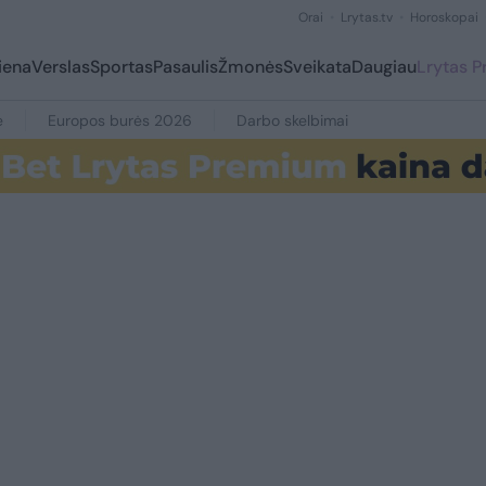
Orai
Lrytas.tv
Horoskopai
iena
Verslas
Sportas
Pasaulis
Žmonės
Sveikata
Daugiau
Lrytas 
e
Europos burės 2026
Darbo skelbimai