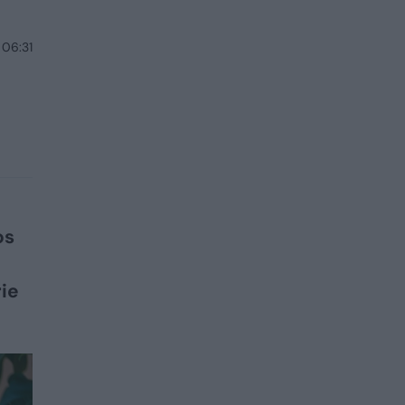
 06:31
os
rie