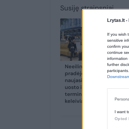
Susiję straipsniai
Lrytas.lt -
If you wish 
sensitive in
confirm you
continue se
information 
further disc
Neeilinė diena:
participants
pradėjo veikti
Downstream 
naujasis Vilniaus oro
uosto išvykimo
terminalas – pirmieji
Persona
keleiviai jau išskrido
I want t
Opted 