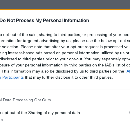
Do Not Process My Personal Information
to opt-out of the sale, sharing to third parties, or processing of your per
formation for targeted advertising by us, please use the below opt-out s
r selection. Please note that after your opt-out request is processed y
eing interest-based ads based on personal information utilized by us or
disclosed to third parties prior to your opt-out. You may separately opt-
losure of your personal information by third parties on the IAB’s list of
Vilniaus oro uoste
Jau kitą mėnesį
. This information may also be disclosed by us to third parties on the
IA
testuojamas naujasis
keleivius priims
Participants
that may further disclose it to other third parties.
išvykimo terminalas:
naujasis Vilniaus oro
kas nuo šiol pasikeis
uosto išvykimo
terminalas: vykdomi
l Data Processing Opt Outs
paskutiniai
patikrinimai
o opt-out of the Sharing of my personal data.
In