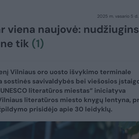
2025 m. vasario 5 d.
ar viena naujovė: nudžiugins
 ne tik
(1)
ienį Vilniaus oro uosto išvykimo terminale
a sostinės savivaldybės bei viešosios įstaig
, UNESCO literatūros miestas“ iniciatyva
Vilniaus literatūros miesto knygų lentyna, p
žpildymo prisidėjo apie 30 leidyklų.