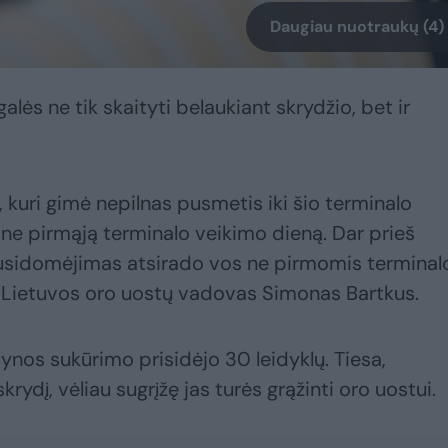
Daugiau nuotraukų (4)
galės ne tik skaityti belaukiant skrydžio, bet ir
, kuri gimė nepilnas pusmetis iki šio terminalo
ne pirmąją terminalo veikimo dieną. Dar prieš
usidomėjimas atsirado vos ne pirmomis terminal
 Lietuvos oro uostų vadovas Simonas Bartkus.
ntynos sukūrimo prisidėjo 30 leidyklų. Tiesa,
krydį, vėliau sugrįžę jas turės grąžinti oro uostui.