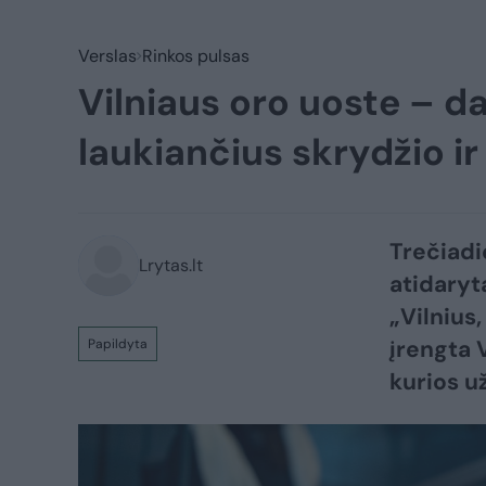
Verslas
Rinkos pulsas
Vilniaus oro uoste – d
laukiančius skrydžio ir
​Trečiad
Lrytas.lt
atidaryt
„Vilnius
įrengta 
Papildyta
kurios u