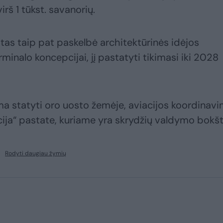
irš 1 tūkst. savanorių.
ostas taip pat paskelbė architektūrinės idėjos
inalo koncepcijai, jį pastatyti tikimasi iki 2028
a statyti oro uosto žemėje, aviacijos koordinav
ija“ pastate, kuriame yra skrydžių valdymo bokšt
Rodyti daugiau žymių