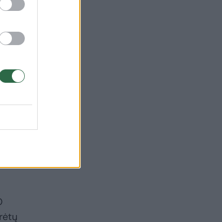
tu,
kimo
jas
O
rėtų