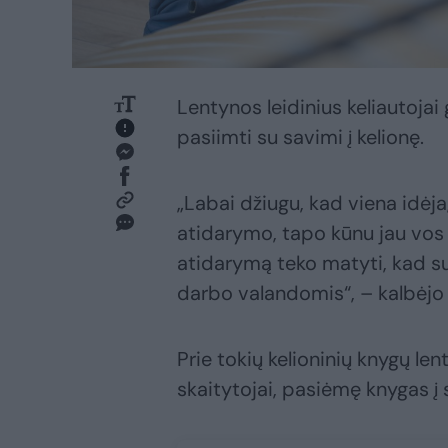
Lentynos leidinius keliautojai 
pasiimti su savimi į kelionę.
„Labai džiugu, kad viena idėja
atidarymo, tapo kūnu jau vos 
atidarymą teko matyti, kad s
darbo valandomis“, – kalbėjo
Prie tokių kelioninių knygų le
skaitytojai, pasiėmę knygas į s