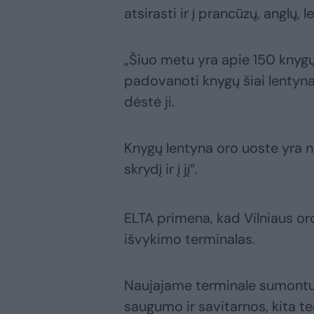
atsirasti ir į prancūzų, anglų, 
„Šiuo metu yra apie 150 knygų. 
padovanoti knygų šiai lentynai 
dėstė ji.
Knygų lentyna oro uoste yra n
skrydį ir į jį“.
ELTA primena, kad Vilniaus oro
išvykimo terminalas.
Naujajame terminale sumontuo
saugumo ir savitarnos, kita te