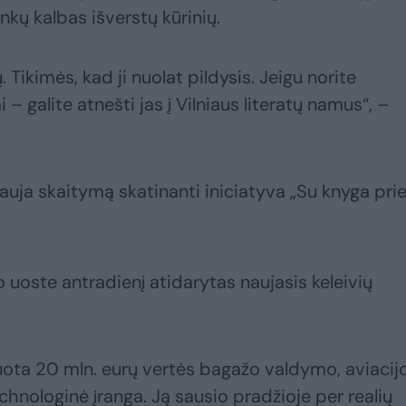
lenkų kalbas išverstų kūrinių.
Tikimės, kad ji nuolat pildysis. Jeigu norite
– galite atnešti jas į Vilniaus literatų namus“, –
auja skaitymą skatinanti iniciatyva „Su knyga pri
 uoste antradienį atidarytas naujasis keleivių
ta 20 mln. eurų vertės bagažo valdymo, aviacij
chnologinė įranga. Ją sausio pradžioje per realių