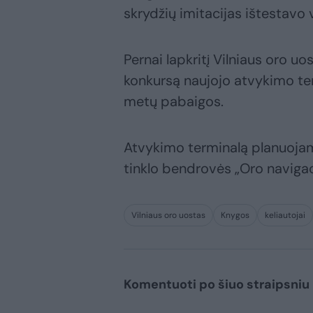
skrydžių imitacijas ištestavo v
Pernai lapkritį Vilniaus oro u
konkursą naujojo atvykimo term
metų pabaigos.
Atvykimo terminalą planuojam
tinklo bendrovės „Oro navigac
Vilniaus oro uostas
Knygos
keliautojai
Komentuoti po šiuo straipsniu