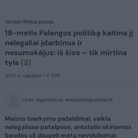
Verslas
Rinkos pulsas
18-metis Palangos politikę kaltina jį
nelegaliai įdarbinus ir
nesumokėjus: iš šios – tik mirtina
tyla
(3)
2026 m. rugpjūčio 7 d. 11:09
Linas Jegelevičius, www.palangostiltas.lt
Maisto tvarkymo pažeidimai, veikla
nelegaliose patalpose, antstolio skiriamos
baudos už daugelį metų nevykdomus