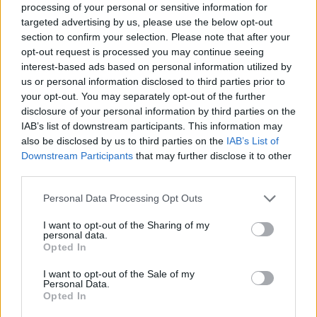
Susiję straipsniai
processing of your personal or sensitive information for
targeted advertising by us, please use the below opt-out
section to confirm your selection. Please note that after your
opt-out request is processed you may continue seeing
interest-based ads based on personal information utilized by
us or personal information disclosed to third parties prior to
your opt-out. You may separately opt-out of the further
disclosure of your personal information by third parties on the
IAB’s list of downstream participants. This information may
also be disclosed by us to third parties on the
IAB’s List of
Downstream Participants
that may further disclose it to other
third parties.
TVF: Lietuvai svarbu
Kinija d
atgaivinti produktyvumo
skundą P
Personal Data Processing Opt Outs
augimą ir ieškoti papildomų
organizac
I want to opt-out of the Sharing of my
biudžeto pajamų šaltinių
personal data.
Opted In
I want to opt-out of the Sale of my
Personal Data.
Opted In