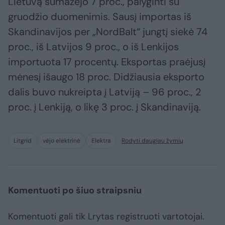
Lietuvą sumažėjo 7 proc., palyginti su
gruodžio duomenimis. Sausį importas iš
Skandinavijos per „NordBalt“ jungtį siekė 74
proc., iš Latvijos 9 proc., o iš Lenkijos
importuota 17 procentų. Eksportas praėjusį
mėnesį išaugo 18 proc. Didžiausia eksporto
dalis buvo nukreipta į Latviją – 96 proc., 2
proc. į Lenkiją, o likę 3 proc. į Skandinaviją.
Litgrid
vėjo elektrinė
Elektra
Rodyti daugiau žymių
Komentuoti po šiuo straipsniu
Komentuoti gali tik Lrytas registruoti vartotojai.