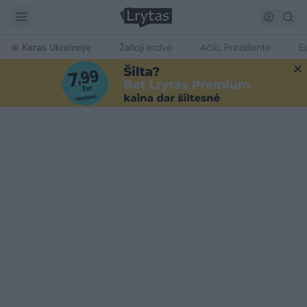
Karas Ukrainoje
Žalioji erdvė
Ačiū, Prezidente
E