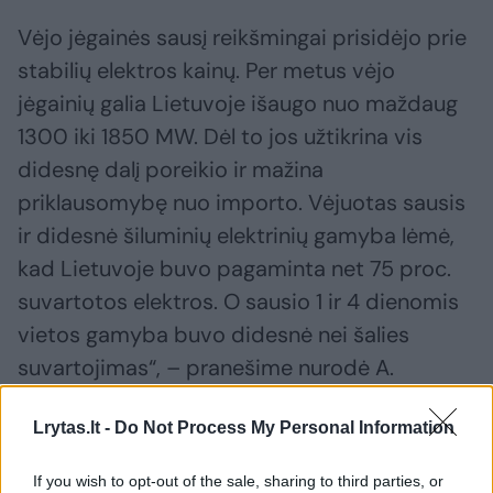
Vėjo jėgainės sausį reikšmingai prisidėjo prie
stabilių elektros kainų. Per metus vėjo
jėgainių galia Lietuvoje išaugo nuo maždaug
1300 iki 1850 MW. Dėl to jos užtikrina vis
didesnę dalį poreikio ir mažina
priklausomybę nuo importo. Vėjuotas sausis
ir didesnė šiluminių elektrinių gamyba lėmė,
kad Lietuvoje buvo pagaminta net 75 proc.
suvartotos elektros. O sausio 1 ir 4 dienomis
vietos gamyba buvo didesnė nei šalies
suvartojimas“, – pranešime nurodė A.
Krasauskienė.
Lrytas.lt -
Do Not Process My Personal Information
If you wish to opt-out of the sale, sharing to third parties, or