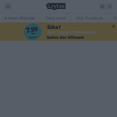
Karas Ukrainoje
Žalioji erdvė
Ačiū, Prezidente
E