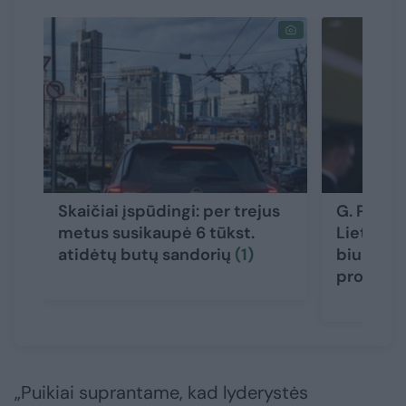
Skaičiai įspūdingi: per trejus
G. Paluc
metus susikaupė 6 tūkst.
Lietuvos
atidėtų butų sandorių
(1)
biurokra
problem
„Puikiai suprantame, kad lyderystės