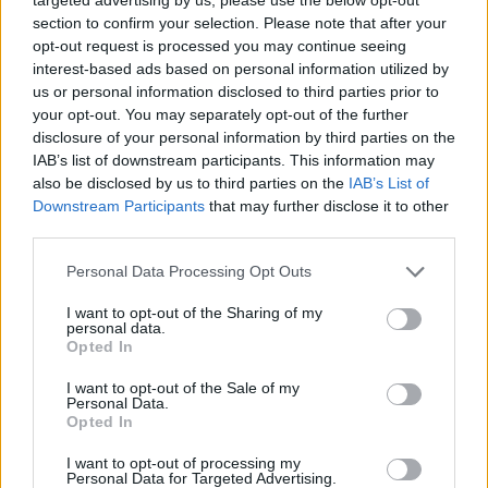
section to confirm your selection. Please note that after your
institucijose, kuris neleidžia greičiau priimti
opt-out request is processed you may continue seeing
sprendimų ir žmonės mėnesių mėnesiais
interest-based ads based on personal information utilized by
us or personal information disclosed to third parties prior to
negali išspręsti elementarių dalykų“, –
your opt-out. You may separately opt-out of the further
žurnalistams kalbėjo premjeras.
disclosure of your personal information by third parties on the
IAB’s list of downstream participants. This information may
also be disclosed by us to third parties on the
IAB’s List of
Komisiją sudarys 8 nevyriausybinių
Downstream Participants
that may further disclose it to other
third parties.
organizacijų ir tiek pat valstybės institucijų
atstovų – pariteto principą jau anksčiau
Personal Data Processing Opt Outs
diskutuojant apie tokios komisijos veikimą
I want to opt-out of the Sharing of my
pasiūlė verslo organizacijos.
personal data.
Opted In
I want to opt-out of the Sale of my
Biurokratijos mažinimu užsiimančiai komisijai
Personal Data.
Opted In
vadovaus Vyriausybės kancleris, ją sudarys
I want to opt-out of processing my
pirmininko pavaduotojas, deleguotas
Personal Data for Targeted Advertising.