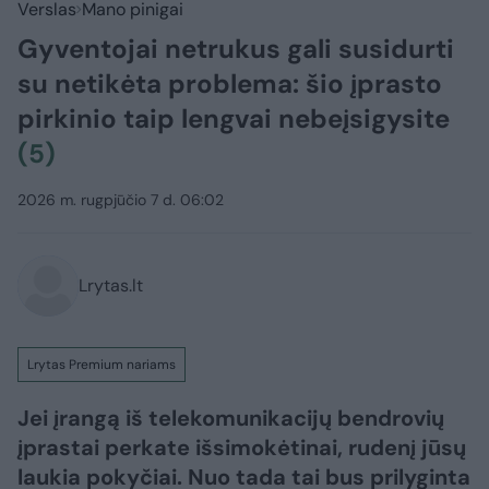
Verslas
Mano pinigai
Gyventojai netrukus gali susidurti
su netikėta problema: šio įprasto
pirkinio taip lengvai nebeįsigysite
(5)
2026 m. rugpjūčio 7 d. 06:02
Lrytas.lt
Lrytas Premium nariams
Jei įrangą iš telekomunikacijų bendrovių
įprastai perkate išsimokėtinai, rudenį jūsų
laukia pokyčiai. Nuo tada tai bus prilyginta