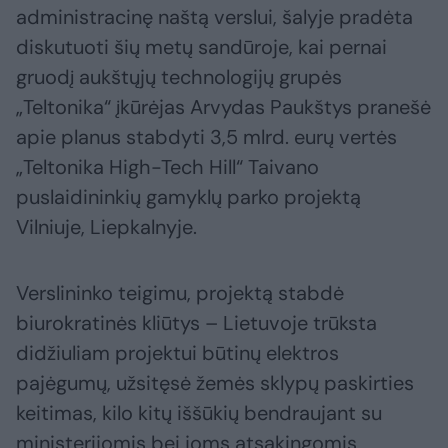
administracinę naštą verslui, šalyje pradėta
diskutuoti šių metų sandūroje, kai pernai
gruodį aukštųjų technologijų grupės
„Teltonika“ įkūrėjas Arvydas Paukštys pranešė
apie planus stabdyti 3,5 mlrd. eurų vertės
„Teltonika High-Tech Hill“ Taivano
puslaidininkių gamyklų parko projektą
Vilniuje, Liepkalnyje.
Verslininko teigimu, projektą stabdė
biurokratinės kliūtys – Lietuvoje trūksta
didžiuliam projektui būtinų elektros
pajėgumų, užsitęsė žemės sklypų paskirties
keitimas, kilo kitų iššūkių bendraujant su
ministerijomis bei joms atsakingomis