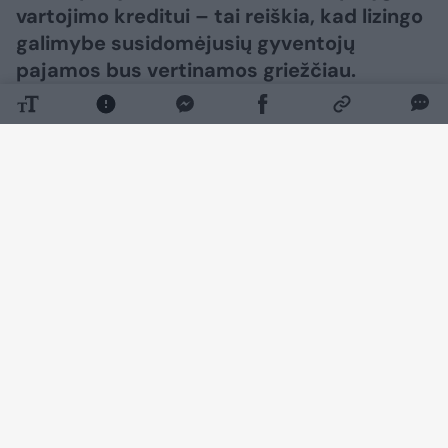
vartojimo kreditui – tai reiškia, kad lizingo
galimybe susidomėjusių gyventojų
pajamos bus vertinamos griežčiau.
Daugiau nuotraukų (7)
Jau šių metų lapkričio 20 d. įsigalios nauja