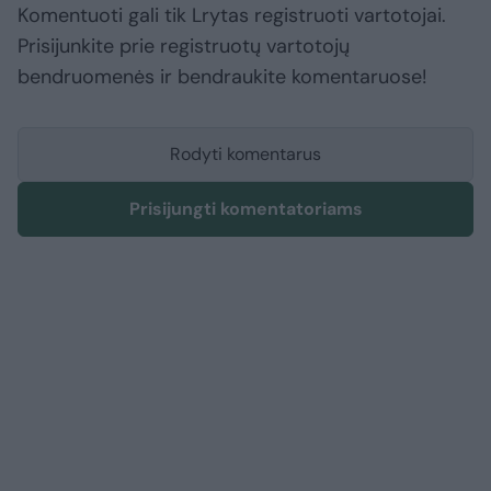
Komentuoti gali tik Lrytas registruoti vartotojai.
Prisijunkite prie registruotų vartotojų
bendruomenės ir bendraukite komentaruose!
Rodyti komentarus
Prisijungti komentatoriams