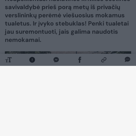
savivaldybė prieš porą metų iš privačių
verslininkų perėmė viešuosius mokamus
tualetus. Ir įvyko stebuklas! Penki tualetai
jau suremontuoti, jais galima naudotis
nemokamai.
Daugiau nuotraukų (12)