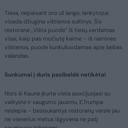
Tiesa, nepaisant oro už lango, lankytojus
visada džiugina vištienos sultinys. Šis
restorane „Višta puode“ iš tiesų verdamas
visai, kaip pas močiutę kaime – iš naminės
vištienos, puode kunkuliuodamas apie šešias
valandas.
Sunkumai į duris pasibeldė netikėtai
Nors ši Kaune įkurta vieta asocijuojasi su
vaikyste ir saugumo jausmu, E.Trumpa
neslepia – besisukantys restoranų versle jau
ne vienerius metus išgyvena ne patį
saugiausią laikotarpį.