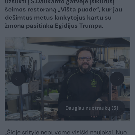
užsukti į S.Daukanto gatvėje įsikūrusį
šeimos restoraną „Višta puode“, kur jau
dešimtus metus lankytojus kartu su
žmona pasitinka Egidijus Trumpa.
Daugiau nuotraukų (5)
„Šioje srityje nebuvome visiški naujokai. Nuo