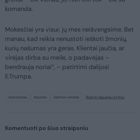
komanda.
Mokesčiai yra visur, jų mes neišvengsime. Bet
manau, kad reikia nenustoti ieškoti žmonių,
kurių našumas yra geras. Klientai jaučia, ar
virėjas dirba su meile, o padavėjas –
bendrauja noriai“, – patirtimi dalijosi
E.Trumpa.
restoranas
Kaunas
šeimos verslas
Rodyti daugiau žymių
Komentuoti po šiuo straipsniu