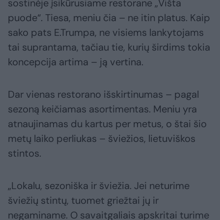
sostinėje įsikūrusiame restorane „Višta
puode“. Tiesa, meniu čia – ne itin platus. Kaip
sako pats E.Trumpa, ne visiems lankytojams
tai suprantama, tačiau tie, kurių širdims tokia
koncepcija artima – ją vertina.
Dar vienas restorano išskirtinumas – pagal
sezoną keičiamas asortimentas. Meniu yra
atnaujinamas du kartus per metus, o štai šio
metų laiko perliukas – šviežios, lietuviškos
stintos.
„Lokalu, sezoniška ir šviežia. Jei neturime
šviežių stintų, tuomet griežtai jų ir
negaminame. O savaitgaliais apskritai turime