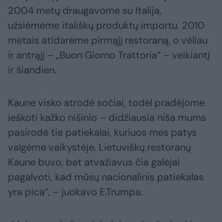
2004 metų draugavome su Italija,
užsiėmėme itališkų produktų importu. 2010
metais atidarėme pirmąjį restoraną, o vėliau
ir antrąjį – „Buon Giorno Trattoria“ – veikiantį
ir šiandien.
Kaune visko atrodė sočiai, todėl pradėjome
ieškoti kažko nišinio – didžiausia niša mums
pasirodė tie patiekalai, kuriuos mes patys
valgėme vaikystėje. Lietuviškų restoranų
Kaune buvo, bet atvažiavus čia galėjai
pagalvoti, kad mūsų nacionalinis patiekalas
yra pica“, – juokavo E.Trumpa.