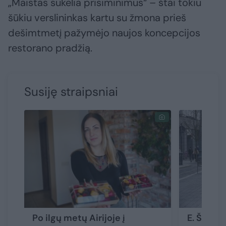
„Maistas sukelia prisiminimus“ – štai tokiu
šūkiu verslininkas kartu su žmona prieš
dešimtmetį pažymėjo naujos koncepcijos
restorano pradžią.
Susiję straipsniai
Po ilgų metų Airijoje į
E. Šiška