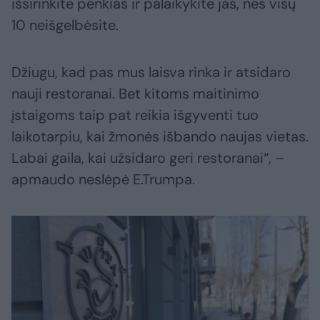
išsirinkite penkias ir palaikykite jas, nes visų
10 neišgelbėsite.
Džiugu, kad pas mus laisva rinka ir atsidaro
nauji restoranai. Bet kitoms maitinimo
įstaigoms taip pat reikia išgyventi tuo
laikotarpiu, kai žmonės išbando naujas vietas.
Labai gaila, kai užsidaro geri restoranai“, –
apmaudo neslėpė E.Trumpa.