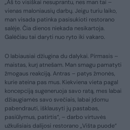
„Aš to visiškai nesuprantu, nes man tai –
vienas maloniausių darbų. Jeigu turiu laiko,
man visada patinka pasisukioti restorano
salėje. Čia dienos niekada nesikartoja.
Galėčiau tai daryti nuo ryto iki vakaro.
O labiausiai džiugina du dalykai. Pirmasis –
maistas, kurį atnešam. Man smagu pamatyti
žmogaus reakciją. Antras – patys žmonės,
kurie ateina pas mus. Kiekviena vieta pagal
koncepciją sugeneruoja savo ratą, mes labai
džiaugiamės savo svečiais, labai įdomu
pabendrauti, išklausyti jų pastabas,
pasiūlymus, patirtis“, – darbo virtuvės
užkulisiais dalijosi restorano „Višta puode“