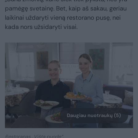
pamėgę svetainę. Bet, kaip aš sakau, geriau
laikinai uždaryti vieną restorano pusę, nei
kada nors užsidaryti visai.
Daugiau nuotraukų (5)
Restoranas „Višta puode“.