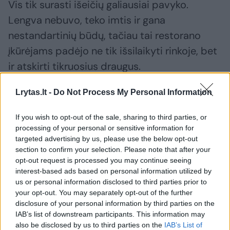
Vis tik surasti išeičių galiausiai pavyko.
Lengva nebuvo, teko imtis ir gana
nestandartinių būdų, tačiau tai restorano
įkūrėjams padėjo ne tik išsilaikyti rinkoje, bet
ir atskirti tikruosius draugus.
Lrytas.lt -
Do Not Process My Personal Information
„Buvome susikūrę specialų elektroninį paštą,
iš kurio, prašydami sumažinti skolas,
If you wish to opt-out of the sale, sharing to third parties, or
processing of your personal or sensitive information for
siuntėme laiškus visiems tiekėjams. Buvo
targeted advertising by us, please use the below opt-out
labai įdomi patirtis. Kaip sako, draugą
section to confirm your selection. Please note that after your
nelaimėje pažinsi – pamatėme, kas yra kas.
opt-out request is processed you may continue seeing
interest-based ads based on personal information utilized by
us or personal information disclosed to third parties prior to
your opt-out. You may separately opt-out of the further
Įsivaizduokite, turime tiekėją, iš kurio per kelis
disclosure of your personal information by third parties on the
metus mes nuperkame prekių už 200 tūkst.
IAB’s list of downstream participants. This information may
eurų. Jam esame skolingi tūkstantį eurų ir
also be disclosed by us to third parties on the
IAB’s List of