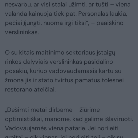
nesvarbu, ar visi stalai užimti, ar tušti – viena
valanda kainuoja tiek pat. Personalas laukia,
pečiai įjungti, nuoma irgi tiksi“, – paaiškino
verslininkas.
O su kitais maitinimo sektoriaus įstaigų
rinkos dalyviais verslininkas pasidalino
posakiu, kuriuo vadovaudamasis kartu su
žmona jis ir stato tvirtus pamatus tolesnei
restorano ateičiai.
„Dešimti metai dirbame – žiūrime
optimistiškai, manome, kad galime išlaviruoti.
Vadovaujamės viena patarle. Jei nori eiti
greitai – eik vienas, jei nori eiti toli – eik su