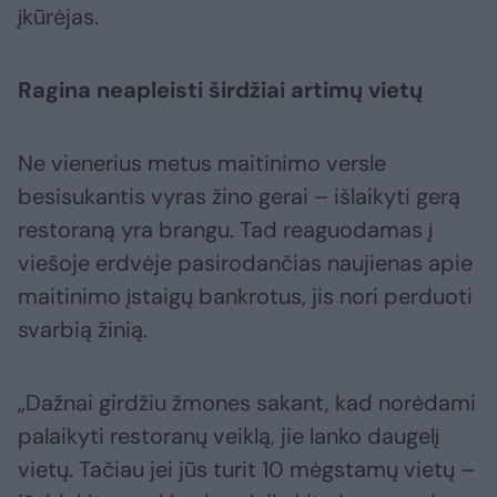
įkūrėjas.
Ragina neapleisti širdžiai artimų vietų
Ne vienerius metus maitinimo versle
besisukantis vyras žino gerai – išlaikyti gerą
restoraną yra brangu. Tad reaguodamas į
viešoje erdvėje pasirodančias naujienas apie
maitinimo įstaigų bankrotus, jis nori perduoti
svarbią žinią.
„Dažnai girdžiu žmones sakant, kad norėdami
palaikyti restoranų veiklą, jie lanko daugelį
vietų. Tačiau jei jūs turit 10 mėgstamų vietų –