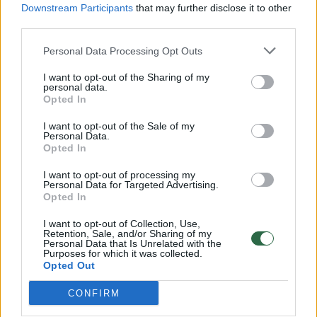
Downstream Participants
that may further disclose it to other
prašome atleisti nuo pusės sumos. Tų, kurie
third parties.
padėjo, buvo vienetai. Tų, kurie išdėjo į šuns
Personal Data Processing Opt Outs
dienas ir auklėjo, buvo daugiau“, – sakė
šeimos restorano įkūrėjas.
I want to opt-out of the Sharing of my
personal data.
Opted In
Laviruoja keisdamas darbo laiką
I want to opt-out of the Sale of my
Personal Data.
Opted In
Kalbėdamas apie išlaidas, kurias maitinimo
I want to opt-out of processing my
Personal Data for Targeted Advertising.
įstaigoms tenka padengti šiomis dienomis,
Opted In
E.Trumpa sako atvirai – didžiausią dalį išlaidų
I want to opt-out of Collection, Use,
Retention, Sale, and/or Sharing of my
sudaro būtent darbo užmokestis. Tuo metu
Personal Data that Is Unrelated with the
Purposes for which it was collected.
darbo našumas, kaip pastebi verslininkas, yra
Opted Out
pakankamai mažas.
CONFIRM