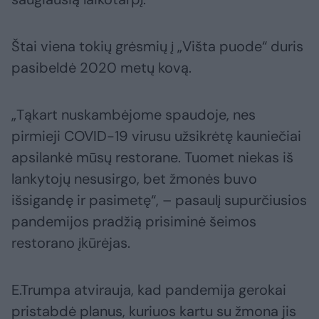
Štai viena tokių grėsmių į „Višta puode“ duris
pasibeldė 2020 metų kovą.
„Tąkart nuskambėjome spaudoje, nes
pirmieji COVID-19 virusu užsikrėtę kauniečiai
apsilankė mūsų restorane. Tuomet niekas iš
lankytojų nesusirgo, bet žmonės buvo
išsigandę ir pasimetę“, – pasaulį supurčiusios
pandemijos pradžią prisiminė šeimos
restorano įkūrėjas.
E.Trumpa atvirauja, kad pandemija gerokai
pristabdė planus, kuriuos kartu su žmona jis