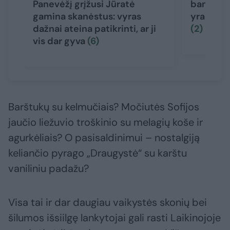
Panevėžį grįžusi Jūratė
bankrotus
gamina skanėstus: vyras
yra daug
dažnai ateina patikrinti, ar ji
(2)
vis dar gyva
(6)
Barštukų su kelmučiais? Močiutės Sofijos
jaučio liežuvio troškinio su melagių koše ir
agurkėliais? O pasisaldinimui – nostalgiją
keliančio pyrago „Draugystė“ su karštu
vaniliniu padažu?
Visa tai ir dar daugiau vaikystės skonių bei
šilumos išsiilgę lankytojai gali rasti Laikinojoje