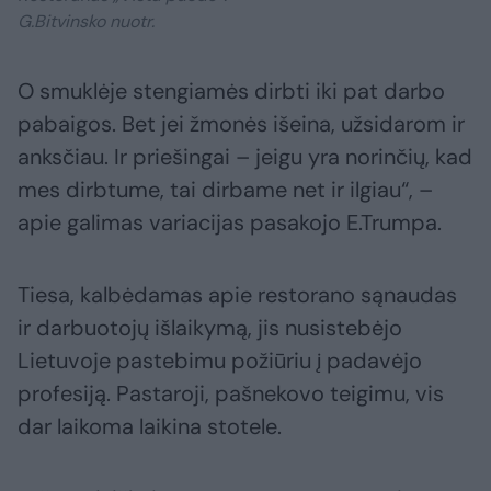
G.Bitvinsko nuotr.
O smuklėje stengiamės dirbti iki pat darbo
pabaigos. Bet jei žmonės išeina, užsidarom ir
anksčiau. Ir priešingai – jeigu yra norinčių, kad
mes dirbtume, tai dirbame net ir ilgiau“, –
apie galimas variacijas pasakojo E.Trumpa.
Tiesa, kalbėdamas apie restorano sąnaudas
ir darbuotojų išlaikymą, jis nusistebėjo
Lietuvoje pastebimu požiūriu į padavėjo
profesiją. Pastaroji, pašnekovo teigimu, vis
dar laikoma laikina stotele.