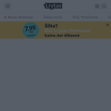
Karas Ukrainoje
Žalioji erdvė
Ačiū, Prezidente
E