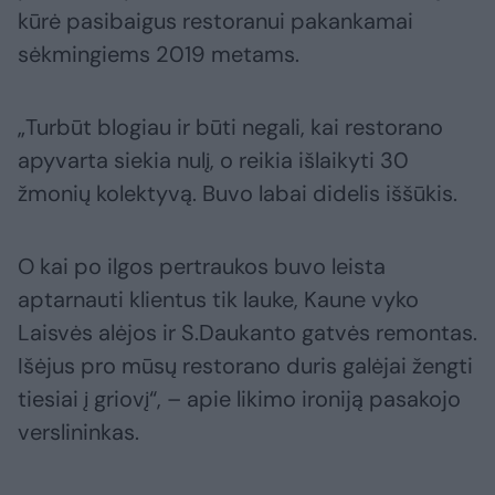
kūrė pasibaigus restoranui pakankamai
sėkmingiems 2019 metams.
„Turbūt blogiau ir būti negali, kai restorano
apyvarta siekia nulį, o reikia išlaikyti 30
žmonių kolektyvą. Buvo labai didelis iššūkis.
O kai po ilgos pertraukos buvo leista
aptarnauti klientus tik lauke, Kaune vyko
Laisvės alėjos ir S.Daukanto gatvės remontas.
Išėjus pro mūsų restorano duris galėjai žengti
tiesiai į griovį“, – apie likimo ironiją pasakojo
verslininkas.