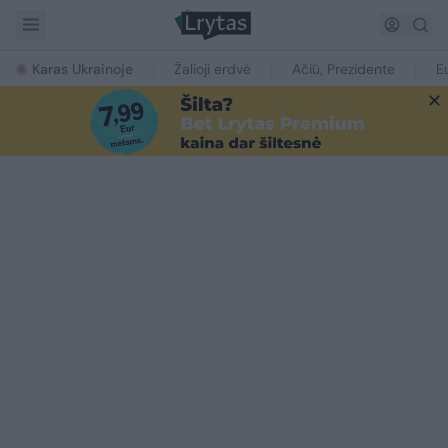
Karas Ukrainoje
Žalioji erdvė
Ačiū, Prezidente
E