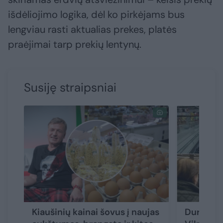
išdėliojimo logika, dėl ko pirkėjams bus
lengviau rasti aktualias prekes, platės
praėjimai tarp prekių lentynų.
Susiję straipsniai
Kiaušinių kainai šovus į naujas
Duris atv