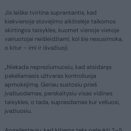
Jis laiške tvirtina suprantantis, kad
kiekvienoje stovėjimo aikštelėje taikomos
skirtingos taisyklės, kuomet vienoje vietoje
vairuotojai neišleidžiami, kol šie nesusimoka,
o kitur – imi ir išvažiuoji.
„Niekada nepreziumuosiu, kad atsidaręs
pakeliamasis užtvaras kontroliuoja
apmokėjimą. Geriau sustosiu prieš
įvažiuodamas, perskaitysiu visas vidines
taisykles, o tada, suprasdamas kur veliuosi,
įvažiuosiu.
Apgailestauju, kad kitiems teks palaukti 2–5