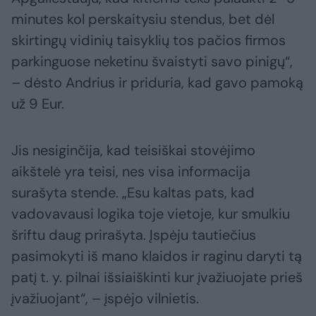
minutes kol perskaitysiu stendus, bet dėl
skirtingų vidinių taisyklių tos pačios firmos
parkinguose neketinu švaistyti savo pinigų“,
– dėsto Andrius ir priduria, kad gavo pamoką
už 9 Eur.
Jis nesiginčija, kad teisiškai stovėjimo
aikštelė yra teisi, nes visa informacija
surašyta stende. „Esu kaltas pats, kad
vadovavausi logika toje vietoje, kur smulkiu
šriftu daug prirašyta. Įspėju tautiečius
pasimokyti iš mano klaidos ir raginu daryti tą
patį t. y. pilnai išsiaiškinti kur įvažiuojate prieš
įvažiuojant“, – įspėjo vilnietis.