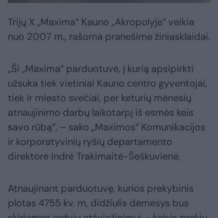
Trijų X „Maxima“ Kauno „Akropolyje“ veikia
nuo 2007 m., rašoma pranešime žiniasklaidai.
„Ši „Maxima“ parduotuvė, į kurią apsipirkti
užsuka tiek vietiniai Kauno centro gyventojai,
tiek ir miesto svečiai, per keturių mėnesių
atnaujinimo darbų laikotarpį iš esmės keis
savo rūbą“, – sako „Maximos“ Komunikacijos
ir korporatyvinių ryšių departamento
direktorė Indrė Trakimaitė-Šeškuvienė.
Atnaujinant parduotuvę, kurios prekybinis
plotas 4755 kv. m, didžiulis dėmesys bus
skiriamas erdvių atšviežinimui – keisis prekių