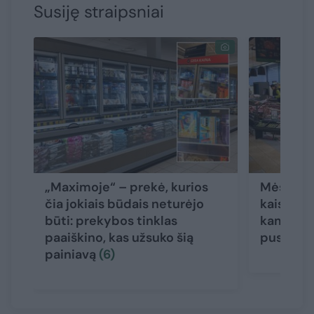
Susiję straipsniai
„Maximoje“ – prekė, kurios
Mėsėdžių
čia jokiais būdais neturėjo
kaista ka
būti: prekybos tinklas
kam ruoš
paaiškino, kas užsuko šią
pusmetį
painiavą
(6)