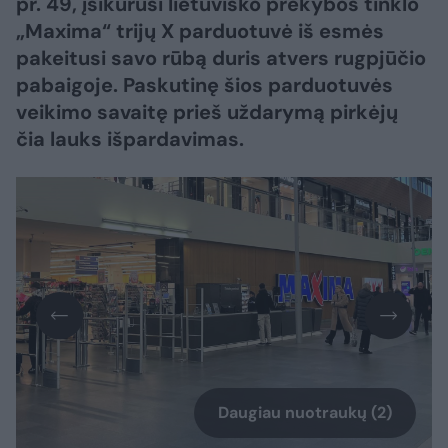
pr. 49, įsikūrusi lietuviško prekybos tinklo
„Maxima“ trijų X parduotuvė iš esmės
pakeitusi savo rūbą duris atvers rugpjūčio
pabaigoje. Paskutinę šios parduotuvės
veikimo savaitę prieš uždarymą pirkėjų
čia lauks išpardavimas.
Daugiau nuotraukų (2)