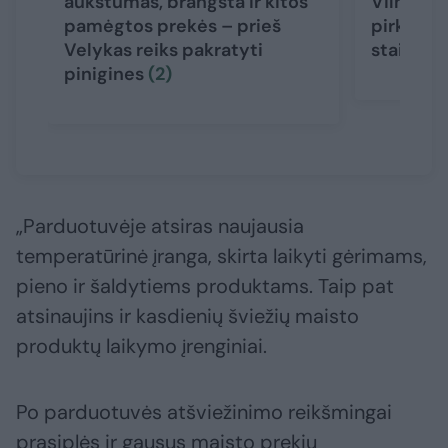
aukštumas, brangsta ir kitos
Vilniaus
pamėgtos prekės – prieš
pirkėjų 
Velykas reiks pakratyti
staigme
pinigines
(2)
„Parduotuvėje atsiras naujausia
temperatūrinė įranga, skirta laikyti gėrimams,
pieno ir šaldytiems produktams. Taip pat
atsinaujins ir kasdienių šviežių maisto
produktų laikymo įrenginiai.
Po parduotuvės atšviežinimo reikšmingai
prasiplės ir gausus maisto prekių