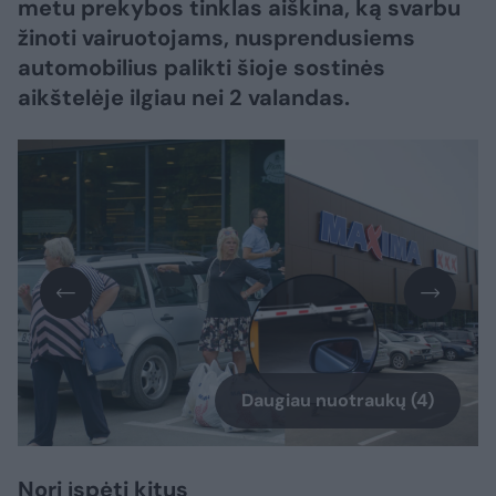
metu prekybos tinklas aiškina, ką svarbu
žinoti vairuotojams, nusprendusiems
automobilius palikti šioje sostinės
aikštelėje ilgiau nei 2 valandas.
Daugiau nuotraukų (4)
Nori įspėti kitus