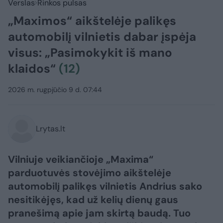
Verslas
Rinkos pulsas
„Maximos“ aikštelėje palikęs
automobilį vilnietis dabar įspėja
visus: „Pasimokykit iš mano
klaidos“
(12)
2026 m. rugpjūčio 9 d. 07:44
Lrytas.lt
Vilniuje veikiančioje „Maxima“
parduotuvės stovėjimo aikštelėje
automobilį palikęs vilnietis Andrius sako
nesitikėjęs, kad už kelių dienų gaus
pranešimą apie jam skirtą baudą. Tuo