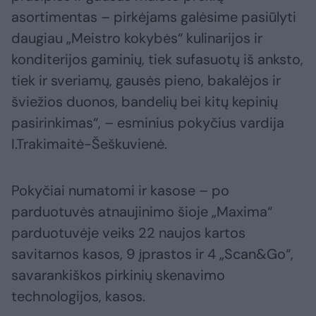
asortimentas – pirkėjams galėsime pasiūlyti
daugiau „Meistro kokybės“ kulinarijos ir
konditerijos gaminių, tiek sufasuotų iš anksto,
tiek ir sveriamų, gausės pieno, bakalėjos ir
šviežios duonos, bandelių bei kitų kepinių
pasirinkimas“, – esminius pokyčius vardija
I.Trakimaitė-Šeškuvienė.
Pokyčiai numatomi ir kasose – po
parduotuvės atnaujinimo šioje „Maxima“
parduotuvėje veiks 22 naujos kartos
savitarnos kasos, 9 įprastos ir 4 „Scan&Go“,
savarankiškos pirkinių skenavimo
technologijos, kasos.