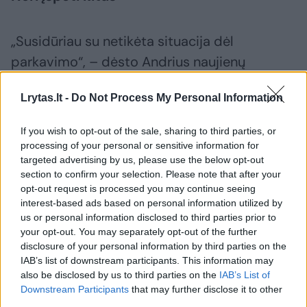
„Susidūriau su netikėta situacija dėl
parkavimo“, – dėsto Andrius naujienų
portalui
Lrytas
adresuotame laiške.
Lrytas.lt -
Do Not Process My Personal Information
Vyras tęsia, kad sostinėje, Mindaugo gatvėje
If you wish to opt-out of the sale, sharing to third parties, or
esančioje „Maxima“ antro aukšto stovėjimo
processing of your personal or sensitive information for
targeted advertising by us, please use the below opt-out
aikštelėje, jis buvo palikęs automobilį ilgiau
section to confirm your selection. Please note that after your
negu 2 valandoms. Pirmosios 2 stovėjimo
opt-out request is processed you may continue seeing
interest-based ads based on personal information utilized by
valandos yra nemokamos, o vėliau įsijungia
us or personal information disclosed to third parties prior to
mokamas tarifas – už 30 min tenka mokėti 3
your opt-out. You may separately opt-out of the further
disclosure of your personal information by third parties on the
Eur.
IAB’s list of downstream participants. This information may
also be disclosed by us to third parties on the
IAB’s List of
Downstream Participants
that may further disclose it to other
Išimtis deimantų rinkai: JAV superka
third parties.