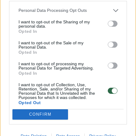
daugiau nei pusę pasaulio produkto, todėl
Personal Data Processing Opt Outs
muitų netaikys
I want to opt-out of the Sharing of my
personal data.
Opted In
I want to opt-out of the Sale of my
Personal Data.
Opted In
I want to opt-out of processing my
Personal Data for Targeted Advertising.
Opted In
I want to opt-out of Collection, Use,
Retention, Sale, and/or Sharing of my
Personal Data that Is Unrelated with the
Purposes for which it was collected.
Opted Out
Tačiau Andrių labiausiai nustebino tai, kad
CONFIRM
net ir nesumokėjus už stovėjimą, jam buvo
pakeltas automatinis užtvaras, leidęs
Data Deletion
Data Access
Privacy Policy