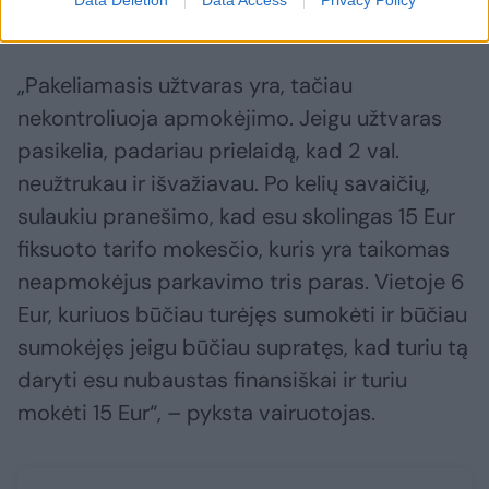
išvažiuoti iš aikštelės.
„Pakeliamasis užtvaras yra, tačiau
nekontroliuoja apmokėjimo. Jeigu užtvaras
pasikelia, padariau prielaidą, kad 2 val.
neužtrukau ir išvažiavau. Po kelių savaičių,
sulaukiu pranešimo, kad esu skolingas 15 Eur
fiksuoto tarifo mokesčio, kuris yra taikomas
neapmokėjus parkavimo tris paras. Vietoje 6
Eur, kuriuos būčiau turėjęs sumokėti ir būčiau
sumokėjęs jeigu būčiau supratęs, kad turiu tą
daryti esu nubaustas finansiškai ir turiu
mokėti 15 Eur“, – pyksta vairuotojas.