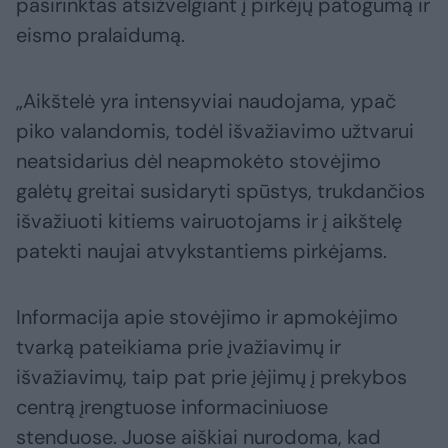
pasirinktas atsižvelgiant į pirkėjų patogumą ir
eismo pralaidumą.
„Aikštelė yra intensyviai naudojama, ypač
piko valandomis, todėl išvažiavimo užtvarui
neatsidarius dėl neapmokėto stovėjimo
galėtų greitai susidaryti spūstys, trukdančios
išvažiuoti kitiems vairuotojams ir į aikštelę
patekti naujai atvykstantiems pirkėjams.
Informacija apie stovėjimo ir apmokėjimo
tvarką pateikiama prie įvažiavimų ir
išvažiavimų, taip pat prie įėjimų į prekybos
centrą įrengtuose informaciniuose
stenduose. Juose aiškiai nurodoma, kad