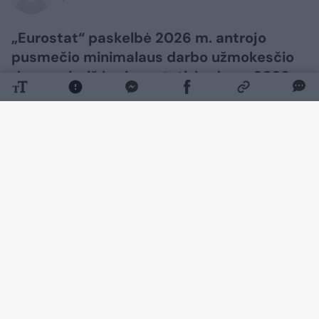
„Eurostat“ paskelbė 2026 m. antrojo
pusmečio minimalaus darbo užmokesčio
duomenis, iš kurių matyti, kad nuo 2026
m. sausio iki liepos tik aštuonios iš 29
Europos šalių padidino bruto minimalų
darbo užmokestį, o vartotojų infliacija
euro zonoje per tą patį šešių mėnesių
laikotarpį siekė 3,2 proc. Tai reiškia, kad
keliose šalyse, kuriose infliacija buvo ypač
didelė, minimalų darbo užmokestį
gaunantys darbuotojai realiai nukentėjo.