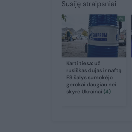
Susiję straipsniai
Karti tiesa: už
rusiškas dujas ir naftą
ES šalys sumokėjo
gerokai daugiau nei
skyrė Ukrainai
(4)