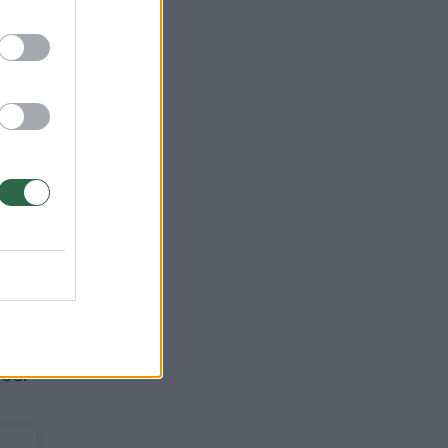
pie
imą,
kur
os.