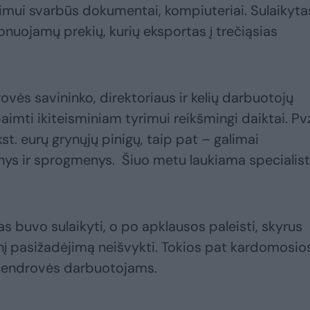
imui svarbūs dokumentai, kompiuteriai. Sulaikyta
ionuojamų prekių, kurių eksportas į trečiąsias
ovės savininko, direktoriaus ir kelių darbuotojų
imti ikiteisminiam tyrimui reikšmingi daiktai. Pvz
st. eurų grynųjų pinigų, taip pat – galimai
enys ir sprogmenys. Šiuo metu laukiama specialis
as buvo sulaikyti, o po apklausos paleisti, skyrus
į pasižadėjimą neišvykti. Tokios pat kardomosio
 bendrovės darbuotojams.