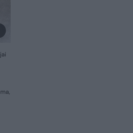
jai
oma,