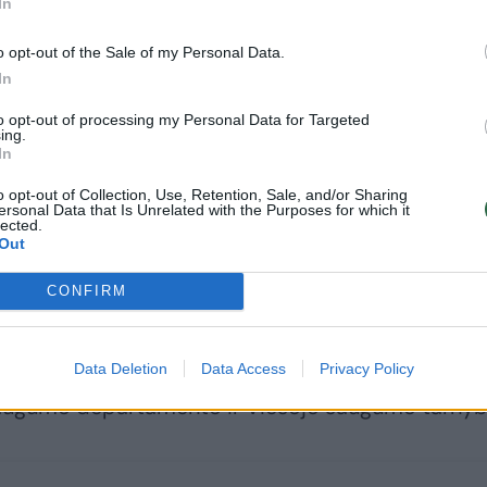
In
o opt-out of the Sale of my Personal Data.
In
to opt-out of processing my Personal Data for Targeted
ing.
In
ime galimai sankcionuojamų prekių vertė siekia a
o opt-out of Collection, Use, Retention, Sale, and/or Sharing
gūnai atlieka dokumentų analizę bei prekių vertin
ersonal Data that Is Unrelated with the Purposes for which it
lected.
aujos aplinkybės.
Out
CONFIRM
džio 10 d. popietę vienu metu atvyko į minėtos
ėliavimo patalpas, vadovų ir darbuotojų namus, 
Data Deletion
Data Access
Privacy Policy
talkino kolegos iš OLAF, Finansinių nusikaltimų
saugumo departamento ir Viešojo saugumo tarnyb