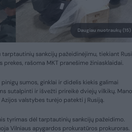
Daugiau nuotraukų (15)
arptautinių sankcijų pažeidinėjimu, tiekiant Rusi
as prekes, rašoma MKT pranešime žiniasklaidai.
inigų sumos, ginklai ir didelis kiekis galimai
 sutalpinti ir išvežti prireikė dviejų vilkikų. Man
Azijos valstybes turėjo patekti į Rusiją.
s tyrimas dėl tarptautinių sankcijų pažeidimo.
iuoja Vilniaus apygardos prokuratūros prokuroras.