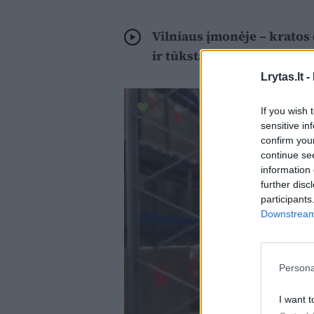
Vilniaus įmonėje – kratos
ir tūkstančiai grynųjų
Lrytas.lt -
If you wish 
sensitive in
confirm you
continue se
information 
further disc
participants
Downstream 
Persona
I want t