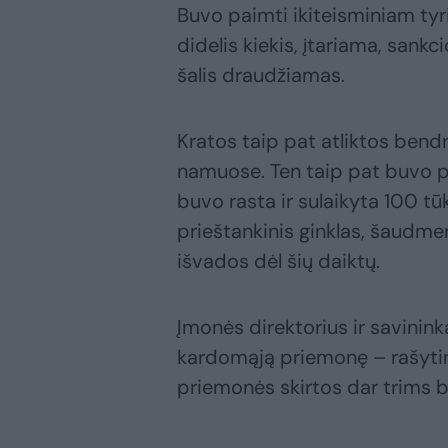
Buvo paimti ikiteisminiam tyr
didelis kiekis, įtariama, sankc
šalis draudžiamas.
Kratos taip pat atliktos bendr
namuose. Ten taip pat buvo pa
buvo rasta ir sulaikyta 100 tūk
prieštankinis ginklas, šaudm
išvados dėl šių daiktų.
Įmonės direktorius ir savinink
kardomąją priemonę – rašytin
priemonės skirtos dar trims