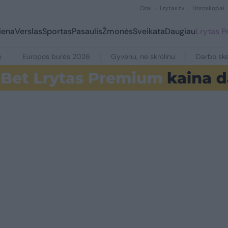
Orai
Lrytas.tv
Horoskopai
iena
Verslas
Sportas
Pasaulis
Žmonės
Sveikata
Daugiau
Lrytas 
e
Europos burės 2026
Gyvenu, ne skrolinu
Darbo ske