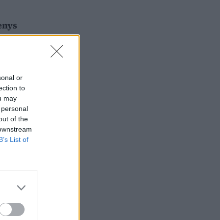
enys
sonal or
ection to
ou may
 personal
out of the
 downstream
B’s List of