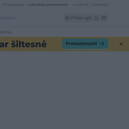
TV programa
Laikraščio prenumerata
Lrytas EN
Kontaktai
Premium
Prisijungti
lbimai