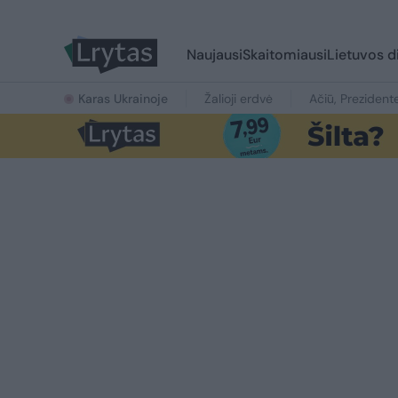
Naujausi
Skaitomiausi
Lietuvos d
Karas Ukrainoje
Žalioji erdvė
Ačiū, Prezident