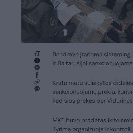
Bendrovė įtariama sistemingu t
ir Baltarusijai sankcionuojam
Kratų metu sulaikytos didelės p
sankcionuojamų prekių, kurioms
kad šios prekės per Vidurinės 
MKT buvo pradėtas ikiteismini
Tyrimą organizuoja ir kontrol