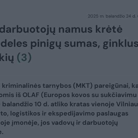
2025 m. balandžio 24 d.
s darbuotojų namus krėtė
ideles pinigų sumas, ginklus
ekių
(3)
 kriminalinės tarnybos (MKT) pareigūnai, k
omis iš OLAF (Europos kovos su sukčiavimu
 balandžio 10 d. atliko kratas vienoje Vilnia
to, logistikos ir ekspedijavimo paslaugas
ioje įmonėje, jos vadovų ir darbuotojų
.