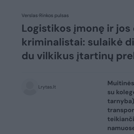
Verslas
Rinkos pulsas
Logistikos įmonę ir jo
kriminalistai: sulaikė d
du vilkikus įtartinų pr
Muitinės
Lrytas.lt
su koleg
tarnyba)
transpor
teikianč
namuose