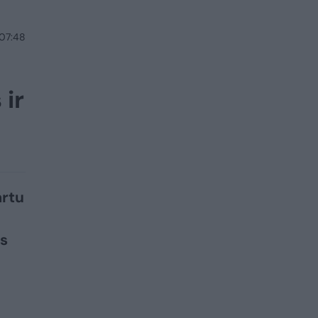
 07:48
 ir
artu
us