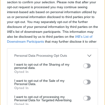
konservatorių pristatyta Vytauto Didžiojo
section to confirm your selection. Please note that after your
opt-out request is processed you may continue seeing
gynybinė linija. Pasak L. Kasčiūno, jos
interest-based ads based on personal information utilized by
įrengimas kainuotų apie 1 mlrd. eurų, o pati
us or personal information disclosed to third parties prior to
your opt-out. You may separately opt-out of the further
linija tęstųsi daugiau nei 100 km.
disclosure of your personal information by third parties on the
IAB’s list of downstream participants. This information may
also be disclosed by us to third parties on the
IAB’s List of
„Manau, kad 100–150 kilometrų“, – sakė
Downstream Participants
that may further disclose it to other
politikas.
third parties.
Personal Data Processing Opt Outs
– Pone Kasčiūnai, kaip atsirado Vytauto
I want to opt-out of the Sharing of my
Didžiojo gynybinės linijos idėja?
personal data.
Opted In
I want to opt-out of the Sale of my
– Noriu pasakyti, kad tai nėra idėja tuščiame
Personal Data.
Opted In
popieriaus lape. Aš, būdamas ministru,
pernai vasarą patvirtinau Lietuvos
I want to opt-out of processing my
Personal Data for Targeted Advertising.
kontrmobilumo strategiją. Ji integruojasi į
Opted In