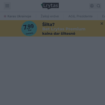
Karas Ukrainoje
Žalioji erdvė
Ačiū, Prezidente
E