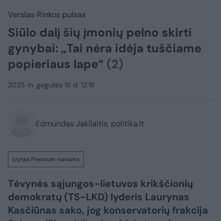
Verslas
Rinkos pulsas
Siūlo dalį šių įmonių pelno skirti
gynybai: „Tai nėra idėja tuščiame
popieriaus lape“
(2)
2025 m. gegužės 15 d. 12:18
Edmundas Jakilaitis, politika.lt
Lrytas Premium nariams
Tėvynės sąjungos-lietuvos krikščionių
demokratų (TS-LKD) lyderis Laurynas
Kasčiūnas sako, jog konservatorių frakcija