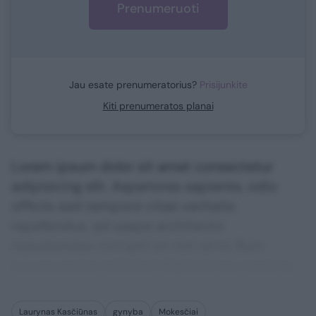
Prenumeruoti
Jau esate prenumeratorius?
Prisijunkite
Kiti prenumeratos planai
Lorem ipsum dolor sit amet consectetur
adipisicing elit. Asperiores sapiente, odio
officiis sed tempore vitae veritatis
repellendus, ad saepe architecto
repudiandae corrupti sit non error illum
consequuntur adipisci dignissimos maxime.
Laurynas Kasčiūnas
gynyba
Mokesčiai