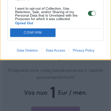
Baltijos šalių gynybos liniją ir dabar kartu
I want to opt-out of Collection, Use,
Retention, Sale, and/or Sharing of my
jungiasi su Lenkijos Rytų skydu. Žinoma, lenkų
Personal Data that Is Unrelated with the
Purposes for which it was collected.
projektas ambicingiausias, nors mes
Opted Out
praėjusią vasarą irgi ambicijos nestokojome.
CONFIRM
Data Deletion
Data Access
Privacy Policy
Norite skaityti toliau?
Prisijunkite prie mūsų bendruomenės ir tapkite
prenumeratoriumi
1
Vos nuo
Eur / mėn.