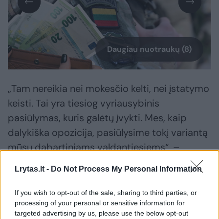
Daugiau nuotraukų (8)
„Tam nereikia nei mokesčio kelti, nei įstatymo
keisti. Tai yra tiesiog vyriausybinis
pasiūlymas, kuris galėtų įvykti. Mes, kaip
dalykiška opozicija, pasiūlysime tokį variantą
mūsų dabartiniams valdantiesiems“, –
pridūrė jis.
Lrytas.lt -
Do Not Process My Personal Information
Be to, politikas akcentavo, jog šalies saugumą
If you wish to opt-out of the sale, sharing to third parties, or
processing of your personal or sensitive information for
sustiprinti padėtų prieš kurį laiką
targeted advertising by us, please use the below opt-out