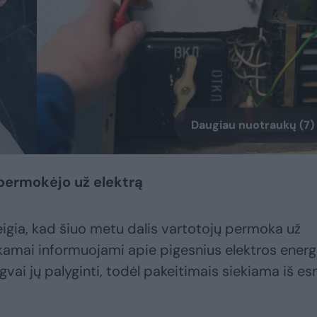
Daugiau nuotraukų (7)
 permokėjo už elektrą
teigia, kad šiuo metu dalis vartotojų permoka už
inkamai informuojami apie pigesnius elektros energ
ngvai jų palyginti, todėl pakeitimais siekiama iš e