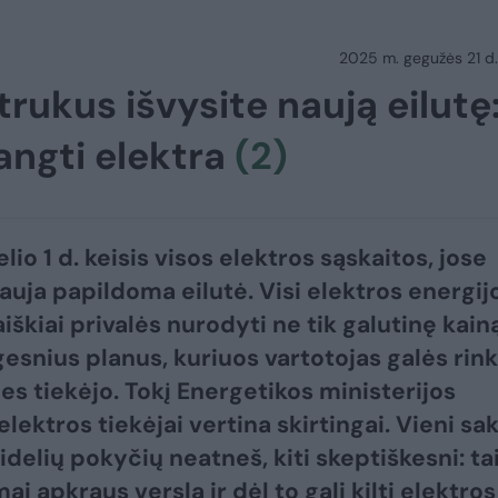
2025 m. gegužės 21 d.
rukus išvysite naują eilutę
rangti elektra
(2)
lio 1 d. keisis visos elektros sąskaitos, jose
nauja papildoma eilutė. Visi elektros energij
aiškiai privalės nurodyti ne tik galutinę kain
gesnius planus, kuriuos vartotojas galės rink
ies tiekėjo. Tokį Energetikos ministerijos
lektros tiekėjai vertina skirtingai. Vieni sak
idelių pokyčių neatneš, kiti skeptiškesni: ta
i apkraus verslą ir dėl to gali kilti elektros