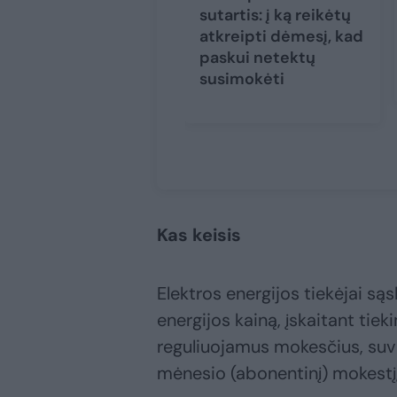
sutartis: į ką reikėtų
atkreipti dėmesį, kad
paskui netektų
susimokėti
Kas keisis
Elektros energijos tiekėjai sąs
energijos kainą, įskaitant ti
reguliuojamus mokesčius, suva
mėnesio (abonentinį) mokestį,