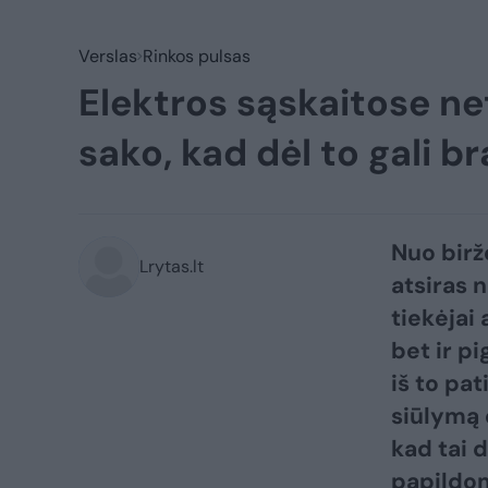
Verslas
Rinkos pulsas
Elektros sąskaitose net
sako, kad dėl to gali b
Nuo birže
Lrytas.lt
atsiras 
tiekėjai 
bet ir pi
iš to pat
siūlymą e
kad tai d
papildoma