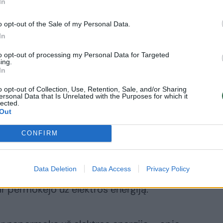
In
o opt-out of the Sale of my Personal Data.
In
to opt-out of processing my Personal Data for Targeted
ing.
In
o opt-out of Collection, Use, Retention, Sale, and/or Sharing
ersonal Data that Is Unrelated with the Purposes for which it
lected.
Out
CONFIRM
ikos reguliavimo tarybos kovo 5 d. skelbtais
Data Deletion
Data Access
Privacy Policy
lankiausio elektros energijos tiekimo plano, 87
dar permokėjo už elektros energiją.