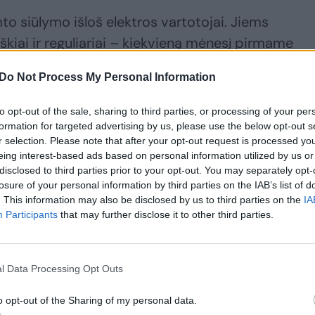
iimto siūlymo išloš elektros vartotojai. Jiems
škiai ir reguliariai – kiekvieną mėnesį pirmame
sitikinusi, jog tai padės vartotojams nepermokėti
Do Not Process My Personal Information
, pagerins vartotojų informavimą, paskatins dide
pigiausius ar labiausiai vartotojo poreikius
to opt-out of the sale, sharing to third parties, or processing of your per
suvartotą elektros energiją planus.
formation for targeted advertising by us, please use the below opt-out s
r selection. Please note that after your opt-out request is processed y
eing interest-based ads based on personal information utilized by us or
 bokšto stogas: liudininkai dalijasi filmuota medžia
disclosed to third parties prior to your opt-out. You may separately opt-
losure of your personal information by third parties on the IAB’s list of
. This information may also be disclosed by us to third parties on the
IA
Participants
that may further disclose it to other third parties.
l Data Processing Opt Outs
o opt-out of the Sharing of my personal data.