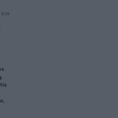
 12:29
:
os
ą,
tis
o,
i