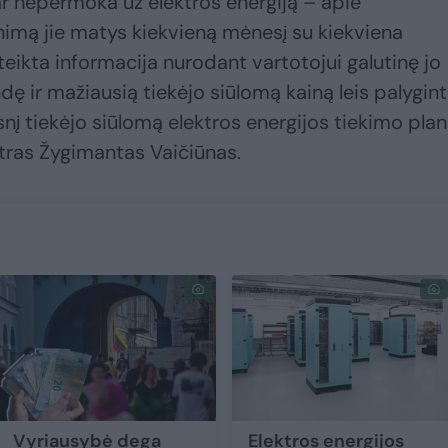
, ar nepermoka už elektros energiją – apie
imą jie matys kiekvieną mėnesį su kiekviena
eikta informacija nurodant vartotojui galutinę jo
ę ir mažiausią tiekėjo siūlomą kainą leis palygint
snį tiekėjo siūlomą elektros energijos tiekimo plan
tras Žygimantas Vaičiūnas.
Vyriausybė dega
Elektros energijos