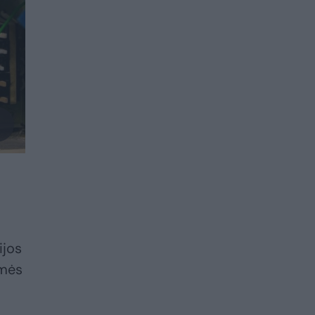
ijos
smės