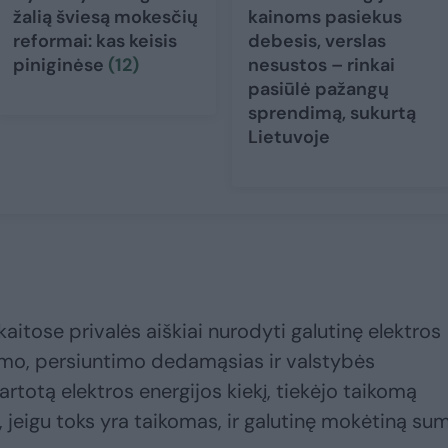
žalią šviesą mokesčių
kainoms pasiekus
reformai: kas keisis
debesis, verslas
piniginėse
(12)
nesustos – rinkai
pasiūlė pažangų
sprendimą, sukurtą
Lietuvoje
kaitose privalės aiškiai nurodyti galutinę elektros
ekimo, persiuntimo dedamąsias ir valstybės
rtotą elektros energijos kiekį, tiekėjo taikomą
 jeigu toks yra taikomas, ir galutinę mokėtiną sum