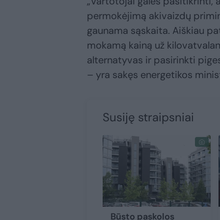
„Vartotojai galės pasitikrinti
permokėjimą akivaizdų primin
gaunama sąskaita. Aiškiau pat
mokamą kainą už kilovatvaland
alternatyvas ir pasirinkti pige
– yra sakęs energetikos minis
Susiję straipsniai
Būsto paskolos