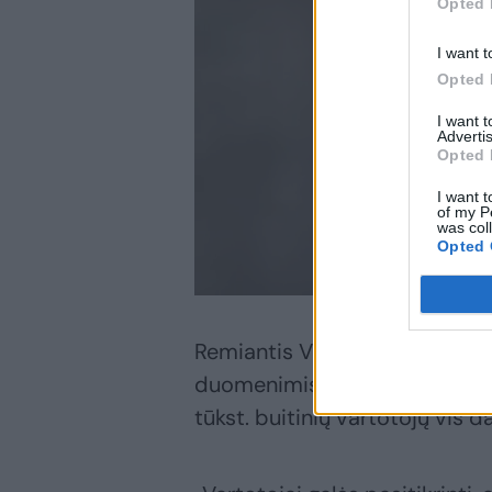
Opted 
I want t
Opted 
I want 
Advertis
Opted 
I want t
of my P
was col
Opted 
Remiantis Valstybinės energet
duomenimis, nepasirinkdami pa
tūkst. buitinių vartotojų vis 