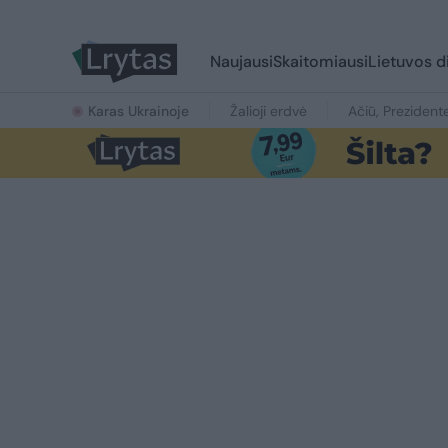
Naujausi
Skaitomiausi
Lietuvos d
Karas Ukrainoje
Žalioji erdvė
Ačiū, Prezident