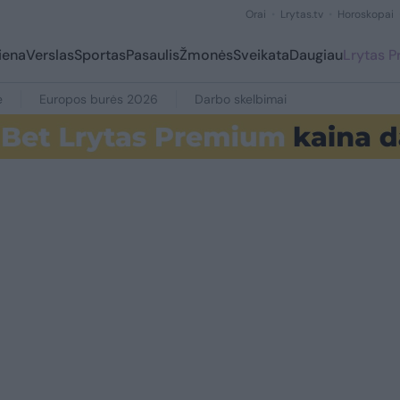
Orai
Lrytas.tv
Horoskopai
iena
Verslas
Sportas
Pasaulis
Žmonės
Sveikata
Daugiau
Lrytas 
e
Europos burės 2026
Darbo skelbimai