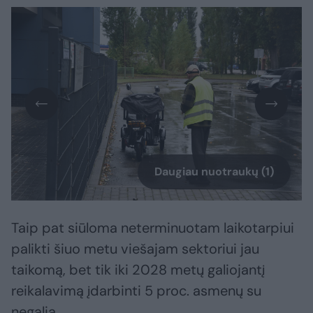
Daugiau nuotraukų (1)
Taip pat siūloma neterminuotam laikotarpiui
palikti šiuo metu viešajam sektoriui jau
taikomą, bet tik iki 2028 metų galiojantį
reikalavimą įdarbinti 5 proc. asmenų su
negalia.