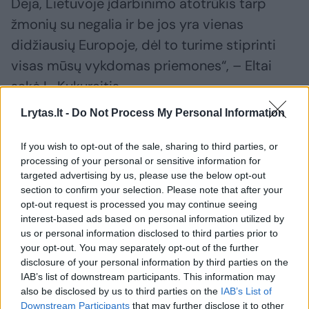
Deja, Lietuvoje įdarbinimo atotrūkis tarp
žmonių su negalia ir be jos yra vienas
didžiausių Europoje, dėl to turime stiprinti
visas mūsų vykdomas priemones“, – Eltai
sakė L. Kukuraitis.
Lrytas.lt -
Do Not Process My Personal Information
Jo nuomone, siūlomos rekomendacijos
If you wish to opt-out of the sale, sharing to third parties, or
privačioms įmonėms įdarbinti 5 proc.
processing of your personal or sensitive information for
asmenų su negalia paskatintų verslą
targeted advertising by us, please use the below opt-out
section to confirm your selection. Please note that after your
savanoriškai prisidėti prie jų įtraukimo į
opt-out request is processed you may continue seeing
darbo rinką, skatintų sąmoningumą visoje
interest-based ads based on personal information utilized by
darbo rinkoje, sukurtų prielaidas lygioms
us or personal information disclosed to third parties prior to
your opt-out. You may separately opt-out of the further
galimybėms bei diskriminacijos mažinimui.
disclosure of your personal information by third parties on the
Seimo Asmenų su negalia teisių komisijos
IAB’s list of downstream participants. This information may
also be disclosed by us to third parties on the
IAB’s List of
narys L. Kukuraitis taip pat akcentuoja, kad
Downstream Participants
that may further disclose it to other