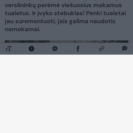
verslininkų perėmė viešuosius mokamus
tualetus. Ir įvyko stebuklas! Penki tualetai
jau suremontuoti, jais galima naudotis
nemokamai.
Daugiau nuotraukų (12)