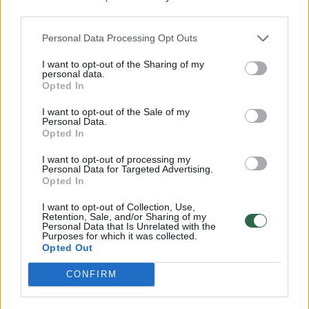
verslui siūloma nustatyti tik rekomendacijas,
third parties.
o ne privalomas kvotas.
Personal Data Processing Opt Outs
I want to opt-out of the Sharing of my
„Šiuo metu didžiausias dėmesys asmenų su
personal data.
Opted In
negalia teisių užtikrinime skiriamas viešajam
I want to opt-out of the Sale of my
sektoriui. Tačiau privačiam sektoriui taip pat
Personal Data.
Opted In
tenka socialinė atsakomybė užtikrinti lygias
galimybes visiems piliečiams, įskaitant
I want to opt-out of processing my
Personal Data for Targeted Advertising.
asmenis su negalia. Kuo daugiau asmenų su
Opted In
negalia dalyvaus darbo rinkoje, tuo greičiau
I want to opt-out of Collection, Use,
Retention, Sale, and/or Sharing of my
keisis visuomenės požiūris į jų galimybes bei
Personal Data that Is Unrelated with the
Purposes for which it was collected.
potencialą“, – sako L. Kukuraitis.
Opted Out
CONFIRM
Politikas atkreipia dėmesį į tai, kad daugelis
Europos Sąjungos (ES) šalių yra nustačiusios