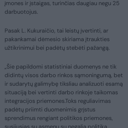
įmones ir įstaigas, turinčias daugiau negu 25
darbuotojus.
Pasak L. Kukuraičio, tai leistų įvertinti, ar
pakankamai dėmesio skiriama įtraukties
užtikrinimui bei padėtų stebėti pažangą.
„Šie papildomi statistiniai duomenys ne tik
didintų visos darbo rinkos sąmoningumą, bet
ir sudarytų galimybę tiksliau analizuoti esamą
situaciją bei vertinti darbo rinkoje taikomas
integracijos priemones.Toks reguliavimas
padėtų priimti duomenimis grįstus
sprendimus rengiant politikos priemones,
susijusias su asmenų su negalia politika,