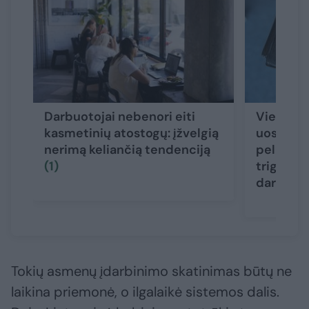
Darbuotojai nebenori eiti
Vieno di
kasmetinių atostogų: įžvelgią
uostamie
nerimą keliančią tendenciją
pelnas p
(1)
trigubai:
darbuot
Tokių asmenų įdarbinimo skatinimas būtų ne
laikina priemonė, o ilgalaikė sistemos dalis.