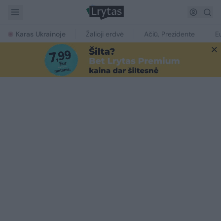
Karas Ukrainoje
Žalioji erdvė
Ačiū, Prezidente
E