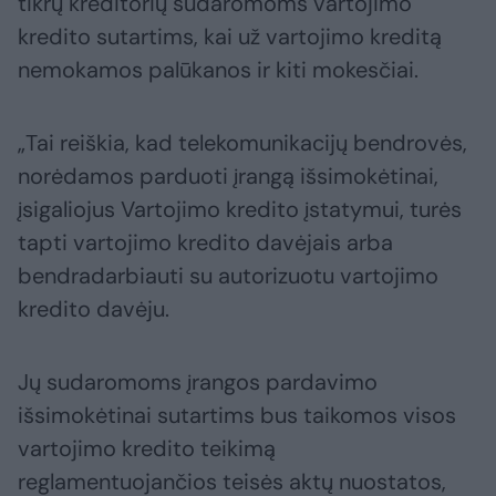
tikrų kreditorių sudaromoms vartojimo
kredito sutartims, kai už vartojimo kreditą
nemokamos palūkanos ir kiti mokesčiai.
„Tai reiškia, kad telekomunikacijų bendrovės,
norėdamos parduoti įrangą išsimokėtinai,
įsigaliojus Vartojimo kredito įstatymui, turės
tapti vartojimo kredito davėjais arba
bendradarbiauti su autorizuotu vartojimo
kredito davėju.
Jų sudaromoms įrangos pardavimo
išsimokėtinai sutartims bus taikomos visos
vartojimo kredito teikimą
reglamentuojančios teisės aktų nuostatos,