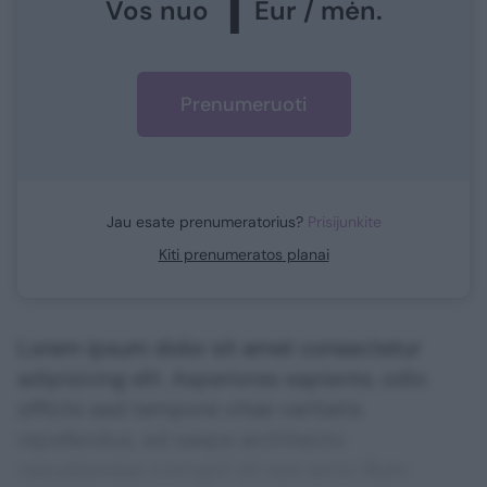
1
Vos nuo
Eur / mėn.
Prenumeruoti
Jau esate prenumeratorius?
Prisijunkite
Kiti prenumeratos planai
Lorem ipsum dolor sit amet consectetur
adipisicing elit. Asperiores sapiente, odio
officiis sed tempore vitae veritatis
repellendus, ad saepe architecto
repudiandae corrupti sit non error illum