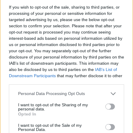
If you wish to opt-out of the sale, sharing to third parties, or
processing of your personal or sensitive information for
targeted advertising by us, please use the below opt-out
section to confirm your selection. Please note that after your
opt-out request is processed you may continue seeing
interest-based ads based on personal information utilized by
us or personal information disclosed to third parties prior to
your opt-out. You may separately opt-out of the further
disclosure of your personal information by third parties on the
Verslas
Mano pinigai
IAB’s list of downstream participants. This information may
also be disclosed by us to third parties on the
IAB’s List of
Gyventojai netrukus gali susidurti
Downstream Participants
that may further disclose it to other
su netikėta problema: šio įprasto
third parties.
pirkinio taip lengvai nebeįsigysite
Personal Data Processing Opt Outs
(4)
I want to opt-out of the Sharing of my
personal data.
2026 m. rugpjūčio 7 d. 06:02
Opted In
I want to opt-out of the Sale of my
Personal Data.