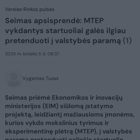
Verslas
Rinkos pulsas
Seimas apsisprendė: MTEP
vykdantys startuoliai galės ilgiau
pretenduoti į valstybės paramą
(1)
2025 m. birželio 5 d. 08:37
Vygantas Tuzas
Seimas priėmė Ekonomikos ir inovacijų
ministerijos (EIM) siūlomą įstatymo
projektą, leidžiantį mažiausioms įmonėms,
kurios vykdo mokslinius tyrimus ir
eksperimentinę plėtrą (MTEP), į valstybės
paramą pretenduoti galinčio startuolio