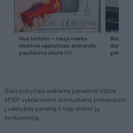
Nuo birželio – nauja tvarka
Būdas, k
elektros sąskaitose: atsiranda
darbuoto
papildoma eilutė
(4)
galėtų p
Šiais pokyčiais siekiama panaikinti kliūtis
MTEP vykdantiems startuoliams pretenduoti
į valstybės paramą ir taip didinti jų
konkurenciją.