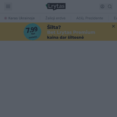
Karas Ukrainoje
Žalioji erdvė
Ačiū, Prezidente
E