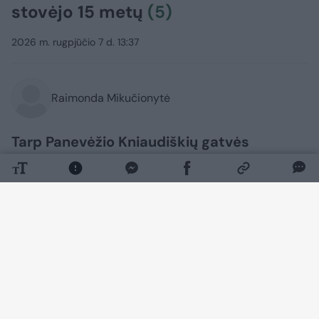
stovėjo 15 metų
(5)
2026 m. rugpjūčio 7 d. 13:37
Raimonda Mikučionytė
Tarp Panevėžio Kniaudiškių gatvės
daugiabučių parduodamas neįprastos
paskirties statinys. Naujo šeimininko
ieškoma buvusiam dujų reguliavimo
punktui, kurį dabartinis savininkas įsigijo
prieš maždaug 15 metų, tačiau savo planų
taip ir neįgyvendino. Tuo metu netoliese
esančiai buvusiai siurblinei jau
suteikiamas naujas gyvenimas – pastatas
remontuojamas, o jo savininkė neatmeta