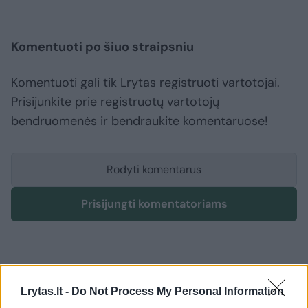
Komentuoti po šiuo straipsniu
Komentuoti gali tik Lrytas registruoti vartotojai.
Prisijunkite prie registruotų vartotojų
bendruomenės ir bendraukite komentaruose!
Rodyti komentarus
Prisijungti komentatoriams
Lrytas.lt -
Do Not Process My Personal Information