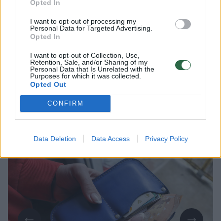
Opted In
Lrytas.lt
I want to opt-out of processing my
Personal Data for Targeted Advertising.
Opted In
Lrytas Premium nariams
I want to opt-out of Collection, Use,
Retention, Sale, and/or Sharing of my
Jei įrangą iš telekomunikacijų bendrovių
Personal Data that Is Unrelated with the
Purposes for which it was collected.
įprastai perkate išsimokėtinai, rudenį jūsų
Opted Out
laukia pokyčiai. Nuo tada tai bus prilyginta
CONFIRM
vartojimo kreditui – tai reiškia, kad lizingo
galimybe susidomėjusių gyventojų
pajamos bus vertinamos griežčiau.
Data Deletion
Data Access
Privacy Policy