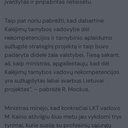
įvardytas ir pripažintas neteisėtu.
Taip pat noriu pabrėžti, kad dabartinė
Kalėjimų tarnybos vadovybė dėl
nekompetencijos ir tarnybinio aplaidumo
sužlugdė strateginį projektą ir taip buvo
padaryta didelė žala valstybei. Tiesą sakant,
aš, kaip ministras, apgailestauju, kad dėl
Kalėjimų tarnybos vadovų nekompetencijos
yra sužlugdytas labai svarbus Lietuvai
projektas“, – pabrėžė R. Mockus.
Ministras minėjo, kad konkrečiai LKT vadovo
M. Kairio atžvilgiu šiuo metu jau vykdomi trys
tyrimai, kurie susiję su profesinių sąjungų