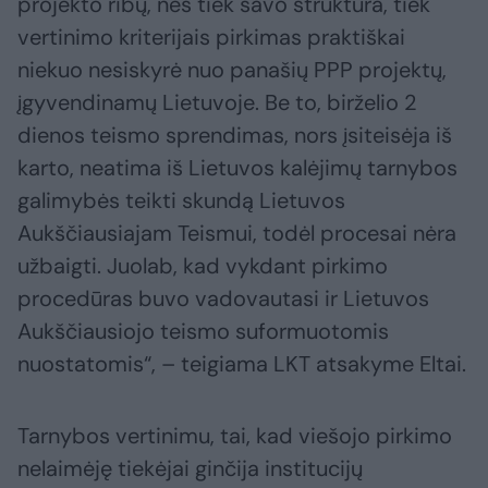
projekto ribų, nes tiek savo struktūra, tiek
vertinimo kriterijais pirkimas praktiškai
niekuo nesiskyrė nuo panašių PPP projektų,
įgyvendinamų Lietuvoje. Be to, birželio 2
dienos teismo sprendimas, nors įsiteisėja iš
karto, neatima iš Lietuvos kalėjimų tarnybos
galimybės teikti skundą Lietuvos
Aukščiausiajam Teismui, todėl procesai nėra
užbaigti. Juolab, kad vykdant pirkimo
procedūras buvo vadovautasi ir Lietuvos
Aukščiausiojo teismo suformuotomis
nuostatomis“, – teigiama LKT atsakyme Eltai.
Tarnybos vertinimu, tai, kad viešojo pirkimo
nelaimėję tiekėjai ginčija institucijų