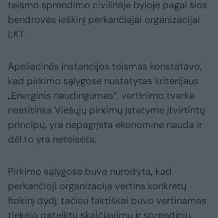
teismo sprendimo civilinėje byloje pagal šios
bendrovės ieškinį perkančiajai organizacijai
LKT.
Apeliacinės instancijos teismas konstatavo,
kad pirkimo sąlygose nustatytas kriterijaus
„Energinis naudingumas“, vertinimo tvarka
neatitinka Viešųjų pirkimų įstatyme įtvirtintų
principų, yra nepagrįsta ekonomine nauda ir
dėl to yra neteisėta.
Pirkimo sąlygose buvo nurodyta, kad
perkančioji organizacija vertins konkretų
fizikinį dydį, tačiau faktiškai buvo vertinamas
tiekėjo pateiktų skaičiavimų ir sprendinių