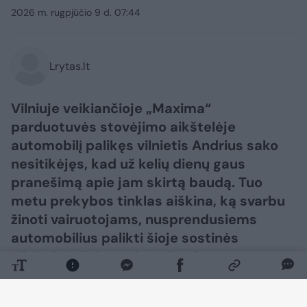
2026 m. rugpjūčio 9 d. 07:44
Lrytas.lt
Vilniuje veikiančioje „Maxima“
parduotuvės stovėjimo aikštelėje
automobilį palikęs vilnietis Andrius sako
nesitikėjęs, kad už kelių dienų gaus
pranešimą apie jam skirtą baudą. Tuo
metu prekybos tinklas aiškina, ką svarbu
žinoti vairuotojams, nusprendusiems
automobilius palikti šioje sostinės
aikštelėje ilgiau nei 2 valandas.