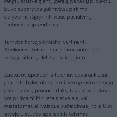
rengti, atsižvelgiant į gerąją panašių projektų,
buvo sudarytos galimybės pirkimo
dalyviams išgryninti visus pasiūlymų
techninius sprendinius.
Tarnyba kartojo kritiškai vertinanti
Apeliacinio teismo sprendimą nutraukti
viešąjį pirkimą dėl Šiaulių kalėjimo.
„Lietuvos apeliacinis teismas savarankiškai
praplėtė bylos ribas, o tai nėra įprasta viešųjų
pirkimų bylų proceso dalis, tokie sprendimai
yra priimami itin retais atvejais, kai
nustatomas akivaizdus pažeidimas, nors šiuo
atveju Lietuvos apeliacinis teismas