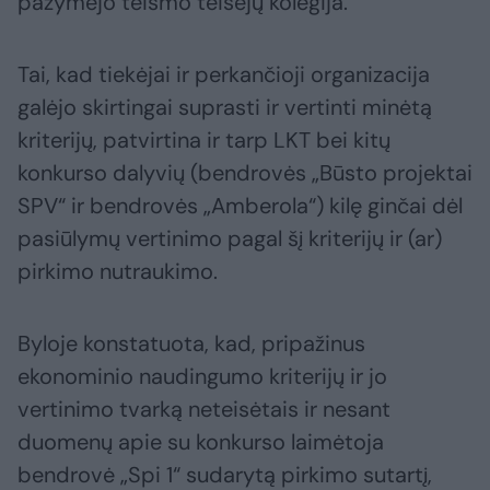
pažymėjo teismo teisėjų kolegija.
Tai, kad tiekėjai ir perkančioji organizacija
galėjo skirtingai suprasti ir vertinti minėtą
kriterijų, patvirtina ir tarp LKT bei kitų
konkurso dalyvių (bendrovės „Būsto projektai
SPV“ ir bendrovės „Amberola“) kilę ginčai dėl
pasiūlymų vertinimo pagal šį kriterijų ir (ar)
pirkimo nutraukimo.
Byloje konstatuota, kad, pripažinus
ekonominio naudingumo kriterijų ir jo
vertinimo tvarką neteisėtais ir nesant
duomenų apie su konkurso laimėtoja
bendrovė „Spi 1“ sudarytą pirkimo sutartį,