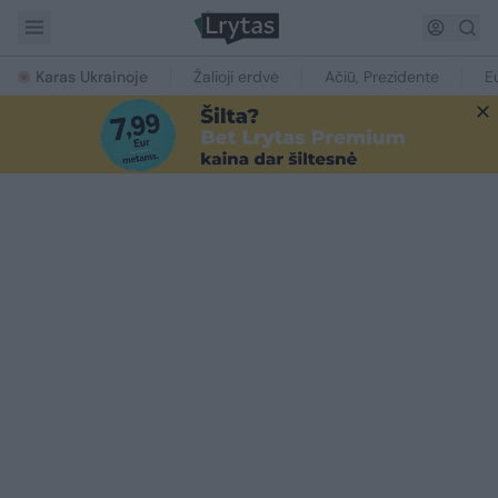
Karas Ukrainoje
Žalioji erdvė
Ačiū, Prezidente
E