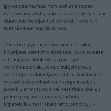
įgyvendinamumas, nors dokumentuose
nebuvo nustatyta, kaip bus vertinama, kokius
duomenis tiekėjas turi pateikti ir koks turi
būti šių duomenų tikslumas.
„Pirkimo sąlygose nenustačius detalios
kriterijaus vertinimo sistemos, buvo sukurta
situacija, kai konkretaus pasiūlymo
vertinimas priklauso nuo subjektyvaus
vertintojo požiūrio (pasirinktos skaičiavimo
metodikos), perkančiosios organizacijos
poreikių ar motyvų, o tai neatitinka viešųjų
pirkimų reglamentavime įtvirtintų
lygiateisiškumo ir skaidrumo principų“, –