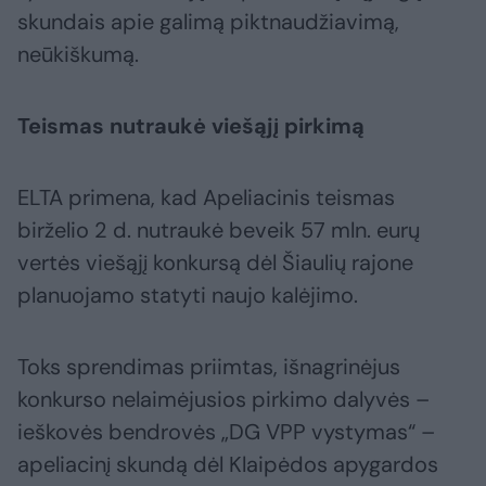
skundais apie galimą piktnaudžiavimą,
neūkiškumą.
Teismas nutraukė viešąjį pirkimą
ELTA primena, kad Apeliacinis teismas
birželio 2 d. nutraukė beveik 57 mln. eurų
vertės viešąjį konkursą dėl Šiaulių rajone
planuojamo statyti naujo kalėjimo.
Toks sprendimas priimtas, išnagrinėjus
konkurso nelaimėjusios pirkimo dalyvės –
ieškovės bendrovės „DG VPP vystymas“ –
apeliacinį skundą dėl Klaipėdos apygardos