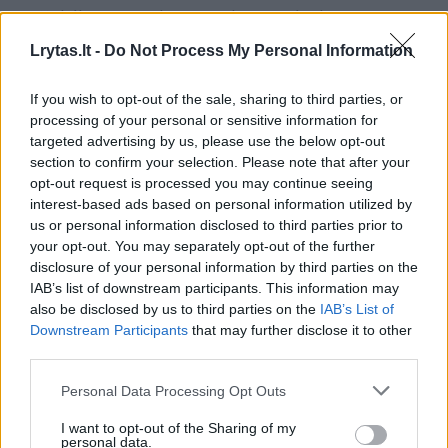
pažeidimo netgi nemėgino įrodyti“, –
teigiama LKT komentare.
Lrytas.lt -
Do Not Process My Personal Information
If you wish to opt-out of the sale, sharing to third parties, or
„Lietuvos kalėjimų tarnyba nesutinka, kad
processing of your personal or sensitive information for
pirkimo sąlygos yra neteisėtos“, – akcentuoja
targeted advertising by us, please use the below opt-out
section to confirm your selection. Please note that after your
tarnyba.
opt-out request is processed you may continue seeing
interest-based ads based on personal information utilized by
us or personal information disclosed to third parties prior to
Ministro kritika LKT vadovybei
your opt-out. You may separately opt-out of the further
disclosure of your personal information by third parties on the
IAB’s list of downstream participants. This information may
Apeliaciniam teismui nutraukus viešąjį
also be disclosed by us to third parties on the
IAB’s List of
Downstream Participants
that may further disclose it to other
pirkimą dėl Šiaulių kalėjimo statybų,
third parties.
teisingumo ministras R. Mockus tvirtino, kad
Personal Data Processing Opt Outs
sužlugo strateginis projektas ir dėl to
atsakomybę turi prisiimti LKT vadovybė.
I want to opt-out of the Sharing of my
personal data.