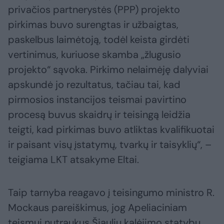
privačios partnerystės (PPP) projekto
pirkimas buvo surengtas ir užbaigtas,
paskelbus laimėtoją, todėl keista girdėti
vertinimus, kuriuose skamba „žlugusio
projekto“ sąvoka. Pirkimo nelaimėję dalyviai
apskundė jo rezultatus, tačiau tai, kad
pirmosios instancijos teismai pavirtino
procesą buvus skaidrų ir teisingą leidžia
teigti, kad pirkimas buvo atliktas kvalifikuotai
ir paisant visų įstatymų, tvarkų ir taisyklių“, –
teigiama LKT atsakyme Eltai.
Taip tarnyba reagavo į teisingumo ministro R.
Mockaus pareiškimus, jog Apeliaciniam
teismui nutraukus Šiaulių kalėjimo statybų