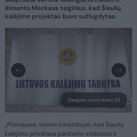
Rimanto Mockaus teiginius, kad Šiaulių
kalėjimo projektas buvo sužlugdytas.
Daugiau nuotraukų (1)
„Pirmiausia, turime konstatuoti, kad Šiaulių
kalėjimo privataus partnerio viešosios ir