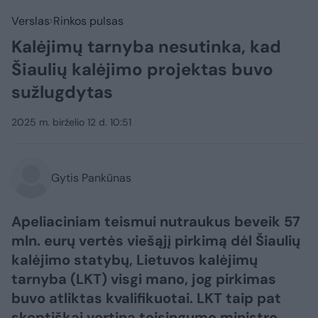
Verslas
Rinkos pulsas
Kalėjimų tarnyba nesutinka, kad
Šiaulių kalėjimo projektas buvo
sužlugdytas
2025 m. birželio 12 d. 10:51
Gytis Pankūnas
Apeliaciniam teismui nutraukus beveik 57
mln. eurų vertės viešąjį pirkimą dėl Šiaulių
kalėjimo statybų, Lietuvos kalėjimų
tarnyba (LKT) visgi mano, jog pirkimas
buvo atliktas kvalifikuotai. LKT taip pat
skeptiškai vertina teisingumo ministro