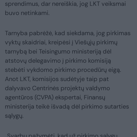
sprendimus, dar nereiškia, jog LKT veiksmai
buvo netinkami.
Tarnyba pabrėžė, kad siekdama, jog pirkimas
vyktų skaidriai, kreipėsi į Viešųjų pirkimų
tarnybą bei Teisingumo ministeriją dėl
atstovų delegavimo į pirkimo komisiją
stebėti vykdomo pirkimo procedūrų eigą.
Anot LKT, komisijos sudėtyje taip pat
dalyvavo Centrinės projektų valdymo
agentūros (CVPA) ekspertai, Finansų
ministerija teikė išvadą dėl pirkimo sutarties
sąlygų.
„Svarbu pažymėti, kad už pirkimo sąlygų