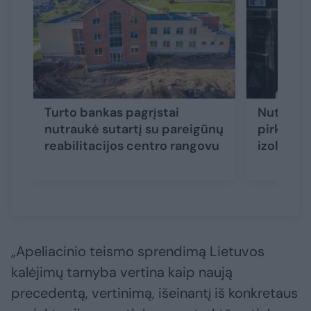
Turto bankas pagrįstai
Nutrauki
nutraukė sutartį su pareigūnų
pirkimas
reabilitacijos centro rangovu
izoliator
„Apeliacinio teismo sprendimą Lietuvos
kalėjimų tarnyba vertina kaip naują
precedentą, vertinimą, išeinantį iš konkretaus