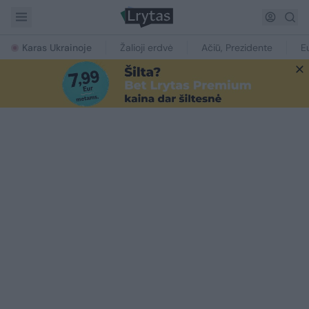
Karas Ukrainoje
Žalioji erdvė
Ačiū, Prezidente
E