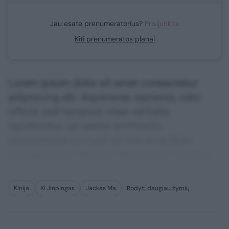
Jau esate prenumeratorius?
Prisijunkite
Kiti prenumeratos planai
Lorem ipsum dolor sit amet consectetur
adipisicing elit. Asperiores sapiente, odio
officiis sed tempore vitae veritatis
repellendus, ad saepe architecto
repudiandae corrupti sit non error illum
consequuntur adipisci dignissimos maxime.
Kinija
Xi Jinpingas
Jackas Ma
Rodyti daugiau žymių