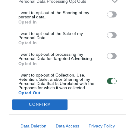
Personal Data Processing Opt Outs
I want to opt-out of the Sharing of my
personal data.
Opted In
I want to opt-out of the Sale of my
Personal Data.
Opted In
I want to opt-out of processing my
Personal Data for Targeted Advertising.
Opted In
Verslas
Rinkos pulsas
I want to opt-out of Collection, Use,
Kinijos komunistų partija net ir
Retention, Sale, and/or Sharing of my
Personal Data that Is Unrelated with the
milijardierius laiko po padu: „Jūs
Purposes for which it was collected.
Opted Out
turtėkite, bet nesikiškite!“
(1)
CONFIRM
2026 m. rugpjūčio 8 d. 13:19
Data Deletion
Data Access
Privacy Policy
Lrytas.lt