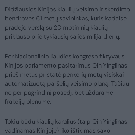
Didžiausios Kinijos kiaulių veisimo ir skerdimo
bendrovės 61 metų savininkas, kuris kadaise
pradėjo verslą su 20 motininių kiaulių,
priklauso prie tykiausių šalies milijardierių.
Per Nacionalinio liaudies kongreso fiktyvaus
Kinijos parlamento pasitarimus Qin Yinglinas
prieš metus pristatė penkerių metų visiškai
automatizuotą paršelių veisimo planą. Tačiau
ne per pagrindinį posėdį, bet uždarame
frakcijų plenume.
Tokiu būdu kiaulių karalius (taip Qin Yinglinas
vadinamas Kinijoje) liko ištikimas savo