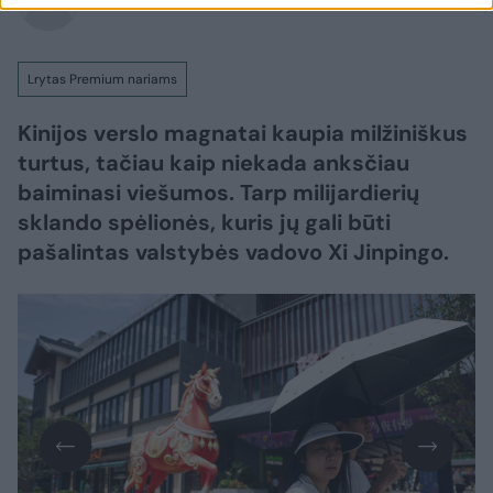
Lrytas Premium nariams
Kinijos verslo magnatai kaupia milžiniškus
turtus, tačiau kaip niekada anksčiau
baiminasi viešumos. Tarp milijardierių
sklando spėlionės, kuris jų gali būti
pašalintas valstybės vadovo Xi Jinpingo.