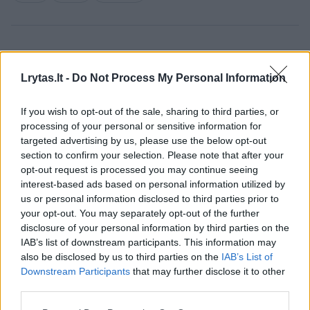
Komentuoti po šiuo straipsniu
Lrytas.lt -
Do Not Process My Personal Information
Komentuoti gali tik Lrytas registruoti vartotojai.
If you wish to opt-out of the sale, sharing to third parties, or
Prisijunkite prie registruotų vartotojų
processing of your personal or sensitive information for
bendruomenės ir bendraukite komentaruose!
targeted advertising by us, please use the below opt-out
section to confirm your selection. Please note that after your
opt-out request is processed you may continue seeing
Rodyti komentarus
interest-based ads based on personal information utilized by
us or personal information disclosed to third parties prior to
your opt-out. You may separately opt-out of the further
Prisijungti komentatoriams
disclosure of your personal information by third parties on the
IAB’s list of downstream participants. This information may
also be disclosed by us to third parties on the
IAB’s List of
Downstream Participants
that may further disclose it to other
third parties.