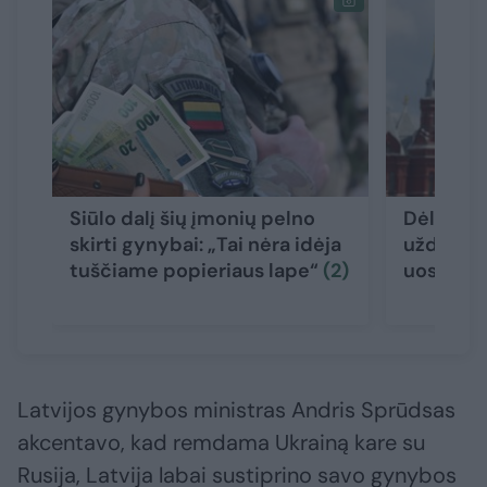
Siūlo dalį šių įmonių pelno
Dėl dron
skirti gynybai: „Tai nėra idėja
uždaryti
tuščiame popieriaus lape“
(2)
uostai
(2
Latvijos gynybos ministras Andris Sprūdsas
akcentavo, kad remdama Ukrainą kare su
Rusija, Latvija labai sustiprino savo gynybos