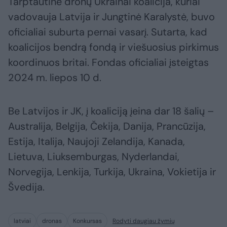
Tarptautinė dronų Ukrainai koalicija, kuriai
vadovauja Latvija ir Jungtinė Karalystė, buvo
oficialiai suburta pernai vasarį. Sutarta, kad
koalicijos bendrą fondą ir viešuosius pirkimus
koordinuos britai. Fondas oficialiai įsteigtas
2024 m. liepos 10 d.
Be Latvijos ir JK, į koaliciją įeina dar 18 šalių –
Australija, Belgija, Čekija, Danija, Prancūzija,
Estija, Italija, Naujoji Zelandija, Kanada,
Lietuva, Liuksemburgas, Nyderlandai,
Norvegija, Lenkija, Turkija, Ukraina, Vokietija ir
Švedija.
latviai
dronas
Konkursas
Rodyti daugiau žymių