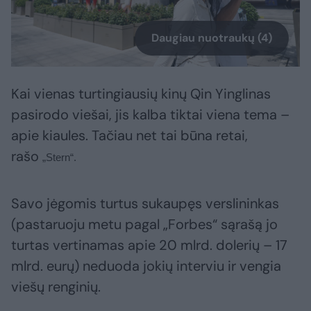
Daugiau nuotraukų (4)
Kai vienas turtingiausių kinų Qin Yinglinas
pasirodo viešai, jis kalba tiktai viena tema –
apie kiaules. Tačiau net tai būna retai,
rašo
„Stern“.
Savo jėgomis turtus sukaupęs verslininkas
(pastaruoju metu pagal „Forbes“ sąrašą jo
turtas vertinamas apie 20 mlrd. dolerių – 17
mlrd. eurų) neduoda jokių interviu ir vengia
viešų renginių.