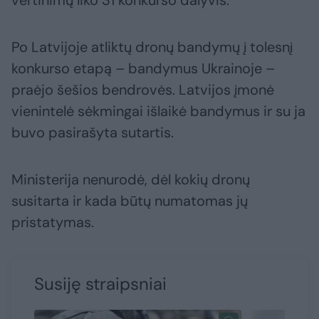
vertinimų liko 31 konkurso dalyvis.
Po Latvijoje atliktų dronų bandymų į tolesnį
konkurso etapą – bandymus Ukrainoje –
praėjo šešios bendrovės. Latvijos įmonė
vienintelė sėkmingai išlaikė bandymus ir su ja
buvo pasirašyta sutartis.
Ministerija nenurodė, dėl kokių dronų
susitarta ir kada būtų numatomas jų
pristatymas.
Susiję straipsniai