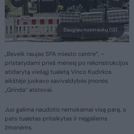
Daugiau nuotraukų (12)
„Beveik naujas SPA miesto centre“, –
pristatydami prieš mėnesį po rekonstrukcijos
atidarytą viešąjį tualetą Vinco Kudirkos
aikštėje juokavo savivaldybės įmonės
„Grinda“ atstovai.
Juo galima naudotis nemokamai visą parą, o
pats tualetas pritaikytas ir neįgaliems
žmonėms.