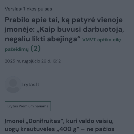
Verslas
Rinkos pulsas
Prabilo apie tai, ką patyrė vienoje
įmonėje: „Kaip buvusi darbuotoja,
negaliu likti abejinga“
VMVT aptiko eilę
(2)
pažeidimų
2025 m. rugpjūčio 26 d. 16:12
Lrytas.lt
Lrytas Premium nariams
Įmonei „Donifruitas“, kuri valdo vaisių,
uogų krautuvėles „400 g“ – ne pačios