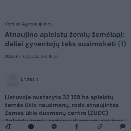
Verslas
Agronaujienos
Atnaujino apleistų žemių žemėlapį:
daliai gyventojų teks susimokėti
(1)
2026 m. rugpjūčio 6 d. 16:53
Lrytas.lt
Lietuvoje nustatyta 32 159 ha apleistų
žemės ūkio naudmenų, rodo atnaujintas
Žemės ūkio duomenų centro (ŽŪDC)
Apleistų žemių erdvinių duomenų rinkinys.