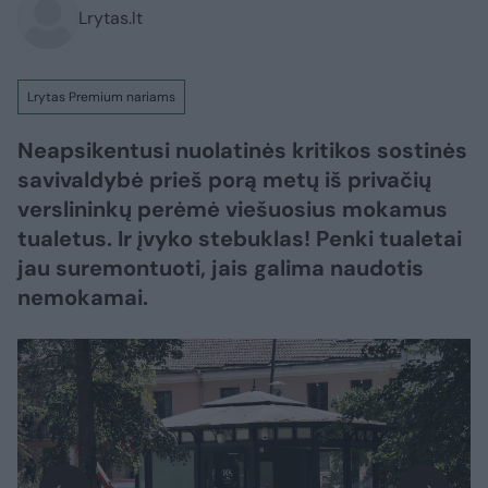
Lrytas.lt
Lrytas Premium nariams
Neapsikentusi nuolatinės kritikos sostinės
savivaldybė prieš porą metų iš privačių
verslininkų perėmė viešuosius mokamus
tualetus. Ir įvyko stebuklas! Penki tualetai
jau suremontuoti, jais galima naudotis
nemokamai.