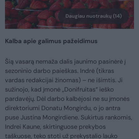
Daugiau nuotraukų (14)
Kalba apie galimus pažeidimus
Šią vasarą nemaža dalis jaunimo pasinėrė į
sezoninio darbo paieškas. Indrė (tikras
vardas redakcijai žinomas) – ne išimtis. Ji
sužinojo, kad įmonė „Donifruitas“ ieško
pardavėjų. Dėl darbo kalbėjosi ne su įmonės
direktoriumi Donatu Mongirdu, o jo antra
puse Justina Mongirdiene. Sukirtus rankomis,
Indrei Kaune, skirtinguose prekybos
taškuose, teko stoti už prekystalio lauko