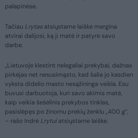
palapinėse.
Tačiau
Lrytas
atsiųstame laiške mergina
atvirai dalijosi, ką ji matė ir patyrė savo
darbe.
„Lietuvoje klestint nelegaliai prekybai, dažnas
pirkėjas net nesusimąsto, kad šalia jo kasdien
vyksta didelio masto nesąžininga veikla. Esu
buvusi darbuotoja, kuri savo akimis matė,
kaip veikia šešėlinis prekybos tinklas,
pasislėpęs po žinomu prekių ženklu „400 g“,
– rašo Indrė
Lrytui
atsiųstame laiške.