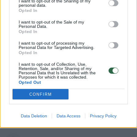
I want to opt-out of the Sharing of my
personal data.
Opted In
I want to opt-out of the Sale of my
Personal Data.
Opted In
I want to opt-out of processing my
Personal Data for Targeted Advertising.
Opted In
I want to opt-out of Collection, Use,
Retention, Sale, and/or Sharing of my
Personal Data that Is Unrelated with the
Verslas
Rinkos pulsas
Purposes for which it was collected.
Opted Out
Sostinėje nutiko kažkoks
stebuklas: išvarė verslininkus, bet
CONFIRM
šias vietas dabar lygina su SPA
(2)
Data Deletion
Data Access
Privacy Policy
2026 m. rugpjūčio 6 d. 15:49