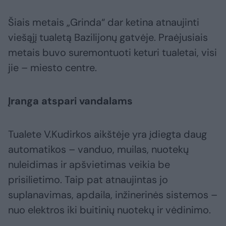
Šiais metais „Grinda“ dar ketina atnaujinti
viešąjį tualetą Bazilijonų gatvėje. Praėjusiais
metais buvo suremontuoti keturi tualetai, visi
jie – miesto centre.
Įranga atspari vandalams
Tualete V.Kudirkos aikštėje yra įdiegta daug
automatikos – vanduo, muilas, nuotekų
nuleidimas ir apšvietimas veikia be
prisilietimo. Taip pat atnaujintas jo
suplanavimas, apdaila, inžinerinės sistemos –
nuo elektros iki buitinių nuotekų ir vėdinimo.