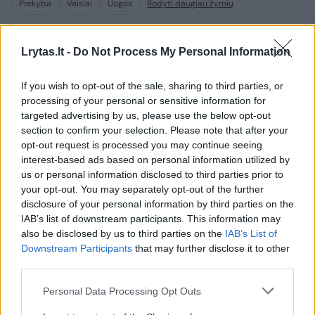
Prekyba
Vaisiai
Uogos
Rodyti daugiau žymių
Lrytas.lt -
Do Not Process My Personal Information
Komentuoti po šiuo straipsniu
If you wish to opt-out of the sale, sharing to third parties, or
processing of your personal or sensitive information for
Komentuoti gali tik Lrytas registruoti vartotojai.
targeted advertising by us, please use the below opt-out
Prisijunkite prie registruotų vartotojų
section to confirm your selection. Please note that after your
opt-out request is processed you may continue seeing
bendruomenės ir bendraukite komentaruose!
interest-based ads based on personal information utilized by
us or personal information disclosed to third parties prior to
your opt-out. You may separately opt-out of the further
Rodyti komentarus
disclosure of your personal information by third parties on the
IAB’s list of downstream participants. This information may
Prisijungti komentatoriams
also be disclosed by us to third parties on the
IAB’s List of
Downstream Participants
that may further disclose it to other
third parties.
Personal Data Processing Opt Outs