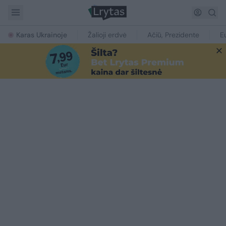
Karas Ukrainoje
Žalioji erdvė
Ačiū, Prezidente
E