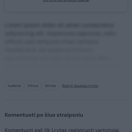
Lorem ipsum dolor sit amet consectetur
adipisicing elit. Asperiores sapiente, odio
officiis sed tempore vitae veritatis
repellendus, ad saepe architecto
repudiandae corrupti sit non error illum
consequuntur adipisci dignissimos maxime.
tualetai
Vilnius
Grinda
Rodyti daugiau žymių
Komentuoti po šiuo straipsniu
Komentuoti gali tik Lrytas registruoti vartotojai.