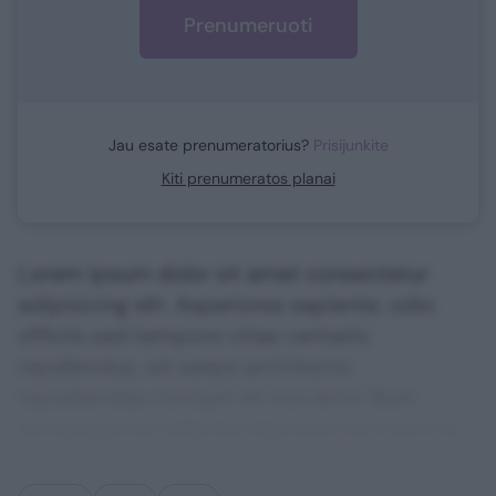
Prenumeruoti
Jau esate prenumeratorius?
Prisijunkite
Kiti prenumeratos planai
Lorem ipsum dolor sit amet consectetur
adipisicing elit. Asperiores sapiente, odio
officiis sed tempore vitae veritatis
repellendus, ad saepe architecto
repudiandae corrupti sit non error illum
consequuntur adipisci dignissimos maxime.