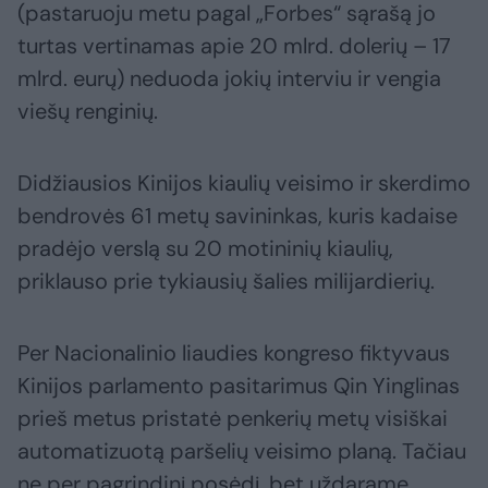
(pastaruoju metu pagal „Forbes“ sąrašą jo
turtas vertinamas apie 20 mlrd. dolerių – 17
mlrd. eurų) neduoda jokių interviu ir vengia
viešų renginių.
Didžiausios Kinijos kiaulių veisimo ir skerdimo
bendrovės 61 metų savininkas, kuris kadaise
pradėjo verslą su 20 motininių kiaulių,
priklauso prie tykiausių šalies milijardierių.
Per Nacionalinio liaudies kongreso fiktyvaus
Kinijos parlamento pasitarimus Qin Yinglinas
prieš metus pristatė penkerių metų visiškai
automatizuotą paršelių veisimo planą. Tačiau
ne per pagrindinį posėdį, bet uždarame