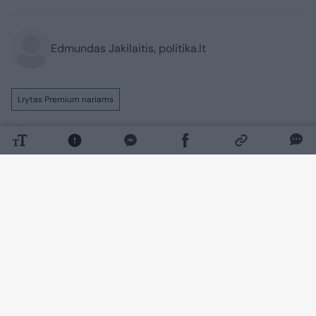
Edmundas Jakilaitis, politika.lt
Lrytas Premium nariams
Šiuo metu Klaipėdoje įgyvendinamų
viešųjų ir privačių projektų vertė viršija 1
mlrd. eurų, teigia miesto meras Arvydas
Vaitkus. Anot jo, mieste vienu metu
vykdoma daugiau kaip 200 projektų, o
investicijos apima naujus kvartalus,
infrastruktūrą ir viešąsias erdves.