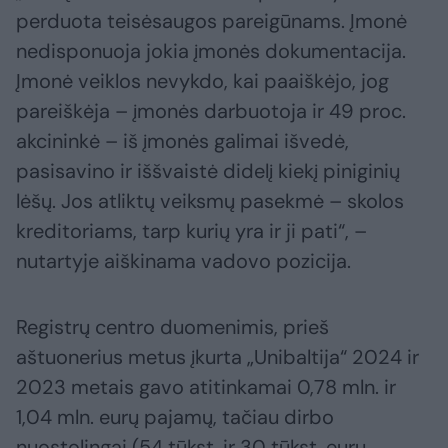
perduota teisėsaugos pareigūnams. Įmonė
nedisponuoja jokia įmonės dokumentacija.
Įmonė veiklos nevykdo, kai paaiškėjo, jog
pareiškėja – įmonės darbuotoja ir 49 proc.
akcininkė – iš įmonės galimai išvedė,
pasisavino ir iššvaistė didelį kiekį piniginių
lėšų. Jos atliktų veiksmų pasekmė – skolos
kreditoriams, tarp kurių yra ir ji pati“, –
nutartyje aiškinama vadovo pozicija.
Registrų centro duomenimis, prieš
aštuonerius metus įkurta „Unibaltija“ 2024 ir
2023 metais gavo atitinkamai 0,78 mln. ir
1,04 mln. eurų pajamų, tačiau dirbo
nuostolingai (54 tūkst. ir 30 tūkst. eurų