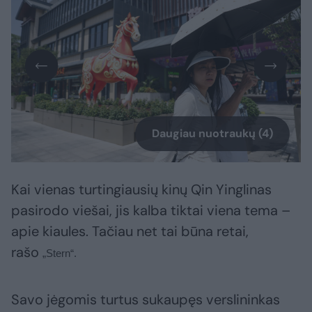
Daugiau nuotraukų (4)
Kai vienas turtingiausių kinų Qin Yinglinas
pasirodo viešai, jis kalba tiktai viena tema –
apie kiaules. Tačiau net tai būna retai,
rašo
„Stern“.
Savo jėgomis turtus sukaupęs verslininkas