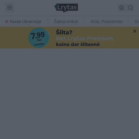
Karas Ukrainoje
Žalioji erdvė
Ačiū, Prezidente
E