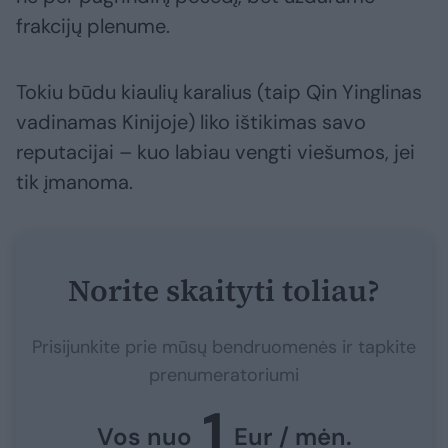
frakcijų plenume.
Tokiu būdu kiaulių karalius (taip Qin Yinglinas
vadinamas Kinijoje) liko ištikimas savo
reputacijai – kuo labiau vengti viešumos, jei
tik įmanoma.
Norite skaityti toliau?
Prisijunkite prie mūsų bendruomenės ir tapkite
prenumeratoriumi
1
Vos nuo
Eur / mėn.