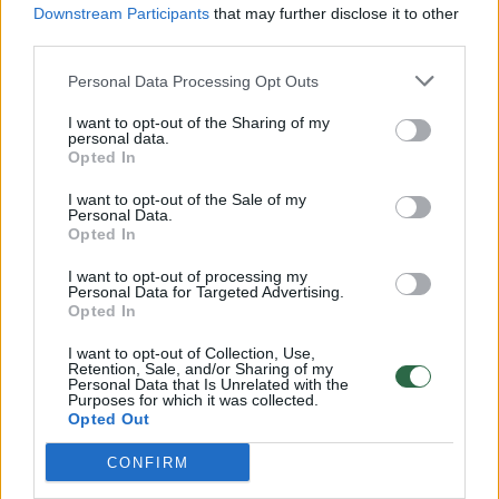
Downstream Participants
that may further disclose it to other
third parties.
Personal Data Processing Opt Outs
I want to opt-out of the Sharing of my
personal data.
Bankrotas
Įmonė
vežėjai
Rodyti daugiau žymių
Opted In
I want to opt-out of the Sale of my
Personal Data.
Opted In
Komentuoti po šiuo straipsniu
I want to opt-out of processing my
Personal Data for Targeted Advertising.
Komentuoti gali tik Lrytas registruoti vartotojai.
Opted In
Prisijunkite prie registruotų vartotojų
I want to opt-out of Collection, Use,
bendruomenės ir bendraukite komentaruose!
Retention, Sale, and/or Sharing of my
Personal Data that Is Unrelated with the
Purposes for which it was collected.
Opted Out
Rodyti komentarus
CONFIRM