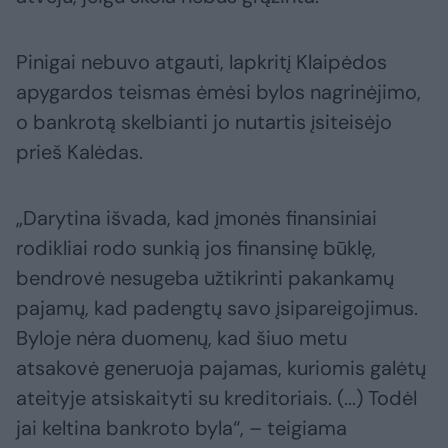
Pinigai nebuvo atgauti, lapkritį Klaipėdos
apygardos teismas ėmėsi bylos nagrinėjimo,
o bankrotą skelbianti jo nutartis įsiteisėjo
prieš Kalėdas.
„Darytina išvada, kad įmonės finansiniai
rodikliai rodo sunkią jos finansinę būklę,
bendrovė nesugeba užtikrinti pakankamų
pajamų, kad padengtų savo įsipareigojimus.
Byloje nėra duomenų, kad šiuo metu
atsakovė generuoja pajamas, kuriomis galėtų
ateityje atsiskaityti su kreditoriais. (...) Todėl
jai keltina bankroto byla“, – teigiama