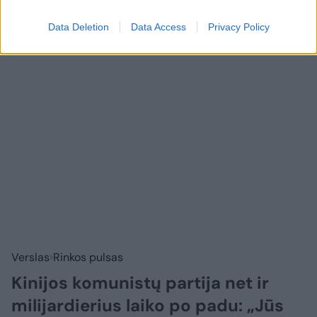
Prisijungti komentatoriams
Data Deletion
Data Access
Privacy Policy
Verslas
Rinkos pulsas
Kinijos komunistų partija net ir
milijardierius laiko po padu: „Jūs