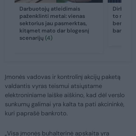
Darbuotojų atleidimais
Dirbo pel
paženklinti metai: vienas
to nepak
sektorius jau pasmerktas,
bendrove
kitąmet mato dar blogesnį
bankrot
scenarijų
(4)
Įmonės vadovas ir kontrolinį akcijų paketą
valdantis vyras teismui atsiųstame
elektroniniame laiške aiškino, kad dėl verslo
sunkumų galimai yra kalta ta pati akcininkė,
kuri paprašė bankroto.
„Visa įmonės buhalterinė apskaita yra