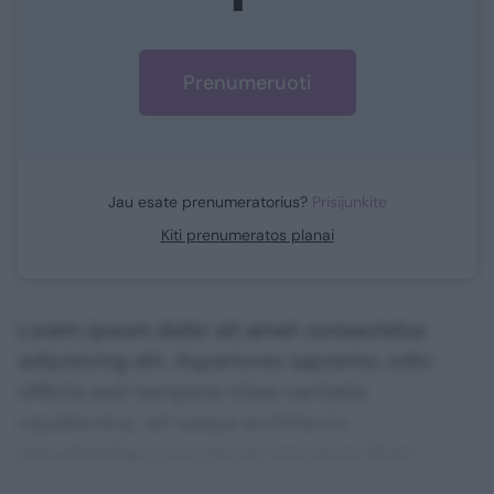
Prenumeruoti
Jau esate prenumeratorius?
Prisijunkite
Kiti prenumeratos planai
Lorem ipsum dolor sit amet consectetur
adipisicing elit. Asperiores sapiente, odio
officiis sed tempore vitae veritatis
repellendus, ad saepe architecto
repudiandae corrupti sit non error illum
consequuntur adipisci dignissimos maxime.