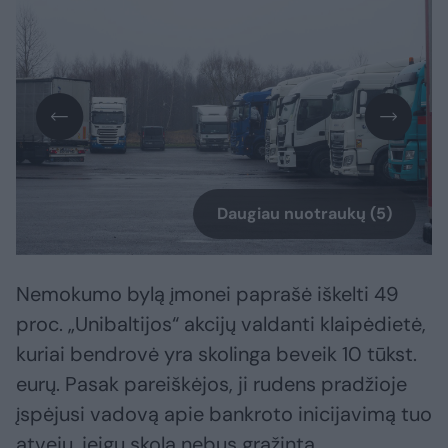
Daugiau nuotraukų (5)
Nemokumo bylą įmonei paprašė iškelti 49
proc. „Unibaltijos“ akcijų valdanti klaipėdietė,
kuriai bendrovė yra skolinga beveik 10 tūkst.
eurų. Pasak pareiškėjos, ji rudens pradžioje
įspėjusi vadovą apie bankroto inicijavimą tuo
atveju, jeigu skola nebus grąžinta.