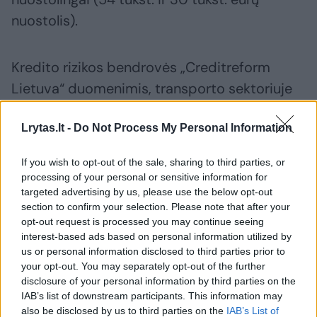
nuostolis).
Kredito rizikos bendrovės „Creditreform
Lietuva“ duomenimis, transporto sektoriuje
su didžiausiomis veiklos problemomis šiuo
Lrytas.lt -
Do Not Process My Personal Information
metu susiduria būtent mažos įmonės,
valdančios 1–3 vilkikus: tokių skaičiuojama
If you wish to opt-out of the sale, sharing to third parties, or
apie 1,5 tūkstančio – taip gruodžio pradžioje
processing of your personal or sensitive information for
skelbė transporto sektoriaus naujienų
targeted advertising by us, please use the below opt-out
section to confirm your selection. Please note that after your
svetainė trans.info.
opt-out request is processed you may continue seeing
interest-based ads based on personal information utilized by
us or personal information disclosed to third parties prior to
Klaipėdoje šiemet taip pat bankrutavo ne
your opt-out. You may separately opt-out of the further
viena maža krovinių pervežimo bendrovė.
disclosure of your personal information by third parties on the
IAB’s list of downstream participants. This information may
also be disclosed by us to third parties on the
IAB’s List of