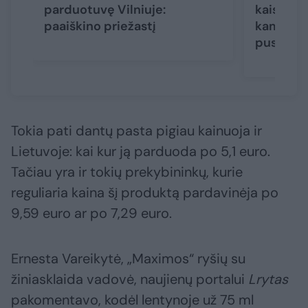
parduotuvę Vilniuje:
kaista ka
paaiškino priežastį
kam ruoš
pusmetį
Tokia pati dantų pasta pigiau kainuoja ir
Lietuvoje: kai kur ją parduoda po 5,1 euro.
Tačiau yra ir tokių prekybininkų, kurie
reguliaria kaina šį produktą pardavinėja po
9,59 euro ar po 7,29 euro.
Ernesta Vareikytė, „Maximos“ ryšių su
žiniasklaida vadovė, naujienų portalui
Lrytas
pakomentavo, kodėl lentynoje už 75 ml