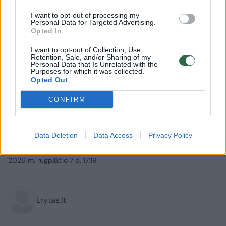
I want to opt-out of processing my
Personal Data for Targeted Advertising.
Opted In
I want to opt-out of Collection, Use,
Retention, Sale, and/or Sharing of my
Personal Data that Is Unrelated with the
Purposes for which it was collected.
Opted Out
Verslas
Rinkos pulsas
CONFIRM
10,55 euro už dantų pastą sukėlė
pirkėjų nuostabą: „Tikriausiai
Data Deletion
Data Access
Privacy Policy
nukalė kainas ne į tą pusę“
(6)
2026 m. rugpjūčio 7 d. 17:19
Lrytas.lt