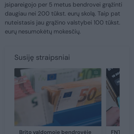
įsipareigojo per 5 metus bendrovei grąžinti
daugiau nei 200 tūkst. eurų skolą. Taip pat
nuteistasis jau grąžino valstybei 100 tūkst.
eurų nesumokėtų mokesčių.
Susiję straipsniai
Brito valdomoje bendrovėje
FNTT ima