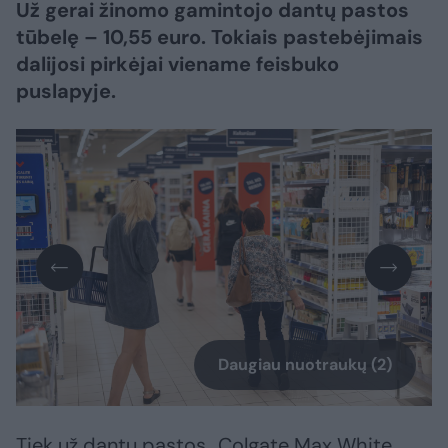
Už gerai žinomo gamintojo dantų pastos
tūbelę – 10,55 euro. Tokiais pastebėjimais
dalijosi pirkėjai viename feisbuko
puslapyje.
Daugiau nuotraukų (2)
Tiek už dantų pastos „Colgate Max White