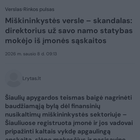
Verslas
Rinkos pulsas
Miškininkystės versle – skandalas:
direktorius už savo namo statybas
mokėjo iš įmonės sąskaitos
2026 m. sausio 8 d. 09:13
Lrytas.lt
Šiaulių apygardos teismas baigė nagrinėti
baudžiamąją bylą dėl finansinių
nusikaltimų miškininkystės sektoriuje –
Šiauliuose registruota įmonė ir jos vadovai
pripažinti kaltais vykdę apgaulingą
apskaitą, slėpę mokesčius ir pasisavinę