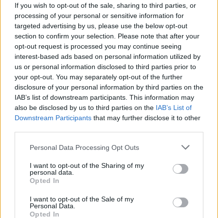
If you wish to opt-out of the sale, sharing to third parties, or
processing of your personal or sensitive information for
Komentuoti po šiuo straipsniu
targeted advertising by us, please use the below opt-out
section to confirm your selection. Please note that after your
Komentuoti gali tik Lrytas registruoti vartotojai.
opt-out request is processed you may continue seeing
Prisijunkite prie registruotų vartotojų
interest-based ads based on personal information utilized by
us or personal information disclosed to third parties prior to
bendruomenės ir bendraukite komentaruose!
your opt-out. You may separately opt-out of the further
disclosure of your personal information by third parties on the
IAB’s list of downstream participants. This information may
Rodyti komentarus
also be disclosed by us to third parties on the
IAB’s List of
Downstream Participants
that may further disclose it to other
Prisijungti komentatoriams
third parties.
Personal Data Processing Opt Outs
I want to opt-out of the Sharing of my
personal data.
Opted In
I want to opt-out of the Sale of my
Personal Data.
Opted In