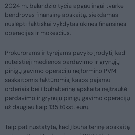
2024 m. balandžio tyčia apgaulingai tvarkė
bendrovės finansinę apskaitą, siekdamas
nuslėpti faktiškai vykdytas ūkines finansines
operacijas ir mokesčius.
Prokurorams ir tyrėjams pavyko įrodyti, kad
nuteistieji medienos pardavimo ir grynųjų
pinigų gavimo operacijų neįformino PVM
sąskaitomis faktūromis, kasos pajamų
orderiais bei į buhalterinę apskaitą neįtraukė
pardavimo ir grynųjų pinigų gavimo operacijų
už daugiau kaip 135 tūkst. eurų.
Taip pat nustatyta, kad į buhalterinę apskaitą