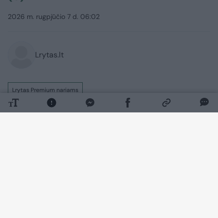
2026 m. rugpjūčio 7 d. 06:02
Lrytas.lt
Lrytas Premium nariams
Jei įrangą iš telekomunikacijų bendrovių
įprastai perkate išsimokėtinai, rudenį jūsų
laukia pokyčiai. Nuo tada tai bus prilyginta
vartojimo kreditui – tai reiškia, kad lizingo
galimybe susidomėjusių gyventojų
pajamos bus vertinamos griežčiau.