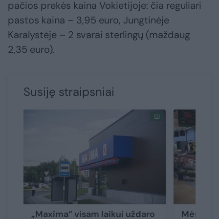
pačios prekės kaina Vokietijoje: čia reguliari
pastos kaina – 3,95 euro, Jungtinėje
Karalystėje – 2 svarai sterlingų (maždaug
2,35 euro).
Susiję straipsniai
„Maxima“ visam laikui uždaro
Mėsėdžių