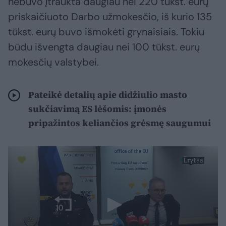
nebuvo įtraukta daugiau nei 220 tūkst. eurų
priskaičiuoto Darbo užmokesčio, iš kurio 135
tūkst. eurų buvo išmokėti grynaisiais. Tokiu
būdu išvengta daugiau nei 100 tūkst. eurų
mokesčių valstybei.
Pateikė detalių apie didžiulio masto
sukčiavimą ES lėšomis: įmonės
pripažintos keliančios grėsmę saugumui