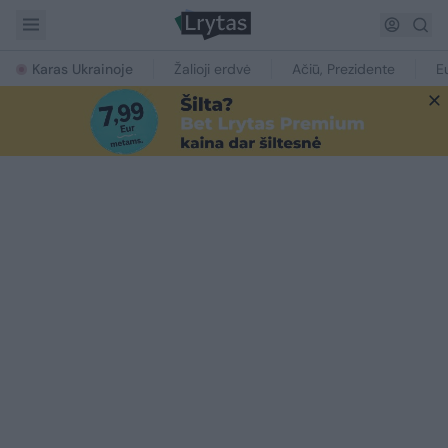
Karas Ukrainoje
Žalioji erdvė
Ačiū, Prezidente
E