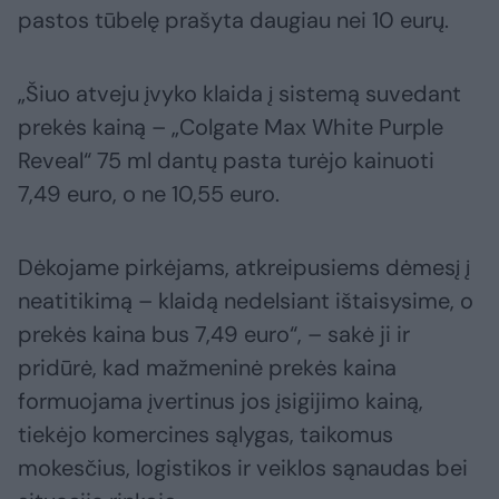
pastos tūbelę prašyta daugiau nei 10 eurų.
„Šiuo atveju įvyko klaida į sistemą suvedant
prekės kainą – „Colgate Max White Purple
Reveal“ 75 ml dantų pasta turėjo kainuoti
7,49 euro, o ne 10,55 euro.
Dėkojame pirkėjams, atkreipusiems dėmesį į
neatitikimą – klaidą nedelsiant ištaisysime, o
prekės kaina bus 7,49 euro“, – sakė ji ir
pridūrė, kad mažmeninė prekės kaina
formuojama įvertinus jos įsigijimo kainą,
tiekėjo komercines sąlygas, taikomus
mokesčius, logistikos ir veiklos sąnaudas bei